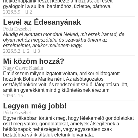
hétköznapjaink részét képezte a mozgás. Jól esett
gyalogolni a suliba, barátnőhöz, üzletbe, bárhova.
2026.5.9.
2
Levél az Édesanyának
Póda Erzsébet
Mindig el akartam mondani Neked, mit érzek irántad, de
olyan nehéz megszólalni és szavakba önteni az
érzelmeimet, amikor mellettem vagy.
2026.5.2.
2
3
Mi közöm hozzá?
Nagy Csivre Katalin
Emlékszem milyen izgatott voltam, amikor ellátogatott
hozzánk Bohus Marika néni. Az alsótagozatos
osztályfőnököm volt, és rendszerint szülői látogatásra jött,
amit én gyerekként mindig kitüntetésnek éreztem.
2026.2.15.
Legyen még jobb!
Póda Erzsébet
Egyre ritkábban történik meg, hogy lélekemelő gondolatokat
oszt meg valaki, gondolatokat, amelyek átsegítenek a
hétköznapok nehézségein, vagy egyszerűen csak
biztatóbbá válik általuk életünk folyamata.