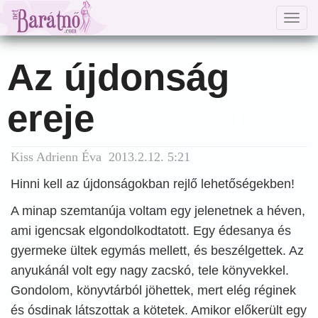
Togg
navig
Az újdonság
ereje
Kiss Adrienn Éva 2013.2.12. 5:21
Hinni kell az újdonságokban rejlő lehetőségekben!
A minap szemtanúja voltam egy jelenetnek a héven,
ami igencsak elgondolkodtatott. Egy édesanya és
gyermeke ültek egymás mellett, és beszélgettek. Az
anyukánál volt egy nagy zacskó, tele könyvekkel.
Gondolom, könyvtárból jöhettek, mert elég réginek
és ósdinak látszottak a kötetek. Amikor előkerült egy