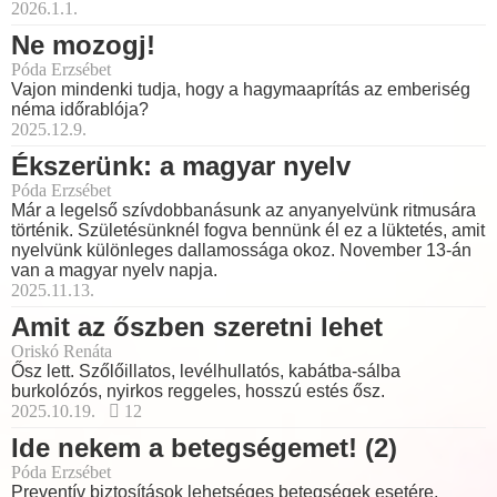
2026.1.1.
Ne mozogj!
Póda Erzsébet
Vajon mindenki tudja, hogy a hagymaaprítás az emberiség
néma időrablója?
2025.12.9.
Ékszerünk: a magyar nyelv
Póda Erzsébet
Már a legelső szívdobbanásunk az anyanyelvünk ritmusára
történik. Születésünknél fogva bennünk él ez a lüktetés, amit
nyelvünk különleges dallamossága okoz. November 13-án
van a magyar nyelv napja.
2025.11.13.
Amit az őszben szeretni lehet
Oriskó Renáta
Ősz lett. Szőlőillatos, levélhullatós, kabátba-sálba
burkolózós, nyirkos reggeles, hosszú estés ősz.
2025.10.19.
12
Ide nekem a betegségemet! (2)
Póda Erzsébet
Preventív biztosítások lehetséges betegségek esetére,