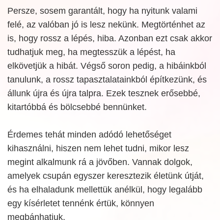
Persze, sosem garantált, hogy ha nyitunk valami
felé, az valóban jó is lesz nekünk. Megtörténhet az
is, hogy rossz a lépés, hiba. Azonban ezt csak akkor
tudhatjuk meg, ha megtesszük a lépést, ha
elkövetjük a hibát. Végső soron pedig, a hibáinkból
tanulunk, a rossz tapasztalatainkból építkezünk, és
állunk újra és újra talpra. Ezek tesznek erősebbé,
kitartóbbá és bölcsebbé bennünket.
Érdemes tehát minden adódó lehetőséget
kihasználni, hiszen nem lehet tudni, mikor lesz
megint alkalmunk rá a jövőben. Vannak dolgok,
amelyek csupán egyszer keresztezik életünk útját,
és ha elhaladunk mellettük anélkül, hogy legalább
egy kísérletet tennénk értük, könnyen
megbánhatjuk.