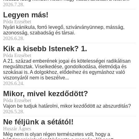
2026.7.28.
Legyen más!
Póda Erzsébet
Nyári kánikula, forró levegő, szivárványünnep, másság,
azonosság, szabadság és társai.
2026.6.28.
Kik a kisebb Istenek? 1.
Póda Erzsébet
A 21. század emberének jogai és kötelességei radikálisan
megváltoztak. Viselkedése, gondolkodása, életmódja és
szokásai is. A dolgokhoz, elődeihez és egymáshoz való
viszonyáról nem is beszélve...
2026.6.24.
Mikor, mivel kezdődött?
Póda Erzsébet
Vajon be tudjuk határolni, mikor kezdődött az abszurditás?
2026.5.28.
Ne féljünk a sétától!
Huszár Ágnes
Még nem is olyan régen természetes volt, hogy a