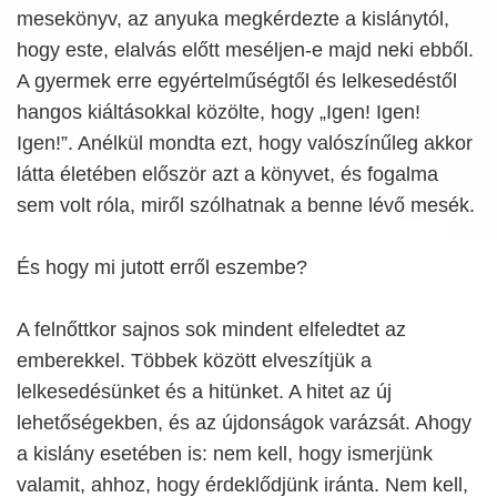
mesekönyv, az anyuka megkérdezte a kislánytól,
hogy este, elalvás előtt meséljen-e majd neki ebből.
A gyermek erre egyértelműségtől és lelkesedéstől
hangos kiáltásokkal közölte, hogy „Igen! Igen!
Igen!”. Anélkül mondta ezt, hogy valószínűleg akkor
látta életében először azt a könyvet, és fogalma
sem volt róla, miről szólhatnak a benne lévő mesék.
És hogy mi jutott erről eszembe?
A felnőttkor sajnos sok mindent elfeledtet az
emberekkel. Többek között elveszítjük a
lelkesedésünket és a hitünket. A hitet az új
lehetőségekben, és az újdonságok varázsát. Ahogy
a kislány esetében is: nem kell, hogy ismerjünk
valamit, ahhoz, hogy érdeklődjünk iránta. Nem kell,