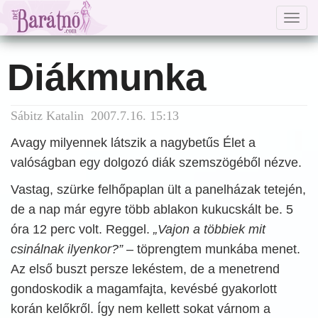
Togg
navig
Diákmunka
Sábitz Katalin 2007.7.16. 15:13
Avagy milyennek látszik a nagybetűs Élet a
valóságban egy dolgozó diák szemszögéből nézve.
Vastag, szürke felhőpaplan ült a panelházak tetején,
de a nap már egyre több ablakon kukucskált be. 5
óra 12 perc volt. Reggel.
„Vajon a többiek mit
csinálnak ilyenkor?”
– töprengtem munkába menet.
Az első buszt persze lekéstem, de a menetrend
gondoskodik a magamfajta, kevésbé gyakorlott
korán kelőkről. Így nem kellett sokat várnom a