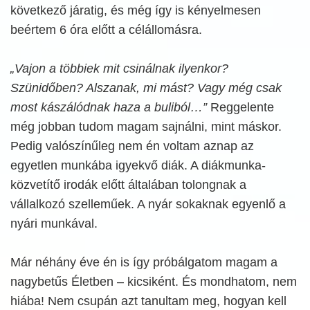
következő járatig, és még így is kényelmesen
beértem 6 óra előtt a célállomásra.
„Vajon a többiek mit csinálnak ilyenkor?
Szünidőben? Alszanak, mi mást? Vagy még csak
most kászálódnak haza a buliból…”
Reggelente
még jobban tudom magam sajnálni, mint máskor.
Pedig valószínűleg nem én voltam aznap az
egyetlen munkába igyekvő diák. A diákmunka-
közvetítő irodák előtt általában tolongnak a
vállalkozó szelleműek. A nyár sokaknak egyenlő a
nyári munkával.
Már néhány éve én is így próbálgatom magam a
nagybetűs Életben – kicsiként. És mondhatom, nem
hiába! Nem csupán azt tanultam meg, hogyan kell