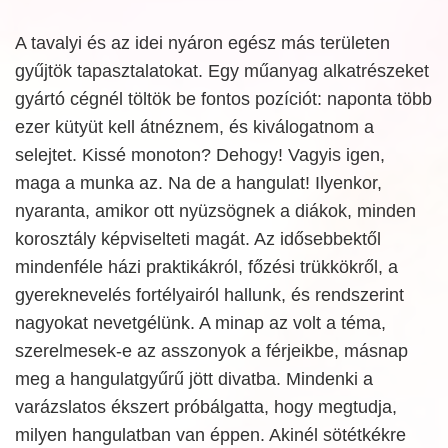
A tavalyi és az idei nyáron egész más területen
gyűjtök tapasztalatokat. Egy műanyag alkatrészeket
gyártó cégnél töltök be fontos pozíciót: naponta több
ezer kütyüt kell átnéznem, és kiválogatnom a
selejtet. Kissé monoton? Dehogy! Vagyis igen,
maga a munka az. Na de a hangulat! Ilyenkor,
nyaranta, amikor ott nyüzsögnek a diákok, minden
korosztály képviselteti magát. Az idősebbektől
mindenféle házi praktikákról, főzési trükkökről, a
gyereknevelés fortélyairól hallunk, és rendszerint
nagyokat nevetgélünk. A minap az volt a téma,
szerelmesek-e az asszonyok a férjeikbe, másnap
meg a hangulatgyűrű jött divatba. Mindenki a
varázslatos ékszert próbálgatta, hogy megtudja,
milyen hangulatban van éppen. Akinél sötétkékre