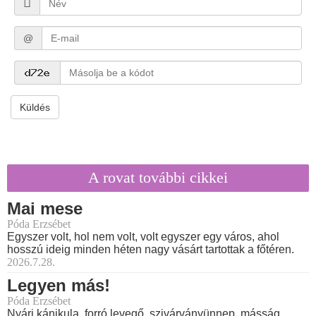
@
Küldés
A rovat további cikkei
Mai mese
Póda Erzsébet
Egyszer volt, hol nem volt, volt egyszer egy város, ahol
hosszú ideig minden héten nagy vásárt tartottak a főtéren.
2026.7.28.
Legyen más!
Póda Erzsébet
Nyári kánikula, forró levegő, szivárványünnep, másság,