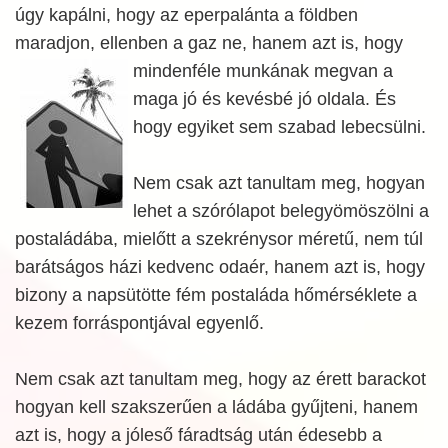
úgy kapálni, hogy az eperpalánta a földben
maradjon, ellenben a gaz ne, hanem azt
is, hogy
mindenféle munkának megvan a
maga jó és kevésbé jó oldala. És
hogy egyiket sem szabad lebecsülni.
Nem csak azt tanultam meg, hogyan
lehet a szórólapot belegyömöszölni a
postaládába, mielőtt a szekrénysor méretű, nem túl
barátságos házi kedvenc odaér, hanem azt is, hogy
bizony a napsütötte fém postaláda hőmérséklete a
kezem forráspontjával egyenlő.
Nem csak azt tanultam meg, hogy az érett barackot
hogyan kell szakszerűen a ládába gyűjteni, hanem
azt is, hogy a jóleső fáradtság után édesebb a