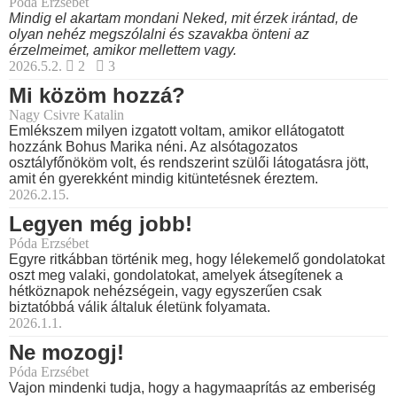
Póda Erzsébet
Mindig el akartam mondani Neked, mit érzek irántad, de
olyan nehéz megszólalni és szavakba önteni az
érzelmeimet, amikor mellettem vagy.
2026.5.2.
2
3
Mi közöm hozzá?
Nagy Csivre Katalin
Emlékszem milyen izgatott voltam, amikor ellátogatott
hozzánk Bohus Marika néni. Az alsótagozatos
osztályfőnököm volt, és rendszerint szülői látogatásra jött,
amit én gyerekként mindig kitüntetésnek éreztem.
2026.2.15.
Legyen még jobb!
Póda Erzsébet
Egyre ritkábban történik meg, hogy lélekemelő gondolatokat
oszt meg valaki, gondolatokat, amelyek átsegítenek a
hétköznapok nehézségein, vagy egyszerűen csak
biztatóbbá válik általuk életünk folyamata.
2026.1.1.
Ne mozogj!
Póda Erzsébet
Vajon mindenki tudja, hogy a hagymaaprítás az emberiség