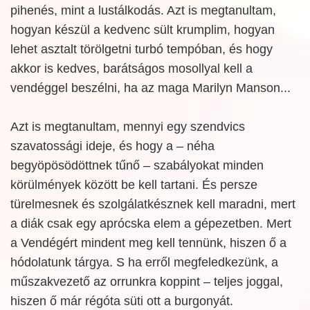
pihenés, mint a lustálkodás. Azt is megtanultam,
hogyan készül a kedvenc sült krumplim, hogyan
lehet asztalt törölgetni turbó tempóban, és hogy
akkor is kedves, barátságos mosollyal kell a
vendéggel beszélni, ha az maga Marilyn Manson...
Azt is megtanultam, mennyi egy szendvics
szavatossági ideje, és hogy a – néha
begyöpösödöttnek tűnő – szabályokat minden
körülmények között be kell tartani. És persze
türelmesnek és szolgálatkésznek kell maradni, mert
a diák csak egy aprócska elem a gépezetben. Mert
a Vendégért mindent meg kell tennünk, hiszen ő a
hódolatunk tárgya. S ha erről megfeledkezünk, a
műszakvezető az orrunkra koppint – teljes joggal,
hiszen ő már régóta süti ott a burgonyát.