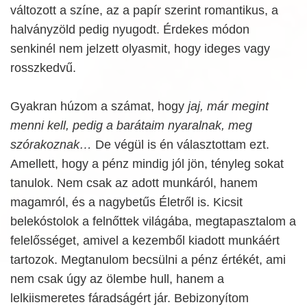
változott a színe, az a papír szerint romantikus, a
halványzöld pedig nyugodt. Érdekes módon
senkinél nem jelzett olyasmit, hogy ideges vagy
rosszkedvű.
Gyakran húzom a számat, hogy
jaj, már megint
menni kell, pedig a barátaim nyaralnak, meg
szórakoznak…
De végül is én választottam ezt.
Amellett, hogy a pénz mindig jól jön, tényleg sokat
tanulok. Nem csak az adott munkáról, hanem
magamról, és a nagybetűs Életről is. Kicsit
belekóstolok a felnőttek világába, megtapasztalom a
felelősséget, amivel a kezemből kiadott munkáért
tartozok. Megtanulom becsülni a pénz értékét, ami
nem csak úgy az ölembe hull, hanem a
lelkiismeretes fáradságért jár. Bebizonyítom