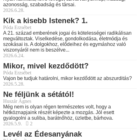
azonosság, szabadság és társai.
2026.6.28.
Kik a kisebb Istenek? 1.
Póda Erzsébet
A 21. század emberének jogai és kötelességei radikálisan
megváltoztak. Viselkedése, gondolkodása, életmódja és
szokásai is. A dolgokhoz, elődeihez és egymáshoz való
viszonyáról nem is beszélve...
2026.6.24.
Mikor, mivel kezdődött?
Póda Erzsébet
Vajon be tudjuk határolni, mikor kezdődött az abszurditás?
2026.5.28.
Ne féljünk a sétától!
Huszár Ágnes
Még nem is olyan régen természetes volt, hogy a
hétköznapjaink részét képezte a mozgás. Jól esett
gyalogolni a suliba, barátnőhöz, üzletbe, bárhova.
2026.5.9.
2
Levél az Édesanyának