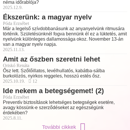
néma időrablója?
2025.12.9.
Ékszerünk: a magyar nyelv
Póda Erzsébet
Már a legelső szívdobbanásunk az anyanyelvünk ritmusára
történik. Születésünknél fogva bennünk él ez a lüktetés, amit
nyelvünk különleges dallamossága okoz. November 13-án
van a magyar nyelv napja.
2025.11.13.
Amit az őszben szeretni lehet
Oriskó Renáta
Ősz lett. Szőlőillatos, levélhullatós, kabátba-sálba
burkolózós, nyirkos reggeles, hosszú estés ősz.
2025.10.19.
12
Ide nekem a betegségemet! (2)
Póda Erzsébet
Preventív biztosítások lehetséges betegségek esetére,
avagy kössünk-e szerződéseket az egészségünk
érdekében?
2025.8.11.
További cikkek