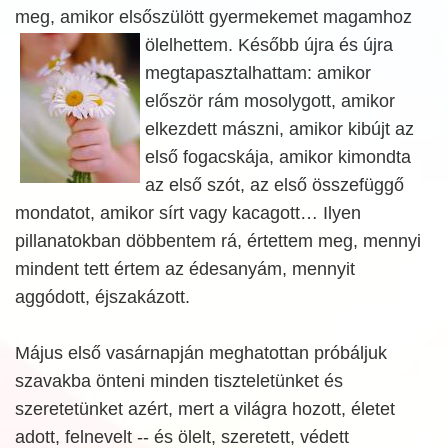
meg, amikor elsőszülött gyermekemet magamhoz
ölelhettem. Később újra és újra
megtapasztalhattam: amikor
először rám mosolygott, amikor
elkezdett mászni, amikor kibújt az
első fogacskája, amikor kimondta
az első szót, az első összefüggő
mondatot, amikor sírt vagy kacagott… Ilyen
pillanatokban döbbentem rá, értettem meg, mennyi
mindent tett értem az édesanyám, mennyit
aggódott, éjszakázott.
Május első vasárnapján meghatottan próbáljuk
szavakba önteni minden tiszteletünket és
szeretetünket azért, mert a világra hozott, életet
adott, felnevelt -- és ölelt, szeretett, védett