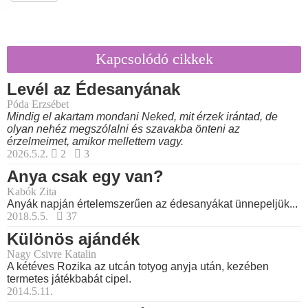
Kapcsolódó cikkek
Levél az Édesanyának
Póda Erzsébet
Mindig el akartam mondani Neked, mit érzek irántad, de
olyan nehéz megszólalni és szavakba önteni az
érzelmeimet, amikor mellettem vagy.
2026.5.2.
2
3
Anya csak egy van?
Kabók Zita
Anyák napján értelemszerűen az édesanyákat ünnepeljük...
2018.5.5.
37
Különös ajándék
Nagy Csivre Katalin
A kétéves Rozika az utcán totyog anyja után, kezében
termetes játékbabát cipel.
2014.5.11.