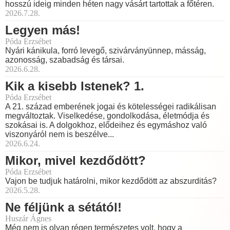
hosszú ideig minden héten nagy vásárt tartottak a főtéren.
2026.7.28.
Legyen más!
Póda Erzsébet
Nyári kánikula, forró levegő, szivárványünnep, másság,
azonosság, szabadság és társai.
2026.6.28.
Kik a kisebb Istenek? 1.
Póda Erzsébet
A 21. század emberének jogai és kötelességei radikálisan
megváltoztak. Viselkedése, gondolkodása, életmódja és
szokásai is. A dolgokhoz, elődeihez és egymáshoz való
viszonyáról nem is beszélve...
2026.6.24.
Mikor, mivel kezdődött?
Póda Erzsébet
Vajon be tudjuk határolni, mikor kezdődött az abszurditás?
2026.5.28.
Ne féljünk a sétától!
Huszár Ágnes
Még nem is olyan régen természetes volt, hogy a