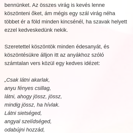
bennünket. Az összes virág is kevés lenne
köszönteni őket, ám mégis egy szál virág néha
többet ér a föld minden kincsénél, ha szavak helyett
ezzel kedveskedünk nekik.
Szeretettel köszöntök minden édesanyát, és
köszöntésükre álljon itt az anyákhoz szóló
számtalan vers közül egy kedves idézet:
„Csak látni akarlak,
anyu fényes csillag,
látni, ahogy jössz, jössz,
mindig jössz, ha hívlak.
Látni sietséged,
angyal szelídséged,
odabújni hozzád,