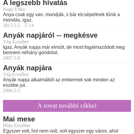
A legszebb hivatás
Nagy Erika
Anya csak egy van, mondják, s bár elcsépeltnek tűnik a
mondás, igaz.
2013.5.5.
14
Anyák napjáról -- megkésve
Vég Erzsébet
Igaz, Anyák napja már elmúlt, de most fogalmazódott meg
bennem néhány gondolat.
2007.5.8.
Anyák napjára
Vég Erzsébet
Anyák napja alkalmából az embernek sok minden az
eszébe jut.
2006.5.5.
A rovat további cikkei
Mai mese
Póda Erzsébet
Egyszer volt, hol nem volt, volt egyszer egy város, ahol