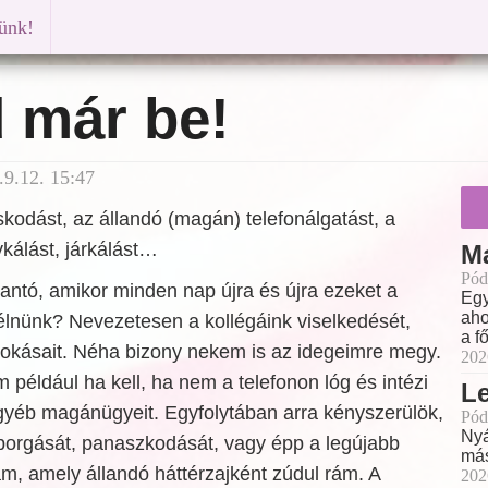
künk!
 már be!
.9.12. 15:47
kodást, az állandó (magán) telefonálgatást, a
kálást, járkálást…
M
Pód
antó, amikor minden nap újra és újra ezeket a
Egy
aho
élnünk? Nevezetesen a kollégáink viselkedését,
a f
szokásait. Néha bizony nekem is az idegeimre megy.
202
 például ha kell, ha nem a telefonon lóg és intézi
L
egyéb magánügyeit. Egyfolytában arra kényszerülök,
Pód
Nyá
borgását, panaszkodását, vagy épp a legújabb
más
am, amely állandó háttérzajként zúdul rám. A
202