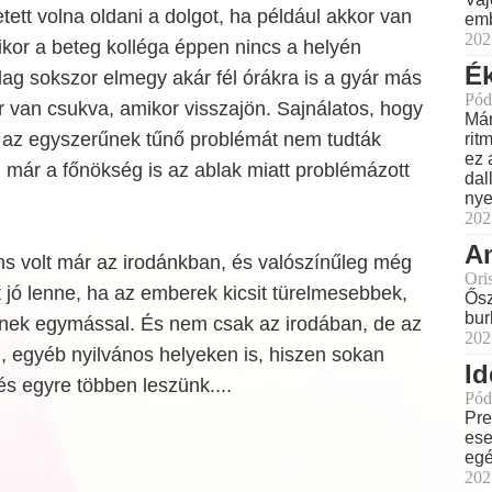
ett volna oldani a dolgot, ha például akkor van
emb
202
ikor a beteg kolléga éppen nincs a helyén
Ék
lag sokszor elmegy akár fél órákra is a gyár más
Pód
or van csukva, amikor visszajön. Sajnálatos, hogy
Már
t az egyszerűnek tűnő problémát nem tudták
rit
ez 
 már a főnökség is az ablak miatt problémázott
dal
nye
202
Am
ns volt már az irodánkban, és valószínűleg még
Ori
t jó lenne, ha az emberek kicsit türelmesebbek,
Ősz
bur
nek egymással. És nem csak az irodában, de az
202
, egyéb nyilvános helyeken is, hiszen sokan
Id
s egyre többen leszünk....
Pód
Pre
ese
eg
202