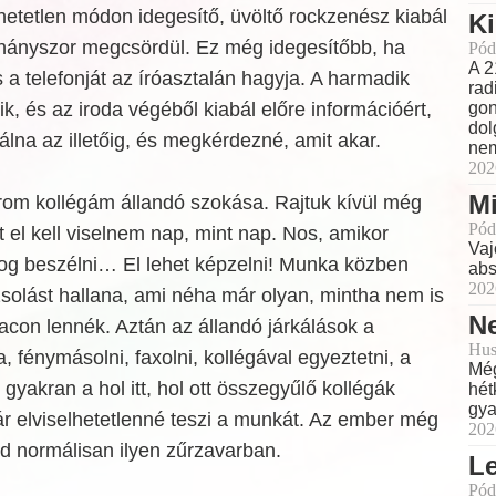
etetlen módon idegesítő, üvöltő rockzenész kiabál
Ki
árhányszor megcsördül. Ez még idegesítőbb, ha
Pód
A 2
a telefonját az íróasztalán hagyja. A harmadik
rad
k, és az iroda végéből kiabál előre információért,
gon
dol
álna az illetőig, és megkérdezné, amit akar.
nem
202
Mi
om kollégám állandó szokása. Rajtuk kívül még
Pód
t el kell viselnem nap, mint nap. Nos, amikor
Vaj
og beszélni… El lehet képzelni! Munka közben
abs
202
solást hallana, ami néha már olyan, mintha nem is
Ne
con lennék. Aztán az állandó járkálások a
Hus
fénymásolni, faxolni, kollégával egyeztetni, a
Még
gyakran a hol itt, hol ott összegyűlő kollégák
hét
gya
 elviselhetetlenné teszi a munkát. Az ember még
202
d normálisan ilyen zűrzavarban.
L
Pód