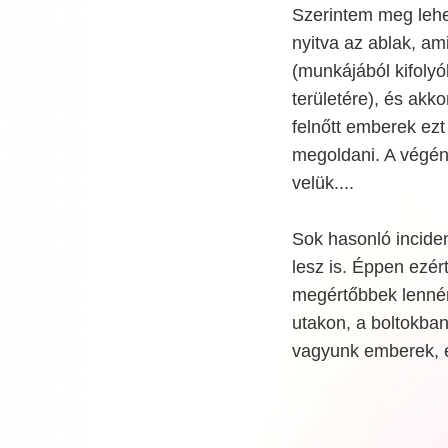
Szerintem meg lehet
nyitva az ablak, am
(munkájából kifolyó
területére), és akk
felnőtt emberek ez
megoldani. A végén
velük....
Sok hasonló incide
lesz is. Éppen ezér
megértőbbek lenné
utakon, a boltokban
vagyunk emberek, é