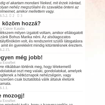
dig el akartam mondani Neked, mit érzek irántad,
olyan nehéz megszólalni és szavakba önteni az
elmeimet, amikor mellettem vagy.
6.5.2.
2
3
i közöm hozzá?
y Csivre Katalin
ékszem milyen izgatott voltam, amikor ellátogatott
zánk Bohus Marika néni. Az alsótagozatos
tályfőnököm volt, és rendszerint szülői látogatásra
t, amit én gyerekként mindig kitüntetésnek éreztem.
6.2.15.
egyen még jobb!
a Erzsébet
re ritkábban történik meg, hogy lélekemelő
dolatokat oszt meg valaki, gondolatokat, amelyek
egítenek a hétköznapok nehézségein, vagy
szerűen csak biztatóbbá válik általuk életünk
yamata.
6.1.1.
e mozogj!
a Erzsébet
on mindenki tudja, hogy a hagymaaprítás az