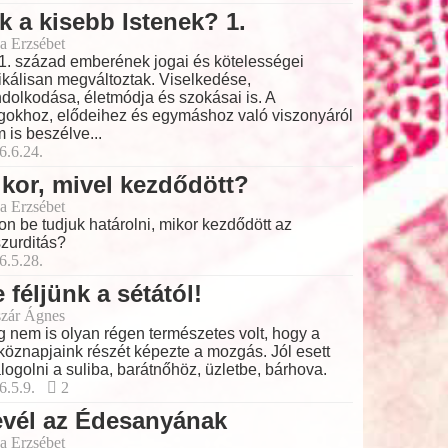
k a kisebb Istenek? 1.
a Erzsébet
1. század emberének jogai és kötelességei
ikálisan megváltoztak. Viselkedése,
dolkodása, életmódja és szokásai is. A
gokhoz, elődeihez és egymáshoz való viszonyáról
 is beszélve...
6.6.24.
kor, mivel kezdődött?
a Erzsébet
on be tudjuk határolni, mikor kezdődött az
zurditás?
6.5.28.
 féljünk a sétától!
zár Ágnes
 nem is olyan régen természetes volt, hogy a
köznapjaink részét képezte a mozgás. Jól esett
logolni a suliba, barátnőhöz, üzletbe, bárhova.
6.5.9.
2
evél az Édesanyának
a Erzsébet