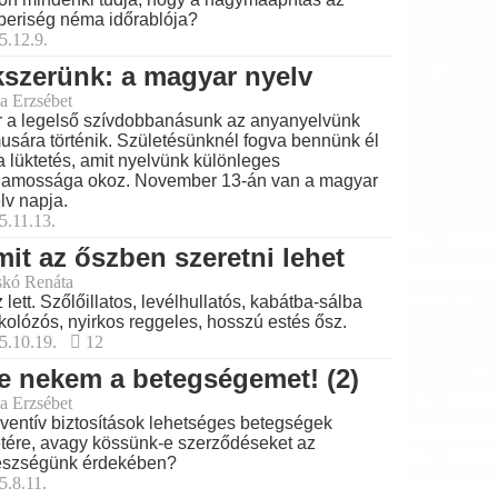
eriség néma időrablója?
5.12.9.
szerünk: a magyar nyelv
a Erzsébet
 a legelső szívdobbanásunk az anyanyelvünk
musára történik. Születésünknél fogva bennünk él
a lüktetés, amit nyelvünk különleges
lamossága okoz. November 13-án van a magyar
lv napja.
5.11.13.
it az őszben szeretni lehet
skó Renáta
 lett. Szőlőillatos, levélhullatós, kabátba-sálba
kolózós, nyirkos reggeles, hosszú estés ősz.
5.10.19.
12
e nekem a betegségemet! (2)
a Erzsébet
ventív biztosítások lehetséges betegségek
tére, avagy kössünk-e szerződéseket az
észségünk érdekében?
5.8.11.