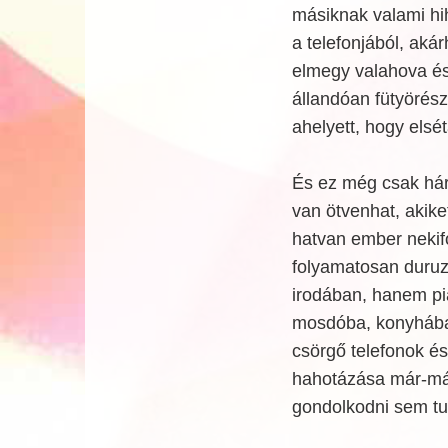
másiknak valami hih
a telefonjából, ak
elmegy valahova és 
állandóan fütyörészi
ahelyett, hogy elsét
És ez még csak hár
van ötvenhat, akike
hatvan ember nekif
folyamatosan duruz
irodában, hanem pia
mosdóba, konyhába, 
csörgő telefonok és 
hahotázása már-már
gondolkodni sem tu