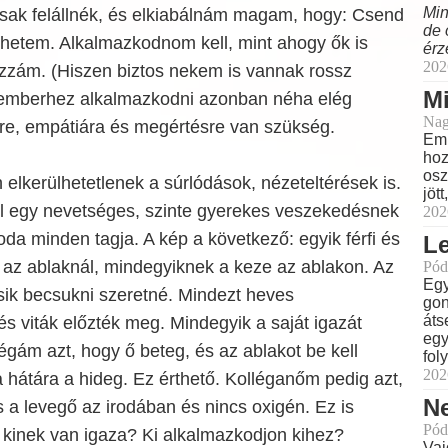
Min
ak felállnék, és elkiabálnám magam, hogy: Csend
de 
ehetem. Alkalmazkodnom kell, mint ahogy ők is
érz
202
zám. (Hiszen biztos nekem is vannak rossz
M
 emberhez alkalmazkodni azonban néha elég
Nag
re, empátiára és megértésre van szükség.
Eml
hoz
osz
elkerülhetetlenek a súrlódások, nézeteltérések is.
jöt
l egy nevetséges, szinte gyerekes veszekedésnek
202
roda minden tagja. A kép a következő: egyik férfi és
L
 az ablaknál, mindegyiknek a keze az ablakon. Az
Pód
Egy
ásik becsukni szeretné. Mindezt heves
gon
áts
 viták előzték meg. Mindegyik a saját igazát
egy
légám azt, hogy ő beteg, és az ablakot be kell
fol
202
a hátára a hideg. Ez érthető. Kolléganőm pedig azt,
N
s a levegő az irodában és nincs oxigén. Ez is
Pód
 kinek van igaza? Ki alkalmazkodjon kihez?
Vaj