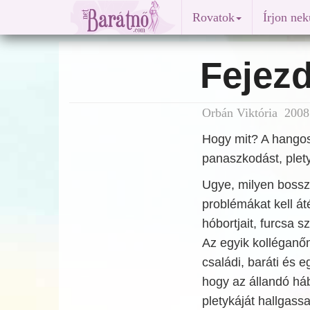
Rovatok
Írjon ne
Fejezd
Orbán Viktória 2008
Hogy mit? A hangos
panaszkodást, plety
Ugye, milyen bossz
problémákat kell át
hóbortjait, furcsa 
Az egyik kolléganőm
családi, baráti és 
hogy az állandó há
pletykáját hallgass