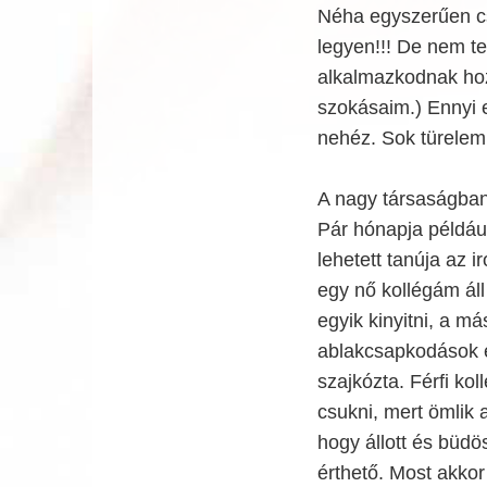
Néha egyszerűen cs
legyen!!! De nem t
alkalmazkodnak hoz
szokásaim.) Ennyi
nehéz. Sok türelem
A nagy társaságban 
Pár hónapja példáu
lehetett tanúja az i
egy nő kollégám áll
egyik kinyitni, a m
ablakcsapkodások és
szajkózta. Férfi kol
csukni, mert ömlik 
hogy állott és büdö
érthető. Most akkor