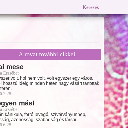
Keresés
A rovat további cikkei
ai mese
a Erzsébet
szer volt, hol nem volt, volt egyszer egy város,
l hosszú ideig minden héten nagy vásárt tartottak
őtéren.
6.7.28.
egyen más!
a Erzsébet
ri kánikula, forró levegő, szivárványünnep,
ság, azonosság, szabadság és társai.
6.6.28.