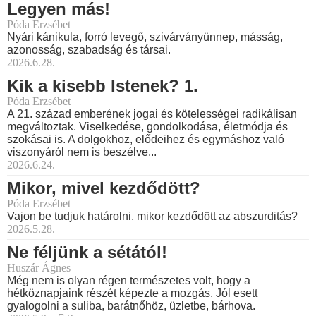
Legyen más!
Póda Erzsébet
Nyári kánikula, forró levegő, szivárványünnep, másság,
azonosság, szabadság és társai.
2026.6.28.
Kik a kisebb Istenek? 1.
Póda Erzsébet
A 21. század emberének jogai és kötelességei radikálisan
megváltoztak. Viselkedése, gondolkodása, életmódja és
szokásai is. A dolgokhoz, elődeihez és egymáshoz való
viszonyáról nem is beszélve...
2026.6.24.
Mikor, mivel kezdődött?
Póda Erzsébet
Vajon be tudjuk határolni, mikor kezdődött az abszurditás?
2026.5.28.
Ne féljünk a sétától!
Huszár Ágnes
Még nem is olyan régen természetes volt, hogy a
hétköznapjaink részét képezte a mozgás. Jól esett
gyalogolni a suliba, barátnőhöz, üzletbe, bárhova.