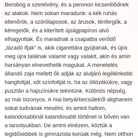
Berobog a szerelvény, és a peronon kicserélődnek
az alakok. Nem sokan maradunk: a kék ruhás
ellenőrök, a szórólaposok, az árusok, ténfergők, a
kéregetők, és a kiterített újságpapíron alvó
elhagyottak. És maradnak a csapatba verődő
„lázadó ifjak” is, akik cigarettára gyújtanak, és újra
meg újra találnak valamit vagy valakit, akin és amin
harsányan elnevethetik magukat. A menetelés
állandó zaja mellett ők adják az aluljáró legélénkebb
hangfoltját, sőt színfoltját is, ha az öltözékükre, vagy
pusztán a hajszínükre tekintünk. Különös népség,
az már bizonyos. A mai betyárbecsületről alighanem
sokat tudnának mesélni, és amint hallom,
kalandosabbnál kalandosabb történet is bőven van
a tarsolyukban. De amint elnézem, köztük a
legidősebbek is gimnazista korúak még. Nem otthon