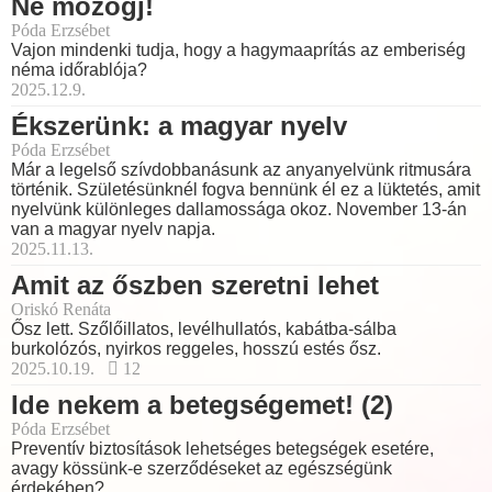
Ne mozogj!
Póda Erzsébet
Vajon mindenki tudja, hogy a hagymaaprítás az emberiség
néma időrablója?
2025.12.9.
Ékszerünk: a magyar nyelv
Póda Erzsébet
Már a legelső szívdobbanásunk az anyanyelvünk ritmusára
történik. Születésünknél fogva bennünk él ez a lüktetés, amit
nyelvünk különleges dallamossága okoz. November 13-án
van a magyar nyelv napja.
2025.11.13.
Amit az őszben szeretni lehet
Oriskó Renáta
Ősz lett. Szőlőillatos, levélhullatós, kabátba-sálba
burkolózós, nyirkos reggeles, hosszú estés ősz.
2025.10.19.
12
Ide nekem a betegségemet! (2)
Póda Erzsébet
Preventív biztosítások lehetséges betegségek esetére,
avagy kössünk-e szerződéseket az egészségünk
érdekében?