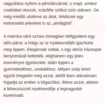
nagyobbra nyitom a pénztárcámat, s majd, amikor
csalódást okozok, százféle szitkot szór utánam. De
még mielőtt utolérne az átok, felidézek egy
kedvesebb jelenetet is az „alvilágból”.
A metróra váró színes tömegben felfigyeltem egy
idős párra: a hölgy az úr nyakkendőjét igazította
meg éppen. Elegánsak voltak, s egy derűs házaspár
benyomását keltették. Alighanem egy jeles
eseményre igyekeztek, talán éppen a
gyermekeikhez, unokáikhoz. Milyen szép lehet
együtt öregedni meg azzal, akitől ilyen alázatosan
fogadja az ember a kiigazítást, illetve azzal, akiben
a félrecsúszott nyakkendője a legnagyobb
kivetnivaló.