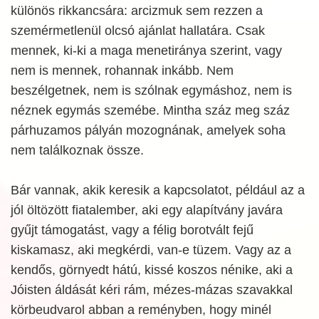
különös rikkancsára: arcizmuk sem rezzen a
szemérmetlenül olcsó ajánlat hallatára. Csak
mennek, ki-ki a maga menetiránya szerint, vagy
nem is mennek, rohannak inkább. Nem
beszélgetnek, nem is szólnak egymáshoz, nem is
néznek egymás szemébe. Mintha száz meg száz
párhuzamos pályán mozognának, amelyek soha
nem találkoznak össze.
Bár vannak, akik keresik a kapcsolatot, például az a
jól öltözött fiatalember, aki egy alapítvány javára
gyűjt támogatást, vagy a félig borotvált fejű
kiskamasz, aki megkérdi, van-e tüzem. Vagy az a
kendős, görnyedt hátú, kissé koszos nénike, aki a
Jóisten áldását kéri rám, mézes-mázas szavakkal
körbeudvarol abban a reményben, hogy minél