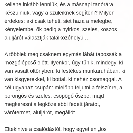
kellene inkább lenniük, és a másnapi tanórára
készülniük, vagy a szüleiknek segíteni? Milyen
érdekes: aki csak teheti, siet haza a melegbe,
kényelembe, ők pedig a nyirkos, szeles, koszos
aluljárót választják találkozóhelyül…
A többiek meg csaknem egymás lábát tapossák a
mozgólépcső előtt. Ilyenkor, úgy tűnik, mindegy, ki
van vasalt öltönyben, ki festékes munkaruhában, ki
van kisgyerekkel, ki bottal, ki nehéz csomaggal. A
cél ugyanaz csupán: mielőbb feljutni a felszínre, a
borongós és szeles, csöpögő őszbe, majd
megkeresni a legközelebbi fedett járatot,
várótermet, aluljárót, megállót.
Eltekintve a csalódástól, hogy egyetlen „los