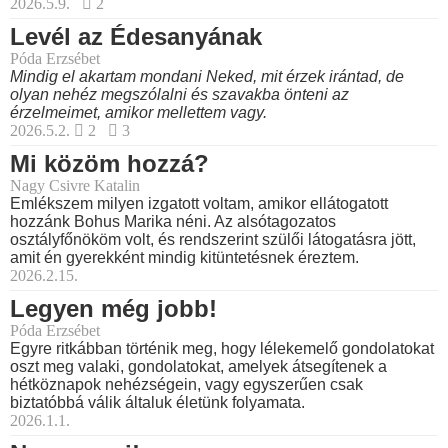
2026.5.9.
2
Levél az Édesanyának
Póda Erzsébet
Mindig el akartam mondani Neked, mit érzek irántad, de
olyan nehéz megszólalni és szavakba önteni az
érzelmeimet, amikor mellettem vagy.
2026.5.2.
2
3
Mi közöm hozzá?
Nagy Csivre Katalin
Emlékszem milyen izgatott voltam, amikor ellátogatott
hozzánk Bohus Marika néni. Az alsótagozatos
osztályfőnököm volt, és rendszerint szülői látogatásra jött,
amit én gyerekként mindig kitüntetésnek éreztem.
2026.2.15.
Legyen még jobb!
Póda Erzsébet
Egyre ritkábban történik meg, hogy lélekemelő gondolatokat
oszt meg valaki, gondolatokat, amelyek átsegítenek a
hétköznapok nehézségein, vagy egyszerűen csak
biztatóbbá válik általuk életünk folyamata.
2026.1.1.