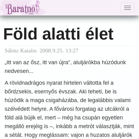
Togg
navig
Föld alatti élet
Sábitz Katalin 2008.9.25. 13:27
„Itt van az ősz, itt van újra”, aluljárókba húzódunk
nedvesen...
A rövidnadrágos nyarat hirtelen váltotta fel a
bőrdzsekis, esernyős évszak. Aki teheti, be is
húzódik a maga csigaházába, de legalábbis valami
szélvédett helyre. A fővárosi forgatag az utcákról a
föld alá bújik el, mert – még ha csupán egyetlen
megálló erejéig is –, inkább a metrót választják, mint
a sétát. Hogy meglássam: vajon a huzatos aluljárók