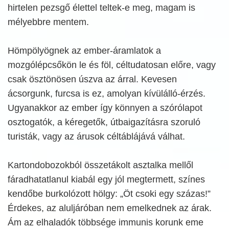
hirtelen pezsgő élettel teltek-e meg, magam is
mélyebbre mentem.
Hömpölyögnek az ember-áramlatok a
mozgólépcsőkön le és föl, céltudatosan előre, vagy
csak ösztönösen úszva az árral. Kevesen
ácsorgunk, furcsa is ez, amolyan kívülálló-érzés.
Ugyanakkor az ember így könnyen a szórólapot
osztogatók, a kéregetők, útbaigazításra szoruló
turisták, vagy az árusok céltáblájává válhat.
Kartondobozokból összetákolt asztalka mellől
fáradhatatlanul kiabál egy jól megtermett, színes
kendőbe burkolózott hölgy: „Öt csoki egy százas!”
Érdekes, az aluljáróban nem emelkednek az árak.
Ám az elhaladók többsége immunis korunk eme