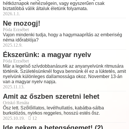
hétköznapok nehézségein, vagy egyszerűen csak
biztatóbbá válik általuk életünk folyamata.
2026.1.1.
Ne mozogj!
Póda Erzsébet
Vajon mindenki tudja, hogy a hagymaaprítás az emberiség
néma időrablója?
2025.12.9.
Ékszerünk: a magyar nyelv
Póda Erzsébet
Már a legelső szívdobbanásunk az anyanyelvünk ritmusára
történik. Születésünknél fogva bennünk él ez a lüktetés, amit
nyelvünk különleges dallamossága okoz. November 13-án
van a magyar nyelv napja.
2025.11.13.
Amit az őszben szeretni lehet
Oriskó Renáta
Ősz lett. Szőlőillatos, levélhullatós, kabátba-sálba
burkolózós, nyirkos reggeles, hosszú estés ősz.
2025.10.19.
12
Ide nekem a betegségemet! (2)