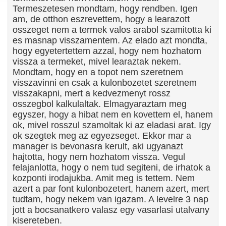
Termeszetesen mondtam, hogy rendben. Igen
am, de otthon eszrevettem, hogy a learazott
osszeget nem a termek valos arabol szamitotta ki
es masnap visszamentem. Az elado azt mondta,
hogy egyetertettem azzal, hogy nem hozhatom
vissza a termeket, mivel learaztak nekem.
Mondtam, hogy en a topot nem szeretnem
visszavinni en csak a kulonbozetet szeretnem
visszakapni, mert a kedvezmenyt rossz
osszegbol kalkulaltak. Elmagyaraztam meg
egyszer, hogy a hibat nem en kovettem el, hanem
ok, mivel rosszul szamoltak ki az eladasi arat. Igy
ok szegtek meg az egyezseget. Ekkor mar a
manager is bevonasra kerult, aki ugyanazt
hajtotta, hogy nem hozhatom vissza. Vegul
felajanlotta, hogy o nem tud segiteni, de irhatok a
kozponti irodajukba. Amit meg is tettem. Nem
azert a par font kulonbozetert, hanem azert, mert
tudtam, hogy nekem van igazam. A levelre 3 nap
jott a bocsanatkero valasz egy vasarlasi utalvany
kisereteben.