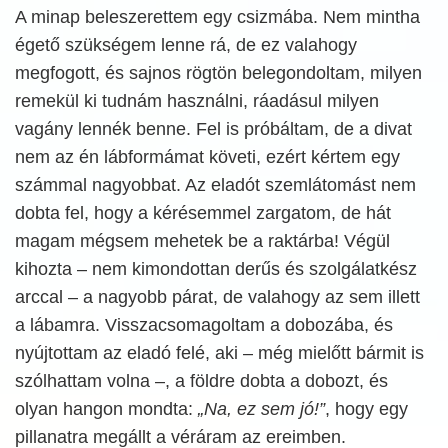
A minap beleszerettem egy csizmába. Nem mintha
égető szükségem lenne rá, de ez valahogy
megfogott, és sajnos rögtön belegondoltam, milyen
remekül ki tudnám használni, ráadásul milyen
vagány lennék benne. Fel is próbáltam, de a divat
nem az én lábformámat követi, ezért kértem egy
számmal nagyobbat. Az eladót szemlátomást nem
dobta fel, hogy a kérésemmel zargatom, de hát
magam mégsem mehetek be a raktárba! Végül
kihozta – nem kimondottan derűs és szolgálatkész
arccal – a nagyobb párat, de valahogy az sem illett
a lábamra. Visszacsomagoltam a dobozába, és
nyújtottam az eladó felé, aki – még mielőtt bármit is
szólhattam volna –, a földre dobta a dobozt, és
olyan hangon mondta:
„Na, ez sem jó!”
, hogy egy
pillanatra megállt a véráram az ereimben.