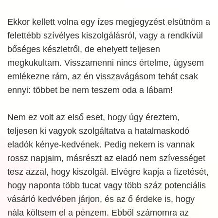
Ekkor kellett volna egy ízes megjegyzést elsütnöm a
felettébb szívélyes kiszolgálásról, vagy a rendkívül
bőséges készletről, de ehelyett teljesen
megkukultam. Visszamenni nincs értelme, úgysem
emlékezne rám, az én visszavágásom tehát csak
ennyi: többet be nem teszem oda a lábam!
Nem ez volt az első eset, hogy úgy éreztem,
teljesen ki vagyok szolgáltatva a hatalmaskodó
eladók kénye-kedvének. Pedig nekem is vannak
rossz napjaim, másrészt az eladó nem szívességet
tesz azzal, hogy kiszolgál. Elvégre kapja a fizetését,
hogy naponta több tucat vagy több száz potenciális
vásárló kedvében járjon, és az ő érdeke is, hogy
nála költsem el a pénzem. Ebből számomra az