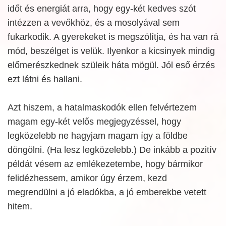
időt és energiát arra, hogy egy-két kedves szót
intézzen a vevőkhöz, és a mosolyával sem
fukarkodik. A gyerekeket is megszólítja, és ha van rá
mód, beszélget is velük. Ilyenkor a kicsinyek mindig
előmerészkednek szüleik háta mögül. Jól eső érzés
ezt látni és hallani.
Azt hiszem, a hatalmaskodók ellen felvértezem
magam egy-két velős megjegyzéssel, hogy
legközelebb ne hagyjam magam így a földbe
döngölni. (Ha lesz legközelebb.) De inkább a pozitív
példát vésem az emlékezetembe, hogy bármikor
felidézhessem, amikor úgy érzem, kezd
megrendülni a jó eladókba, a jó emberekbe vetett
hitem.