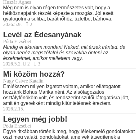
Huszár Ágnes
Még nem is olyan régen természetes volt, hogy a
hétköznapjaink részét képezte a mozgás. Jól esett
gyalogolni a suliba, barátnőhöz, üzletbe, bárhova.
2026.5.9.
2
Levél az Édesanyának
Póda Erzsébet
Mindig el akartam mondani Neked, mit érzek irántad, de
olyan nehéz megszólalni és szavakba önteni az
érzelmeimet, amikor mellettem vagy.
2026.5.2.
2
3
Mi közöm hozzá?
Nagy Csivre Katalin
Emlékszem milyen izgatott voltam, amikor ellátogatott
hozzánk Bohus Marika néni. Az alsótagozatos
osztályfőnököm volt, és rendszerint szülői látogatásra jött,
amit én gyerekként mindig kitüntetésnek éreztem.
2026.2.15.
Legyen még jobb!
Póda Erzsébet
Egyre ritkábban történik meg, hogy lélekemelő gondolatokat
oszt meg valaki, gondolatokat, amelyek átsegítenek a