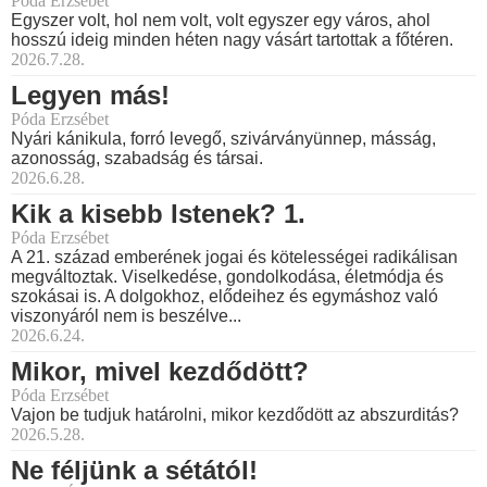
Póda Erzsébet
Egyszer volt, hol nem volt, volt egyszer egy város, ahol
hosszú ideig minden héten nagy vásárt tartottak a főtéren.
2026.7.28.
Legyen más!
Póda Erzsébet
Nyári kánikula, forró levegő, szivárványünnep, másság,
azonosság, szabadság és társai.
2026.6.28.
Kik a kisebb Istenek? 1.
Póda Erzsébet
A 21. század emberének jogai és kötelességei radikálisan
megváltoztak. Viselkedése, gondolkodása, életmódja és
szokásai is. A dolgokhoz, elődeihez és egymáshoz való
viszonyáról nem is beszélve...
2026.6.24.
Mikor, mivel kezdődött?
Póda Erzsébet
Vajon be tudjuk határolni, mikor kezdődött az abszurditás?
2026.5.28.
Ne féljünk a sétától!