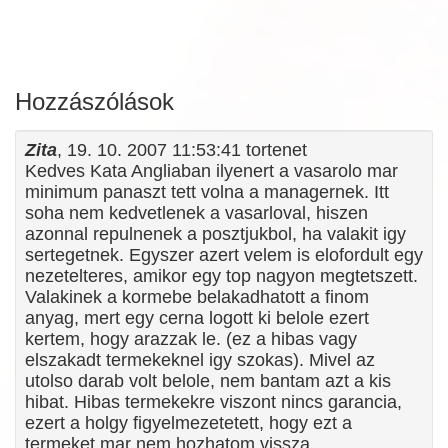
Hozzászólások
Zita
, 19. 10. 2007 11:53:41 tortenet
Kedves Kata Angliaban ilyenert a vasarolo mar
minimum panaszt tett volna a managernek. Itt
soha nem kedvetlenek a vasarloval, hiszen
azonnal repulnenek a posztjukbol, ha valakit igy
sertegetnek. Egyszer azert velem is elofordult egy
nezetelteres, amikor egy top nagyon megtetszett.
Valakinek a kormebe belakadhatott a finom
anyag, mert egy cerna logott ki belole ezert
kertem, hogy arazzak le. (ez a hibas vagy
elszakadt termekeknel igy szokas). Mivel az
utolso darab volt belole, nem bantam azt a kis
hibat. Hibas termekekre viszont nincs garancia,
ezert a holgy figyelmezetetett, hogy ezt a
termeket mar nem hozhatom vissza.