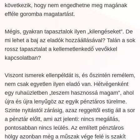
következik, hogy nem engedhetne meg magának
efféle goromba magatartást.
Mégis, gyakran tapasztalok ilyen „kilengéseket”. De
mi lehet a baj az eladók hozzáállásával? Talán a sok
rossz tapasztalat a kellemetlenkedő vevőkkel
kapcsolatban?
Viszont ismerek ellenpéldát is, és őszintén remélem,
nem csak egyetlen ilyen eladó van. Hétvégenként
egy ruhaüzletben „teszem hasznossá magam”, ahol
újra és újra lenyűgöz az egyik pénztáros türelme.
Szinte nyitástól zárásig, azaz reggeltől estig áll a sor
a pénztár előtt, ami azt jelenti: nincs megállás,
pontosabban nincs leülés. Az említett pénztáros
hölgy azonban még a műszak vége felé is szakít