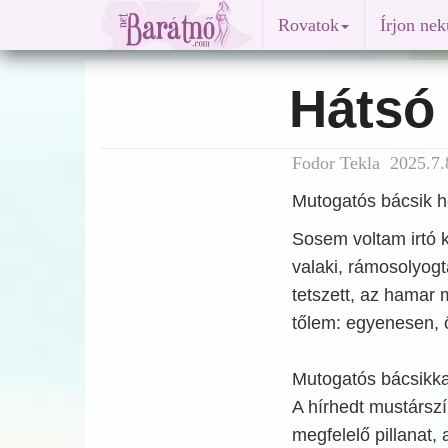
Rovatok
Írjon ne
Hátsó
Fodor Tekla 2025.7.
Mutogatós bácsik h
Sosem voltam irtó k
valaki, rámosolyo
tetszett, az hamar 
tőlem: egyenesen, 
Mutogatós bácsikka
A hírhedt mustárszí
megfelelő pillanat, 