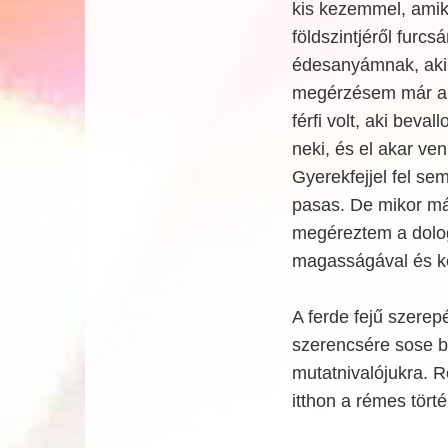
kis kezemmel, amik
földszintjéről furcs
édesanyámnak, aki 
megérzésem már akk
férfi volt, aki beva
neki, és el akar ve
Gyerekfejjel fel se
pasas. De mikor má
megéreztem a dolog 
magasságával és kem
A ferde fejű szerep
szerencsére sose bá
mutatnivalójukra. 
itthon a rémes tört