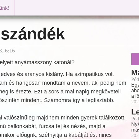
künk!
 szándék
8. 6:16
elyett anyámasszony katonái?
M
edves és aranyos kislány. Ha szimpatikus volt
Pód
gtam és hangosan mondtam a nevem, aki pedig nem
Egy
aho
meg is érezte. Ezt a sors a mai napig megköveteli
a f
őszintén mindent. Számomra így a legtisztább.
202
L
l valószínűleg majdnem minden gyerek találkozott.
Pód
Nyá
nű ballonkabát, furcsa fej és nézés, majd a
más
amikor előugrik, szétnyitja a kabátját és: nincs
202