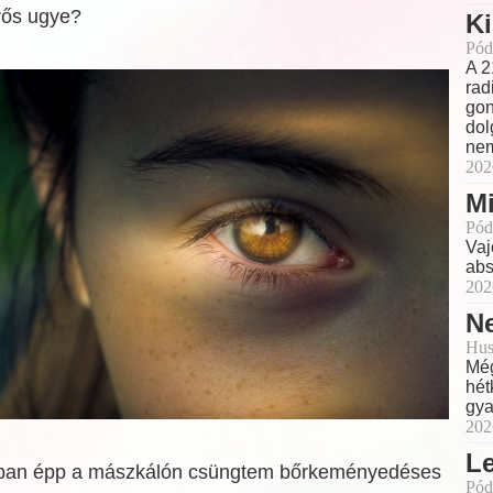
rős ugye?
Ki
Pód
A 2
rad
gon
dol
nem
202
Mi
Pód
Vaj
abs
202
Ne
Hus
Még
hét
gya
202
L
ban épp a mászkálón csüngtem bőrkeményedéses
Pód