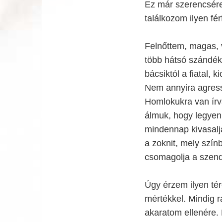
Ez már szerencsére
találkozom ilyen fé
Felnőttem, magas, 
több hátsó szándék
bácsiktól a fiatal, 
Nem annyira agress
Homlokukra van írv
álmuk, hogy legyen 
mindennap kivasalja
a zoknit, mely szín
csomagolja a szendv
Úgy érzem ilyen tér
mértékkel. Mindig r
akaratom ellenére.