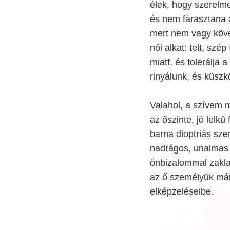
élek, hogy szerelm
és nem fárasztana 
mert nem vagy kövér
női alkat: telt, szép
miatt, és tolerálja 
rinyálunk, és küszkö
Valahol, a szívem 
az őszinte, jó lelkű
barna dioptriás sze
nadrágos, unalmas d
önbizalommal zakla
az ő személyük már
elképzeléseibe.