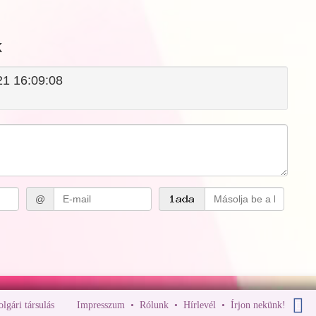
k
021 16:09:08
@
polgári társulás
Impresszum
•
Rólunk
•
Hírlevél
•
Írjon nekünk!