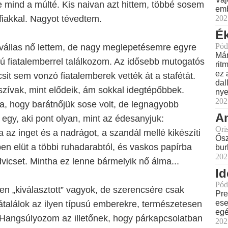
 mind a múlté. Kis naivan azt hittem, többé sosem
emb
rfiakkal. Nagyot tévedtem.
202
Ék
Pód
vállas nő lettem, de nagy meglepetésemre egyre
Már
ú fiatalemberrel találkozom. Az idősebb mutogatós
rit
ez 
kicsit sem vonzó fiatalemberek vették át a stafétát.
dal
zívak, mint elődeik, ám sokkal idegtépőbbek.
nye
202
a, hogy barátnőjük sose volt, de legnagyobb
Am
egy, aki pont olyan, mint az édesanyjuk:
Ori
 az inget és a nadrágot, a szandál mellé kikészíti
Ősz
ben elüt a többi ruhadarabtól, és vaskos papírba
bur
202
icset. Mintha ez lenne bármelyik nő álma...
Id
Pód
en „kiválasztott” vagyok, de szerencsére csak
Pre
ese
átalálok az ilyen típusú emberekre, természetesen
eg
 Hangsúlyozom az illetőnek, hogy párkapcsolatban
202