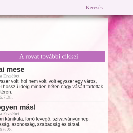
Keresés
A rovat további cikkei
ai mese
a Erzsébet
szer volt, hol nem volt, volt egyszer egy város,
l hosszú ideig minden héten nagy vásárt tartottak
őtéren.
6.7.28.
egyen más!
a Erzsébet
ri kánikula, forró levegő, szivárványünnep,
ság, azonosság, szabadság és társai.
6.6.28.