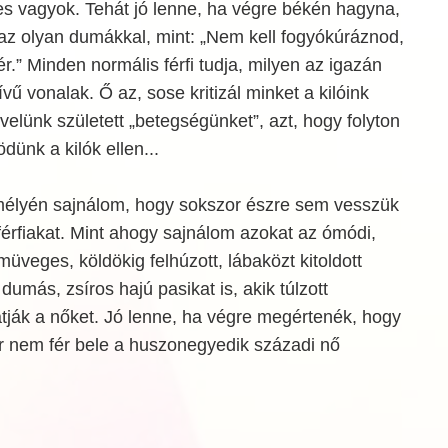
es vagyok. Tehát jó lenne, ha végre békén hagyna,
az olyan dumákkal, mint: „Nem kell fogyókúráznod,
.” Minden normális férfi tudja, milyen az igazán
 ívű vonalak. Ő az, sose kritizál minket a kilóink
a velünk született „betegségünket”, azt, hogy folyton
dünk a kilók ellen...
mélyén sajnálom, hogy sokszor észre sem vesszük
 férfiakat. Mint ahogy sajnálom azokat az ómódi,
müveges, köldökig felhúzott, lábaközt kitoldott
umás, zsíros hajú pasikat is, akik túlzott
tják a nőket. Jó lenne, ha végre megértenék, hogy
 nem fér bele a huszonegyedik századi nő