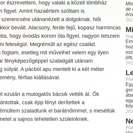
or észrevettem, hogy valaki a közeli tömbház
Min
de 
án figyel. Amint hazaértem szóltam is
érz
szerencsére utánanézett a dolgoknak. Női
202
or bevált. Alacsony, ferde fejű, kopasz harmincas
M
llotta, hogy óvodás korom óta figyel, nagyon tetszem
Nag
Eml
nni feleségül. Megrémült az egész család.
hoz
m fogtam, esetleg mit művelhet velem egy ilyen
osz
jöt
r fényképezőgéppel szaladgált utánam
202
súlyát. A pácból apu mentett ki a két méter
L
ény, férfias kiállásával.
Pód
Egy
gon
ét ezután a mutogatós bácsik vették át. Ők
áts
egy
ntottak, csak épp fényt derítettek a
fol
Rémültem szaladtunk el barátnőimmel, s meséltük
202
énetet a sajnos tehetetlen szüleinknek.
N
Pód
Vaj