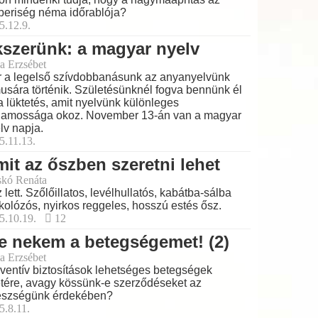
eriség néma időrablója?
5.12.9.
szerünk: a magyar nyelv
a Erzsébet
 a legelső szívdobbanásunk az anyanyelvünk
musára történik. Születésünknél fogva bennünk él
a lüktetés, amit nyelvünk különleges
lamossága okoz. November 13-án van a magyar
lv napja.
5.11.13.
it az őszben szeretni lehet
skó Renáta
 lett. Szőlőillatos, levélhullatós, kabátba-sálba
kolózós, nyirkos reggeles, hosszú estés ősz.
5.10.19.
12
e nekem a betegségemet! (2)
a Erzsébet
ventív biztosítások lehetséges betegségek
tére, avagy kössünk-e szerződéseket az
észségünk érdekében?
5.8.11.