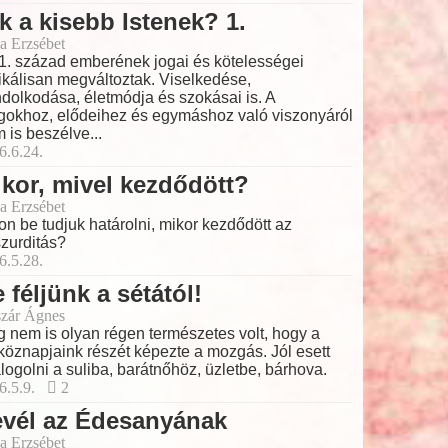
k a kisebb Istenek? 1.
a Erzsébet
1. század emberének jogai és kötelességei
ikálisan megváltoztak. Viselkedése,
dolkodása, életmódja és szokásai is. A
gokhoz, elődeihez és egymáshoz való viszonyáról
 is beszélve...
6.6.24.
kor, mivel kezdődött?
a Erzsébet
on be tudjuk határolni, mikor kezdődött az
zurditás?
6.5.28.
 féljünk a sétától!
zár Ágnes
 nem is olyan régen természetes volt, hogy a
köznapjaink részét képezte a mozgás. Jól esett
logolni a suliba, barátnőhöz, üzletbe, bárhova.
6.5.9.
2
evél az Édesanyának
a Erzsébet