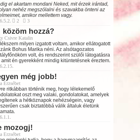
dig el akartam mondani Neked, mit érzek irántad,
olyan nehéz megszólalni és szavakba önteni az
elmeimet, amikor mellettem vagy.
6.5.2.
2
3
i közöm hozzá?
y Csivre Katalin
ékszem milyen izgatott voltam, amikor ellátogatott
zánk Bohus Marika néni. Az alsótagozatos
tályfőnököm volt, és rendszerint szülői látogatásra
t, amit én gyerekként mindig kitüntetésnek éreztem.
6.2.15.
egyen még jobb!
a Erzsébet
re ritkábban történik meg, hogy lélekemelő
dolatokat oszt meg valaki, gondolatokat, amelyek
egítenek a hétköznapok nehézségein, vagy
szerűen csak biztatóbbá válik általuk életünk
yamata.
6.1.1.
e mozogj!
a Erzsébet
on mindenki tudja, hogy a hagymaaprítás az