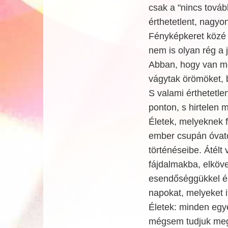
csak a "nincs tová
érthetetlent, nagyo
Fényképkeret közé 
nem is olyan rég a
Abban, hogy van mé
vágytak örömöket, 
S valami érthetetle
ponton, s hirtelen m
Életek, melyeknek f
ember csupán óvato
történéseibe. Átélt
fájdalmakba, elköv
esendőséggükkel és
napokat, melyeket it
Életek: minden egye
mégsem tudjuk megóv