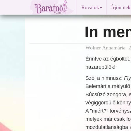
Rovatok
Írjon ne
In me
Wolner Annamária 20
Érintve az égboltot
hazarepülök!
Szól a himnusz:
Fly
Belemártja mélyülő 
Búcsúzó zongora, sz
végiggördülő könny
A "miért?" törvénysz
melyek már csak fo
mozdulatlanságba z