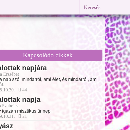
Keresés
Kapcsolódó cikkek
lottak napjára
a Erzsébet
a nap szól mindarról, ami élet, és mindarról, ami
ál.
5.10.30.
44
lottak napja
ó Szabolcs
 igazán misztikus ünnep.
9.10.31.
21
yász