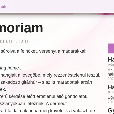
künk!
moriam
10.11.1. 12:11
, súrolva a felhőket, versenyt a madarakkal:
Ha
Pód
ing home...
Ez 
hal
hangjait a levegőbe, mely rezzenéstelenül feszül.
202
akadozó gitárhúr – s az itt maradottak arcán
Ha
ek.
Bír
erű kérdése előtt értetlenül álló gondolatok,
Egy
201
szlányokban léteznek. A dermedt
G
árt fájdalmak néha még követelik a választ, de