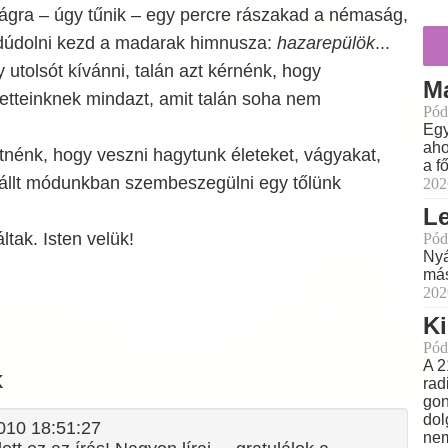
világra – úgy tűnik – egy percre rászakad a némaság,
dúdolni kezd a madarak himnusza:
hazarepülök
...
utolsót kívánni, talán azt kérnénk, hogy
M
tteinknek mindazt, amit talán soha nem
Pód
Egy
aho
tnénk, hogy veszni hagytunk életeket, vágyakat,
a f
állt módunkban szembeszegülni egy tőlünk
202
L
ltak. Isten velük!
Pód
Nyá
más
202
Ki
Pód
A 2
k
rad
gon
dol
2010 18:51:27
nem