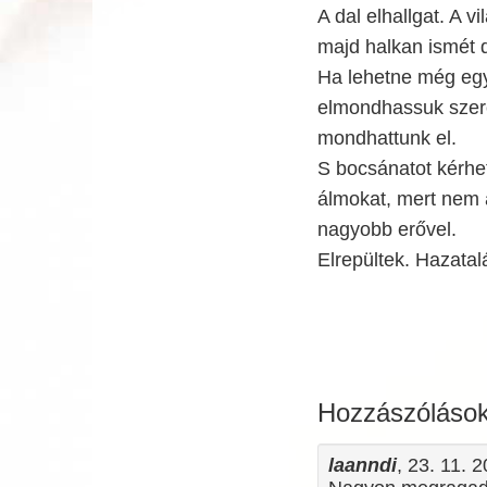
A dal elhallgat. A 
majd halkan ismét 
Ha lehetne még egy 
elmondhassuk szere
mondhattunk el.
S bocsánatot kérhe
álmokat, mert nem 
nagyobb erővel.
Elrepültek. Hazatalá
Hozzászóláso
laanndi
, 23. 11. 