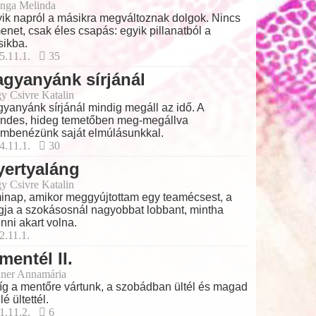
nga Melinda
ik napról a másikra megváltoznak dolgok. Nincs
enet, csak éles csapás: egyik pillanatból a
ikba.
5.11.1.
35
gyanyánk sírjánál
y Csivre Katalin
yanyánk sírjánál mindig megáll az idő. A
ndes, hideg temetőben meg-megállva
mbenézünk saját elmúlásunkkal.
4.11.1.
30
yertyaláng
y Csivre Katalin
inap, amikor meggyújtottam egy teamécsest, a
gja a szokásosnál nagyobbat lobbant, mintha
nni akart volna.
2.11.1.
mentél II.
ner Annamária
g a mentőre vártunk, a szobádban ültél és magad
lé ültettél.
1.11.2.
6