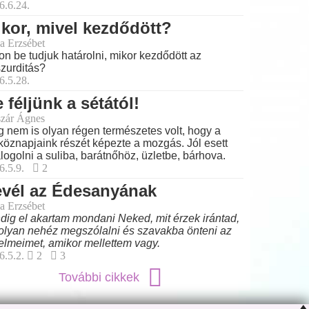
6.6.24.
kor, mivel kezdődött?
a Erzsébet
on be tudjuk határolni, mikor kezdődött az
zurditás?
6.5.28.
 féljünk a sétától!
zár Ágnes
 nem is olyan régen természetes volt, hogy a
köznapjaink részét képezte a mozgás. Jól esett
logolni a suliba, barátnőhöz, üzletbe, bárhova.
6.5.9.
2
evél az Édesanyának
a Erzsébet
dig el akartam mondani Neked, mit érzek irántad,
olyan nehéz megszólalni és szavakba önteni az
elmeimet, amikor mellettem vagy.
6.5.2.
2
3
További cikkek