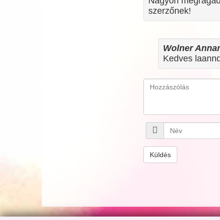
Nagyon megragadott
szerzőnek!
Wolner Anna
Kedves laann
Küldés