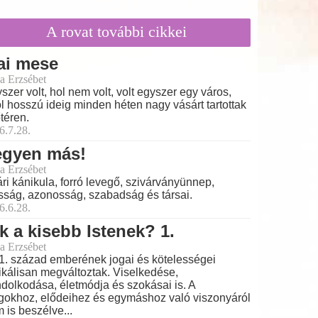
A rovat további cikkei
ai mese
a Erzsébet
szer volt, hol nem volt, volt egyszer egy város,
l hosszú ideig minden héten nagy vásárt tartottak
őtéren.
6.7.28.
egyen más!
a Erzsébet
ri kánikula, forró levegő, szivárványünnep,
ság, azonosság, szabadság és társai.
6.6.28.
k a kisebb Istenek? 1.
a Erzsébet
1. század emberének jogai és kötelességei
ikálisan megváltoztak. Viselkedése,
dolkodása, életmódja és szokásai is. A
gokhoz, elődeihez és egymáshoz való viszonyáról
 is beszélve...