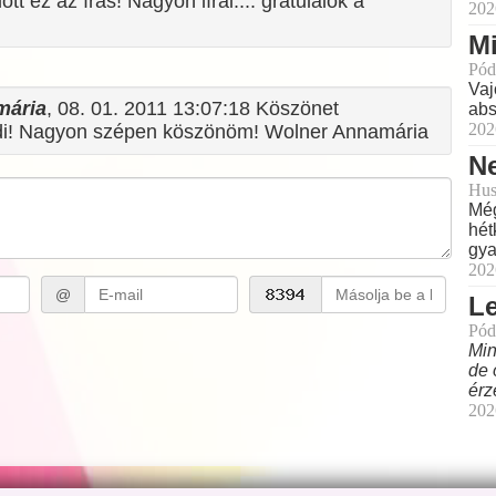
 ez az írás! Nagyon lírai.... gratulálok a
202
Mi
Pód
Vaj
mária
, 08. 01. 2011 13:07:18 Köszönet
abs
202
di! Nagyon szépen köszönöm! Wolner Annamária
Ne
Hus
Még
hét
gya
202
@
L
Pód
Min
de 
érz
202