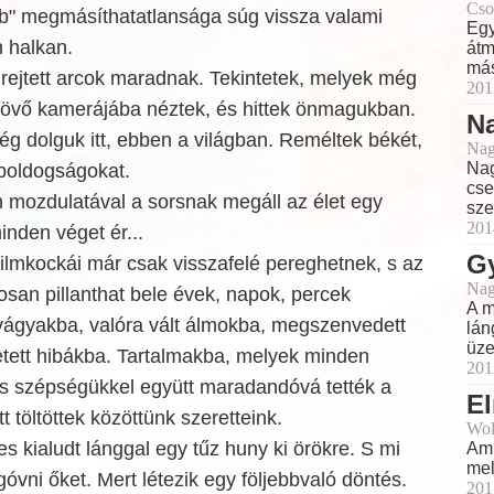
Cso
bb" megmásíthatatlansága súg vissza valami
Egy
n halkan.
átm
más
rejtett arcok maradnak. Tekintetek, melyek még
201
 jövő kamerájába néztek, és hittek önmagukban.
Na
g dolguk itt, ebben a világban. Reméltek békét,
Nag
Nag
boldogságokat.
cse
n mozdulatával a sorsnak megáll az élet egy
sze
201
inden véget ér...
G
ilmkockái már csak visszafelé pereghetnek, s az
Nag
san pillanthat bele évek, napok, percek
A m
 vágyakba, valóra vált álmokba, megszenvedett
lán
üze
etett hibákba. Tartalmakba, melyek minden
201
 szépségükkel együtt maradandóvá tették a
El
t töltöttek közöttünk szeretteink.
Wol
s kialudt lánggal egy tűz huny ki örökre. S mi
Amí
mel
ni őket. Mert létezik egy följebbvaló döntés.
201