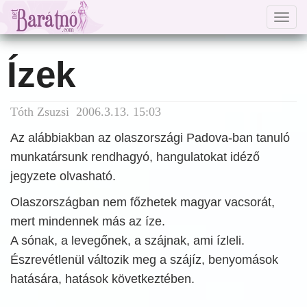
Togg
navig
Ízek
Tóth Zsuzsi 2006.3.13. 15:03
Az alábbiakban az olaszországi Padova-ban tanuló
munkatársunk rendhagyó, hangulatokat idéző
jegyzete olvasható.
Olaszországban nem főzhetek magyar vacsorát,
mert mindennek más az íze.
A sónak, a levegőnek, a szájnak, ami ízleli.
Észrevétlenül változik meg a szájíz, benyomások
hatására, hatások következtében.