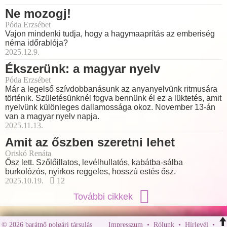
Ne mozogj!
Póda Erzsébet
Vajon mindenki tudja, hogy a hagymaaprítás az emberiség
néma időrablója?
2025.12.9.
Ékszerünk: a magyar nyelv
Póda Erzsébet
Már a legelső szívdobbanásunk az anyanyelvünk ritmusára
történik. Születésünknél fogva bennünk él ez a lüktetés, amit
nyelvünk különleges dallamossága okoz. November 13-án
van a magyar nyelv napja.
2025.11.13.
Amit az őszben szeretni lehet
Oriskó Renáta
Ősz lett. Szőlőillatos, levélhullatós, kabátba-sálba
burkolózós, nyirkos reggeles, hosszú estés ősz.
2025.10.19.
12
További cikkek
© 2026 barátnő polgári társulás
Impresszum
•
Rólunk
•
Hírlevél
•