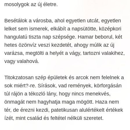
mosolygok az új életre.
Besétálok a városba, ahol egyetlen utcát, egyetlen
lelket sem ismerek, elkábít a napsütötte, középkori
hangulatú tiszta nap szépsége. Hamar beborul, két
hetes özönvíz veszi kezdetét, ahogy múlik az új
varázsa, megtölti a helyét a vágy, tartozni valakihez,
vagy valahová.
Titokzatosan szép épületek és arcok nem felelnek a
sok miért?-re. Sírások, vad remények, körforgásán
túl rájön a tékozló lány, hogy nincs menekvés,
önmagát nem hagyhatja maga mögött. Haza nem
tér, de érezni kezdi, patetikusan alulértékelt értékek
ízét, mint család és feltétel nélküli szeretet.