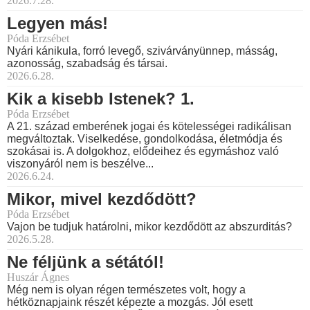
2026.7.28.
Legyen más!
Póda Erzsébet
Nyári kánikula, forró levegő, szivárványünnep, másság,
azonosság, szabadság és társai.
2026.6.28.
Kik a kisebb Istenek? 1.
Póda Erzsébet
A 21. század emberének jogai és kötelességei radikálisan
megváltoztak. Viselkedése, gondolkodása, életmódja és
szokásai is. A dolgokhoz, elődeihez és egymáshoz való
viszonyáról nem is beszélve...
2026.6.24.
Mikor, mivel kezdődött?
Póda Erzsébet
Vajon be tudjuk határolni, mikor kezdődött az abszurditás?
2026.5.28.
Ne féljünk a sétától!
Huszár Ágnes
Még nem is olyan régen természetes volt, hogy a
hétköznapjaink részét képezte a mozgás. Jól esett