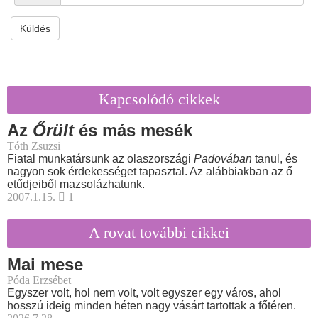
Küldés
Kapcsolódó cikkek
Az
Őrült
és más mesék
Tóth Zsuzsi
Fiatal munkatársunk az olaszországi
Padovában
tanul, és
nagyon sok érdekességet tapasztal. Az alábbiakban az ő
etűdjeiből mazsolázhatunk.
2007.1.15.
1
A rovat további cikkei
Mai mese
Póda Erzsébet
Egyszer volt, hol nem volt, volt egyszer egy város, ahol
hosszú ideig minden héten nagy vásárt tartottak a főtéren.