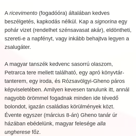
A
ricevimento
(fogadóóra) általában kedves
beszélgetés, kapkodás nélkül. Kap a
signorina
egy
pohár vizet (rendelhet szénsavasat akár), eldöntheti,
szereti-e a napfényt, vagy inkább behajtva legyen a
zsalugáter.
A magyar tanszék kedvenc sasorrú olaszom,
Petrarca tere mellett található, egy apró könyvtár-
tanterem, egy iroda, és Rózsavölgyi-Gheno páros
képviseletében. Amilyen kevesen tanulunk itt, annál
nagyobb örömmel fogadnak minden ide tévedő
bolondot, igazán családias körülmények közt.
Évente egyszer (március 8-án) Gheno tanár úr
házában ebédelünk, magyar felesége
alla
ungherese
főz.