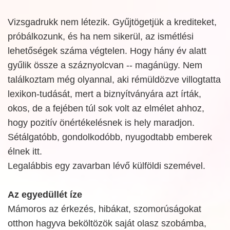
Vizsgadrukk nem létezik. Gyűjtögetjük a krediteket,
próbálkozunk, és ha nem sikerül, az ismétlési
lehetőségek száma végtelen. Hogy hány év alatt
gyűlik össze a száznyolcvan -- magánügy. Nem
találkoztam még olyannal, aki rémüldözve villogtatta
lexikon-tudását, mert a biznyítványára azt írták,
okos, de a fejében túl sok volt az elmélet ahhoz,
hogy pozitív önértékelésnek is hely maradjon.
Sétálgatóbb, gondolkodóbb, nyugodtabb emberek
élnek itt.
Legalábbis egy zavarban lévő külföldi szemével.
Az egyedüllét íze
Mámoros az érkezés, hibákat, szomorúságokat
otthon hagyva beköltözök saját olasz szobámba,