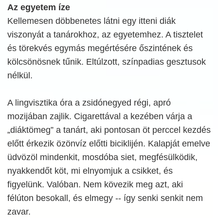
Az egyetem íze
Kellemesen döbbenetes látni egy itteni diák
viszonyát a tanárokhoz, az egyetemhez. A tisztelet
és törekvés egymás megértésére őszintének és
kölcsönösnek tűnik. Eltúlzott, színpadias gesztusok
nélkül.
A lingvisztika óra a zsidónegyed régi, apró
mozijában zajlik. Cigarettával a kezében várja a
„diáktömeg” a tanárt, aki pontosan öt perccel kezdés
előtt érkezik özönvíz előtti biciklijén. Kalapját emelve
üdvözöl mindenkit, mosdóba siet, megfésülködik,
nyakkendőt köt, mi elnyomjuk a csikket, és
figyelünk. Valóban. Nem kövezik meg azt, aki
félúton besokall, és elmegy -- így senki senkit nem
zavar.