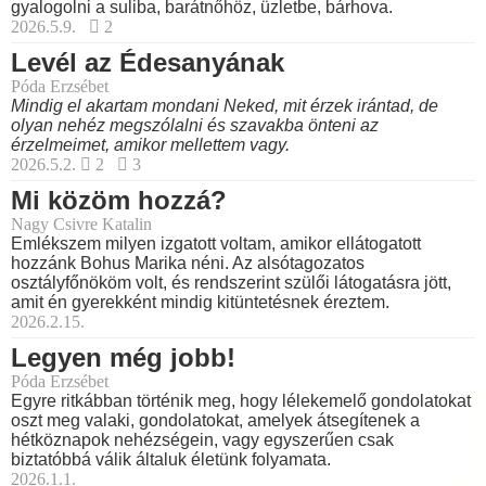
gyalogolni a suliba, barátnőhöz, üzletbe, bárhova.
2026.5.9.
2
Levél az Édesanyának
Póda Erzsébet
Mindig el akartam mondani Neked, mit érzek irántad, de
olyan nehéz megszólalni és szavakba önteni az
érzelmeimet, amikor mellettem vagy.
2026.5.2.
2
3
Mi közöm hozzá?
Nagy Csivre Katalin
Emlékszem milyen izgatott voltam, amikor ellátogatott
hozzánk Bohus Marika néni. Az alsótagozatos
osztályfőnököm volt, és rendszerint szülői látogatásra jött,
amit én gyerekként mindig kitüntetésnek éreztem.
2026.2.15.
Legyen még jobb!
Póda Erzsébet
Egyre ritkábban történik meg, hogy lélekemelő gondolatokat
oszt meg valaki, gondolatokat, amelyek átsegítenek a
hétköznapok nehézségein, vagy egyszerűen csak
biztatóbbá válik általuk életünk folyamata.
2026.1.1.