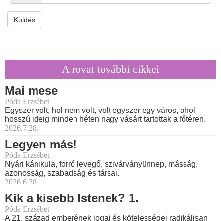
Küldés
A rovat további cikkei
Mai mese
Póda Erzsébet
Egyszer volt, hol nem volt, volt egyszer egy város, ahol
hosszú ideig minden héten nagy vásárt tartottak a főtéren.
2026.7.28.
Legyen más!
Póda Erzsébet
Nyári kánikula, forró levegő, szivárványünnep, másság,
azonosság, szabadság és társai.
2026.6.28.
Kik a kisebb Istenek? 1.
Póda Erzsébet
A 21. század emberének jogai és kötelességei radikálisan