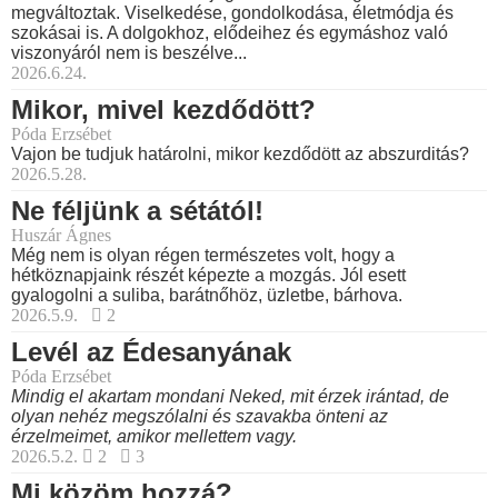
megváltoztak. Viselkedése, gondolkodása, életmódja és
szokásai is. A dolgokhoz, elődeihez és egymáshoz való
viszonyáról nem is beszélve...
2026.6.24.
Mikor, mivel kezdődött?
Póda Erzsébet
Vajon be tudjuk határolni, mikor kezdődött az abszurditás?
2026.5.28.
Ne féljünk a sétától!
Huszár Ágnes
Még nem is olyan régen természetes volt, hogy a
hétköznapjaink részét képezte a mozgás. Jól esett
gyalogolni a suliba, barátnőhöz, üzletbe, bárhova.
2026.5.9.
2
Levél az Édesanyának
Póda Erzsébet
Mindig el akartam mondani Neked, mit érzek irántad, de
olyan nehéz megszólalni és szavakba önteni az
érzelmeimet, amikor mellettem vagy.
2026.5.2.
2
3
Mi közöm hozzá?