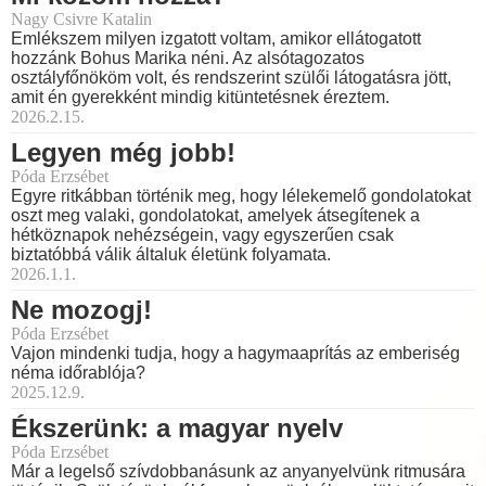
Nagy Csivre Katalin
Emlékszem milyen izgatott voltam, amikor ellátogatott
hozzánk Bohus Marika néni. Az alsótagozatos
osztályfőnököm volt, és rendszerint szülői látogatásra jött,
amit én gyerekként mindig kitüntetésnek éreztem.
2026.2.15.
Legyen még jobb!
Póda Erzsébet
Egyre ritkábban történik meg, hogy lélekemelő gondolatokat
oszt meg valaki, gondolatokat, amelyek átsegítenek a
hétköznapok nehézségein, vagy egyszerűen csak
biztatóbbá válik általuk életünk folyamata.
2026.1.1.
Ne mozogj!
Póda Erzsébet
Vajon mindenki tudja, hogy a hagymaaprítás az emberiség
néma időrablója?
2025.12.9.
Ékszerünk: a magyar nyelv
Póda Erzsébet
Már a legelső szívdobbanásunk az anyanyelvünk ritmusára