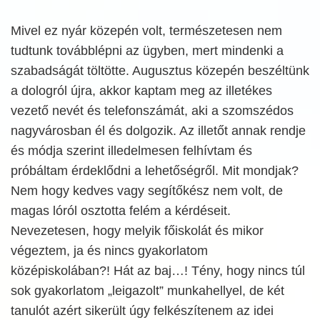
Mivel ez nyár közepén volt, természetesen nem
tudtunk továbblépni az ügyben, mert mindenki a
szabadságát töltötte. Augusztus közepén beszéltünk
a dologról újra, akkor kaptam meg az illetékes
vezető nevét és telefonszámát, aki a szomszédos
nagyvárosban él és dolgozik. Az illetőt annak rendje
és módja szerint illedelmesen felhívtam és
próbáltam érdeklődni a lehetőségről. Mit mondjak?
Nem hogy kedves vagy segítőkész nem volt, de
magas lóról osztotta felém a kérdéseit.
Nevezetesen, hogy melyik főiskolát és mikor
végeztem, ja és nincs gyakorlatom
középiskolában?! Hát az baj…! Tény, hogy nincs túl
sok gyakorlatom „leigazolt” munkahellyel, de két
tanulót azért sikerült úgy felkészítenem az idei