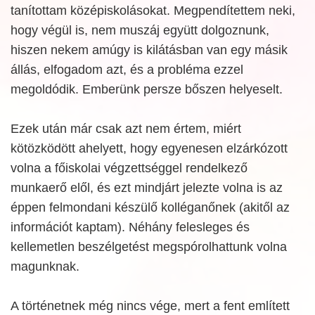
tanítottam középiskolásokat. Megpendítettem neki,
hogy végül is, nem muszáj együtt dolgoznunk,
hiszen nekem amúgy is kilátásban van egy másik
állás, elfogadom azt, és a probléma ezzel
megoldódik. Emberünk persze bőszen helyeselt.
Ezek után már csak azt nem értem, miért
kötözködött ahelyett, hogy egyenesen elzárkózott
volna a főiskolai végzettséggel rendelkező
munkaerő elől, és ezt mindjárt jelezte volna is az
éppen felmondani készülő kolléganőnek (akitől az
információt kaptam). Néhány felesleges és
kellemetlen beszélgetést megspórolhattunk volna
magunknak.
A történetnek még nincs vége, mert a fent említett