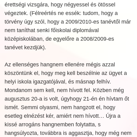
érettségi vizsgára, hogy négyessel és ötössel
végeztek. (Félreértés ne essék: tudom, hogy a
törvény úgy szól, hogy a 2009/2010-es tanévtől már
nem taníthat senki főiskolai diplomával
középiskolában, de egyelőre a 2008/2009-es
tanévet kezdjük).
Az ellenséges hangnem ellenére mégis azzal
köszöntünk el, hogy meg kell beszélnie az ügyet a
helyi iskola igazgatójával, és másnap felhív.
Mondanom sem kell, nem hívott fel. Közben még
augusztus 20-a is volt, úgyhogy 21-én én hívtam őt
ismét. Semmi olyasmi, nem hangzott el, hogy
esetleg elnézést kér, amiért nem hívott… Újra a
kissé arrogáns hangnemben folytatta, s
hangsúlyozta, továbbra is aggasztja, hogy még nem