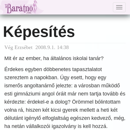
Togg
navig
Képesítés
Vég Erzsébet 2008.9.1. 14:38
Mit ér az ember, ha általános iskolai tanár?
Érdekes egyben döbbenetes tapasztalatot
szereztem a napokban. Úgy esett, hogy egy
ismerős angoltanárnő jelezte: a városban működő
esti gimnáziumi angol óráit már nem tartja tovább és
kérdezte: érdekel-e a dolog? Örömmel bólintottam
volna rá, hiszen két kicsi gyerek mellett a heti két
délutánt igénylő elfoglaltság egészen kedvező, még,
ha netán vállalkozói igazolvány is kell hozzá.