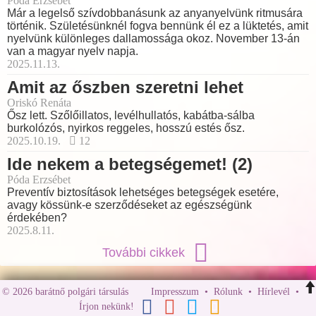
Póda Erzsébet
Már a legelső szívdobbanásunk az anyanyelvünk ritmusára
történik. Születésünknél fogva bennünk él ez a lüktetés, amit
nyelvünk különleges dallamossága okoz. November 13-án
van a magyar nyelv napja.
2025.11.13.
Amit az őszben szeretni lehet
Oriskó Renáta
Ősz lett. Szőlőillatos, levélhullatós, kabátba-sálba
burkolózós, nyirkos reggeles, hosszú estés ősz.
2025.10.19.
12
Ide nekem a betegségemet! (2)
Póda Erzsébet
Preventív biztosítások lehetséges betegségek esetére,
avagy kössünk-e szerződéseket az egészségünk
érdekében?
2025.8.11.
További cikkek
© 2026 barátnő polgári társulás
Impresszum
•
Rólunk
•
Hírlevél
•
Írjon nekünk!