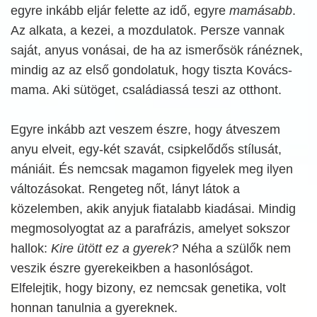
egyre inkább eljár felette az idő, egyre
mamásabb
.
Az alkata, a kezei, a mozdulatok. Persze vannak
saját, anyus vonásai, de ha az ismerősök ránéznek,
mindig az az első gondolatuk, hogy tiszta Kovács-
mama. Aki sütöget, családiassá teszi az otthont.
Egyre inkább azt veszem észre, hogy átveszem
anyu elveit, egy-két szavát, csipkelődős stílusát,
mániáit. És nemcsak magamon figyelek meg ilyen
változásokat. Rengeteg nőt, lányt látok a
közelemben, akik anyjuk fiatalabb kiadásai. Mindig
megmosolyogtat az a parafrázis, amelyet sokszor
hallok:
Kire ütött ez a gyerek?
Néha a szülők nem
veszik észre gyerekeikben a hasonlóságot.
Elfelejtik, hogy bizony, ez nemcsak genetika, volt
honnan tanulnia a gyereknek.