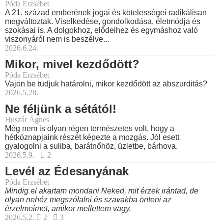
Póda Erzsébet
A 21. század emberének jogai és kötelességei radikálisan
megváltoztak. Viselkedése, gondolkodása, életmódja és
szokásai is. A dolgokhoz, elődeihez és egymáshoz való
viszonyáról nem is beszélve...
2026.6.24.
Mikor, mivel kezdődött?
Póda Erzsébet
Vajon be tudjuk határolni, mikor kezdődött az abszurditás?
2026.5.28.
Ne féljünk a sétától!
Huszár Ágnes
Még nem is olyan régen természetes volt, hogy a
hétköznapjaink részét képezte a mozgás. Jól esett
gyalogolni a suliba, barátnőhöz, üzletbe, bárhova.
2026.5.9.
2
Levél az Édesanyának
Póda Erzsébet
Mindig el akartam mondani Neked, mit érzek irántad, de
olyan nehéz megszólalni és szavakba önteni az
érzelmeimet, amikor mellettem vagy.
2026.5.2.
2
3