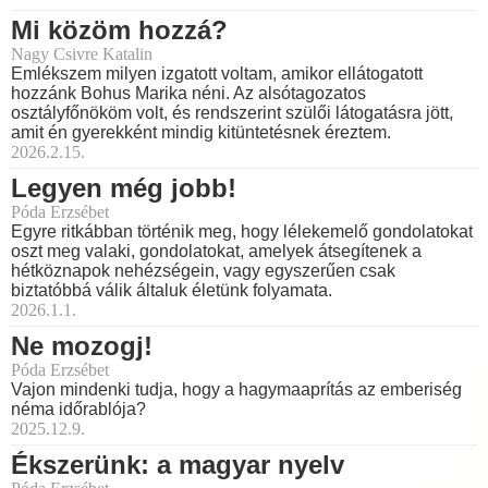
Mi közöm hozzá?
Nagy Csivre Katalin
Emlékszem milyen izgatott voltam, amikor ellátogatott
hozzánk Bohus Marika néni. Az alsótagozatos
osztályfőnököm volt, és rendszerint szülői látogatásra jött,
amit én gyerekként mindig kitüntetésnek éreztem.
2026.2.15.
Legyen még jobb!
Póda Erzsébet
Egyre ritkábban történik meg, hogy lélekemelő gondolatokat
oszt meg valaki, gondolatokat, amelyek átsegítenek a
hétköznapok nehézségein, vagy egyszerűen csak
biztatóbbá válik általuk életünk folyamata.
2026.1.1.
Ne mozogj!
Póda Erzsébet
Vajon mindenki tudja, hogy a hagymaaprítás az emberiség
néma időrablója?
2025.12.9.
Ékszerünk: a magyar nyelv