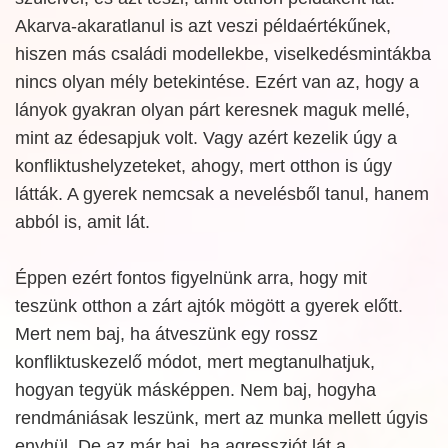
Akarva-akaratlanul is azt veszi példaértékűnek,
hiszen más családi modellekbe, viselkedésmintákba
nincs olyan mély betekintése. Ezért van az, hogy a
lányok gyakran olyan párt keresnek maguk mellé,
mint az édesapjuk volt. Vagy azért kezelik úgy a
konfliktushelyzeteket, ahogy, mert otthon is úgy
látták. A gyerek nemcsak a nevelésből tanul, hanem
abból is, amit lát.
Éppen ezért fontos figyelnünk arra, hogy mit
teszünk otthon a zárt ajtók mögött a gyerek előtt.
Mert nem baj, ha átveszünk egy rossz
konfliktuskezelő módot, mert megtanulhatjuk,
hogyan tegyük másképpen. Nem baj, hogyha
rendmániásak leszünk, mert az munka mellett úgyis
enyhül. De az már baj, ha agressziót lát a