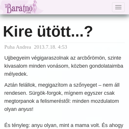
Togg
navig
Kire ütött...?
Puha Andrea 2013.7.18. 4:53
Ujjbegyeim végigaraszolnak az arcbőrömön, szinte
kivasalom minden vonásom, közben gondolataimba
mélyedek.
Aztán felállok, megigazítom a szőnyeget – nem áll
rendesen. Sürgök-forgok, mígnem egyszer csak
megtorpanok a felismeréstől: minden mozdulatom
olyan
anyus
!
És tényleg: anyu olyan, mint a mama volt. És ahogy