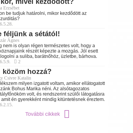
kor, mivel kezdődött?
a Erzsébet
on be tudjuk határolni, mikor kezdődött az
zurditás?
6.5.28.
 féljünk a sétától!
zár Ágnes
 nem is olyan régen természetes volt, hogy a
köznapjaink részét képezte a mozgás. Jól esett
logolni a suliba, barátnőhöz, üzletbe, bárhova.
6.5.9.
2
i közöm hozzá?
y Csivre Katalin
ékszem milyen izgatott voltam, amikor ellátogatott
zánk Bohus Marika néni. Az alsótagozatos
tályfőnököm volt, és rendszerint szülői látogatásra
t, amit én gyerekként mindig kitüntetésnek éreztem.
6.2.15.
További cikkek