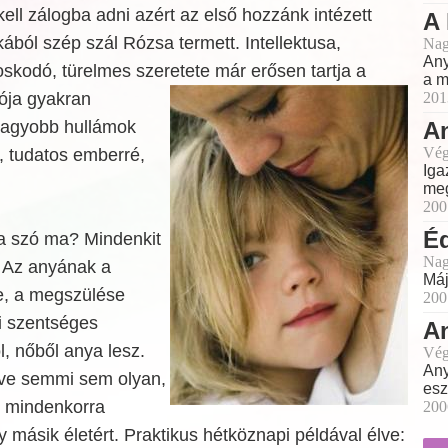
kell zálogba adni azért az első hozzánk intézett
A 
kából szép szál Rózsa termett. Intellektusa,
Nag
Any
oskodó, türelmes szeretete már erősen tartja a
a m
ója gyakran
201
nagyobb hullámok
An
Vég
, tudatos emberré,
Iga
meg
200
É
 a szó ma? Mindenkit
Nag
. Az anyának a
Máj
e, a megszülése
200
i szentséges
A
l, nőből anya lesz.
Vég
Any
zdve semmi sem olyan,
esz
s mindenkorra
200
y másik életért. Praktikus hétköznapi példával élve: