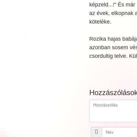
képzeld...!" És már
az évek, elkopnak a
köteléke.
Rozika hajas babája 
azonban sosem vész 
csordultig telve. Kü
Hozzászóláso