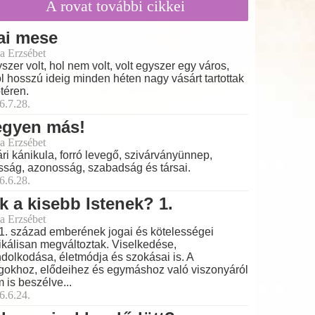
A rovat további cikkei
ai mese
a Erzsébet
szer volt, hol nem volt, volt egyszer egy város,
l hosszú ideig minden héten nagy vásárt tartottak
őtéren.
6.7.28.
egyen más!
a Erzsébet
ri kánikula, forró levegő, szivárványünnep,
ság, azonosság, szabadság és társai.
6.6.28.
k a kisebb Istenek? 1.
a Erzsébet
1. század emberének jogai és kötelességei
ikálisan megváltoztak. Viselkedése,
dolkodása, életmódja és szokásai is. A
gokhoz, elődeihez és egymáshoz való viszonyáról
 is beszélve...
6.6.24.