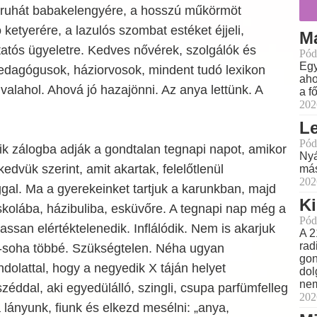
di ruhát babakelengyére, a hosszú műkörmöt
ó ketyerére, a lazulós szombat estéket éjjeli,
M
atós ügyeletre. Kedves nővérek, szolgálók és
Pód
Egy
pedagógusok, háziorvosok, mindent tudó lexikon
aho
 valahol. Ahová jó hazajönni. Az anya lettünk. A
a f
202
L
Pód
ik zálogba adják a gondtalan tegnapi napot, amikor
Nyá
edvük szerint, amit akartak, felelőtlenül
más
202
ággal. Ma a gyerekeinket tartjuk a karunkban, majd
Ki
skolába, házibuliba, esküvőre. A tegnapi nap még a
Pód
ssan elértéktelenedik. Inflálódik. Nem is akarjuk
A 2
rad
ha-soha többé. Szükségtelen. Néha ugyan
gon
olattal, hogy a negyedik X táján helyet
dol
nem
éddal, aki egyedülálló, szingli, csupa parfümfelleg
202
 lányunk, fiunk és elkezd mesélni: „anya,