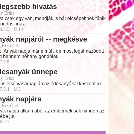
legszebb hivatás
y Erika
a csak egy van, mondják, s bár elcsépeltnek tűnik
ondás, igaz.
3.5.5.
14
yák napjáról -- megkésve
 Erzsébet
z, Anyák napja már elmúlt, de most fogalmazódott
 bennem néhány gondolat.
7.5.8.
desanyák ünnepe
y Erika
us első vasárnapján az édesanyákat köszöntjük.
7.5.4.
3
nyák napjára
 Erzsébet
ák napja alkalmából az embernek sok minden az
ébe jut.
6.5.5.