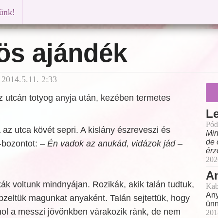
künk!
ös ajándék
2014.5.11. 2:33
z utcán totyog anyja után, kezében termetes
L
Pód
az utca kövét sepri. A kislány észreveszi és
Min
de 
-bozontot: –
Én vadok az anukád, vidázok jád
–
érz
202
A
kák voltunk mindnyájan. Rozikák, akik talán tudtuk,
Kab
Any
épzeltük magunkat anyaként. Talán sejtettük, hogy
ünn
hol a messzi jövőnkben várakozik ránk, de nem
201