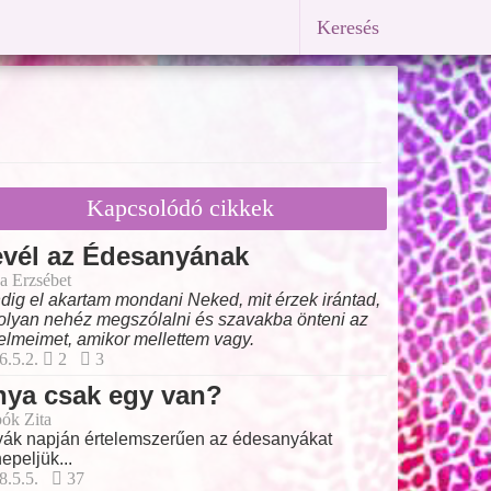
Keresés
Kapcsolódó cikkek
evél az Édesanyának
a Erzsébet
dig el akartam mondani Neked, mit érzek irántad,
olyan nehéz megszólalni és szavakba önteni az
elmeimet, amikor mellettem vagy.
6.5.2.
2
3
nya csak egy van?
ók Zita
ák napján értelemszerűen az édesanyákat
epeljük...
8.5.5.
37