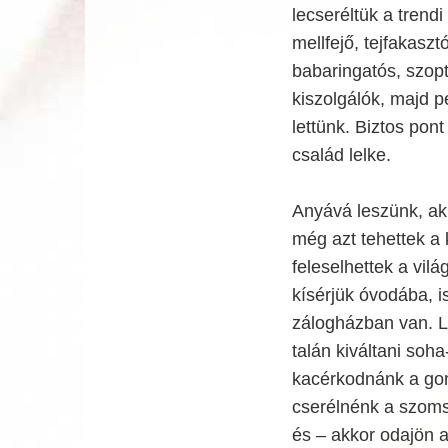
lecseréltük a tren
mellfejő, tejfakaszt
babaringatós, szopt
kiszolgálók, majd 
lettünk. Biztos pont
család lelke.
Anyává leszünk, ak
még azt tehettek a k
feleselhettek a vil
kísérjük óvodába, i
zálogházban van. La
talán kiváltani so
kacérkodnánk a gond
cserélnénk a szomsz
és – akkor odajön a