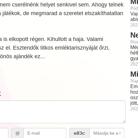
Mi
 nem cserélnénk helyet senkivel sem. Ahogy telnek
Pód
 játékok, de megmarad a szeretet elszakíthatatlan
Vaj
abs
202
Ne
is elkopott régen. Kihullott a haja. Valami
Hus
Még
el. Esztendők titkos emléktarisznyáját őrzi,
hét
lönös ajándék ez...
gya
202
M
Nag
Eml
k
hoz
osz
jöt
202
@