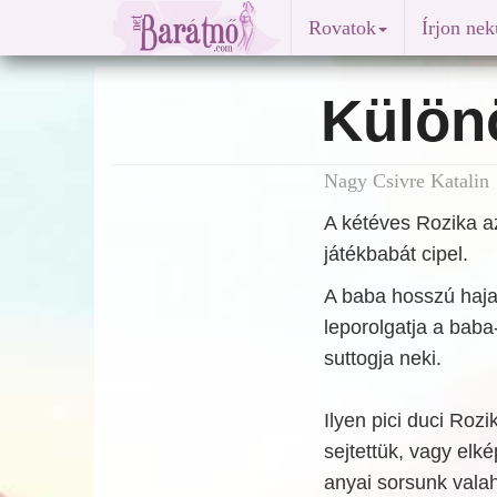
Rovatok
Írjon ne
Külön
Nagy Csivre Katalin 
A kétéves Rozika a
játékbabát cipel.
A baba hosszú haja 
leporolgatja a baba
suttogja neki.
Ilyen pici duci Rozi
sejtettük, vagy elk
anyai sorsunk vala