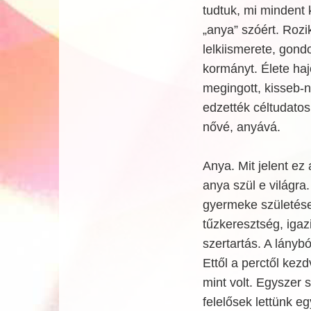
tudtuk, mi mindent 
„anya” szóért. Rozi
lelkiismerete, gond
kormányt. Élete haj
megingott, kisseb-
edzették céltudatos
nővé, anyává.
Anya. Mit jelent ez
anya szül e világra
gyermeke születés
tűzkeresztség, igaz
szertartás. A lánybó
Ettől a perctől ke
mint volt. Egyszer 
felelősek lettünk eg