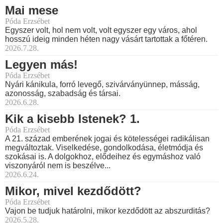
Mai mese
Póda Erzsébet
Egyszer volt, hol nem volt, volt egyszer egy város, ahol
hosszú ideig minden héten nagy vásárt tartottak a főtéren.
2026.7.28.
Legyen más!
Póda Erzsébet
Nyári kánikula, forró levegő, szivárványünnep, másság,
azonosság, szabadság és társai.
2026.6.28.
Kik a kisebb Istenek? 1.
Póda Erzsébet
A 21. század emberének jogai és kötelességei radikálisan
megváltoztak. Viselkedése, gondolkodása, életmódja és
szokásai is. A dolgokhoz, elődeihez és egymáshoz való
viszonyáról nem is beszélve...
2026.6.24.
Mikor, mivel kezdődött?
Póda Erzsébet
Vajon be tudjuk határolni, mikor kezdődött az abszurditás?
2026.5.28.