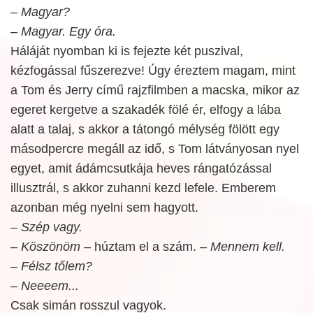
– Magyar?
– Magyar. Egy óra.
Háláját nyomban ki is fejezte két puszival,
kézfogással fűszerezve! Úgy éreztem magam, mint
a Tom és Jerry című rajzfilmben a macska, mikor az
egeret kergetve a szakadék fölé ér, elfogy a lába
alatt a talaj, s akkor a tátongó mélység fölött egy
másodpercre megáll az idő, s Tom látványosan nyel
egyet, amit ádámcsutkája heves rángatózással
illusztrál, s akkor zuhanni kezd lefele. Emberem
azonban még nyelni sem hagyott.
– Szép vagy.
– Köszönöm
– húztam el a szám.
– Mennem kell.
– Félsz tőlem?
– Neeeem...
Csak simán rosszul vagyok.