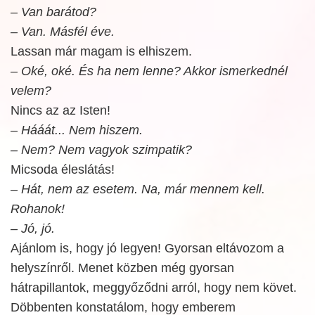
– Van barátod?
– Van. Másfél éve.
Lassan már magam is elhiszem.
– Oké, oké. És ha nem lenne? Akkor ismerkednél
velem?
Nincs az az Isten!
– Hááát... Nem hiszem.
– Nem? Nem vagyok szimpatik?
Micsoda éleslátás!
– Hát, nem az esetem. Na, már mennem kell.
Rohanok!
– Jó, jó.
Ajánlom is, hogy jó legyen! Gyorsan eltávozom a
helyszínről. Menet közben még gyorsan
hátrapillantok, meggyőződni arról, hogy nem követ.
Döbbenten konstatálom, hogy emberem