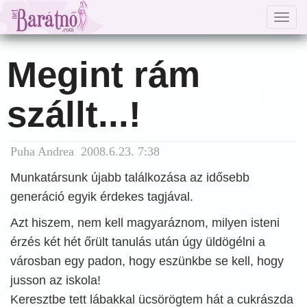
Togg
navig
Megint rám
szállt...!
Puha Andrea 2008.6.23. 7:38
Munkatársunk újabb találkozása az idősebb
generáció egyik érdekes tagjával.
Azt hiszem, nem kell magyaráznom, milyen isteni
érzés két hét őrült tanulás után úgy üldögélni a
városban egy padon, hogy eszünkbe se kell, hogy
jusson az iskola!
Keresztbe tett lábakkal ücsörögtem hát a cukrászda