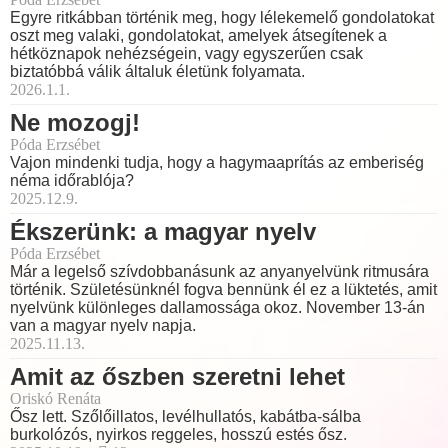
Egyre ritkábban történik meg, hogy lélekemelő gondolatokat
oszt meg valaki, gondolatokat, amelyek átsegítenek a
hétköznapok nehézségein, vagy egyszerűen csak
biztatóbbá válik általuk életünk folyamata.
2026.1.1.
Ne mozogj!
Póda Erzsébet
Vajon mindenki tudja, hogy a hagymaaprítás az emberiség
néma időrablója?
2025.12.9.
Ékszerünk: a magyar nyelv
Póda Erzsébet
Már a legelső szívdobbanásunk az anyanyelvünk ritmusára
történik. Születésünknél fogva bennünk él ez a lüktetés, amit
nyelvünk különleges dallamossága okoz. November 13-án
van a magyar nyelv napja.
2025.11.13.
Amit az őszben szeretni lehet
Oriskó Renáta
Ősz lett. Szőlőillatos, levélhullatós, kabátba-sálba
burkolózós, nyirkos reggeles, hosszú estés ősz.