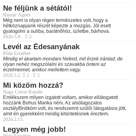
Ne féljünk a sétától!
Huszár Ágnes
Még nem is olyan régen természetes volt, hogy a
hétköznapjaink részét képezte a mozgás. Jól esett
gyalogolni a suliba, barátnőhöz, üzletbe, bárhova.
2026.5.9.
2
Levél az Édesanyának
Póda Erzsébet
Mindig el akartam mondani Neked, mit érzek irántad, de
olyan nehéz megszólalni és szavakba önteni az
érzelmeimet, amikor mellettem vagy.
2026.5.2.
2
3
Mi közöm hozzá?
Nagy Csivre Katalin
Emlékszem milyen izgatott voltam, amikor ellátogatott
hozzánk Bohus Marika néni. Az alsótagozatos
osztályfőnököm volt, és rendszerint szülői látogatásra jött,
amit én gyerekként mindig kitüntetésnek éreztem.
2026.2.15.
Legyen még jobb!
Póda Erzsébet