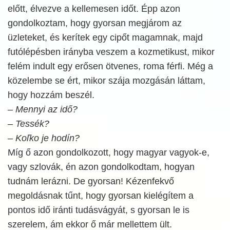
előtt, élvezve a kellemesen időt. Épp azon
gondolkoztam, hogy gyorsan megjárom az
üzleteket, és kerítek egy cipőt magamnak, majd
futólépésben irányba veszem a kozmetikust, mikor
felém indult egy erősen ötvenes, roma férfi. Még a
közelembe se ért, mikor szája mozgásán láttam,
hogy hozzám beszél.
– Mennyi az idő?
– Tessék?
– Koľko je hodín?
Míg ő azon gondolkozott, hogy magyar vagyok-e,
vagy szlovák, én azon gondolkodtam, hogyan
tudnám lerázni. De gyorsan! Kézenfekvő
megoldásnak tűnt, hogy gyorsan kielégítem a
pontos idő iránti tudásvágyát, s gyorsan le is
szerelem, ám ekkor ő már mellettem ült.