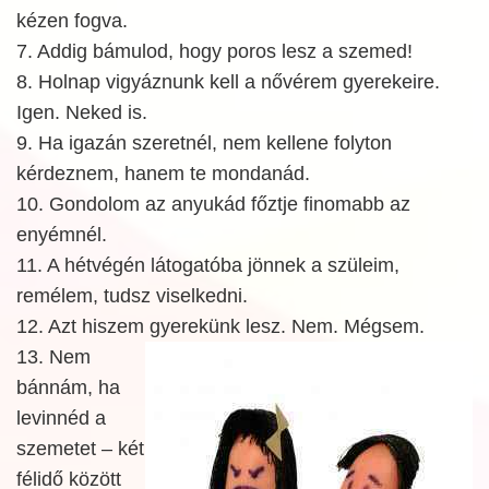
kézen fogva.
7. Addig bámulod, hogy poros lesz a szemed!
8. Holnap vigyáznunk kell a nővérem gyerekeire.
Igen. Neked is.
9. Ha igazán szeretnél, nem kellene folyton
kérdeznem, hanem te mondanád.
10. Gondolom az anyukád főztje finomabb az
enyémnél.
11. A hétvégén látogatóba jönnek a szüleim,
remélem, tudsz viselkedni.
12. Azt hiszem gyerekünk lesz. Nem. Mégsem.
13. Nem
bánnám, ha
levinnéd a
szemetet – két
félidő között