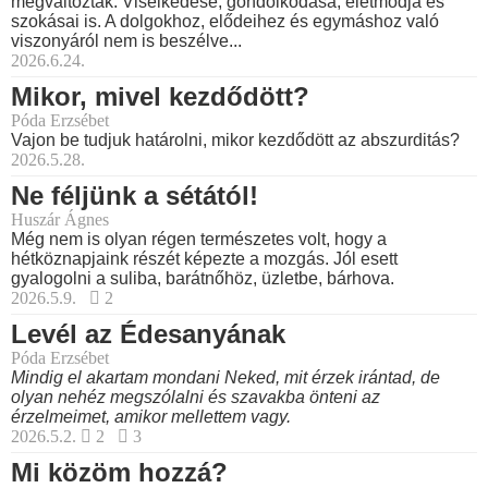
megváltoztak. Viselkedése, gondolkodása, életmódja és
szokásai is. A dolgokhoz, elődeihez és egymáshoz való
viszonyáról nem is beszélve...
2026.6.24.
Mikor, mivel kezdődött?
Póda Erzsébet
Vajon be tudjuk határolni, mikor kezdődött az abszurditás?
2026.5.28.
Ne féljünk a sétától!
Huszár Ágnes
Még nem is olyan régen természetes volt, hogy a
hétköznapjaink részét képezte a mozgás. Jól esett
gyalogolni a suliba, barátnőhöz, üzletbe, bárhova.
2026.5.9.
2
Levél az Édesanyának
Póda Erzsébet
Mindig el akartam mondani Neked, mit érzek irántad, de
olyan nehéz megszólalni és szavakba önteni az
érzelmeimet, amikor mellettem vagy.
2026.5.2.
2
3
Mi közöm hozzá?