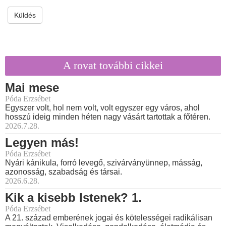
Küldés
A rovat további cikkei
Mai mese
Póda Erzsébet
Egyszer volt, hol nem volt, volt egyszer egy város, ahol
hosszú ideig minden héten nagy vásárt tartottak a főtéren.
2026.7.28.
Legyen más!
Póda Erzsébet
Nyári kánikula, forró levegő, szivárványünnep, másság,
azonosság, szabadság és társai.
2026.6.28.
Kik a kisebb Istenek? 1.
Póda Erzsébet
A 21. század emberének jogai és kötelességei radikálisan