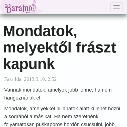
Togg
navig
Mondatok,
melyektől frászt
kapunk
Faar Ida 2013.9.10. 2:52
Vannak mondatok, amelyek jobb lenne, ha nem
hangoznának el.
Mondatok, amelyekkel pillanatok alatt ki lehet hozni
a sodrából a másikat. Ha nem szeretnénk
folyamatosan puskaporos hordón csücsülni, jobb,