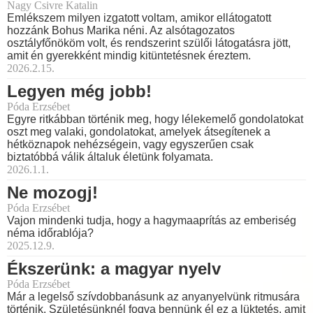
Nagy Csivre Katalin
Emlékszem milyen izgatott voltam, amikor ellátogatott
hozzánk Bohus Marika néni. Az alsótagozatos
osztályfőnököm volt, és rendszerint szülői látogatásra jött,
amit én gyerekként mindig kitüntetésnek éreztem.
2026.2.15.
Legyen még jobb!
Póda Erzsébet
Egyre ritkábban történik meg, hogy lélekemelő gondolatokat
oszt meg valaki, gondolatokat, amelyek átsegítenek a
hétköznapok nehézségein, vagy egyszerűen csak
biztatóbbá válik általuk életünk folyamata.
2026.1.1.
Ne mozogj!
Póda Erzsébet
Vajon mindenki tudja, hogy a hagymaaprítás az emberiség
néma időrablója?
2025.12.9.
Ékszerünk: a magyar nyelv
Póda Erzsébet
Már a legelső szívdobbanásunk az anyanyelvünk ritmusára
történik. Születésünknél fogva bennünk él ez a lüktetés, amit