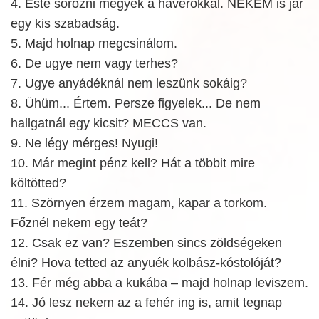
4. Este sörözni megyek a haverokkal. NEKEM is jár
egy kis szabadság.
5. Majd holnap megcsinálom.
6. De ugye nem vagy terhes?
7. Ugye anyádéknál nem leszünk sokáig?
8. Ühüm... Értem. Persze figyelek... De nem
hallgatnál egy kicsit? MECCS van.
9. Ne légy mérges! Nyugi!
10. Már megint pénz kell? Hát a többit mire
költötted?
11. Szörnyen érzem magam, kapar a torkom.
Főznél nekem egy teát?
12. Csak ez van? Eszemben sincs zöldségeken
élni? Hova tetted az anyuék kolbász-kóstolóját?
13. Fér még abba a kukába – majd holnap leviszem.
14. Jó lesz nekem az a fehér ing is, amit tegnap