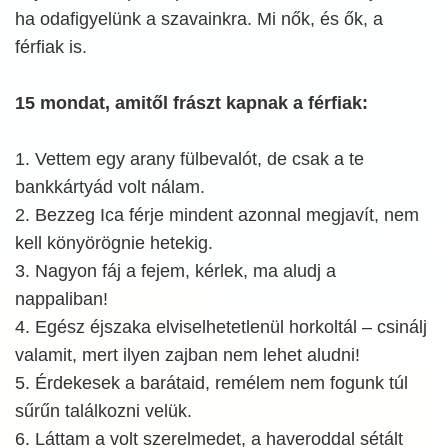
ha odafigyelünk a szavainkra. Mi nők, és ők, a
férfiak is.
15 mondat, amitől frászt kapnak a férfiak:
1. Vettem egy arany fülbevalót, de csak a te
bankkártyád volt nálam.
2. Bezzeg Ica férje mindent azonnal megjavít, nem
kell könyörögnie hetekig.
3. Nagyon fáj a fejem, kérlek, ma aludj a
nappaliban!
4. Egész éjszaka elviselhetetlenül horkoltál – csinálj
valamit, mert ilyen zajban nem lehet aludni!
5. Érdekesek a barátaid, remélem nem fogunk túl
sűrűn találkozni velük.
6. Láttam a volt szerelmedet, a haveroddal sétált