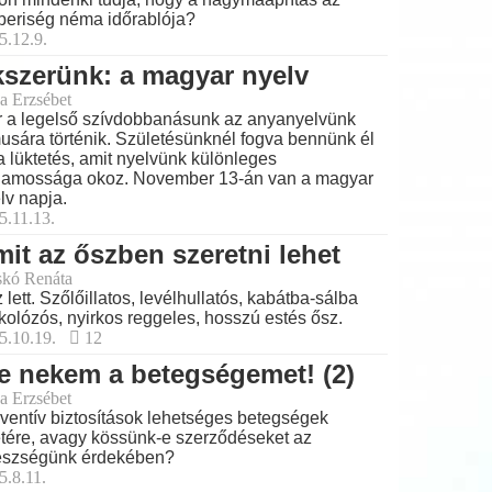
eriség néma időrablója?
5.12.9.
szerünk: a magyar nyelv
a Erzsébet
 a legelső szívdobbanásunk az anyanyelvünk
musára történik. Születésünknél fogva bennünk él
a lüktetés, amit nyelvünk különleges
lamossága okoz. November 13-án van a magyar
lv napja.
5.11.13.
it az őszben szeretni lehet
skó Renáta
 lett. Szőlőillatos, levélhullatós, kabátba-sálba
kolózós, nyirkos reggeles, hosszú estés ősz.
5.10.19.
12
e nekem a betegségemet! (2)
a Erzsébet
ventív biztosítások lehetséges betegségek
tére, avagy kössünk-e szerződéseket az
észségünk érdekében?
5.8.11.