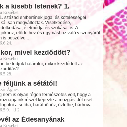
k a kisebb Istenek? 1.
a Erzsébet
1. század emberének jogai és kötelességei
ikálisan megváltoztak. Viselkedése,
dolkodása, életmódja és szokásai is. A
gokhoz, elődeihez és egymáshoz való viszonyáról
 is beszélve...
6.6.24.
kor, mivel kezdődött?
a Erzsébet
on be tudjuk határolni, mikor kezdődött az
zurditás?
6.5.28.
 féljünk a sétától!
zár Ágnes
 nem is olyan régen természetes volt, hogy a
köznapjaink részét képezte a mozgás. Jól esett
logolni a suliba, barátnőhöz, üzletbe, bárhova.
6.5.9.
2
evél az Édesanyának
a Erzsébet