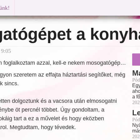
künk!
atógépet a konyh
 9:05
n foglalkoztam azzal, kell-e nekem mosogatógép…
M
on szeretem az effajta háztartási segítőket, még
Pód
k sincs.
Egy
aho
a f
ten dolgoztunk és a vacsora után elmosogatni
202
énybe öt percnél többet. Úgy gondoltam, a
L
áig tart a ez a művelet és hogy eközben
Pód
Nyá
arol. Megtudtam, hogy tévedek.
más
202