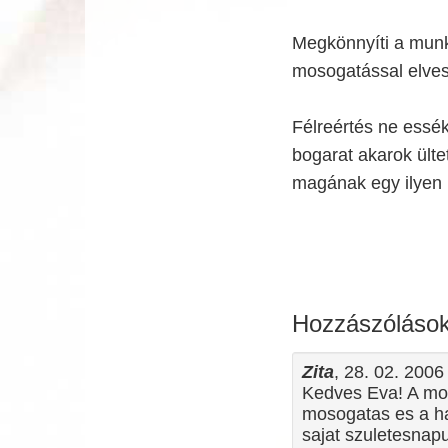
Megkönnyíti a munká
mosogatással elves
Félreértés ne essék
bogarat akarok ülte
magának egy ilyen i
Hozzászóláso
Zita
, 28. 02. 200
Kedves Eva! A mo
mosogatas es a h
sajat szuletesnapu