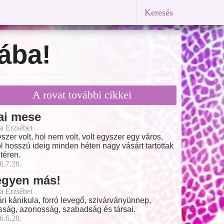
Keresés
ába!
A rovat további cikkei
ai mese
a Erzsébet
szer volt, hol nem volt, volt egyszer egy város,
l hosszú ideig minden héten nagy vásárt tartottak
őtéren.
6.7.28.
egyen más!
a Erzsébet
ri kánikula, forró levegő, szivárványünnep,
ság, azonosság, szabadság és társai.
6.6.28.