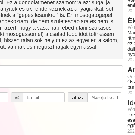
tol. Ez a gondolatmenet szamomra azt sugallja,
emb
iranyitok es ok rendelkeznek az anyagiakkal, sot
202
etnek a “gepesitesunkrol” is. En mosogatogepet
Ék
ndekoztam, de nem szuletesnapjara es nem is
m azert, hogy a vasarnapi ebed utani szokasos
Pód
Már
y ki mosogasson el) a csalad tobb idot tolthessen
rit
l, hiszen talan sok helyutt ez az egyetlen alkalom,
ez 
utt vannak es megoszthatjak egymassal
dal
nye
202
Am
Ori
Ősz
bur
202
@
Id
Pód
Pre
ese
eg
202