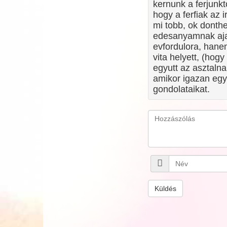
kernunk a ferjunk
hogy a ferfiak az 
mi tobb, ok donth
edesanyamnak aja
evfordulora, hane
vita helyett, (hog
egyutt az asztalna
amikor igazan egy
gondolataikat.
Küldés