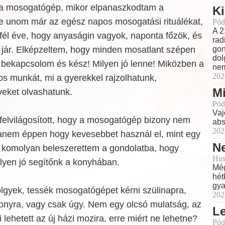
 a mosogatógép, mikor elpanaszkodtam a
Ki
e unom már az egész napos mosogatási rituálékat,
Pód
A 2
él éve, hogy anyaságin vagyok, naponta főzök, és
rad
 jár. Elképzeltem, hogy minden mosatlant szépen
gon
dol
 bekapcsolom és kész! Milyen jó lenne! Miközben a
nem
202
os munkát, mi a gyerekkel rajzolhatunk,
Mi
eket olvashatunk.
Pód
Vaj
felvilágosított, hogy a mosogatógép bizony nem
abs
202
 hanem éppen hogy kevesebbet használ el, mint egy
Ne
 komolyan beleszerettem a gondolatba, hogy
Hus
ilyen jó segítőnk a konyhában.
Még
hét
gya
gyek, tessék mosogatógépet kérni szülinapra,
202
sonyra, vagy csak úgy. Nem egy olcsó mulatság, az
L
 lehetett az új házi mozira, erre miért ne lehetne?
Pód