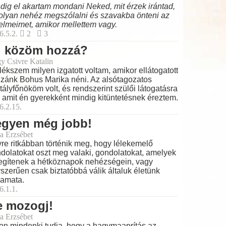
dig el akartam mondani Neked, mit érzek irántad,
olyan nehéz megszólalni és szavakba önteni az
elmeimet, amikor mellettem vagy.
6.5.2.
2
3
i közöm hozzá?
y Csivre Katalin
ékszem milyen izgatott voltam, amikor ellátogatott
zánk Bohus Marika néni. Az alsótagozatos
tályfőnököm volt, és rendszerint szülői látogatásra
t, amit én gyerekként mindig kitüntetésnek éreztem.
6.2.15.
egyen még jobb!
a Erzsébet
re ritkábban történik meg, hogy lélekemelő
dolatokat oszt meg valaki, gondolatokat, amelyek
egítenek a hétköznapok nehézségein, vagy
szerűen csak biztatóbbá válik általuk életünk
yamata.
6.1.1.
e mozogj!
a Erzsébet
on mindenki tudja, hogy a hagymaaprítás az