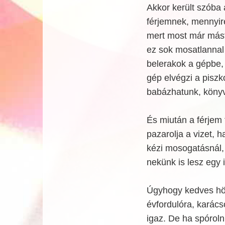
Akkor került szóba
férjemnek, mennyir
mert most már másf
ez sok mosatlannal
belerakok a gépbe,
gép elvégzi a piszk
babázhatunk, könyv
És miután a férjem 
pazarolja a vizet,
kézi mosogatásnál,
nekünk is lesz egy 
Úgyhogy kedves höl
évfordulóra, karác
igaz. De ha spórolni