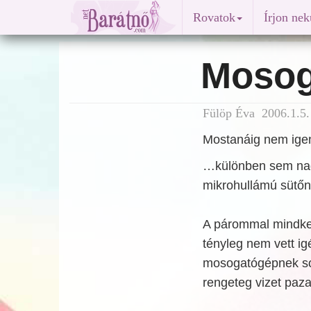
Rovatok
Írjon ne
Mosog
Fülöp Éva 2006.1.5.
Mostanáig nem ige
…különben sem nagy
mikrohullámú sütőn
A párommal mindket
tényleg nem vett ig
mosogatógépnek sok
rengeteg vizet paz