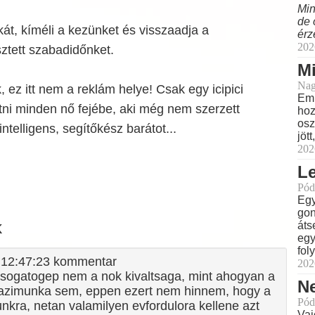
Min
de 
t, kíméli a kezünket és visszaadja a
érz
202
ztett szabadidőnket.
M
Nag
, ez itt nem a reklám helye! Csak egy icipici
Eml
tni minden nő fejébe, aki még nem szerzett
hoz
osz
ntelligens, segítőkész barátot...
jöt
202
L
Pód
Egy
gon
k
áts
egy
fol
6 12:47:23 kommentar
202
sogatogep nem a nok kivaltsaga, mint ahogyan a
N
azimunka sem, eppen ezert nem hinnem, hogy a
Pód
nkra, netan valamilyen evfordulora kellene azt
Vaj