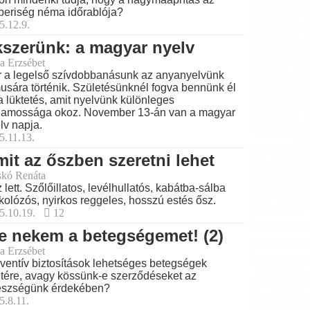
eriség néma időrablója?
5.12.9.
szerünk: a magyar nyelv
a Erzsébet
 a legelső szívdobbanásunk az anyanyelvünk
musára történik. Születésünknél fogva bennünk él
a lüktetés, amit nyelvünk különleges
lamossága okoz. November 13-án van a magyar
lv napja.
5.11.13.
it az őszben szeretni lehet
skó Renáta
 lett. Szőlőillatos, levélhullatós, kabátba-sálba
kolózós, nyirkos reggeles, hosszú estés ősz.
5.10.19.
12
e nekem a betegségemet! (2)
a Erzsébet
ventív biztosítások lehetséges betegségek
tére, avagy kössünk-e szerződéseket az
észségünk érdekében?
5.8.11.