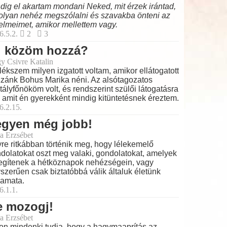
dig el akartam mondani Neked, mit érzek irántad,
olyan nehéz megszólalni és szavakba önteni az
elmeimet, amikor mellettem vagy.
6.5.2.
2
3
i közöm hozzá?
y Csivre Katalin
ékszem milyen izgatott voltam, amikor ellátogatott
zánk Bohus Marika néni. Az alsótagozatos
tályfőnököm volt, és rendszerint szülői látogatásra
t, amit én gyerekként mindig kitüntetésnek éreztem.
6.2.15.
egyen még jobb!
a Erzsébet
re ritkábban történik meg, hogy lélekemelő
dolatokat oszt meg valaki, gondolatokat, amelyek
egítenek a hétköznapok nehézségein, vagy
szerűen csak biztatóbbá válik általuk életünk
yamata.
6.1.1.
e mozogj!
a Erzsébet
on mindenki tudja, hogy a hagymaaprítás az