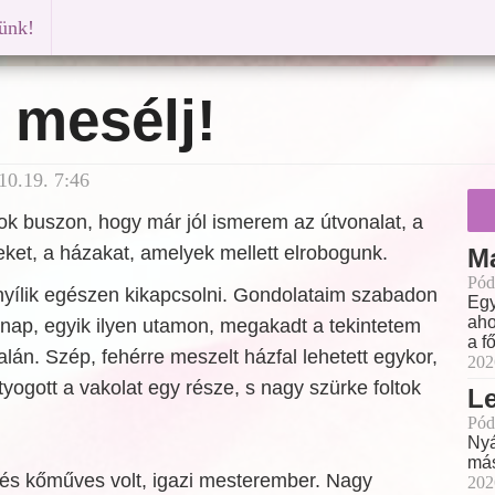
künk!
 mesélj!
10.19. 7:46
ok buszon, hogy már jól ismerem az útvonalat, a
eket, a házakat, amelyek mellett elrobogunk.
M
Pód
nyílik egészen kikapcsolni. Gondolataim szabadon
Egy
aho
inap, egyik ilyen utamon, megakadt a tekintetem
a f
alán. Szép, fehérre meszelt házfal lehetett egykor,
202
ogott a vakolat egy része, s nagy szürke foltok
L
.
Pód
Nyá
más
s kőműves volt, igazi mesterember. Nagy
202