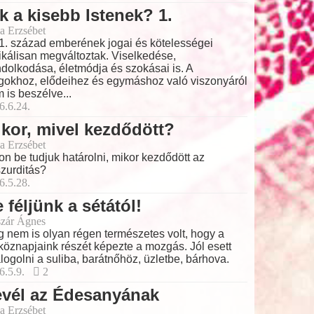
k a kisebb Istenek? 1.
a Erzsébet
1. század emberének jogai és kötelességei
ikálisan megváltoztak. Viselkedése,
dolkodása, életmódja és szokásai is. A
gokhoz, elődeihez és egymáshoz való viszonyáról
 is beszélve...
6.6.24.
kor, mivel kezdődött?
a Erzsébet
on be tudjuk határolni, mikor kezdődött az
zurditás?
6.5.28.
 féljünk a sétától!
zár Ágnes
 nem is olyan régen természetes volt, hogy a
köznapjaink részét képezte a mozgás. Jól esett
logolni a suliba, barátnőhöz, üzletbe, bárhova.
6.5.9.
2
evél az Édesanyának
a Erzsébet