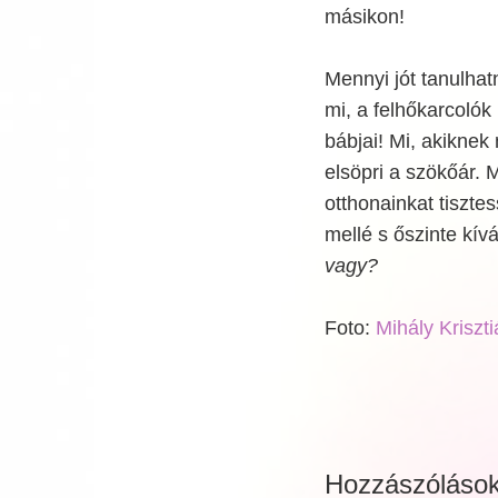
másikon!
Mennyi jót tanulha
mi, a felhőkarcolók
bábjai! Mi, akiknek
elsöpri a szökőár. 
otthonainkat tiszte
mellé s őszinte kí
vagy?
Foto:
Mihály Kriszti
Hozzászóláso