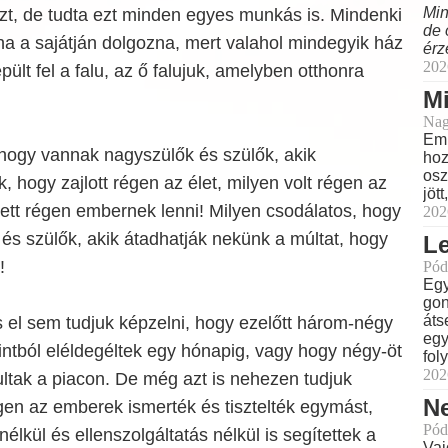
Min
zt, de tudta ezt minden egyes munkás is. Mindenki
de 
ha a sajátján dolgozna, mert valahol mindegyik ház
érz
202
épült fel a falu, az ő falujuk, amelyben otthonra
M
Nag
Eml
 hogy vannak nagyszülők és szülők, akik
hoz
osz
, hogy zajlott régen az élet, milyen volt régen az
jöt
tett régen embernek lenni! Milyen csodálatos, hogy
202
és szülők, akik átadhatják nekünk a múltat, hogy
L
!
Pód
Egy
gon
áts
 el sem tudjuk képzelni, hogy ezelőtt három-négy
egy
intból eléldegéltek egy hónapig, vagy hogy négy-öt
fol
202
ultak a piacon. De még azt is nehezen tudjuk
N
gen az emberek ismerték és tisztelték egymást,
Pód
nélkül és ellenszolgáltatás nélkül is segítettek a
Vaj