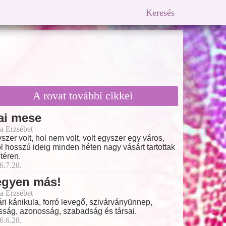
Keresés
A rovat további cikkei
ai mese
a Erzsébet
szer volt, hol nem volt, volt egyszer egy város,
l hosszú ideig minden héten nagy vásárt tartottak
őtéren.
6.7.28.
egyen más!
a Erzsébet
ri kánikula, forró levegő, szivárványünnep,
ság, azonosság, szabadság és társai.
6.6.28.