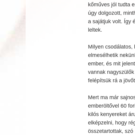
kőműves jól tudta e
úgy dolgozott, mint
a sajátjuk volt. Így 
leltek.
Milyen csodálatos,
elmesélhetik nekünk
ember, és mit jelen
vannak nagyszülők 
felépítsük rá a jövőt
Mert ma már sajnos
emberöltővel 60 for
kilós kenyereket ár
elképzelni, hogy ré
összetartottak, szó 