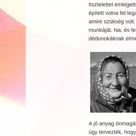
tisztelettel emleget
épített volna fel l
amire szükség volt
munkáját. Na, és f
dédunokáknak elmes
A jó anyag önmagáb
úgy tervezték, hogy 