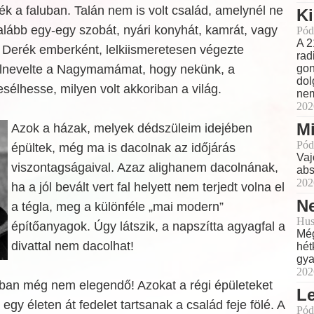
ték a faluban. Talán nem is volt család, amelynél ne
Ki
egalább egy-egy szobát, nyári konyhát, kamrát, vagy
Pód
A 2
. Derék emberként, lelkiismeretesen végezte
rad
elnevelte a Nagymamámat, hogy nekünk, a
gon
dol
élhesse, milyen volt akkoriban a világ.
nem
202
Mi
Azok a házak, melyek dédszüleim idejében
Pód
épültek, még ma is dacolnak az időjárás
Vaj
viszontagságaival. Azaz alighanem dacolnának,
abs
202
ha a jól bevált vert fal helyett nem terjedt volna el
Ne
a tégla, meg a különféle „mai modern”
Hus
építőanyagok. Úgy látszik, a napszítta agyagfal a
Még
divattal nem dacolhat!
hét
gya
202
an még nem elegendő! Azokat a régi épületeket
L
egy életen át fedelet tartsanak a család feje fölé. A
Pód