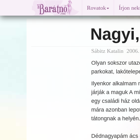
Rovatok
Írjon ne
Nagyi,
Sábitz Katalin 2006.
Olyan sokszor utaz
parkokat, lakótelep
Ilyenkor alkalmam 
járják a maguk A m
egy családi ház old
mára azonban lepoty
tátongnak a helyén
Dédnagyapám ács é