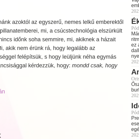
emb
202
Ék
tnánk azoktól az egyszerű, nemes lelkű emberektől
Pód
 pillanatemberei, mi, a csúcstechnológia elszürkült
Már
 nincs időnk soha semmire, mi, akiknek a házait
rit
ez 
Mi, akik nem érünk rá, hogy legalább az
dal
nye
sséggel felépítsük, s hogy leüljünk néha egymás
202
váncsisággal kérdezzük, hogy:
mondd csak, hogy
Am
Ori
Ősz
bur
án
202
Id
Pód
Pre
ese
eg
k
202