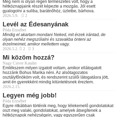
Még nem is olyan régen természetes volt, hogy a
hétköznapjaink részét képezte a mozgás. Jól esett
gyalogolni a suliba, barátnőhöz, üzletbe, bárhova.
2026.5.9.
2
Levél az Édesanyának
Póda Erzsébet
Mindig el akartam mondani Neked, mit érzek irántad, de
olyan nehéz megszólalni és szavakba önteni az
érzelmeimet, amikor mellettem vagy.
2026.5.2.
2
3
Mi közöm hozzá?
Nagy Csivre Katalin
Emlékszem milyen izgatott voltam, amikor ellátogatott
hozzánk Bohus Marika néni. Az alsótagozatos
osztályfőnököm volt, és rendszerint szülői látogatásra jött,
amit én gyerekként mindig kitüntetésnek éreztem.
2026.2.15.
Legyen még jobb!
Póda Erzsébet
Egyre ritkábban történik meg, hogy lélekemelő gondolatokat
oszt meg valaki, gondolatokat, amelyek átsegítenek a
hétköznapok nehézségein, vagy egyszerűen csak