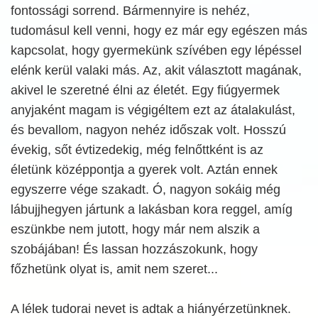
fontossági sorrend. Bármennyire is nehéz,
tudomásul kell venni, hogy ez már egy egészen más
kapcsolat, hogy gyermekünk szívében egy lépéssel
elénk kerül valaki más. Az, akit választott magának,
akivel le szeretné élni az életét. Egy fiúgyermek
anyjaként magam is végigéltem ezt az átalakulást,
és bevallom, nagyon nehéz időszak volt. Hosszú
évekig, sőt évtizedekig, még felnőttként is az
életünk középpontja a gyerek volt. Aztán ennek
egyszerre vége szakadt. Ó, nagyon sokáig még
lábujjhegyen jártunk a lakásban kora reggel, amíg
eszünkbe nem jutott, hogy már nem alszik a
szobájában! És lassan hozzászokunk, hogy
főzhetünk olyat is, amit nem szeret...
A lélek tudorai nevet is adtak a hiányérzetünknek.