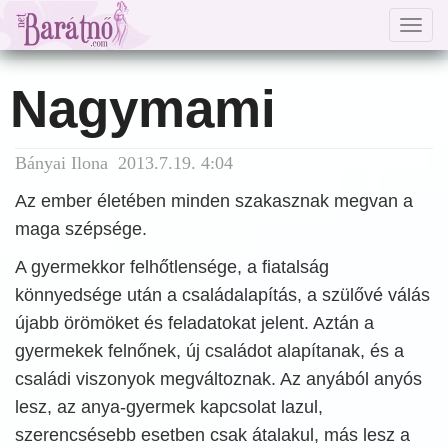
Togg
navig
Nagymami
Bányai Ilona 2013.7.19. 4:04
Az ember életében minden szakasznak megvan a
maga szépsége.
A gyermekkor felhőtlensége, a fiatalság
könnyedsége után a családalapítás, a szülővé válás
újabb örömöket és feladatokat jelent. Aztán a
gyermekek felnőnek, új családot alapítanak, és a
családi viszonyok megváltoznak. Az anyából anyós
lesz, az anya-gyermek kapcsolat lazul,
szerencsésebb esetben csak átalakul, más lesz a