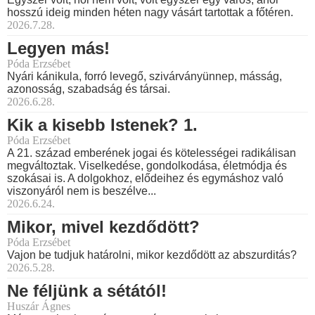
hosszú ideig minden héten nagy vásárt tartottak a főtéren.
2026.7.28.
Legyen más!
Póda Erzsébet
Nyári kánikula, forró levegő, szivárványünnep, másság,
azonosság, szabadság és társai.
2026.6.28.
Kik a kisebb Istenek? 1.
Póda Erzsébet
A 21. század emberének jogai és kötelességei radikálisan
megváltoztak. Viselkedése, gondolkodása, életmódja és
szokásai is. A dolgokhoz, elődeihez és egymáshoz való
viszonyáról nem is beszélve...
2026.6.24.
Mikor, mivel kezdődött?
Póda Erzsébet
Vajon be tudjuk határolni, mikor kezdődött az abszurditás?
2026.5.28.
Ne féljünk a sétától!
Huszár Ágnes