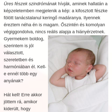
Üres fészek szindrómának
hívják, aminek hallatán a
képzeletemben megjelenik a kép: a kifosztott fészke
fölött tanácstalanul keringő madáranya. Ilyennek
éreztem néha én is magam. Őszintén és komolyan
végiggondolva, nincs reális alapja a
hiányérzetnek.
Gyermekem boldog,
szerintem is jól
választott,
szeretetben és
harmóniában él. Kell-
e ennél több egy
anyának?
Hát kell! Erre akkor
jöttem rá, amikor
kiderült, hogy