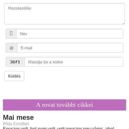
@
Küldés
A rovat további cikkei
Mai mese
Póda Erzsébet
Egyszer volt, hol nem volt, volt egyszer egy város, ahol