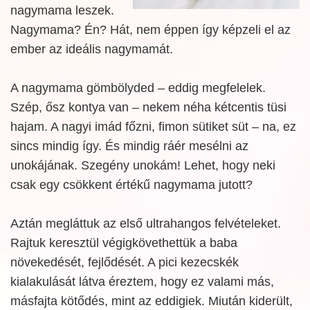
nagymama leszek.
Nagymama? Én? Hát, nem éppen így képzeli el az
ember az ideális nagymamát.
A nagymama gömbölyded – eddig megfelelek.
Szép, ősz kontya van – nekem néha kétcentis tüsi
hajam. A nagyi imád főzni, fimon sütiket süt – na, ez
sincs mindig így. És mindig ráér mesélni az
unokájának. Szegény unokám! Lehet, hogy neki
csak egy csökkent értékű nagymama jutott?
Aztán megláttuk az első ultrahangos felvételeket.
Rajtuk keresztül végigkövethettük a baba
növekedését, fejlődését. A pici kezecskék
kialakulását látva éreztem, hogy ez valami más,
másfajta kötődés, mint az eddigiek. Miután kiderült,