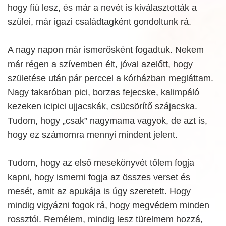
hogy fiú lesz, és már a nevét is kiválasztották a
szülei, már igazi családtagként gondoltunk rá.
A nagy napon már ismerősként fogadtuk. Nekem
már régen a szívemben élt, jóval azelőtt, hogy
születése után pár perccel a kórházban megláttam.
Nagy takaróban pici, borzas fejecske, kalimpáló
kezeken icipici ujjacskák, csücsörítő szájacska.
Tudom, hogy „csak” nagymama vagyok, de azt is,
hogy ez számomra mennyi mindent jelent.
Tudom, hogy az első mesekönyvét tőlem fogja
kapni, hogy ismerni fogja az összes verset és
mesét, amit az apukája is úgy szeretett. Hogy
mindig vigyázni fogok rá, hogy megvédem minden
rossztól. Remélem, mindig lesz türelmem hozzá,