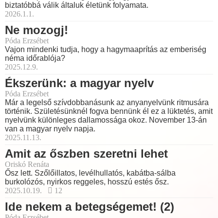
biztatóbbá válik általuk életünk folyamata.
2026.1.1.
Ne mozogj!
Póda Erzsébet
Vajon mindenki tudja, hogy a hagymaaprítás az emberiség
néma időrablója?
2025.12.9.
Ékszerünk: a magyar nyelv
Póda Erzsébet
Már a legelső szívdobbanásunk az anyanyelvünk ritmusára
történik. Születésünknél fogva bennünk él ez a lüktetés, amit
nyelvünk különleges dallamossága okoz. November 13-án
van a magyar nyelv napja.
2025.11.13.
Amit az őszben szeretni lehet
Oriskó Renáta
Ősz lett. Szőlőillatos, levélhullatós, kabátba-sálba
burkolózós, nyirkos reggeles, hosszú estés ősz.
2025.10.19.
12
Ide nekem a betegségemet! (2)
Póda Erzsébet