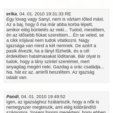
erika
, 04. 01. 2010 19:31:33 RE
Egy lovag vagy Sanyi, nem is vártam tőled mást.
Az a baj, hogy ő ma már abba korba lépett,
amikor elég büntetés az neki... Tudod, meséltem,
én az idősebb fiúkat szerettem... Én se veled, se
a cikk irójával nem tudok vitatkozni. Nagy
igazsága van mind a két nemnek. De azért a
pasik élvezik, ha a lányt fűzhetik, és a cél
érdekében hatalmasakat lóditanak. Bár olyat is
tudok, hogy a lány szinlel szerelmet, mert
anyagilag megéri neki. Gazdag a srác családja...
Na, hát ez az, amiről beszéltem. Az igazság
odaát van.
Pandi
, 04. 01. 2010 19:49:52
Igen, az igazsághoz hzátartozik, hogy a nők is
nemegyszer megteszik, ami elég kiábrándító
számomra. Sosem fogom megérteni, hogy ebben