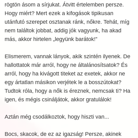
rögtön ásom a sírjukat. Átvitt értelemben persze.
Hogy miért? Mert ezek a kifogások tipikusan
utánfutó szerepet osztanak ránk, nőkre. Tehát, míg
nem találtok jobbat, addig jók vagyunk, ha akad
más, akkor hirtelen „legyünk barátok!”
Elismerem, vannak lányok, akik szintén ilyenek. De
hallottatok már arról, hogy ne általánosítsatok? És
arról, hogy ha kivágott titeket az exetek, akkor ne
egy ártatlan másikon verjétek le a bosszútokat?
Tudtok róla, hogy a nők is éreznek, nemcsak ti? Ha
igen, és mégis csináljátok, akkor gratulálok!
Aztán még csodálkoztok, hogy hiszti van...
Bocs, skacok, de ez az igazság! Persze, akinek