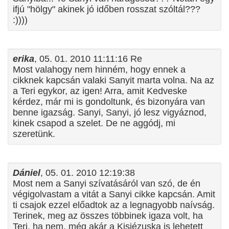
ifjú "hölgy" akinek jó időben rosszat szóltál???
:))))
erika
, 05. 01. 2010 11:11:16 Re
Most valahogy nem hinném, hogy ennek a
cikknek kapcsán valaki Sanyit marta volna. Na az
a Teri egykor, az igen! Arra, amit Kedveske
kérdez, már mi is gondoltunk, és bizonyára van
benne igazság. Sanyi, Sanyi, jó lesz vigyáznod,
kinek csapod a szelet. De ne aggódj, mi
szeretünk.
Dániel
, 05. 01. 2010 12:19:38
Most nem a Sanyi szívatásáról van szó, de én
végigolvastam a vitát a Sanyi cikke kapcsán. Amit
ti csajok ezzel előadtok az a legnagyobb naívság.
Terinek, meg az összes többinek igaza volt, ha
Teri, ha nem, még akár a Kisjézuska is lehetett