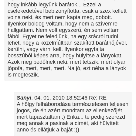
hogy inkább legyünk barátok... Ezzel a
cselekedetével bebizonyította, csak a szex kellett
volna neki, és mert nem kapta meg, dobott.
Ilyenkor boldog voltam, hogy nem a szívemre
hallgattam. Nem volt egyszerű, én sem voltam
fából. Egyet ne feledjünk, ha egy srácról tudni
lehet, hogy a közelmúltban szakított barátnőjével,
kerülni, vagy várni kell. Ilyenkor egyfajta
bosszúból képes arra, hogy hülyítse a lányokat.
Azok meg bedőlnek neki. mert tetszik, mert olyan
jópofa, mert, mert, mert. Na jó, ezt néha a lányok
is megteszik.
Sanyi
, 04. 01. 2010 18:52:46 Re: RE
A hölgy felháborodása természetesen teljesen
jogos, de én azért mondtam az ellenkezőjét,
mert tapasztaltam :) Erika... te pedig szerezd
meg annak a pasinak a címét, aki hülyített
anno és ellátjuk a baját :))