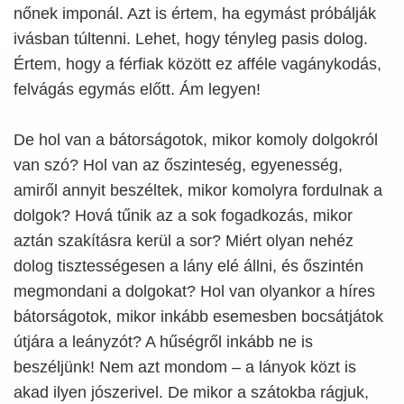
nőnek imponál. Azt is értem, ha egymást próbálják
ivásban túltenni. Lehet, hogy tényleg pasis dolog.
Értem, hogy a férfiak között ez afféle vagánykodás,
felvágás egymás előtt. Ám legyen!
De hol van a bátorságotok, mikor komoly dolgokról
van szó? Hol van az őszinteség, egyenesség,
amiről annyit beszéltek, mikor komolyra fordulnak a
dolgok? Hová tűnik az a sok fogadkozás, mikor
aztán szakításra kerül a sor? Miért olyan nehéz
dolog tisztességesen a lány elé állni, és őszintén
megmondani a dolgokat? Hol van olyankor a híres
bátorságotok, mikor inkább esemesben bocsátjátok
útjára a leányzót? A hűségről inkább ne is
beszéljünk! Nem azt mondom – a lányok közt is
akad ilyen jószerivel. De mikor a szátokba rágjuk,