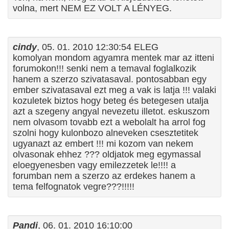
volna, mert NEM EZ VOLT A LÉNYEG.
cindy
, 05. 01. 2010 12:30:54 ELEG
komolyan mondom agyamra mentek mar az itteni
forumokon!!! senki nem a temaval foglalkozik
hanem a szerzo szivatasaval. pontosabban egy
ember szivatasaval ezt meg a vak is latja !!! valaki
kozuletek biztos hogy beteg és betegesen utalja
azt a szegeny angyal nevezetu illetot. eskuszom
nem olvasom tovabb ezt a webolalt ha arrol fog
szolni hogy kulonbozo alneveken csesztetitek
ugyanazt az embert !!! mi kozom van nekem
olvasonak ehhez ??? oldjatok meg egymassal
eloegyenesben vagy emilezzetek le!!!! a
forumban nem a szerzo az erdekes hanem a
tema felfognatok vegre???!!!!!
Pandi
, 06. 01. 2010 16:10:00