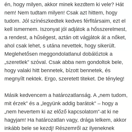
én, hogy milyen, akkor minek kezdtem ki vele? Hát
nem! Nem tudtam milyen! Csak azt hittem, hogy
tudom. Jól színészkedtek kedves férfitársaim, ezt el
kell ismernem. Iszonyat jól adjátok a hősszerelmest,
a rendest, a hűségest, aztán ott vágjátok át a nőket,
ahol csak lehet, s utána nevettek, hogy sikerült.
Meglehetősen meggondolatlanul dobálóztok a
„szeretlek” szóval. Csak abba nem gondoltok bele,
hogy valaki hitt bennetek, bízott bennetek, és
megnyílt nektek. Ergo, szeretett titeket. De tényleg!
Másik kedvencem a határozatlanság. A „nem tudom,
mit érzek” és a „legyünk addig barátok” – hogy a
„nem hevertem ki az előző kapcsolatom”-at ki ne
hagyjam! Ha határozatlan vagy, drága lelkem, akkor
inkább bele se kezdj! Részemről az ilyeneknek