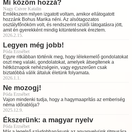
Mi közöm hozzá?
Nagy Csivre Katalin
Emlékszem milyen izgatott voltam, amikor ellátogatott
hozzánk Bohus Marika néni. Az alsótagozatos
osztályfőnököm volt, és rendszerint szülői látogatásra jött,
amit én gyerekként mindig kitüntetésnek éreztem.
2026.2.15.
Legyen még jobb!
Póda Erzsébet
Egyre ritkábban történik meg, hogy lélekemelő gondolatokat
oszt meg valaki, gondolatokat, amelyek átsegítenek a
hétköznapok nehézségein, vagy egyszerűen csak
biztatóbbá válik általuk életünk folyamata.
2026.1.1.
Ne mozogj!
Póda Erzsébet
Vajon mindenki tudja, hogy a hagymaaprítás az emberiség
néma időrablója?
2025.12.9.
Ékszerünk: a magyar nyelv
Póda Erzsébet
Már a legelső szívdobbanásunk az anyanyelvünk ritmusára