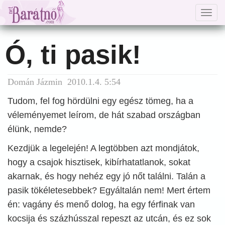
Togg
navig
Ó, ti pasik!
Domán Jázmin 2010.1.4. 5:54
Tudom, fel fog hördülni egy egész tömeg, ha a
véleményemet leírom, de hát szabad országban
élünk, nemde?
Kezdjük a legelején! A legtöbben azt mondjátok,
hogy a csajok hisztisek, kibírhatatlanok, sokat
akarnak, és hogy nehéz egy jó nőt találni. Talán a
pasik tökéletesebbek? Egyáltalán nem! Mert értem
én: vagány és menő dolog, ha egy férfinak van
kocsija és százhússzal repeszt az utcán, és ez sok