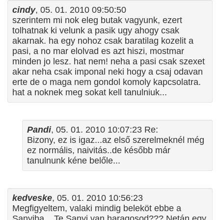
cindy
, 05. 01. 2010 09:50:50
szerintem mi nok eleg butak vagyunk, ezert
tolhatnak ki velunk a pasik ugy ahogy csak
akarnak. ha egy nohoz csak baratilag kozelit a
pasi, a no mar elolvad es azt hiszi, mostmar
minden jo lesz. hat nem! neha a pasi csak szexet
akar neha csak imponal neki hogy a csaj odavan
erte de o maga nem gondol komoly kapcsolatra.
hat a noknek meg sokat kell tanulniuk...
Pandi
, 05. 01. 2010 10:07:23 Re:
Bizony, ez is igaz...az első szerelmeknél még
ez normális, naivitás..de később már
tanulnunk kéne belőle...
kedveske
, 05. 01. 2010 10:56:23
Megfigyeltem, valaki mindig beleköt ebbe a
Sanyiba... Te Sanyi van haragosod??? Netán egy