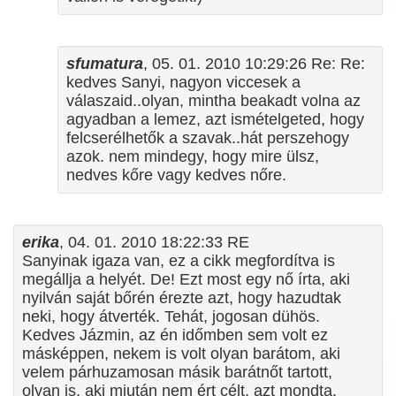
sfumatura
, 05. 01. 2010 10:29:26 Re: Re:
kedves Sanyi, nagyon viccesek a
válaszaid..olyan, mintha beakadt volna az
agyadban a lemez, azt ismételgeted, hogy
felcserélhetők a szavak..hát perszehogy
azok. nem mindegy, hogy mire ülsz,
nedves kőre vagy kedves nőre.
erika
, 04. 01. 2010 18:22:33 RE
Sanyinak igaza van, ez a cikk megfordítva is
megállja a helyét. De! Ezt most egy nő írta, aki
nyilván saját bőrén érezte azt, hogy hazudtak
neki, hogy átverték. Tehát, jogosan dühös.
Kedves Jázmin, az én időmben sem volt ez
másképpen, nekem is volt olyan barátom, aki
velem párhuzamosan másik barátnőt tartott,
olyan is, aki miután nem ért célt, azt mondta,