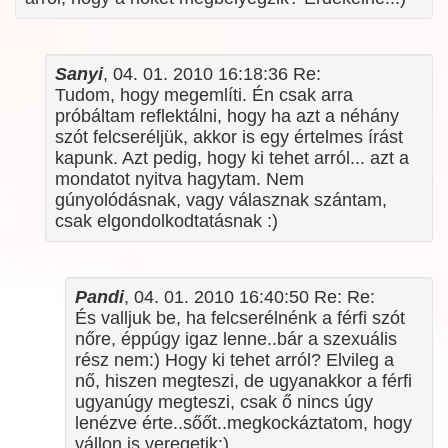
Sanyi
, 04. 01. 2010 16:18:36 Re:
Tudom, hogy megemlíti. Én csak arra
próbáltam reflektálni, hogy ha azt a néhány
szót felcseréljük, akkor is egy értelmes írást
kapunk. Azt pedig, hogy ki tehet arról... azt a
mondatot nyitva hagytam. Nem
gúnyolódásnak, vagy válasznak szántam,
csak elgondolkodtatásnak :)
Pandi
, 04. 01. 2010 16:40:50 Re: Re:
És valljuk be, ha felcserélnénk a férfi szót
nőre, éppúgy igaz lenne..bár a szexuális
rész nem:) Hogy ki tehet arról? Elvileg a
nő, hiszen megteszi, de ugyanakkor a férfi
ugyanúgy megteszi, csak ő nincs úgy
lenézve érte..sőőt..megkockáztatom, hogy
vállon is veregetik:)