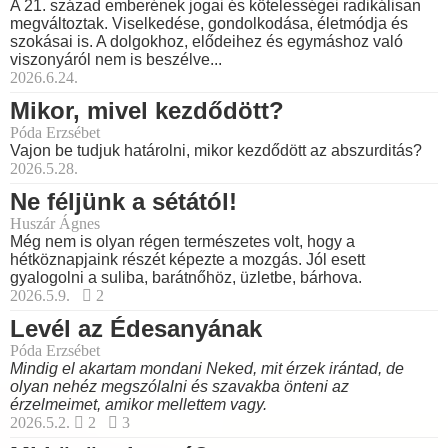
A 21. század emberének jogai és kötelességei radikálisan
megváltoztak. Viselkedése, gondolkodása, életmódja és
szokásai is. A dolgokhoz, elődeihez és egymáshoz való
viszonyáról nem is beszélve...
2026.6.24.
Mikor, mivel kezdődött?
Póda Erzsébet
Vajon be tudjuk határolni, mikor kezdődött az abszurditás?
2026.5.28.
Ne féljünk a sétától!
Huszár Ágnes
Még nem is olyan régen természetes volt, hogy a
hétköznapjaink részét képezte a mozgás. Jól esett
gyalogolni a suliba, barátnőhöz, üzletbe, bárhova.
2026.5.9.
2
Levél az Édesanyának
Póda Erzsébet
Mindig el akartam mondani Neked, mit érzek irántad, de
olyan nehéz megszólalni és szavakba önteni az
érzelmeimet, amikor mellettem vagy.
2026.5.2.
2
3