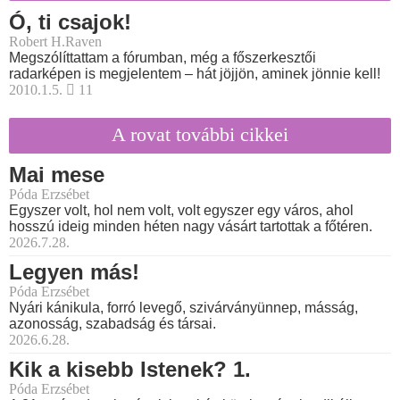
Ó, ti csajok!
Robert H.Raven
Megszólíttattam a fórumban, még a főszerkesztői
radarképen is megjelentem – hát jöjjön, aminek jönnie kell!
2010.1.5.
11
A rovat további cikkei
Mai mese
Póda Erzsébet
Egyszer volt, hol nem volt, volt egyszer egy város, ahol
hosszú ideig minden héten nagy vásárt tartottak a főtéren.
2026.7.28.
Legyen más!
Póda Erzsébet
Nyári kánikula, forró levegő, szivárványünnep, másság,
azonosság, szabadság és társai.
2026.6.28.
Kik a kisebb Istenek? 1.
Póda Erzsébet