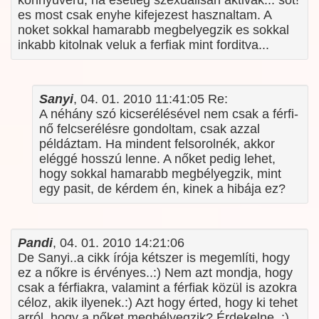
konnyuveru, ha esetleg szexualisan aktivak... sot!
es most csak enyhe kifejezest hasznaltam. A
noket sokkal hamarabb megbelyegzik es sokkal
inkabb kitolnak veluk a ferfiak mint forditva...
Sanyi
, 04. 01. 2010 11:41:05 Re:
A néhány szó kicserélésével nem csak a férfi-
nő felcserélésre gondoltam, csak azzal
példáztam. Ha mindent felsorolnék, akkor
eléggé hosszú lenne. A nőket pedig lehet,
hogy sokkal hamarabb megbélyegzik, mint
egy pasit, de kérdem én, kinek a hibája ez?
Pandi
, 04. 01. 2010 14:21:06
De Sanyi..a cikk írója kétszer is megemlíti, hogy
ez a nőkre is érvényes..:) Nem azt mondja, hogy
csak a férfiakra, valamint a férfiak közül is azokra
céloz, akik ilyenek.:) Azt hogy érted, hogy ki tehet
arról, hogy a nőket megbélyegzik? Érdekelne..:)