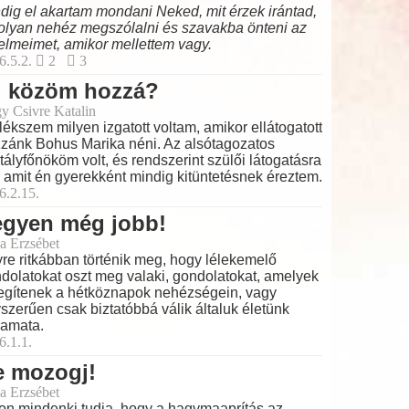
dig el akartam mondani Neked, mit érzek irántad,
olyan nehéz megszólalni és szavakba önteni az
elmeimet, amikor mellettem vagy.
6.5.2.
2
3
i közöm hozzá?
y Csivre Katalin
ékszem milyen izgatott voltam, amikor ellátogatott
zánk Bohus Marika néni. Az alsótagozatos
tályfőnököm volt, és rendszerint szülői látogatásra
t, amit én gyerekként mindig kitüntetésnek éreztem.
6.2.15.
egyen még jobb!
a Erzsébet
re ritkábban történik meg, hogy lélekemelő
dolatokat oszt meg valaki, gondolatokat, amelyek
egítenek a hétköznapok nehézségein, vagy
szerűen csak biztatóbbá válik általuk életünk
yamata.
6.1.1.
e mozogj!
a Erzsébet
on mindenki tudja, hogy a hagymaaprítás az