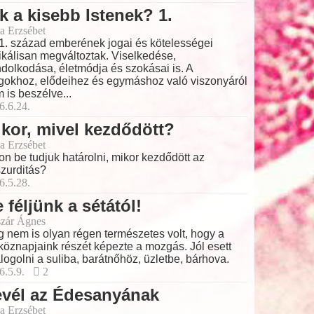
k a kisebb Istenek? 1.
a Erzsébet
1. század emberének jogai és kötelességei
ikálisan megváltoztak. Viselkedése,
dolkodása, életmódja és szokásai is. A
gokhoz, elődeihez és egymáshoz való viszonyáról
 is beszélve...
6.6.24.
kor, mivel kezdődött?
a Erzsébet
on be tudjuk határolni, mikor kezdődött az
zurditás?
6.5.28.
 féljünk a sétától!
zár Ágnes
 nem is olyan régen természetes volt, hogy a
köznapjaink részét képezte a mozgás. Jól esett
logolni a suliba, barátnőhöz, üzletbe, bárhova.
6.5.9.
2
evél az Édesanyának
a Erzsébet