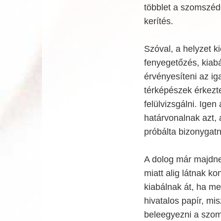
többlet a szomszédo
kerítés.
Szóval, a helyzet k
fenyegetőzés, kiabá
érvényesíteni az ig
térképészek érkezte
felülvizsgálni. Igen
határvonalnak azt, 
próbálta bizonygat
A dolog már majdne
miatt alig látnak 
kiabálnak át, ha m
hivatalos papír, mis
beleegyezni a szoms