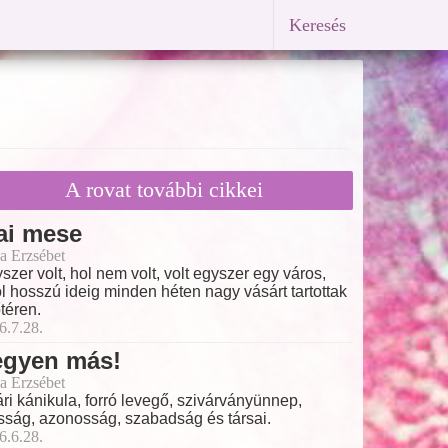
Keresés
A rovat további cikkei
ai mese
a Erzsébet
szer volt, hol nem volt, volt egyszer egy város,
l hosszú ideig minden héten nagy vásárt tartottak
őtéren.
6.7.28.
egyen más!
a Erzsébet
ri kánikula, forró levegő, szivárványünnep,
ság, azonosság, szabadság és társai.
6.6.28.