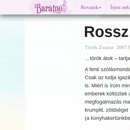
Rovatok
Írjon ne
Rossz
Török Zsuzsa 2007.8
…török átok – tart
A fenti szólásmondá
Csak az tudja igazá
is. Miért is írom m
emberek költöztek
megfogalmazás magy
krumplit, zöldsége
(a konyhakertünkben