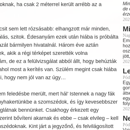
Min
knak, ha csak 2 méterrel került arrébb az a
de 
érz
202
M
icsit sem lett rózsásabb: elhangzott már minden,
Nag
lás, szitok. Édesanyám ezek után hiába is próbálta
Eml
azát bármilyen hivatalnál. Három éve aztán
hoz
osz
k, akik a régi térképet szerették volna
jöt
 ám, de ez a felülvizsgálat abból állt, hogy behúzták
202
ahol most a kerítés van. Szülém megint csak hiába
L
ni, hogy nem jól van az úgy…
Pód
Egy
gon
áts
m feledésbe merült, mert hál’ Istennek a nagy fák
egy
konyhakertünkbe a szomszédok, és így kevesebbszer
fol
202
eglátnak bennünket. Csakhogy érkezett egy
N
zerint bővíteni akarnak és ebbe – csak elvileg – kell
Pód
zédoknak. Kint járt a jegyzőnő, és felvilágosított
Vaj