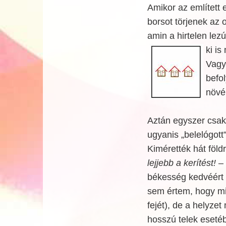
Amikor az említett 
borsot törjenek az o
amin a hirtelen lez
ki is
Vagy
befol
növé
Aztán egyszer csak 
ugyanis „belelógott”
Kimérették hát föld
lejjebb a kerítést!
– 
békesség kedvéért m
sem értem, hogy mié
fejét), de a helyze
hosszú telek eseté