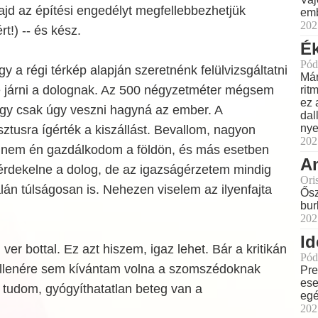
jd az építési engedélyt megfellebbezhetjük
emb
202
rt!) -- és kész.
Ék
Pód
gy a régi térkép alapján szeretnénk felülvizsgáltatni
Már
re járni a dolognak. Az 500 négyzetméter mégsem
rit
ez 
hogy csak úgy veszni hagyná az ember. A
dal
nye
tusra ígérték a kiszállást. Bevallom, nagyon
202
nem én gazdálkodom a földön, és más esetben
Am
 érdekelne a dolog, de az igazságérzetem mindig
Ori
alán túlságosan is. Nehezen viselem az ilyenfajta
Ősz
bur
202
Id
er bottal. Ez azt hiszem, igaz lehet. Bár a kritikán
Pód
 ellenére sem kívántam volna a szomszédoknak
Pre
ese
 tudom, gyógyíthatatlan beteg van a
eg
202