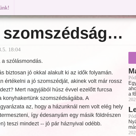
künk!
 szomszédság…
.5. 18:04
ja a szólásmondás.
M
s biztosan jó okkal alakult ki az idők folyamán.
Pód
n értékelni a jó szomszédját, akinek volt már rossz
Egy
aho
indezt? Mert nagyjából húsz évvel ezelőtt furcsa
a f
 a konyhakertünk szomszédságába. A
202
arázata az, hogy a házunknál nem volt elég hely
L
t termeszteni, így édesanyám egy másik földrészen
Pód
Nyá
) teszi mindezt -- jó pár háznyival odébb.
más
202