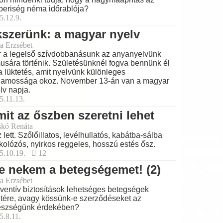
eriség néma időrablója?
5.12.9.
szerünk: a magyar nyelv
a Erzsébet
 a legelső szívdobbanásunk az anyanyelvünk
musára történik. Születésünknél fogva bennünk él
a lüktetés, amit nyelvünk különleges
lamossága okoz. November 13-án van a magyar
lv napja.
5.11.13.
it az őszben szeretni lehet
skó Renáta
 lett. Szőlőillatos, levélhullatós, kabátba-sálba
kolózós, nyirkos reggeles, hosszú estés ősz.
5.10.19.
12
e nekem a betegségemet! (2)
a Erzsébet
ventív biztosítások lehetséges betegségek
tére, avagy kössünk-e szerződéseket az
észségünk érdekében?
5.8.11.