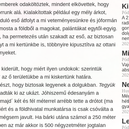
emberek odaköltöztek, mindent elkövettek, hogy
Ki
rrunk alá. Kialakítottak például egy mély árkot,
Pód
A 2
úduló eső átfolyt a mi veteményesünkre és jóformán
rad
 mosta a földből a
magokat, palántákat egytől-egyig.
gon
dol
, ha permetezés után szakadt az eső, az biztosan
nem
202
yt a mi kertünkbe is, többnyire kipusztítva az ottani
Mi
nyeket.
Pód
Vaj
kiderült, hogy miért ilyen undokok: szerintük
abs
202
 az ő területükbe a mi kiskertünk határa.
Ne
részt, hogy biztosak legyenek a dolgukban.
Tegyük
Hus
adták ki az ukázt. Jóhiszemű édesanyám a
Még
ajd´ két és fél méterrel arrébb tette a drótot (ma
hét
gya
rt és a földhivatal munkatársa is csak csóválta a
202
t mégsem javult. Ha bárki utána számol a 250 méter
L
ben az már akkor is 500 négyzetméter jogtalan
Pód