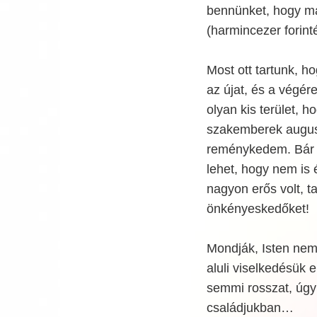
bennünket, hogy ma
(harmincezer forinté
Most ott tartunk, ho
az újat, és a végé
olyan kis terület, 
szakemberek augusz
reménykedem. Bár 
lehet, hogy nem is
nagyon erős volt, t
önkényeskedőket!
Mondják, Isten nem v
aluli viselkedésük
semmi rosszat, úgy
családjukban…