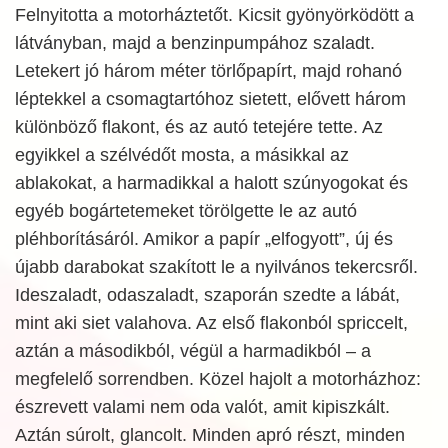
Felnyitotta a motorháztetőt. Kicsit gyönyörködött a
látványban, majd a benzinpumpához szaladt.
Letekert jó három méter törlőpapírt, majd rohanó
léptekkel a csomagtartóhoz sietett, elővett három
különböző flakont, és az autó tetejére tette. Az
egyikkel a szélvédőt mosta, a másikkal az
ablakokat, a harmadikkal a halott szúnyogokat és
egyéb bogártetemeket törölgette le az autó
pléhborításáról. Amikor a papír „elfogyott”, új és
újabb darabokat szakított le a nyilvános tekercsről.
Ideszaladt, odaszaladt, szaporán szedte a lábát,
mint aki siet valahova. Az első flakonból spriccelt,
aztán a másodikból, végül a harmadikból – a
megfelelő sorrendben. Közel hajolt a motorházhoz:
észrevett valami nem oda valót, amit kipiszkált.
Aztán súrolt, glancolt. Minden apró részt, minden