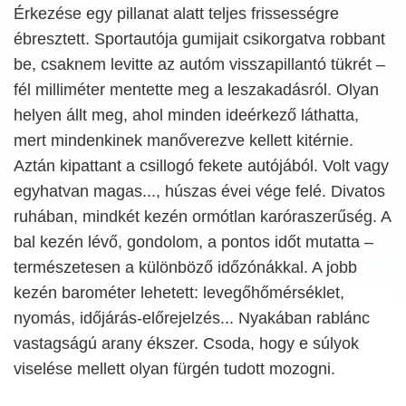
Érkezése egy pillanat alatt teljes frissességre
ébresztett. Sportautója gumijait csikorgatva robbant
be, csaknem levitte az autóm visszapillantó tükrét –
fél milliméter mentette meg a leszakadásról. Olyan
helyen állt meg, ahol minden ideérkező láthatta,
mert mindenkinek manőverezve kellett kitérnie.
Aztán kipattant a csillogó fekete autójából. Volt vagy
egyhatvan magas..., húszas évei vége felé. Divatos
ruhában, mindkét kezén ormótlan karóraszerűség. A
bal kezén lévő, gondolom, a pontos időt mutatta –
természetesen a különböző időzónákkal. A jobb
kezén barométer lehetett: levegőhőmérséklet,
nyomás, időjárás-előrejelzés... Nyakában rablánc
vastagságú arany ékszer. Csoda, hogy e súlyok
viselése mellett olyan fürgén tudott mozogni.