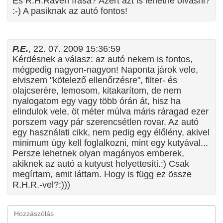
És R.H.Raven írása? Azért azt is lehetne olvasni?
:-) A pasiknak az autó fontos!
P.E.
, 22. 07. 2009 15:36:59
Kérdésnek a válasz: az autó nekem is fontos,
mégpedig nagyon-nagyon! Naponta járok vele,
elviszem "kötelező ellenőrzésre", filter- és
olajcserére, lemosom, kitakarítom, de nem
nyalogatom egy vagy több órán át, hisz ha
elindulok vele, öt méter múlva máris ráragad ezer
porszem vagy pár szerencsétlen rovar. Az autó
egy használati cikk, nem pedig egy élőlény, akivel
minimum úgy kell foglalkozni, mint egy kutyával...
Persze lehetnek olyan magányos emberek,
akiknek az autó a kutyust helyettesíti.:) Csak
megírtam, amit láttam. Hogy is függ ez össze
R.H.R.-vel?:)))