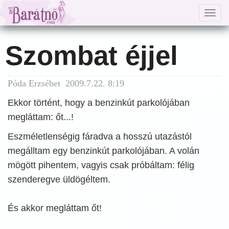
Togg
navig
Szombat éjjel
Póda Erzsébet 2009.7.22. 8:19
Ekkor történt, hogy a benzinkút parkolójában
megláttam: őt...!
Eszméletlenségig fáradva a hosszú utazástól
megálltam egy benzinkút parkolójában. A volán
mögött pihentem, vagyis csak próbáltam: félig
szenderegve üldögéltem.
És akkor megláttam őt!