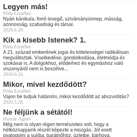
Legyen más!
Póda Erzsébet
Nyári kánikula, forró levegő, szivárványünnep, másság,
azonosság, szabadság és társai.
2026.6.28.
Kik a kisebb Istenek? 1.
Póda Erzsébet
A 21. század emberének jogai és kötelességei radikálisan
megváltoztak. Viselkedése, gondolkodása, életmódja és
szokásai is. A dolgokhoz, elődeihez és egymáshoz való
viszonyáról nem is beszélve...
2026.6.24.
Mikor, mivel kezdődött?
Póda Erzsébet
Vajon be tudjuk határolni, mikor kezdődött az abszurditás?
2026.5.28.
Ne féljünk a sétától!
Huszár Ágnes
Még nem is olyan régen természetes volt, hogy a
hétköznapjaink részét képezte a mozgás. Jól esett
gyalogolni a suliba, barátnőhöz, üzletbe, bárhova.