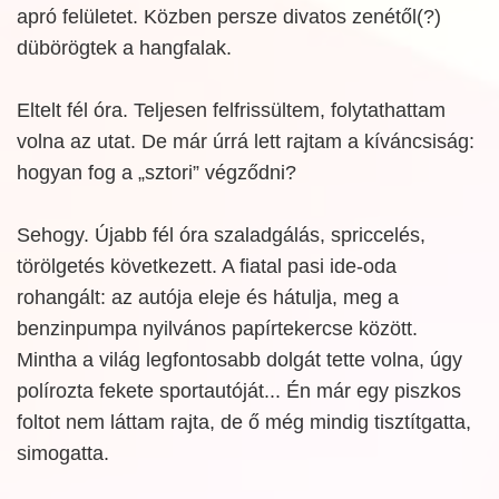
apró felületet. Közben persze divatos zenétől(?)
dübörögtek a hangfalak.
Eltelt fél óra. Teljesen felfrissültem, folytathattam
volna az utat. De már úrrá lett rajtam a kíváncsiság:
hogyan fog a „sztori” végződni?
Sehogy. Újabb fél óra szaladgálás, spriccelés,
törölgetés következett. A fiatal pasi ide-oda
rohangált: az autója eleje és hátulja, meg a
benzinpumpa nyilvános papírtekercse között.
Mintha a világ legfontosabb dolgát tette volna, úgy
polírozta fekete sportautóját... Én már egy piszkos
foltot nem láttam rajta, de ő még mindig tisztítgatta,
simogatta.