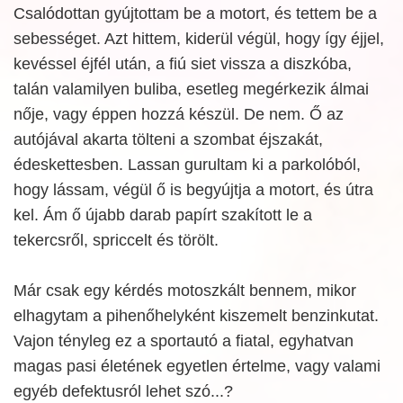
Csalódottan gyújtottam be a motort, és tettem be a
sebességet. Azt hittem, kiderül végül, hogy így éjjel,
kevéssel éjfél után, a fiú siet vissza a diszkóba,
talán valamilyen buliba, esetleg megérkezik álmai
nője, vagy éppen hozzá készül. De nem. Ő az
autójával akarta tölteni a szombat éjszakát,
édeskettesben. Lassan gurultam ki a parkolóból,
hogy lássam, végül ő is begyújtja a motort, és útra
kel. Ám ő újabb darab papírt szakított le a
tekercsről, spriccelt és törölt.
Már csak egy kérdés motoszkált bennem, mikor
elhagytam a pihenőhelyként kiszemelt benzinkutat.
Vajon tényleg ez a sportautó a fiatal, egyhatvan
magas pasi életének egyetlen értelme, vagy valami
egyéb defektusról lehet szó...?