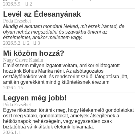
2026.5.9.
2
Levél az Édesanyának
Póda Erzsébet
Mindig el akartam mondani Neked, mit érzek irántad, de
olyan nehéz megszólalni és szavakba önteni az
érzelmeimet, amikor mellettem vagy.
2026.5.2.
2
3
Mi közöm hozzá?
Nagy Csivre Katalin
Emlékszem milyen izgatott voltam, amikor ellátogatott
hozzánk Bohus Marika néni. Az alsótagozatos
osztályfőnököm volt, és rendszerint szülői látogatásra jött,
amit én gyerekként mindig kitüntetésnek éreztem.
2026.2.15.
Legyen még jobb!
Póda Erzsébet
Egyre ritkábban történik meg, hogy lélekemelő gondolatokat
oszt meg valaki, gondolatokat, amelyek átsegítenek a
hétköznapok nehézségein, vagy egyszerűen csak
biztatóbbá válik általuk életünk folyamata.
2026.1.1.