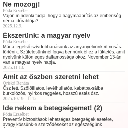
Ne mozogj!
Póda Erzsébet
Vajon mindenki tudja, hogy a hagymaaprítás az emberiség
néma időrablója?
2025.12.9.
Ékszerünk: a magyar nyelv
Póda Erzsébet
Már a legelső szívdobbanásunk az anyanyelvünk ritmusára
történik. Születésünknél fogva bennünk él ez a lüktetés, amit
nyelvünk különleges dallamossága okoz. November 13-án
van a magyar nyelv napja.
2025.11.13.
Amit az őszben szeretni lehet
Oriskó Renáta
Ősz lett. Szőlőillatos, levélhullatós, kabátba-sálba
burkolózós, nyirkos reggeles, hosszú estés ősz.
2025.10.19.
12
Ide nekem a betegségemet! (2)
Póda Erzsébet
Preventív biztosítások lehetséges betegségek esetére,
avagy kössünk-e szerződéseket az egészségünk