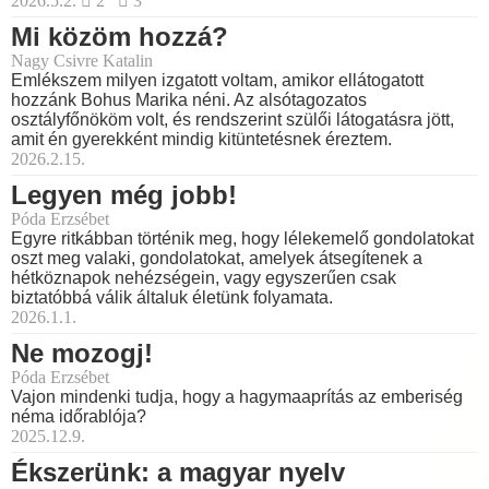
2026.5.2.
2
3
Mi közöm hozzá?
Nagy Csivre Katalin
Emlékszem milyen izgatott voltam, amikor ellátogatott
hozzánk Bohus Marika néni. Az alsótagozatos
osztályfőnököm volt, és rendszerint szülői látogatásra jött,
amit én gyerekként mindig kitüntetésnek éreztem.
2026.2.15.
Legyen még jobb!
Póda Erzsébet
Egyre ritkábban történik meg, hogy lélekemelő gondolatokat
oszt meg valaki, gondolatokat, amelyek átsegítenek a
hétköznapok nehézségein, vagy egyszerűen csak
biztatóbbá válik általuk életünk folyamata.
2026.1.1.
Ne mozogj!
Póda Erzsébet
Vajon mindenki tudja, hogy a hagymaaprítás az emberiség
néma időrablója?
2025.12.9.
Ékszerünk: a magyar nyelv