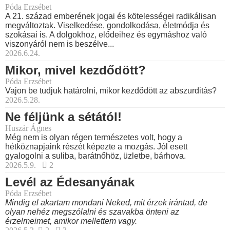
Póda Erzsébet
A 21. század emberének jogai és kötelességei radikálisan
megváltoztak. Viselkedése, gondolkodása, életmódja és
szokásai is. A dolgokhoz, elődeihez és egymáshoz való
viszonyáról nem is beszélve...
2026.6.24.
Mikor, mivel kezdődött?
Póda Erzsébet
Vajon be tudjuk határolni, mikor kezdődött az abszurditás?
2026.5.28.
Ne féljünk a sétától!
Huszár Ágnes
Még nem is olyan régen természetes volt, hogy a
hétköznapjaink részét képezte a mozgás. Jól esett
gyalogolni a suliba, barátnőhöz, üzletbe, bárhova.
2026.5.9.
2
Levél az Édesanyának
Póda Erzsébet
Mindig el akartam mondani Neked, mit érzek irántad, de
olyan nehéz megszólalni és szavakba önteni az
érzelmeimet, amikor mellettem vagy.