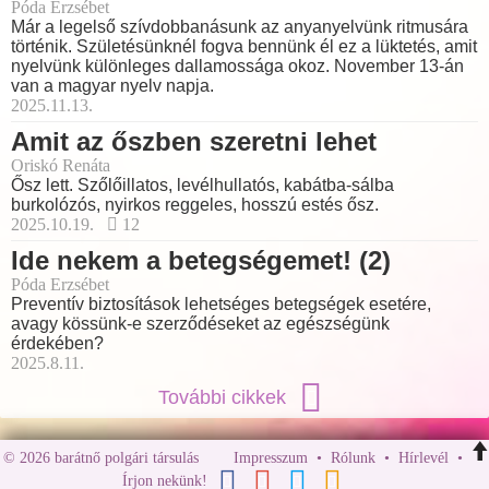
Póda Erzsébet
Már a legelső szívdobbanásunk az anyanyelvünk ritmusára
történik. Születésünknél fogva bennünk él ez a lüktetés, amit
nyelvünk különleges dallamossága okoz. November 13-án
van a magyar nyelv napja.
2025.11.13.
Amit az őszben szeretni lehet
Oriskó Renáta
Ősz lett. Szőlőillatos, levélhullatós, kabátba-sálba
burkolózós, nyirkos reggeles, hosszú estés ősz.
2025.10.19.
12
Ide nekem a betegségemet! (2)
Póda Erzsébet
Preventív biztosítások lehetséges betegségek esetére,
avagy kössünk-e szerződéseket az egészségünk
érdekében?
2025.8.11.
További cikkek
© 2026 barátnő polgári társulás
Impresszum
•
Rólunk
•
Hírlevél
•
Írjon nekünk!