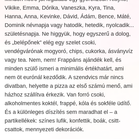
Vikike, Emma, Dórika, Vaneszka, Kyra, Tina,
Hanna, Anna, Kevinke, Dávid, Ádám, Bence, Máté,
Dominik névnapja vagy hatodik, hetedik, nyolcadik...
születésnapja. Ne higgyük, hogy egyszerű a dolog,
és „belépőnek” elég egy szelet csoki,
vendégvárónak mogyoró, chips, cukorka, ásványvíz
vagy tea. Nem, nem! Frappáns ajándék kell, és
minden szülő ismeri a minimális értékhatárt, ami
nem öt eurónál kezdődik. A szendvics már nincs
divatban, helyette a pizza az első számú menő, ami
házhoz szállítva érkezik. Van forró csoki,
alkoholmentes koktél, frappé, kóla és sokféle üdítő.
És a különleges díszítés sem maradhat el – a
partikellékek: színes lufik, konfettik, boák, csitt-
csattok, mennyezeti dekorációk.