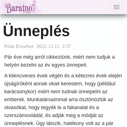
Togg
navig
Ünneplés
Póda Erzsébet 2022.12.11. 2:37
Pár éve még arról cikkeztünk, miért nem tudjuk a
helyén kezelni az év egyes ünnepeit.
A kilencvenes évek végén és a kétezres évek elején
újságíróként annak okait kerestem, hogy (például
karácsonykor) miért nem tudnak ünnepelni az
emberek. Munkatársaimmal arra ösztönöztük az
olvasókat, hogy tegyék le a fakanalat és a
szerszámosládát, és adják meg a módját az
ünneplésnek. Úgy látszik, hatékony volt az a pár