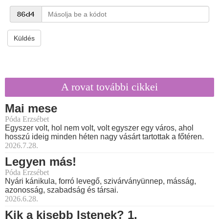
Küldés
A rovat további cikkei
Mai mese
Póda Erzsébet
Egyszer volt, hol nem volt, volt egyszer egy város, ahol
hosszú ideig minden héten nagy vásárt tartottak a főtéren.
2026.7.28.
Legyen más!
Póda Erzsébet
Nyári kánikula, forró levegő, szivárványünnep, másság,
azonosság, szabadság és társai.
2026.6.28.
Kik a kisebb Istenek? 1.