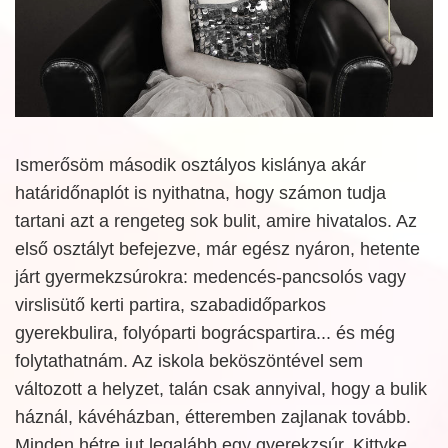
Ismerősöm második osztályos kislánya akár
határidőnaplót is nyithatna, hogy számon tudja
tartani azt a rengeteg sok bulit, amire hivatalos. Az
első osztályt befejezve, már egész nyáron, hetente
járt gyermekzsúrokra: medencés-pancsolós vagy
virslisütő kerti partira, szabadidőparkos
gyerekbulira, folyóparti bográcspartira... és még
folytathatnám. Az iskola beköszöntével sem
változott a helyzet, talán csak annyival, hogy a bulik
háznál, kávéházban, étteremben zajlanak tovább.
Minden hétre jut legalább egy gyerekzsúr. Kittyke,