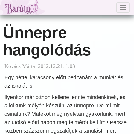
Togg
navig
Ünnepre
hangolódás
Kovács Márta 2012.12.21. 1:03
Egy héttel karácsony előtt betiltanám a munkát és
az iskolát is!
Ilyenkor már otthon kellene lennie mindenkinek, és
a lelkünk mélyén készülni az ünnepre. De mi mit
csinálunk? Matekot meg nyelvtan gyakorlunk, mert
az utolsó előtti napon még felmérőt kell írni! Persze
közben százszor megszakítjuk a tanulást, mert