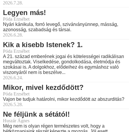
2026.7.28.
Legyen más!
Póda Erzsébet
Nyári kánikula, forró levegő, szivárványünnep, másság,
azonosság, szabadság és társai.
2026.6.28.
Kik a kisebb Istenek? 1.
Póda Erzsébet
A 21. század emberének jogai és kötelességei radikálisan
megváltoztak. Viselkedése, gondolkodása, életmódja és
szokásai is. A dolgokhoz, elődeihez és egymáshoz való
viszonyáról nem is beszélve...
2026.6.24.
Mikor, mivel kezdődött?
Póda Erzsébet
Vajon be tudjuk határolni, mikor kezdődött az abszurditás?
2026.5.28.
Ne féljünk a sétától!
Huszár Ágnes
Még nem is olyan régen természetes volt, hogy a
hétköznapjaink részét képezte a mozgás. Jól esett