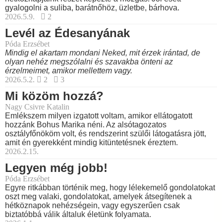
gyalogolni a suliba, barátnőhöz, üzletbe, bárhova.
2026.5.9.
2
Levél az Édesanyának
Póda Erzsébet
Mindig el akartam mondani Neked, mit érzek irántad, de
olyan nehéz megszólalni és szavakba önteni az
érzelmeimet, amikor mellettem vagy.
2026.5.2.
2
3
Mi közöm hozzá?
Nagy Csivre Katalin
Emlékszem milyen izgatott voltam, amikor ellátogatott
hozzánk Bohus Marika néni. Az alsótagozatos
osztályfőnököm volt, és rendszerint szülői látogatásra jött,
amit én gyerekként mindig kitüntetésnek éreztem.
2026.2.15.
Legyen még jobb!
Póda Erzsébet
Egyre ritkábban történik meg, hogy lélekemelő gondolatokat
oszt meg valaki, gondolatokat, amelyek átsegítenek a
hétköznapok nehézségein, vagy egyszerűen csak
biztatóbbá válik általuk életünk folyamata.