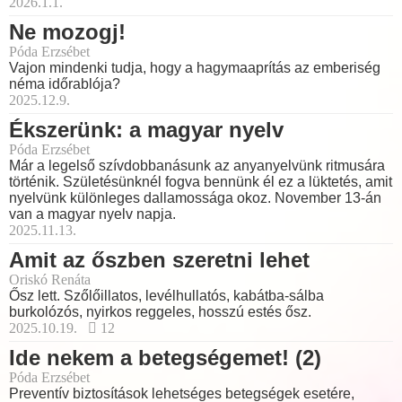
2026.1.1.
Ne mozogj!
Póda Erzsébet
Vajon mindenki tudja, hogy a hagymaaprítás az emberiség
néma időrablója?
2025.12.9.
Ékszerünk: a magyar nyelv
Póda Erzsébet
Már a legelső szívdobbanásunk az anyanyelvünk ritmusára
történik. Születésünknél fogva bennünk él ez a lüktetés, amit
nyelvünk különleges dallamossága okoz. November 13-án
van a magyar nyelv napja.
2025.11.13.
Amit az őszben szeretni lehet
Oriskó Renáta
Ősz lett. Szőlőillatos, levélhullatós, kabátba-sálba
burkolózós, nyirkos reggeles, hosszú estés ősz.
2025.10.19.
12
Ide nekem a betegségemet! (2)
Póda Erzsébet
Preventív biztosítások lehetséges betegségek esetére,