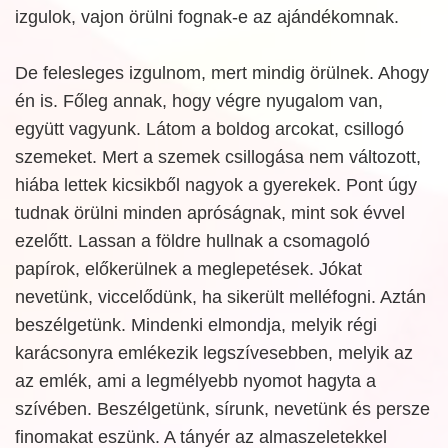
izgulok, vajon örülni fognak-e az ajándékomnak.
De felesleges izgulnom, mert mindig örülnek. Ahogy
én is. Főleg annak, hogy végre nyugalom van,
együtt vagyunk. Látom a boldog arcokat, csillogó
szemeket. Mert a szemek csillogása nem változott,
hiába lettek kicsikből nagyok a gyerekek. Pont úgy
tudnak örülni minden apróságnak, mint sok évvel
ezelőtt. Lassan a földre hullnak a csomagoló
papírok, előkerülnek a meglepetések. Jókat
nevetünk, viccelődünk, ha sikerült melléfogni. Aztán
beszélgetünk. Mindenki elmondja, melyik régi
karácsonyra emlékezik legszívesebben, melyik az
az emlék, ami a legmélyebb nyomot hagyta a
szívében. Beszélgetünk, sírunk, nevetünk és persze
finomakat eszünk. A tányér az almaszeletekkel