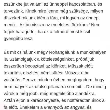
eszünkbe jut valami az ünneppel kapcsolatban, és
tervezünk. Kinek mire lenne még szüksége, milyen
díszeket rakjunk idén a fára, mi legyen az ünnepi
menü... Aztán vissza az emeletes törtekhez! Nem
fogok haragudni, ha ez a felmérő most kicsit
gyengébb lesz.
És mit csinálunk még? Rohangálunk a munkahelyen
is. Számolgatjuk a kötelességeinket, próbáljuk
ésszerűen beosztani az időnket. Műszak előtt
takarítás, díszítés, némi sütés. Műszak után
vásárlás. Persze minden évben megfogadom, hogy
nem hagyok az utolsó pillanatra semmit... De mindig
várok a még jobb, még megfelelőbb ajándékra.
Aztán eljön a karácsonyeste, és holtfáradtan állok a
fa előtt. Énekelem a
Mennyből az angyal
t, és