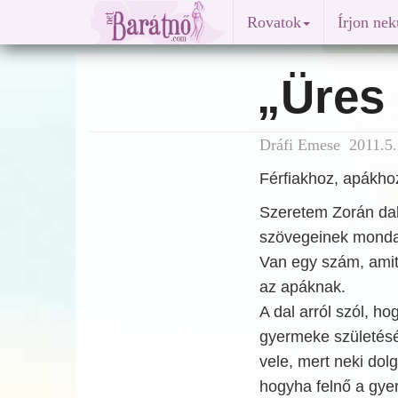
Rovatok
Írjon ne
„Üres 
Dráfi Emese 2011.5.
Férfiakhoz, apákho
Szeretem Zorán dala
szövegeinek mondan
Van egy szám, amit
az apáknak.
A dal arról szól, h
gyermeke születésé
vele, mert neki dol
hogyha felnő a gyer