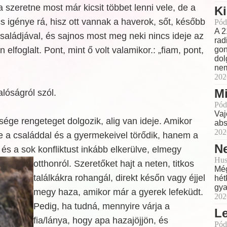
a szeretne most már kicsit többet lenni vele, de a
Ki
 igénye rá, hisz ott vannak a haverok, sőt, később
Pód
A 2
saládjával, és sajnos most meg neki nincs ideje az
rad
 elfoglalt. Pont, mint ő volt valamikor.: „fiam, pont,
gon
dol
nem
202
Mi
alóságról szól.
Pód
Vaj
bsége rengeteget dolgozik, alig van ideje. Amikor
abs
202
e a családdal és a gyermekeivel törődik, hanem a
Ne
 és a sok konfliktust inkább elkerülve, elmegy
Hus
otthonról. Szeretőket hajt a neten, titkos
Még
találkákra rohangál, direkt későn vagy éjjel
hét
gya
megy haza, amikor már a gyerek lefeküdt.
202
Pedig, ha tudná, mennyire várja a
L
fia/lánya, hogy apa hazajöjjön, és
Pód