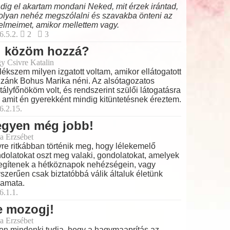
dig el akartam mondani Neked, mit érzek irántad,
olyan nehéz megszólalni és szavakba önteni az
elmeimet, amikor mellettem vagy.
6.5.2.
2
3
i közöm hozzá?
y Csivre Katalin
ékszem milyen izgatott voltam, amikor ellátogatott
zánk Bohus Marika néni. Az alsótagozatos
tályfőnököm volt, és rendszerint szülői látogatásra
t, amit én gyerekként mindig kitüntetésnek éreztem.
6.2.15.
egyen még jobb!
a Erzsébet
re ritkábban történik meg, hogy lélekemelő
dolatokat oszt meg valaki, gondolatokat, amelyek
egítenek a hétköznapok nehézségein, vagy
szerűen csak biztatóbbá válik általuk életünk
yamata.
6.1.1.
e mozogj!
a Erzsébet
on mindenki tudja, hogy a hagymaaprítás az