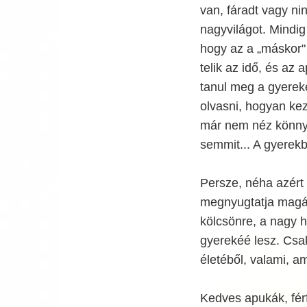
van, fáradt vagy ni
nagyvilágot. Mindig
hogy az a „máskor"
telik az idő, és az
tanul meg a gyereke
olvasni, hogyan kezd
már nem néz könnye
semmit... A gyerekbő
Persze, néha azért 
megnyugtatja magát,
kölcsönre, a nagy h
gyerekéé lesz. Csa
életéből, valami, a
Kedves apukák, férf