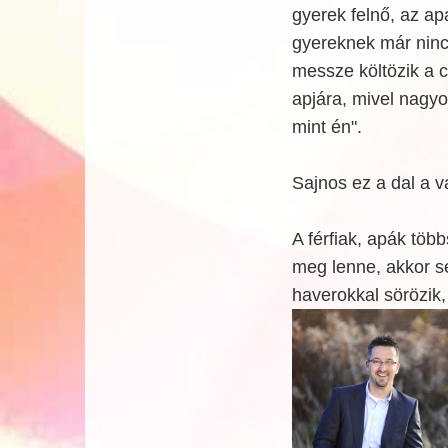
gyerek felnő, az ap
gyereknek már nincs
messze költözik a c
apjára, mivel nagyon
mint én".
Sajnos ez a dal a v
A férfiak, apák töb
meg lenne, akkor s
haverokkal sörözik,