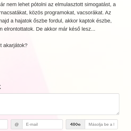
r nem lehet pótolni az elmulasztott simogatást, a
árnacsatákat, közös programokat, vacsorákat. Az
majd a hajatok őszbe fordul, akkor kaptok észbe,
 elrontottatok. De akkor már késő lesz...
t akarjátok?
k
@