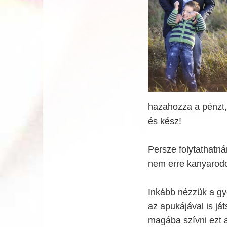
hazahozza a pénzt,
és kész!
Persze folytathatn
nem erre kanyarod
Inkább nézzük a gye
az apukájával is já
magába szívni ezt a