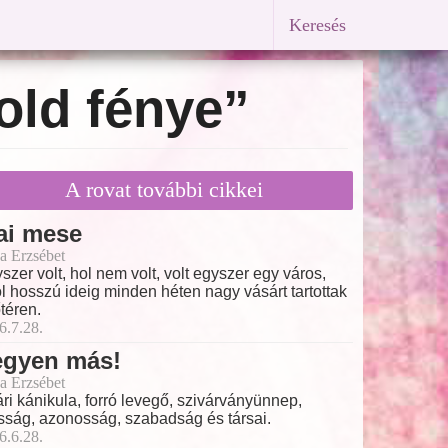
Keresés
old fénye”
A rovat további cikkei
ai mese
a Erzsébet
szer volt, hol nem volt, volt egyszer egy város,
l hosszú ideig minden héten nagy vásárt tartottak
őtéren.
6.7.28.
egyen más!
a Erzsébet
ri kánikula, forró levegő, szivárványünnep,
ság, azonosság, szabadság és társai.
6.6.28.