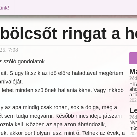
künk!
bölcsőt ringat a h
25. 7:08
z szóló gondolatok.
M
it. S úgy látszik az idő előre haladtával megértem
Pód
ivalóját.
Egy
aho
 lehet minden szülőnek hallania kéne. Vagy inkább
a f
202
ogy az apa mindig csak rohan, sok a dolga, még a
L
t sem tudja megvárni. Később nincs ideje játszani
Pód
Nyá
goznia kell. Közben az apa azon ábrándozik,
más
ek, akkor pont olyan lesz, mint ő. Telnek az évek, a
202