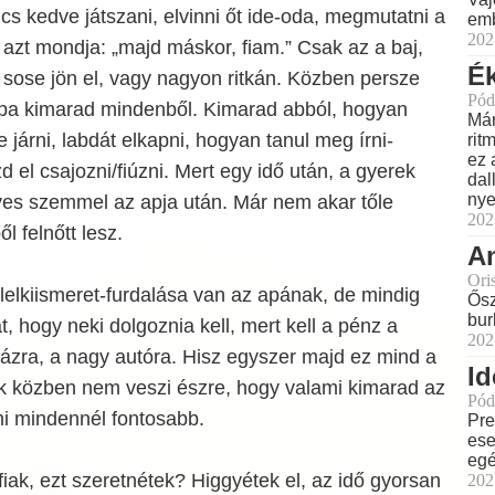
ncs kedve játszani, elvinni őt ide-oda, megmutatni a
emb
202
 azt mondja: „majd máskor, fiam.” Csak az a baj,
Ék
 sose jön el, vagy nagyon ritkán. Közben persze
Pód
 apa kimarad mindenből. Kimarad abból, hogyan
Már
 járni, labdát elkapni, hogyan tanul meg írni-
rit
ez 
 el csajozni/fiúzni. Mert egy idő után, a gyerek
dal
nye
s szemmel az apja után. Már nem akar tőle
202
l felnőtt lesz.
Am
Ori
lelkiismeret-furdalása van az apának, de mindig
Ősz
bur
 hogy neki dolgoznia kell, mert kell a pénz a
202
ázra, a nagy autóra. Hisz egyszer majd ez mind a
Id
k közben nem veszi észre, hogy valami kimarad az
Pód
mi mindennél fontosabb.
Pre
ese
eg
iak, ezt szeretnétek? Higgyétek el, az idő gyorsan
202