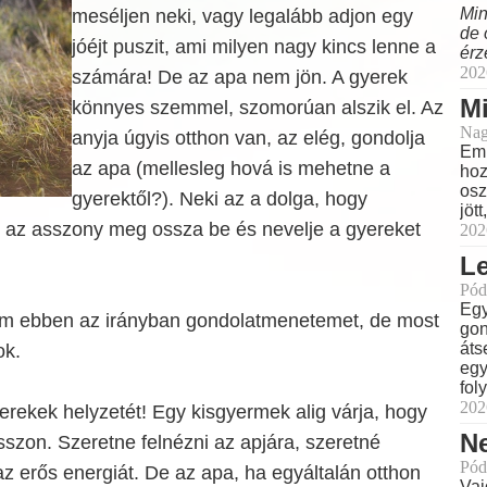
Min
meséljen neki, vagy legalább adjon egy
de 
jóéjt puszit, ami milyen nagy kincs lenne a
érz
202
számára! De az apa nem jön. A gyerek
M
könnyes szemmel, szomorúan alszik el. Az
Nag
anyja úgyis otthon van, az elég, gondolja
Eml
az apa (mellesleg hová is mehetne a
hoz
osz
gyerektől?). Neki az a dolga, hogy
jöt
 az asszony meg ossza be és nevelje a gyereket
202
L
Pód
Egy
ám ebben az irányban gondolatmenetemet, de most
gon
áts
ok.
egy
fol
202
rekek helyzetét! Egy kisgyermek alig várja, hogy
N
tsszon. Szeretne felnézni az apjára, szeretné
Pód
z erős energiát. De az apa, ha egyáltalán otthon
Vaj