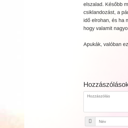
elszalad. Később má
csiklandozást, a p
idő elrohan, és ha 
hogy valamit nagyon
Apukák, valóban ez
Hozzászóláso