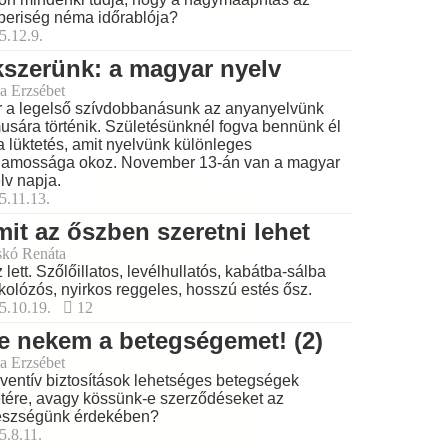
eriség néma időrablója?
5.12.9.
szerünk: a magyar nyelv
a Erzsébet
 a legelső szívdobbanásunk az anyanyelvünk
musára történik. Születésünknél fogva bennünk él
a lüktetés, amit nyelvünk különleges
lamossága okoz. November 13-án van a magyar
lv napja.
5.11.13.
it az őszben szeretni lehet
skó Renáta
 lett. Szőlőillatos, levélhullatós, kabátba-sálba
kolózós, nyirkos reggeles, hosszú estés ősz.
5.10.19.
12
e nekem a betegségemet! (2)
a Erzsébet
ventív biztosítások lehetséges betegségek
tére, avagy kössünk-e szerződéseket az
észségünk érdekében?
5.8.11.