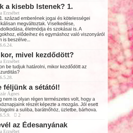
k a kisebb Istenek? 1.
a Erzsébet
1. század emberének jogai és kötelességei
ikálisan megváltoztak. Viselkedése,
dolkodása, életmódja és szokásai is. A
gokhoz, elődeihez és egymáshoz való viszonyáról
 is beszélve...
6.6.24.
kor, mivel kezdődött?
a Erzsébet
on be tudjuk határolni, mikor kezdődött az
zurditás?
6.5.28.
 féljünk a sétától!
zár Ágnes
 nem is olyan régen természetes volt, hogy a
köznapjaink részét képezte a mozgás. Jól esett
logolni a suliba, barátnőhöz, üzletbe, bárhova.
6.5.9.
2
evél az Édesanyának
a Erzsébet