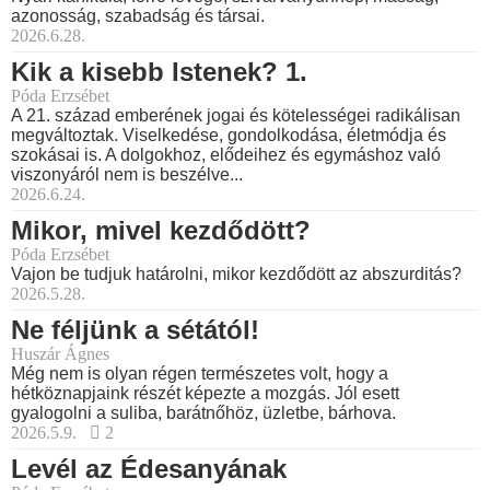
azonosság, szabadság és társai.
2026.6.28.
Kik a kisebb Istenek? 1.
Póda Erzsébet
A 21. század emberének jogai és kötelességei radikálisan
megváltoztak. Viselkedése, gondolkodása, életmódja és
szokásai is. A dolgokhoz, elődeihez és egymáshoz való
viszonyáról nem is beszélve...
2026.6.24.
Mikor, mivel kezdődött?
Póda Erzsébet
Vajon be tudjuk határolni, mikor kezdődött az abszurditás?
2026.5.28.
Ne féljünk a sétától!
Huszár Ágnes
Még nem is olyan régen természetes volt, hogy a
hétköznapjaink részét képezte a mozgás. Jól esett
gyalogolni a suliba, barátnőhöz, üzletbe, bárhova.
2026.5.9.
2
Levél az Édesanyának