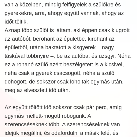
van a közelben, mindig felfigyelek a szülőkre és
gyerekekre, arra, ahogy együtt vannak, ahogy az
időt töltik.
Aznap több szülőt is láttam, aki éppen csak kiugrott
az autóból, berohant az épületbe, kirohant az
épületből, utána baktatott a kisgyerek – nagy
táskával többnyire –, be az autóba, és uzsgyi. Néha
ez a rohanó szülő azért beszélgetett is a kicsivel,
néha csak a gyerek csacsogott, néha a szülő
dohogott, de sokszor csak loholtak egymás után,
meg az elvesztett idő után.
Az együtt töltött idő sokszor csak pár perc, amíg
egymás mellett-mögött robogunk. A
szerencséseknek több. A szerencséseknek van
idejük megállni, és odafordulni a másik felé, és