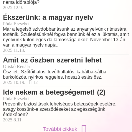
néma időrablója?
2025.12.9.
Ékszerünk: a magyar nyelv
Póda Erzsébet
Már a legelső szívdobbanásunk az anyanyelvünk ritmusára
történik. Születésünknél fogva bennünk él ez a lüktetés, amit
nyelvünk különleges dallamossága okoz. November 13-án
van a magyar nyelv napja.
2025.11.13.
Amit az őszben szeretni lehet
Oriskó Renáta
Ősz lett. Szőlőillatos, levélhullatós, kabátba-sálba
burkolózós, nyirkos reggeles, hosszú estés ősz.
2025.10.19.
12
Ide nekem a betegségemet! (2)
Póda Erzsébet
Preventív biztosítások lehetséges betegségek esetére,
avagy kössünk-e szerződéseket az egészségünk
érdekében?
2025.8.11.
További cikkek