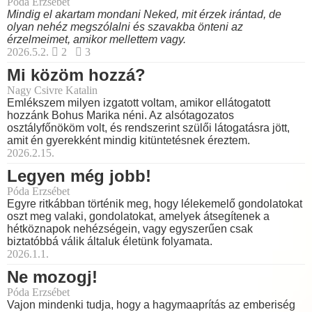
Póda Erzsébet
Mindig el akartam mondani Neked, mit érzek irántad, de
olyan nehéz megszólalni és szavakba önteni az
érzelmeimet, amikor mellettem vagy.
2026.5.2.
2
3
Mi közöm hozzá?
Nagy Csivre Katalin
Emlékszem milyen izgatott voltam, amikor ellátogatott
hozzánk Bohus Marika néni. Az alsótagozatos
osztályfőnököm volt, és rendszerint szülői látogatásra jött,
amit én gyerekként mindig kitüntetésnek éreztem.
2026.2.15.
Legyen még jobb!
Póda Erzsébet
Egyre ritkábban történik meg, hogy lélekemelő gondolatokat
oszt meg valaki, gondolatokat, amelyek átsegítenek a
hétköznapok nehézségein, vagy egyszerűen csak
biztatóbbá válik általuk életünk folyamata.
2026.1.1.
Ne mozogj!
Póda Erzsébet
Vajon mindenki tudja, hogy a hagymaaprítás az emberiség