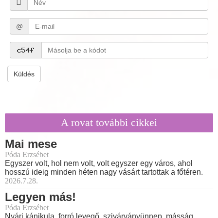
@
Küldés
A rovat további cikkei
Mai mese
Póda Erzsébet
Egyszer volt, hol nem volt, volt egyszer egy város, ahol
hosszú ideig minden héten nagy vásárt tartottak a főtéren.
2026.7.28.
Legyen más!
Póda Erzsébet
Nyári kánikula, forró levegő, szivárványünnep, másság,