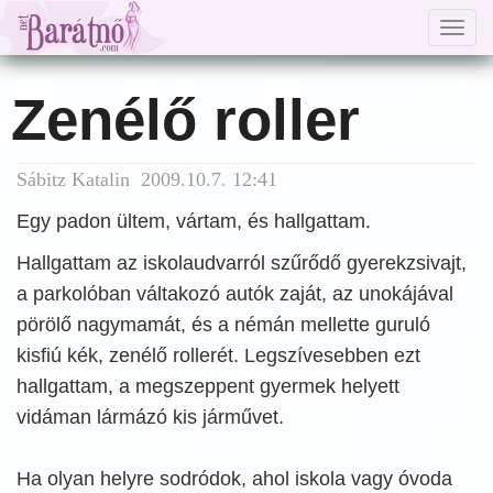
Togg
navig
Zenélő roller
Sábitz Katalin 2009.10.7. 12:41
Egy padon ültem, vártam, és hallgattam.
Hallgattam az iskolaudvarról szűrődő gyerekzsivajt,
a parkolóban váltakozó autók zaját, az unokájával
pörölő nagymamát, és a némán mellette guruló
kisfiú kék, zenélő rollerét. Legszívesebben ezt
hallgattam, a megszeppent gyermek helyett
vidáman lármázó kis járművet.
Ha olyan helyre sodródok, ahol iskola vagy óvoda