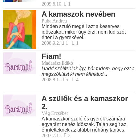
2009.6.10.
1
A kamaszok nevében
Puha Andrea
Minden szülő megéli azt a keserves
időszakot, mikor úgy érzi, nem tud szót
érteni a gyerekével.
2008.9.2.
1
1
Fiam!
Madarász Ildikó
Hadd szólítsalak így, bár tudom, hogy ezt a
megszólítást ki nem állhatod...
2008.8.1.
5
4
A szülők és a kamaszkor
2.
Vég Erzsébet
A kamaszkor szülő és gyerek számára
egyaránt nehéz időszak. Talán segít az
érintetteknek az alábbi néhány tanács.
2007.7.11.
2