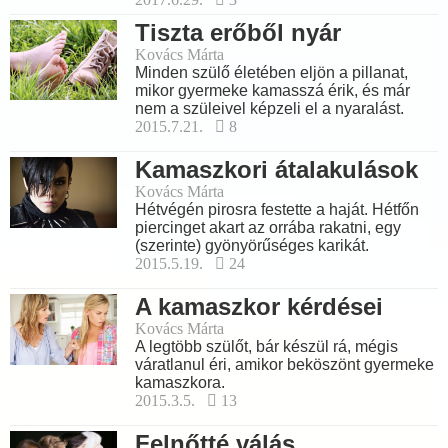
Tiszta erőből nyár
Kovács Márta
Minden szülő életében eljön a pillanat,
mikor gyermeke kamasszá érik, és már
nem a szüleivel képzeli el a nyaralást.
2015.7.21.
8
Kamaszkori átalakulások
Kovács Márta
Hétvégén pirosra festette a haját. Hétfőn
piercinget akart az orrába rakatni, egy
(szerinte) gyönyörűséges karikát.
2015.5.19.
24
A kamaszkor kérdései
Kovács Márta
A legtöbb szülőt, bár készül rá, mégis
váratlanul éri, amikor beköszönt gyermeke
kamaszkora.
2015.3.5.
13
Felnőtté válás