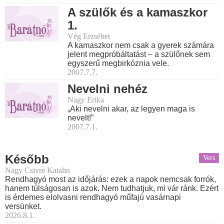
A szülők és a kamaszkor
1.
Vég Erzsébet
A kamaszkor nem csak a gyerek számára
jelent megpróbáltatást – a szülőnek sem
egyszerű megbirkóznia vele.
2007.7.7.
Nevelni nehéz
Nagy Erika
„Aki nevelni akar, az legyen maga is
nevelt!”
2007.7.1.
Később
Vers
Nagy Csivre Katalin
Rendhagyó most az időjárás: ezek a napok nemcsak forrók,
hanem túlságosan is azok. Nem tudhatjuk, mi vár ránk. Ezért
is érdemes elolvasni rendhagyó műfajú vasárnapi
versünket.
2026.8.1.