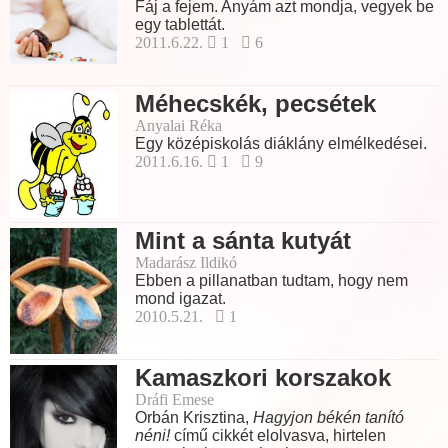
Fáj a fejem. Anyám azt mondja, vegyek be
egy tablettát.
2011.6.22.
1
6
Méhecskék, pecsétek
Anyalai Réka
Egy középiskolás diáklány elmélkedései.
2011.6.16.
1
9
Mint a sánta kutyát
Madarász Ildikó
Ebben a pillanatban tudtam, hogy nem
mond igazat.
2010.5.21.
1
Kamaszkori korszakok
Dráfi Emese
Orbán Krisztina,
Hagyjon békén tanító
néni!
című cikkét elolvasva, hirtelen