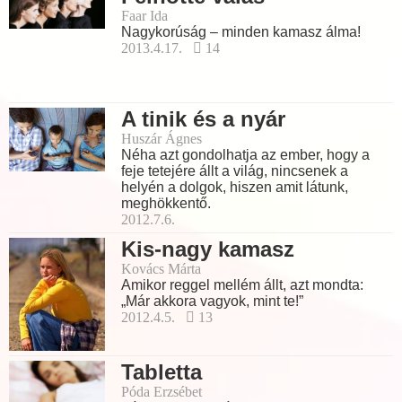
Faar Ida
Nagykorúság – minden kamasz álma!
2013.4.17.
14
A tinik és a nyár
Huszár Ágnes
Néha azt gondolhatja az ember, hogy a
feje tetejére állt a világ, nincsenek a
helyén a dolgok, hiszen amit látunk,
meghökkentő.
2012.7.6.
Kis-nagy kamasz
Kovács Márta
Amikor reggel mellém állt, azt mondta:
„Már akkora vagyok, mint te!”
2012.4.5.
13
Tabletta
Póda Erzsébet