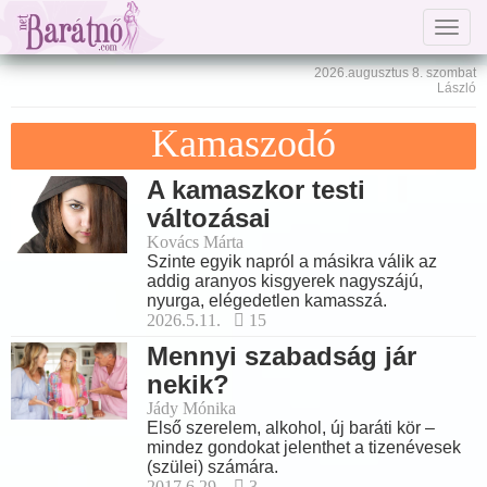
Togg
navig
2026.augusztus 8. szombat
László
Kamaszodó
A kamaszkor testi
változásai
Kovács Márta
Szinte egyik napról a másikra válik az
addig aranyos kisgyerek nagyszájú,
nyurga, elégedetlen kamasszá.
2026.5.11.
15
Mennyi szabadság jár
nekik?
Jády Mónika
Első szerelem, alkohol, új baráti kör –
mindez gondokat jelenthet a tizenévesek
(szülei) számára.
2017.6.29.
3