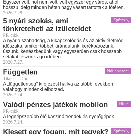
Egyszer volt, hol nem volt, volt egyszer egy város, ahol
hosszú ideig minden héten nagy vásárt tartottak a főtéren.
2026.7.28.
5 nyári szokás, ami
Egészség
tönkreteheti az ízületeidet
PR-cikk
A nyár a szabadság, a kikapcsolódás és az aktív életmód
időszaka, amikor többet kirándulunk, kerékpározunk,
úszunk, kertészkedünk vagy egyszerűen csak hosszabb
sétákat teszünk a jó időben.
2026.7.27.
Független
Női horizont
Tilajcsík Dóra
A „függetlenség” kifejezést hallva az utóbbi években
valahogy mindenki elborzad.
2026.7.24.
Valódi pénzes játékok mobilon
Hírek
PR-cikk
A legnépszerűbb élő kaszinó trendek és nyerőgépek
2026.7.24.
Kiesett egy fogam, mit tegyek?
Egészség