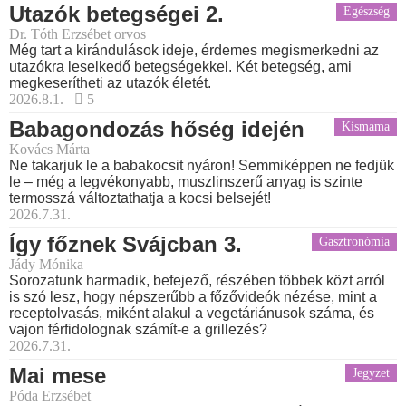
Utazók betegségei 2.
Egészség
Dr. Tóth Erzsébet orvos
Még tart a kirándulások ideje, érdemes megismerkedni az
utazókra leselkedő betegségekkel. Két betegség, ami
megkeserítheti az utazók életét.
2026.8.1.
5
Babagondozás hőség idején
Kismama
Kovács Márta
Ne takarjuk le a babakocsit nyáron! Semmiképpen ne fedjük
le – még a legvékonyabb, muszlinszerű anyag is szinte
termosszá változtathatja a kocsi belsejét!
2026.7.31.
Így főznek Svájcban 3.
Gasztronómia
Jády Mónika
Sorozatunk harmadik, befejező, részében többek közt arról
is szó lesz, hogy népszerűbb a főzővideók nézése, mint a
receptolvasás, miként alakul a vegetáriánusok száma, és
vajon férfidolognak számít-e a grillezés?
2026.7.31.
Mai mese
Jegyzet
Póda Erzsébet