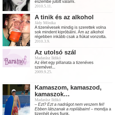
eszembe jutott valami.
2010.5.11.
A tinik és az alkohol
Jády Mónika
A tizenévesek mindig is szerettek volna
sok mindent kipróbálni. Ám az alkohol
régebben inkább csak a fiúkat vonzotta.
2010.3.9.
Az utolsó szál
Madarász Ildikó
Az élet egy pillanata a tizenéves
szemével...
2009.9.25.
Kamaszom, kamaszod,
kamaszok…
Madarász Ildikó
– Ezt? Ezt a nadrágot nem veszem fel!
Ebben látszanak a ropilábaim!
– mondja a
tizenhét éves fiunk.