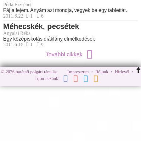
Póda Erzsébet
Fáj a fejem. Anyám azt mondja, vegyek be egy tablettát.
2011.6.22.
1
6
Méhecskék, pecsétek
Anyalai Réka
Egy középiskolás diáklány elmélkedései.
2011.6.16.
1
9
További cikkek
© 2026 barátnő polgári társulás
Impresszum
•
Rólunk
•
Hírlevél
•
Írjon nekünk!