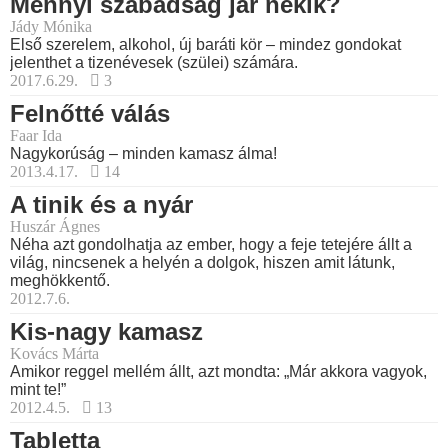
Mennyi szabadság jár nekik?
Jády Mónika
Első szerelem, alkohol, új baráti kör – mindez gondokat
jelenthet a tizenévesek (szülei) számára.
2017.6.29.
3
Felnőtté válás
Faar Ida
Nagykorúság – minden kamasz álma!
2013.4.17.
14
A tinik és a nyár
Huszár Ágnes
Néha azt gondolhatja az ember, hogy a feje tetejére állt a
világ, nincsenek a helyén a dolgok, hiszen amit látunk,
meghökkentő.
2012.7.6.
Kis-nagy kamasz
Kovács Márta
Amikor reggel mellém állt, azt mondta: „Már akkora vagyok,
mint te!”
2012.4.5.
13
Tabletta