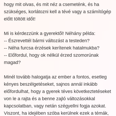
hogy mit olvas, és mit néz a csemeténk, és ha
szükséges, korlátozni kell a tévé vagy a számítógép
előtt töltött időt!
Mi is kérdezzünk a gyerektől! Néhány példa:
-- Észrevettél bármi változást a testeden?
-- Néha furcsa érzések kerítenek hatalmukba?
-- Előfordul, hogy ok nélkül érzed szomorúnak
magad?
Minél tovább halogatja az ember a fontos, esetleg
kényes beszélgetéseket, sajnos annál inkább
előfordulhat, hogy a gyerek téves következtetéseket
von le a rajta és a benne zajló változásokkal
kapcsolatban, vagy netán szégyellni fogja azokat.
Viszont, ha idejében szóba kerülnek ezek a témák,