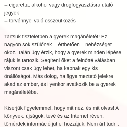
-- cigaretta, alkohol vagy drogfogyasztásra utaló
jegyek
-- törvénnyel való összeütközés
Tartsuk tiszteletben a gyerek magánéletét! Ez
nagyon sok szülőnek -- érthetően – nehézséget
okoz. Talán úgy érzik, hogy a gyerek minden lépése
rájuk is tartozik. Segíteni őket a felnőtté válásban
viszont csak úgy lehet, ha kapnak egy kis
önállóságot. Más dolog, ha figyelmeztető jelekre
akad az ember, és ilyenkor avatkozik be a gyerek
magánéletébe.
Kísérjük figyelemmel, hogy mit néz, és mit olvas! A
könyvek, újságok, tévé és az Internet révén,
tömérdek információ jut el hozzájuk. Nem árt tudni,