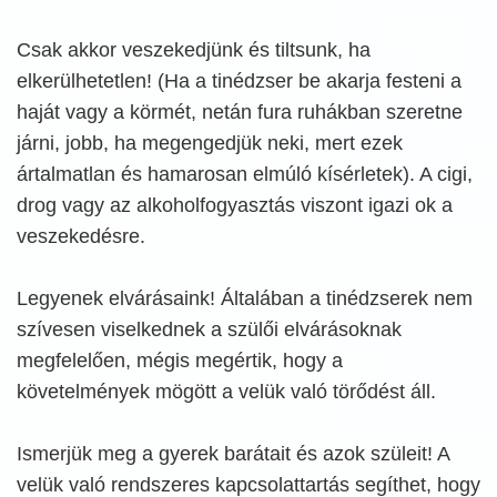
Csak akkor veszekedjünk és tiltsunk, ha
elkerülhetetlen! (Ha a tinédzser be akarja festeni a
haját vagy a körmét, netán fura ruhákban szeretne
járni, jobb, ha megengedjük neki, mert ezek
ártalmatlan és hamarosan elmúló kísérletek). A cigi,
drog vagy az alkoholfogyasztás viszont igazi ok a
veszekedésre.
Legyenek elvárásaink! Általában a tinédzserek nem
szívesen viselkednek a szülői elvárásoknak
megfelelően, mégis megértik, hogy a
követelmények mögött a velük való törődést áll.
Ismerjük meg a gyerek barátait és azok szüleit! A
velük való rendszeres kapcsolattartás segíthet, hogy