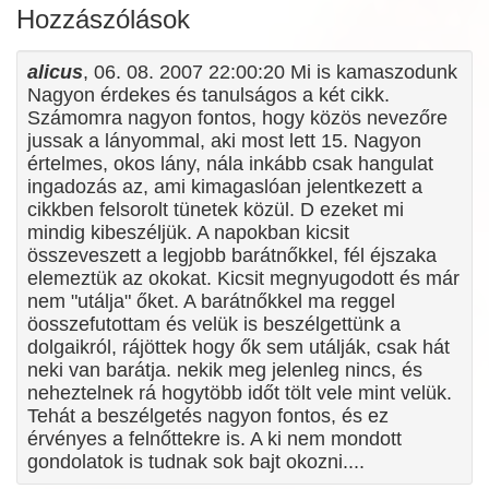
Hozzászólások
alicus
, 06. 08. 2007 22:00:20 Mi is kamaszodunk
Nagyon érdekes és tanulságos a két cikk.
Számomra nagyon fontos, hogy közös nevezőre
jussak a lányommal, aki most lett 15. Nagyon
értelmes, okos lány, nála inkább csak hangulat
ingadozás az, ami kimagaslóan jelentkezett a
cikkben felsorolt tünetek közül. D ezeket mi
mindig kibeszéljük. A napokban kicsit
összeveszett a legjobb barátnőkkel, fél éjszaka
elemeztük az okokat. Kicsit megnyugodott és már
nem "utálja" őket. A barátnőkkel ma reggel
öosszefutottam és velük is beszélgettünk a
dolgaikról, rájöttek hogy ők sem utálják, csak hát
neki van barátja. nekik meg jelenleg nincs, és
neheztelnek rá hogytöbb időt tölt vele mint velük.
Tehát a beszélgetés nagyon fontos, és ez
érvényes a felnőttekre is. A ki nem mondott
gondolatok is tudnak sok bajt okozni....