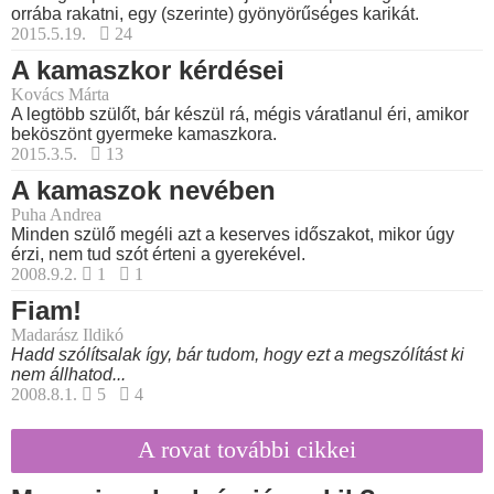
orrába rakatni, egy (szerinte) gyönyörűséges karikát.
2015.5.19.
24
A kamaszkor kérdései
Kovács Márta
A legtöbb szülőt, bár készül rá, mégis váratlanul éri, amikor
beköszönt gyermeke kamaszkora.
2015.3.5.
13
A kamaszok nevében
Puha Andrea
Minden szülő megéli azt a keserves időszakot, mikor úgy
érzi, nem tud szót érteni a gyerekével.
2008.9.2.
1
1
Fiam!
Madarász Ildikó
Hadd szólítsalak így, bár tudom, hogy ezt a megszólítást ki
nem állhatod...
2008.8.1.
5
4
A rovat további cikkei