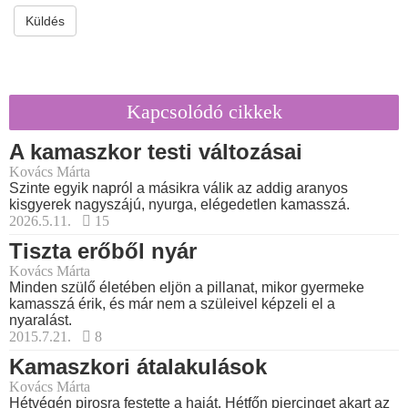
Küldés
Kapcsolódó cikkek
A kamaszkor testi változásai
Kovács Márta
Szinte egyik napról a másikra válik az addig aranyos
kisgyerek nagyszájú, nyurga, elégedetlen kamasszá.
2026.5.11.
15
Tiszta erőből nyár
Kovács Márta
Minden szülő életében eljön a pillanat, mikor gyermeke
kamasszá érik, és már nem a szüleivel képzeli el a
nyaralást.
2015.7.21.
8
Kamaszkori átalakulások
Kovács Márta
Hétvégén pirosra festette a haját. Hétfőn piercinget akart az