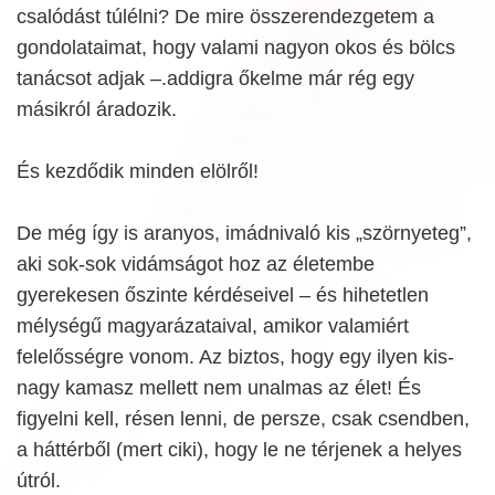
csalódást túlélni? De mire összerendezgetem a
gondolataimat, hogy valami nagyon okos és bölcs
tanácsot adjak –.addigra őkelme már rég egy
másikról áradozik.
És kezdődik minden elölről!
De még így is aranyos, imádnivaló kis „szörnyeteg”,
aki sok-sok vidámságot hoz az életembe
gyerekesen őszinte kérdéseivel – és hihetetlen
mélységű magyarázataival, amikor valamiért
felelősségre vonom. Az biztos, hogy egy ilyen kis-
nagy kamasz mellett nem unalmas az élet! És
figyelni kell, résen lenni, de persze, csak csendben,
a háttérből (mert ciki), hogy le ne térjenek a helyes
útról.