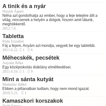
A tinik és a nyár
Huszár Ágnes
Néha azt gondolhatja az ember, hogy a feje tetejére állt a
világ, nincsenek a helyén a dolgok, hiszen amit látunk,
meghökkentő.
2012.7.6.
Tabletta
Póda Erzsébet
Fáj a fejem. Anyám azt mondja, vegyek be egy tablettát.
2011.6.22.
1
6
Méhecskék, pecsétek
Anyalai Réka
Egy középiskolás diáklány elmélkedései.
2011.6.16.
1
9
Mint a sánta kutyát
Madarász Ildikó
Ebben a pillanatban tudtam, hogy nem mond igazat.
2010.5.21.
1
Kamaszkori korszakok
Dráfi Emese