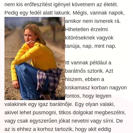
nem kis erőfeszítést igényel követnem az életét.
Pedig egy fedél alatt lakunk.
Mégis, vannak napok,
amikor nem ismerek rá.
Hihetetlen érzelmi
kitöréseknek vagyok
tanúja, nap, mint nap.
Itt vannak például a
barátnős sztorik. Azt
hiszem, ebben a
kiskamasz korban nagyon
fontos, hogy legyen
valakinek egy igaz barátnője. Egy olyan valaki,
akivel lehet pusmogni, titkos dolgokat megbeszélni,
vagy csak egyszerűen jókat nevetni vagy sírni. De
az is ehhez a korhoz tartozik, hogy akit eddig