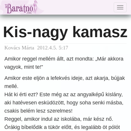
Togg
navig
Kis-nagy kamasz
Kovács Márta 2012.4.5. 5:17
Amikor reggel mellém állt, azt mondta: „Már akkora
vagyok, mint te!”
Amikor este eljön a lefekvés ideje, azt akarja, bújjak
mellé.
Hát ki érti ezt? Este még az az angyalképű kislány,
aki hatévesen esküdözött, hogy soha senki másba,
csakis belém lesz szerelmes!
Reggel, amikor indul az iskolába, már kész nő.
Órákig bíbelődik a tükör előtt, és legalább öt pólót