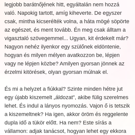
legjobb barátnőjének hitt, egyáltalán nem hozzá
való. Napokig tartott, amíg kiheverte. De egyszer
csak, mintha kicserélték volna, a háta mögé söpörte
az egészet, és ment tovább. Én meg csak álltam a
vigasztaló szövegemmel... Ugyan, kit érdekelt már?
Nagyon nehéz ilyenkor egy szülőnek eldöntenie,
hogyan és milyen mélyen avatkozzon be, lépjen
vagy ne lépjen közbe? Amilyen gyorsan jönnek az
érzelmi kitörések, olyan gyorsan múlnak el.
És mi a helyzet a fiúkkal? Szinte minden hétre jut
egy újabb kiszemelt „áldozat”, akibe fülig szerelmes
lehet. És indul a lányos nyomozás. Vajon ő is tetszik
a kiszemeltnek? Ha igen, akkor öröm és reggelente
dupla idő a tükör előtt. Ha nem? Este sírás a
vállamon: adjak tanácsot, hogyan lehet egy ekkora