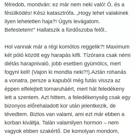
félredob, mondván: ez már nem neki való! Ó, és a
fésülködés! Kész katasztrófa. „Hogy lehet valakinek
ilyen lehetetlen haja?! Úgyis levágatom.
Befestetem!” Hallatszik a fürdőszoba felől..
Hol vannak már a régi komótos reggelik?! Maximum
két póló között egy harapás kifli. Tízóraira csak némi
diétás harapnivaló, jobb esetben gyümölcs, mert
fogyni kell! (Vajon ki mondta neki?!).Aztán rohanás
a vonatra, persze a kapuból még futás vissza az
éppen elfelejtett tornaruháért, mert hát feledékeny
lett a szentem. Azt hittem, a feledékenység csak egy
bizonyos előrehaladott kor után jelentkezik, de
tévedtem. Biztos van valami, ami ezt már ebben a
korban kiváltja. Talán valamilyen hormon – nem
vagyok ebben szakértő. De komolyan mondom,