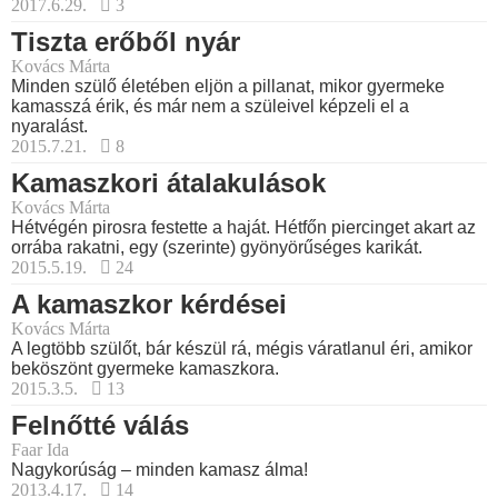
2017.6.29.
3
Tiszta erőből nyár
Kovács Márta
Minden szülő életében eljön a pillanat, mikor gyermeke
kamasszá érik, és már nem a szüleivel képzeli el a
nyaralást.
2015.7.21.
8
Kamaszkori átalakulások
Kovács Márta
Hétvégén pirosra festette a haját. Hétfőn piercinget akart az
orrába rakatni, egy (szerinte) gyönyörűséges karikát.
2015.5.19.
24
A kamaszkor kérdései
Kovács Márta
A legtöbb szülőt, bár készül rá, mégis váratlanul éri, amikor
beköszönt gyermeke kamaszkora.
2015.3.5.
13
Felnőtté válás
Faar Ida
Nagykorúság – minden kamasz álma!
2013.4.17.
14