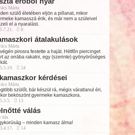
szta erőből nyár
ács Márta
den szülő életében eljön a pillanat, mikor
rmeke kamasszá érik, és már nem a szüleivel
zeli el a nyaralást.
5.7.21.
8
maszkori átalakulások
ács Márta
végén pirosra festette a haját. Hétfőn piercinget
rt az orrába rakatni, egy (szerinte) gyönyörűséges
ikát.
5.5.19.
24
kamaszkor kérdései
ács Márta
egtöbb szülőt, bár készül rá, mégis váratlanul éri,
kor beköszönt gyermeke kamaszkora.
5.3.5.
13
lnőtté válás
r Ida
ykorúság – minden kamasz álma!
3.4.17.
14