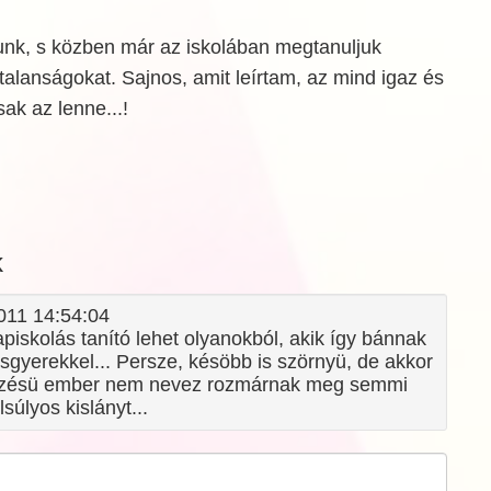
lunk, s közben már az iskolában megtanuljuk
gtalanságokat. Sajnos, amit leírtam, az mind igaz és
ak az lenne...!
k
2011 14:54:04
iskolás tanító lehet olyanokból, akik így bánnak
sgyerekkel... Persze, késöbb is szörnyü, de akkor
rzésü ember nem nevez rozmárnak meg semmi
súlyos kislányt...