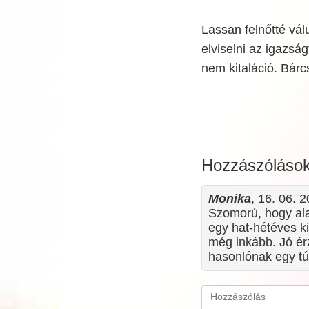
Lassan felnőtté vá
elviselni az igazsá
nem kitaláció. Bárcs
Hozzászóláso
Monika
, 16. 06. 
Szomorú, hogy alap
egy hat-hétéves ki
még inkább. Jó é
hasonlónak egy túl