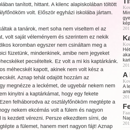
Ti
ban tanított, hittant. A kilenc alapiskolában töltött
Kov
ályfőnököm volt. Először egyházi iskolába jártam.
Min
gye
kép
áltak a tanárok, mert soha nem viseltem el az
201
t, volt saját véleményem és szerintem ez nekik
Ka
Kov
odikos koromban egyszer nem csináltam meg a
Hét
pici füzetünk, mindenkinek, amibe nem jegyeket
aka
kar
ecskéket pecsételtek. Ez volt a mi kis kaptárkánk.
201
 piros méhecskét kapott, akinek nem volt kész a
A 
hecskét. Aznap tehát odajött hozzám az
Kov
ogy megnézze a leckémet, de ugyebár nekem nem
A l
ami
ttem kinyitni a kaptárkámat, hogy egy fekete
201
Ezen felháborodva az osztályfőnököm megtépte a
Fe
l, hogy nekem ekcémás volt a fülem és nagyon
Faa
l is kezdett vérezni. Persze elkezdtem sírni, de
Nag
201
gtépte a fülemet, hanem mert nagyon fájt! Aznap