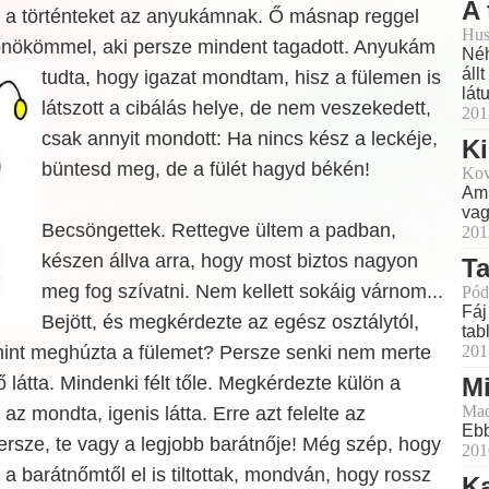
A 
 a történteket az anyukámnak. Ő másnap reggel
Hus
főnökömmel, aki persze mindent tagadott. Anyukám
Néh
áll
tudta, hogy igazat mondtam, hisz a fülemen is
lát
látszott a cibálás helye, de nem veszekedett,
201
csak annyit mondott: Ha nincs kész a leckéje,
K
büntesd meg, de a fülét hagyd békén!
Kov
Ami
vag
Becsöngettek. Rettegve ültem a padban,
201
készen állva arra, hogy most biztos nagyon
Ta
meg fog szívatni. Nem kellett sokáig várnom...
Pód
Fáj
Bejött, és megkérdezte az egész osztálytól,
tabl
amint meghúzta a fülemet? Persze senki nem merte
201
 látta. Mindenki félt tőle. Megkérdezte külön a
Mi
Mad
az mondta, igenis látta. Erre azt felelte az
Ebb
ersze, te vagy a legjobb barátnője! Még szép, hogy
201
ől a barátnőmtől el is tiltottak, mondván, hogy rossz
K