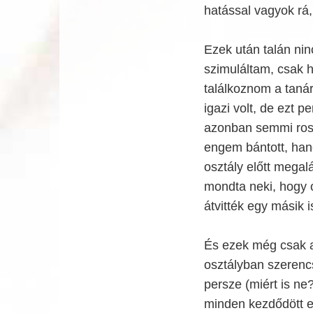
hatással vagyok rá
Ezek után talán nin
szimuláltam, csak h
találkoznom a taná
igazi volt, de ezt p
azonban semmi ros
engem bántott, han
osztály előtt megalá
mondta neki, hogy o
átvitték egy másik i
És ezek még csak a
osztályban szerenc
persze (miért is n
minden kezdődött el