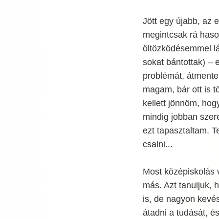
Jött egy újabb, az 
megintcsak rá haso
öltözködésemmel lá
sokat bántottak) – 
problémát, átmente
magam, bár ott is t
kellett jönnöm, hog
mindig jobban szere
ezt tapasztaltam. T
csalni...
Most középiskolás v
más. Azt tanuljuk, 
is, de nagyon kevés
átadni a tudását, é