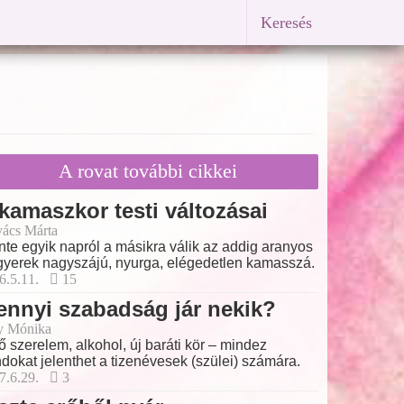
Keresés
A rovat további cikkei
kamaszkor testi változásai
ács Márta
nte egyik napról a másikra válik az addig aranyos
gyerek nagyszájú, nyurga, elégedetlen kamasszá.
6.5.11.
15
nnyi szabadság jár nekik?
y Mónika
ő szerelem, alkohol, új baráti kör – mindez
dokat jelenthet a tizenévesek (szülei) számára.
7.6.29.
3