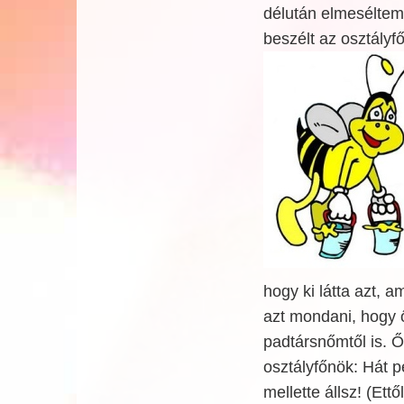
délután elmeséltem
beszélt az osztály
hogy ki látta azt, 
azt mondani, hogy ő
padtársnőmtől is. Ő 
osztályfőnök: Hát p
mellette állsz! (Ett