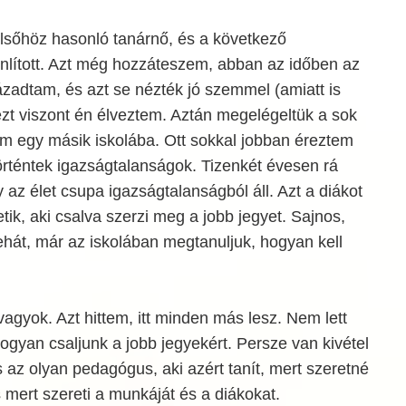
elsőhöz hasonló tanárnő, és a következő
nlított. Azt még hozzáteszem, abban az időben az
zadtam, és azt se nézték jó szemmel (amiatt is
ezt viszont én élveztem. Aztán megelégeltük a sok
m egy másik iskolába. Ott sokkal jobban éreztem
örténtek igazságtalanságok. Tizenkét évesen rá
y az élet csupa igazságtalanságból áll. Azt a diákot
tik, aki csalva szerzi meg a jobb jegyet. Sajnos,
ehát, már az iskolában megtanuljuk, hogyan kell
agyok. Azt hittem, itt minden más lesz. Nem lett
hogyan csaljunk a jobb jegyekért. Persze van kivétel
 az olyan pedagógus, aki azért tanít, mert szeretné
s mert szereti a munkáját és a diákokat.