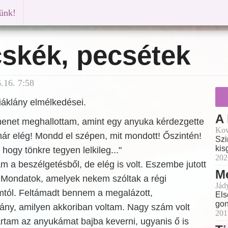
künk!
skék, pecsétek
.16. 7:58
iáklány elmélkedései.
A 
enet meghallottam, amint egy anyuka kérdezgette
Kov
már elég! Mondd el szépen, mit mondott! Őszintén!
Szi
kis
ogy tönkre tegyen lelkileg..."
202
am a beszélgetésből, de elég is volt. Eszembe jutott
Me
 Mondatok, amelyek nekem szóltak a régi
Jád
imtól. Feltámadt bennem a megalázott,
Els
gon
lány, amilyen akkoriban voltam. Nagy szám volt
201
rtam az anyukámat bajba keverni, ugyanis ő is