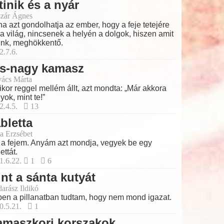
tinik és a nyár
zár Ágnes
a azt gondolhatja az ember, hogy a feje tetejére
t a világ, nincsenek a helyén a dolgok, hiszen amit
unk, meghökkentő.
2.7.6.
is-nagy kamasz
ács Márta
kor reggel mellém állt, azt mondta: „Már akkora
yok, mint te!”
2.4.5.
13
bletta
a Erzsébet
 a fejem. Anyám azt mondja, vegyek be egy
ettát.
1.6.22.
1
6
nt a sánta kutyát
arász Ildikó
en a pillanatban tudtam, hogy nem mond igazat.
0.5.21.
1
amaszkori korszakok