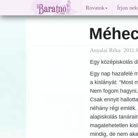
Rovatok
Írjon ne
Méhec
Anyalai Réka 2011.6
Egy középiskolás d
Egy nap hazafelé m
a kislányát: "Most 
Nem fogom hagyni, h
Csak ennyit hallott
néhány régi emlék.
alapiskolás tanára
magatehetetlen kis
mindig, de nem aka