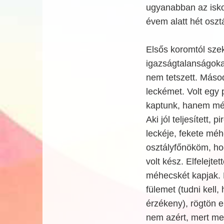
ugyanabban az iskolá
évem alatt hét oszt
Elsős koromtól szek
igazságtalanságoka
nem tetszett. Más
leckémet. Volt egy 
kaptunk, hanem méh
Aki jól teljesített,
leckéje, fekete mé
osztályfőnököm, h
volt kész. Elfelejte
méhecskét kapjak. 
fülemet (tudni kel
érzékeny), rögtön e
nem azért, mert me