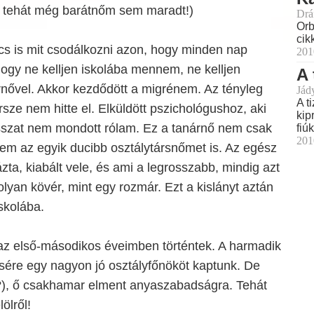
, tehát még barátnőm sem maradt!)
Drá
Orb
cik
cs is mit csodálkozni azon, hogy minden nap
201
ogy ne kelljen iskolába mennem, ne kelljen
A 
rnővel. Akkor kezdődött a migrénem. Az tényleg
Jád
A t
ersze nem hitte el. Elküldött pszichológushoz, aki
kip
szat nem mondott rólam. Ez a tanárnő nem csak
fiú
201
em az egyik ducibb osztálytársnőmet is. Az egész
zta, kiabált vele, és ami a legrosszabb, mindig azt
lyan kövér, mint egy rozmár. Ezt a kislányt aztán
skolába.
z első-másodikos éveimben történtek. A harmadik
sére egy nagyon jó osztályfőnököt kaptunk. De
e?), ő csakhamar elment anyaszabadságra. Tehát
ölről!