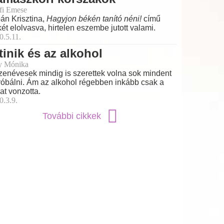
fi Emese
án Krisztina,
Hagyjon békén tanító néni!
című
két elolvasva, hirtelen eszembe jutott valami.
0.5.11.
tinik és az alkohol
y Mónika
izenévesek mindig is szerettek volna sok mindent
róbálni. Ám az alkohol régebben inkább csak a
kat vonzotta.
0.3.9.
További cikkek