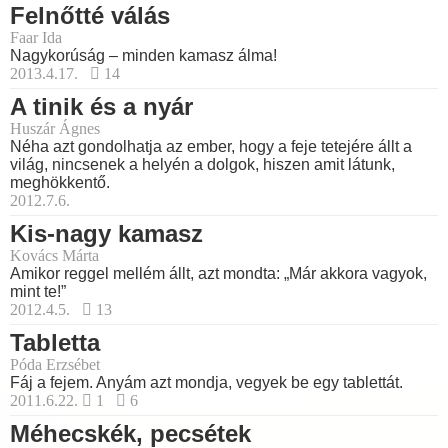
Felnőtté válás
Faar Ida
Nagykorúság – minden kamasz álma!
2013.4.17.
14
A tinik és a nyár
Huszár Ágnes
Néha azt gondolhatja az ember, hogy a feje tetejére állt a
világ, nincsenek a helyén a dolgok, hiszen amit látunk,
meghökkentő.
2012.7.6.
Kis-nagy kamasz
Kovács Márta
Amikor reggel mellém állt, azt mondta: „Már akkora vagyok,
mint te!”
2012.4.5.
13
Tabletta
Póda Erzsébet
Fáj a fejem. Anyám azt mondja, vegyek be egy tablettát.
2011.6.22.
1
6
Méhecskék, pecsétek