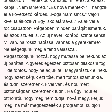
találkozol?” – érdeklődik a szülő, mire ezt a választ
kapja: „Nem ismered.” „És hová mentek?” – hangzik
el a következő kérdés. „Fogalmam sincs.” Vajon
kivel találkozik?! Egy iskolatársával? Valakivel a
focicsapatból? Régebben minden barátját ismertük,
és azok szüleit is. Az új haveri köréből szinte senkit.
Mi van, ha rossz hatással vannak a gyerekemre?
Ne elégedjünk meg a fenti válasszal.
Ragaszkodjunk hozzá, hogy mutassa be nekünk az
új barátait. A gyerek egészen biztosan tiltakozni fog
– de fontos, hogy ne adjuk fel. Magyarázzuk el neki,
hogy azért kérjük ezt tőle, mert fontos számunkra,
és tudni szeretnénk, kivel van, és hol, mert
biztonságban szeretnénk tudni. Ha úgy indul el
otthonról, hogy még nem tudja, hová megy, kérjük
meg, ha már megbeszélték a programot, küldjön