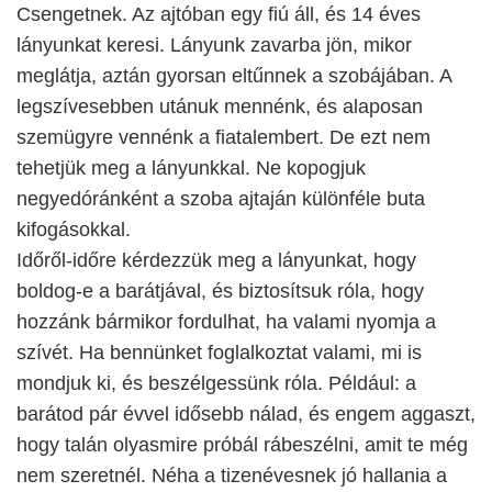
Csengetnek. Az ajtóban egy fiú áll, és 14 éves
lányunkat keresi. Lányunk zavarba jön, mikor
meglátja, aztán gyorsan eltűnnek a szobájában. A
legszívesebben utánuk mennénk, és alaposan
szemügyre vennénk a fiatalembert. De ezt nem
tehetjük meg a lányunkkal. Ne kopogjuk
negyedóránként a szoba ajtaján különféle buta
kifogásokkal.
Időről-időre kérdezzük meg a lányunkat, hogy
boldog-e a barátjával, és biztosítsuk róla, hogy
hozzánk bármikor fordulhat, ha valami nyomja a
szívét. Ha bennünket foglalkoztat valami, mi is
mondjuk ki, és beszélgessünk róla. Például: a
barátod pár évvel idősebb nálad, és engem aggaszt,
hogy talán olyasmire próbál rábeszélni, amit te még
nem szeretnél. Néha a tizenévesnek jó hallania a