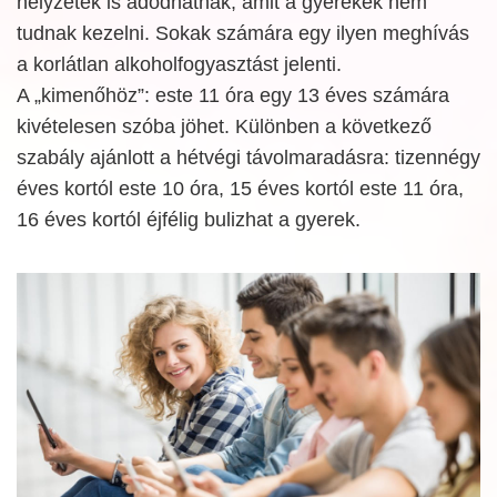
helyzetek is adódhatnak, amit a gyerekek nem
tudnak kezelni. Sokak számára egy ilyen meghívás
a korlátlan alkoholfogyasztást jelenti.
A „kimenőhöz”: este 11 óra egy 13 éves számára
kivételesen szóba jöhet. Különben a következő
szabály ajánlott a hétvégi távolmaradásra: tizennégy
éves kortól este 10 óra, 15 éves kortól este 11 óra,
16 éves kortól éjfélig bulizhat a gyerek.