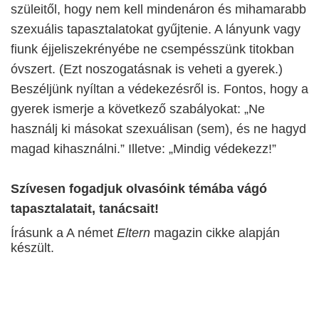
szüleitől, hogy nem kell mindenáron és mihamarabb
szexuális tapasztalatokat gyűjtenie. A lányunk vagy
fiunk éjjeliszekrényébe ne csempésszünk titokban
óvszert. (Ezt noszogatásnak is veheti a gyerek.)
Beszéljünk nyíltan a védekezésről is. Fontos, hogy a
gyerek ismerje a következő szabályokat: „Ne
használj ki másokat szexuálisan (sem), és ne hagyd
magad kihasználni.” Illetve: „Mindig védekezz!”
Szívesen fogadjuk olvasóink témába vágó
tapasztalatait, tanácsait!
Írásunk a A német
Eltern
magazin cikke alapján
készült.