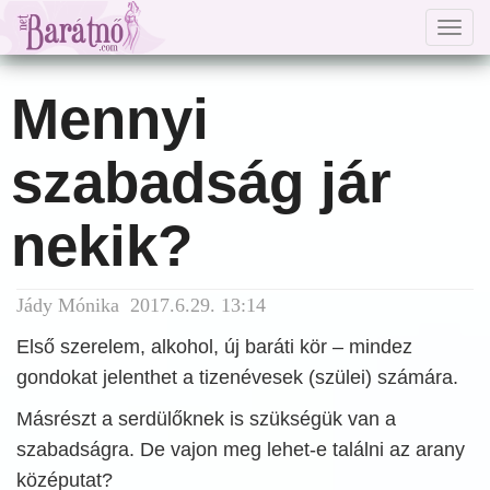
Togg
navig
Mennyi
szabadság jár
nekik?
Jády Mónika 2017.6.29. 13:14
Első szerelem, alkohol, új baráti kör – mindez
gondokat jelenthet a tizenévesek (szülei) számára.
Másrészt a serdülőknek is szükségük van a
szabadságra. De vajon meg lehet-e találni az arany
középutat?