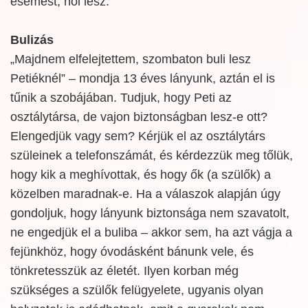
esemest, hol lesz.
Bulizás
„Majdnem elfelejtettem, szombaton buli lesz
Petiéknél” – mondja 13 éves lányunk, aztán el is
tűnik a szobájában. Tudjuk, hogy Peti az
osztálytársa, de vajon biztonságban lesz-e ott?
Elengedjük vagy sem? Kérjük el az osztálytárs
szüleinek a telefonszámát, és kérdezzük meg tőlük,
hogy kik a meghívottak, és hogy ők (a szülők) a
közelben maradnak-e. Ha a válaszok alapján úgy
gondoljuk, hogy lányunk biztonsága nem szavatolt,
ne engedjük el a buliba – akkor sem, ha azt vágja a
fejünkhöz, hogy óvodásként bánunk vele, és
tönkretesszük az életét. Ilyen korban még
szükséges a szülők felügyelete, ugyanis olyan