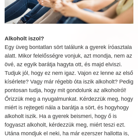
Alkoholt iszol?
Egy üveg bontatlan sört találunk a gyerek íróasztala
alatt. Mikor felelősségre vonjuk, azt mondja, nem az
övé, az egyik barátja hagyta ott, és majd elviszi.
Tudjuk jól, hogy ez nem igaz. Vajon ez lenne az első
kísérlete? Vagy már régebb óta iszik alkoholt? Pedig
pontosan tudja, hogy mit gondolunk az alkoholról!
Őrizzük meg a nyugalmunkat. Kérdezzük meg, hogy
miért is rejtegeti nála a barátja a sört, és hogyhogy
alkoholt iszik. Ha a gyerek beismeri, hogy ő is
fogyaszt alkoholt, kérdezzük meg, miért teszi ezt.
Utána mondjuk el neki, ha már ezerszer hallotta is,