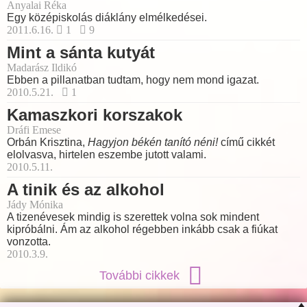
Anyalai Réka
Egy középiskolás diáklány elmélkedései.
2011.6.16.
1
9
Mint a sánta kutyát
Madarász Ildikó
Ebben a pillanatban tudtam, hogy nem mond igazat.
2010.5.21.
1
Kamaszkori korszakok
Dráfi Emese
Orbán Krisztina,
Hagyjon békén tanító néni!
című cikkét
elolvasva, hirtelen eszembe jutott valami.
2010.5.11.
A tinik és az alkohol
Jády Mónika
A tizenévesek mindig is szerettek volna sok mindent
kipróbálni. Ám az alkohol régebben inkább csak a fiúkat
vonzotta.
2010.3.9.
További cikkek