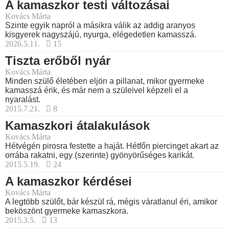
A kamaszkor testi változásai
Kovács Márta
Szinte egyik napról a másikra válik az addig aranyos
kisgyerek nagyszájú, nyurga, elégedetlen kamasszá.
2026.5.11.
15
Tiszta erőből nyár
Kovács Márta
Minden szülő életében eljön a pillanat, mikor gyermeke
kamasszá érik, és már nem a szüleivel képzeli el a
nyaralást.
2015.7.21.
8
Kamaszkori átalakulások
Kovács Márta
Hétvégén pirosra festette a haját. Hétfőn piercinget akart az
orrába rakatni, egy (szerinte) gyönyörűséges karikát.
2015.5.19.
24
A kamaszkor kérdései
Kovács Márta
A legtöbb szülőt, bár készül rá, mégis váratlanul éri, amikor
beköszönt gyermeke kamaszkora.
2015.3.5.
13