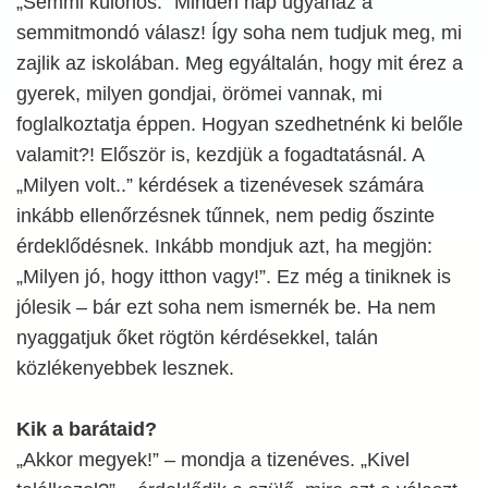
„Semmi különös.” Minden nap ugyanaz a
semmitmondó válasz! Így soha nem tudjuk meg, mi
zajlik az iskolában. Meg egyáltalán, hogy mit érez a
gyerek, milyen gondjai, örömei vannak, mi
foglalkoztatja éppen. Hogyan szedhetnénk ki belőle
valamit?! Először is, kezdjük a fogadtatásnál. A
„Milyen volt..” kérdések a tizenévesek számára
inkább ellenőrzésnek tűnnek, nem pedig őszinte
érdeklődésnek. Inkább mondjuk azt, ha megjön:
„Milyen jó, hogy itthon vagy!”. Ez még a tiniknek is
jólesik – bár ezt soha nem ismernék be. Ha nem
nyaggatjuk őket rögtön kérdésekkel, talán
közlékenyebbek lesznek.
Kik a barátaid?
„Akkor megyek!” – mondja a tizenéves. „Kivel