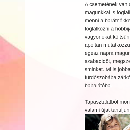
A csemetének van ap
magunkkal is foglal
menni a barátnőkkel
foglalkozni a hobbi
vagyonokat költsün
ápoltan mutatkozzu
egész napra magunko
szabadidőt, megszel
sminket. Mi is jobb
fürdőszobába zárkó
babalátóba.
Tapasztalatból mon
valami újat tanulju