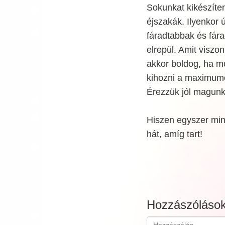
Sokunkat kikészíten
éjszakák. Ilyenkor
fáradtabbak és fár
elrepül. Amit viszo
akkor boldog, ha mo
kihozni a maximumo
Érezzük jól magun
Hiszen egyszer min
hát, amíg tart!
Hozzászóláso