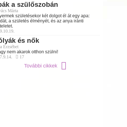
pák a szülőszobán
ács Márta
yermek születésekor két dolgot él át egy apa:
dát, a születés élményét, és az anya iránti
teletet.
9.10.19.
ólyák és nők
a Erzsébet
gy nem akarok otthon szülni!
7.9.14.
17
További cikkek