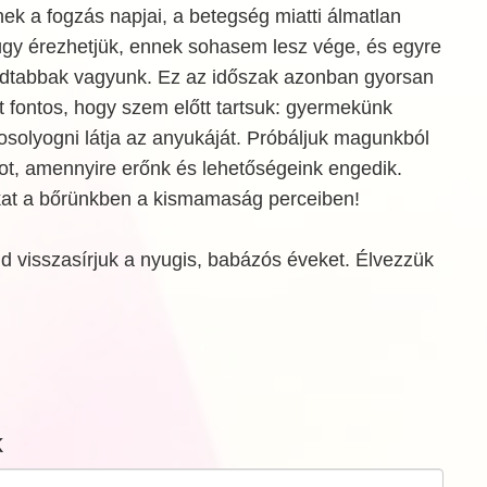
ek a fogzás napjai, a betegség miatti álmatlan
 úgy érezhetjük, ennek sohasem lesz vége, és egyre
adtabbak vagyunk. Ez az időszak azonban gyorsan
nt fontos, hogy szem előtt tartsuk: gyermekünk
solyogni látja az anyukáját. Próbáljuk magunkból
t, amennyire erőnk és lehetőségeink engedik.
kat a bőrünkben a kismamaság perceiben!
d visszasírjuk a nyugis, babázós éveket. Élvezzük
k