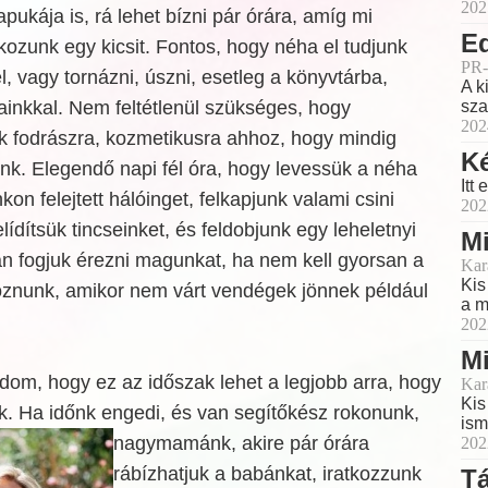
202
ukája is, rá lehet bízni pár órára, amíg mi
Ed
kozunk egy kicsit. Fontos, hogy néha el tudjunk
PR-
, vagy tornázni, úszni, esetleg a könyvtárba,
A k
jainkkal. Nem feltétlenül szükséges, hogy
sza
202
k fodrászra, kozmetikusra ahhoz, hogy mindig
K
nk. Elegendő napi fél óra, hogy levessük a néha
Itt
n felejtett hálóinget, felkapjunk valami csini
202
ídítsük tincseinket, és feldobjunk egy leheletnyi
Mi
an fogjuk érezni magunkat, ha nem kell gyorsan a
Kar
Kis
znunk, amikor nem várt vendégek jönnek például
a m
202
Mi
dom, hogy ez az időszak lehet a legjobb arra, hogy
Kar
Kis
nk. Ha időnk engedi, és van segítőkész
rokonunk,
ism
nagymamánk, akire pár órára
202
rábízhatjuk a babánkat, iratkozzunk
T