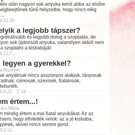
lés után nagyon sok anyuka kerül abba az elsőre
ségbeejtőnek tűnő helyzetbe, hogy nincs elég
...
0.12.20.
lyik a legjobb tápszer?
egideálisabb és legjobb dolog a szoptatás, de
yon sok újdonsült anyuka, valamilyen okból nem
ja szoptatni a kisbabáját.
0.12.7.
 legyen a gyerekkel?
a Erzsébet
ai anyáknak nincs asszonyos alakjuk, lányosak
adnak, csinosak, szexisek, fiatalosak,
leburdik.
0.9.22.
34
m értem...!
ács Márta
 mindig értem a mai fiatal anyukákat. Az az
ésem, hogy elhitették velük: az a jó kisbaba,
gyerek, akivel nincs semmi gond.
0.2.12.