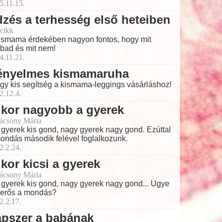
5.11.15.
zés a terhesség első heteiben
cikk
ismama érdekében nagyon fontos, hogy mit
bad és mit nem!
4.11.21.
ényelmes kismamaruha
 egy kis segítség a kismama-leggings vásárláshoz!
2.12.4.
kor nagyobb a gyerek
ácsony Mária
 gyerek kis gond, nagy gyerek nagy gond. Ezúttal
ondás második felével foglalkozunk.
2.2.24.
kor kicsi a gyerek
ácsony Mária
 gyerek kis gond, nagy gyerek nagy gond... Ugye
erős a mondás?
2.2.17.
ápszer a babának