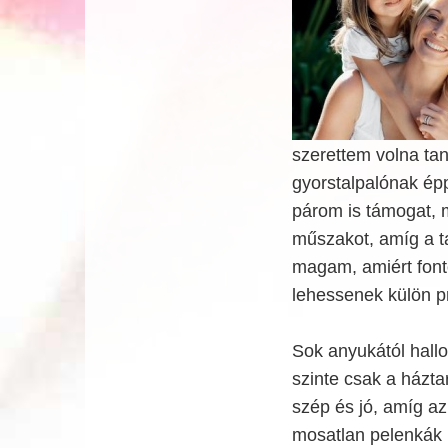
szerettem volna ta
gyorstalpalónak é
párom is támogat, m
műszakot, amíg a 
magam, amiért fonto
lehessenek külön p
Sok anyukától hall
szinte csak a házt
szép és jó, amíg a
mosatlan pelenkák 