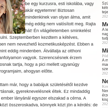
be egy kurzusra, esti iskolába, vagy
Szü
két
akár egyetemre! Biztosan
teje
202
mindenkinek van olyan álma, amit
Me
még eddig nem valósított meg. Rajta
A l
hát! Én világéletemben sminkelést
nag
nulni. Szeptemberben kezdtem a kétéves,
tud
202
ppen nem nevezhető kozmetikusképzést. Ebben a
Mi
int eddig mindenben. Átvállalja az otthoni
Pód
tanfolyamon vagyok. Szerencsésnek érzem
A m
snak tartja, hogy a pici mellett ugyanúgy
mar
sze
rogramjaim, ahogyan előtte.
202
Ne
ottam már, hogy a babájuk születésétől kezdve
Kov
Nem
artásnak, gyereknevelésnek éltek. Ez mindaddig
érz
z ember lányánál egyszer elszakad a cérna. A
kis
202
közt összeroskadva, könnyek közt jön a kérdés: de