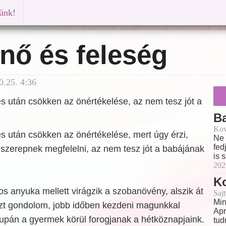
künk!
nő és feleség
0.25. 4:36
s után csökken az önértékelése, az nem tesz jót a
B
Kov
s után csökken az önértékelése, mert úgy érzi,
Ne 
fed
zerepnek megfelelni, az nem tesz jót a babájának
is 
202
Ko
 anyuka mellett virágzik a szobanövény, alszik át
Sajt
Min
 Azt gondolom, jobb időben kezdeni magunkkal
Apr
supán a gyermek körül forogjanak a hétköznapjaink.
tud