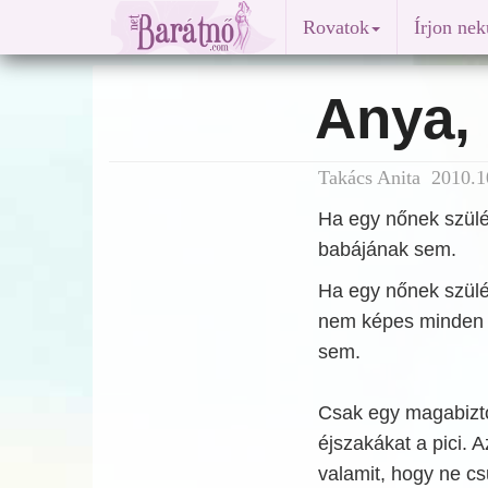
Rovatok
Írjon ne
Anya, 
Takács Anita 2010.1
Ha egy nőnek szülé
babájának sem.
Ha egy nőnek szülé
nem képes minden s
sem.
Csak egy magabiztos
éjszakákat a pici.
valamit, hogy ne c