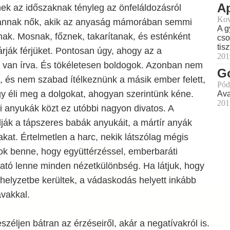
A
ek az időszaknak tényleg az önfeláldozásról
Kov
Vannak nők, akik az anyaság mámorában semmi
A g
ak. Mosnak, főznek, takarítanak, és esténként
cso
tisz
várják férjüket. Pontosan úgy, ahogy az a
201
van írva. És tökéletesen boldogok. Azonban nem
G
 és nem szabad ítélkeznünk a másik ember felett,
Pód
y éli meg a dolgokat, ahogyan szerintünk kéne.
Ava
201
i anyukák közt ez utóbbi nagyon divatos. A
ják a tápszeres babák anyukáit, a mártír anyák
kat. Értelmetlen a harc, nekik látszólag mégis
yok benne, hogy együttérzéssel, emberbaráti
ható lenne minden nézetkülönbség. Ha látjuk, hogy
helyzetbe kerültek, a vádaskodás helyett inkább
avakkal.
széljen bátran az érzéseiről, akár a negatívakról is.