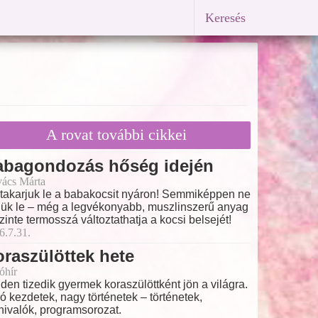
Keresés
A rovat további cikkei
abagondozás hőség idején
ács Márta
takarjuk le a babakocsit nyáron! Semmiképpen ne
jük le – még a legvékonyabb, muszlinszerű anyag
szinte termosszá változtathatja a kocsi belsejét!
6.7.31.
raszülöttek hete
óhír
den tizedik gyermek koraszülöttként jön a világra.
ó kezdetek, nagy történetek – történetek,
nivalók, programsorozat.