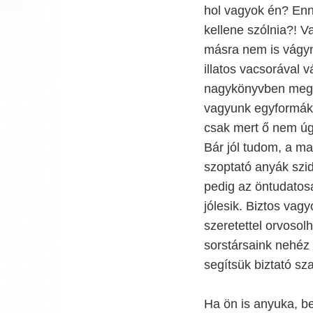
hol vagyok én? Enn
kellene szólnia?! 
másra nem is vágyn
illatos vacsorával 
nagykönyvben meg 
vagyunk egyformák,
csak mert ő nem úg
Bár jól tudom, a ma
szoptató anyák szid
pedig az öntudatosa
jólesik. Biztos vag
szeretettel orvosol
sorstársaink nehéz 
segítsük biztató sz
Ha ön is anyuka, be