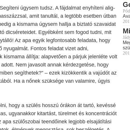
G
„Segíteni úgysem tudsz. A fájdalmat enyhíteni alig-
Pód
asszázzsal, amit tanultál, a legtöbb esetben útban
Ava
201
pedig a kismama úgysem hallja a biztató szavaidat
Mi
ó dicséreteidet. Egyébként sem fogod tudni, mit
Jád
lytálló! Az apa egyik legfontosabb feladata, hogy
Meg
szü
ő nyugalmát. Fontos feladat vizet adni,
201
 kismama állítja: alapvetően a párjuk jelenléte volt
t adott. Nem javasolt annak kérdezgetése, hogy
 „miben segíthetek?” – ezek kizökkentik a vajúdót az
kából. Ha a nőnek szüksége van valamire, úgyis
lni, hogy a szülés hosszú órákon át tartó, kevéssé
as, ugyanakkor kitartást, türelmet és koncentrációt
z apa szülőszobai teendőinek legjobb elsajátítási
latok, élmények megosztása, sok beszélgetés. A