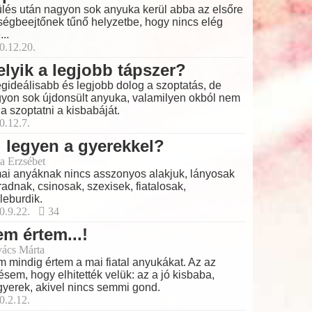
lés után nagyon sok anyuka kerül abba az elsőre
ségbeejtőnek tűnő helyzetbe, hogy nincs elég
...
0.12.20.
lyik a legjobb tápszer?
egideálisabb és legjobb dolog a szoptatás, de
yon sok újdonsült anyuka, valamilyen okból nem
ja szoptatni a kisbabáját.
0.12.7.
 legyen a gyerekkel?
a Erzsébet
ai anyáknak nincs asszonyos alakjuk, lányosak
adnak, csinosak, szexisek, fiatalosak,
leburdik.
0.9.22.
34
m értem...!
ács Márta
 mindig értem a mai fiatal anyukákat. Az az
ésem, hogy elhitették velük: az a jó kisbaba,
gyerek, akivel nincs semmi gond.
0.2.12.