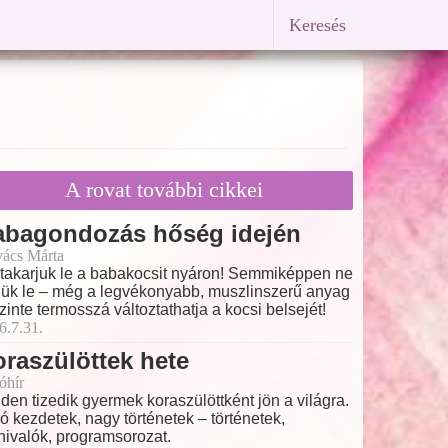
Keresés
A rovat további cikkei
abagondozás hőség idején
ács Márta
takarjuk le a babakocsit nyáron! Semmiképpen ne
jük le – még a legvékonyabb, muszlinszerű anyag
szinte termosszá változtathatja a kocsi belsejét!
6.7.31.
raszülöttek hete
óhír
den tizedik gyermek koraszülöttként jön a világra.
ó kezdetek, nagy történetek – történetek,
nivalók, programsorozat.