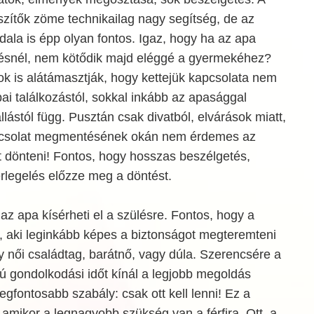
szítők zöme technikailag nagy segítség, de az
ldala is épp olyan fontos. Igaz, hogy ha az apa
etésnél, nem kötődik majd eléggé a gyermekéhez?
tok is alátámasztják, hogy kettejük kapcsolata nem
ai találkozástól, sokkal inkább az apasággal
lástól függ. Pusztán csak divatból, elvárások miatt,
pcsolat megmentésének okán nem érdemes az
t dönteni! Fontos, hogy hosszas beszélgetés,
rlegelés előzze meg a döntést.
z apa kísérheti el a szülésre. Fontos, hogy a
, aki leginkább képes a biztonságot megteremteni
 női családtag, barátnő, vagy dúla. Szerencsére a
 gondolkodási időt kínál a legjobb megoldás
egfontosabb szabály: csak ott kell lenni! Ez a
, amikor a legnagyobb szükség van a férfira. Ott, a