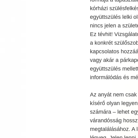
kórházi szülésfelké
együttszülés lelki o
nincs jelen a szül
Ez tévhit! Vizsgála
a konkrét szülőszob
kapcsolatos hozzáál
vagy akár a párka
együttszülés mellet
informálódás és mé
Az anyát nem csak a
kísérő olyan legyen
számára – lehet egy
várandósság hosszú
megtalálásához. A l
lényeg. Jelen lenni