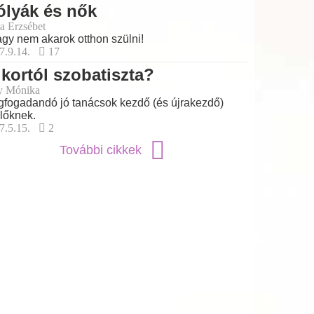
ólyák és nők
a Erzsébet
gy nem akarok otthon szülni!
7.9.14.
17
kortól szobatiszta?
y Mónika
fogadandó jó tanácsok kezdő (és újrakezdő)
lőknek.
7.5.15.
2
További cikkek