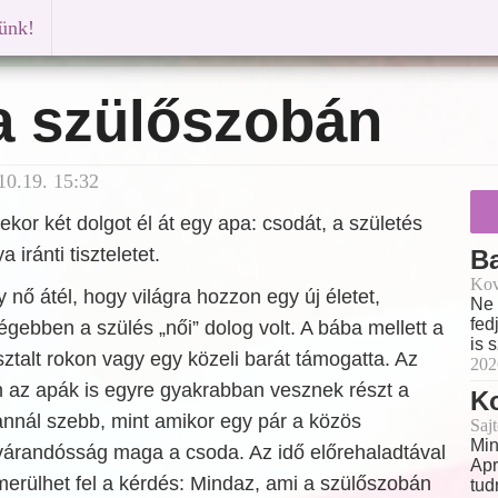
künk!
a szülőszobán
0.19. 15:32
kor két dolgot él át egy apa: csodát, a születés
 iránti tiszteletet.
B
Kov
 nő átél, hogy világra hozzon egy új életet,
Ne 
fed
égebben a szülés „női” dolog volt. A bába mellett a
is 
talt rokon vagy egy közeli barát támogatta. Az
202
n az apák is egyre gyakrabban vesznek részt a
Ko
annál szebb, mint amikor egy pár a közös
Sajt
Min
 várandósság maga a csoda. Az idő előrehaladtával
Apr
erülhet fel a kérdés: Mindaz, ami a szülőszobán
tud