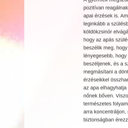
pozitívan reagálna
apai érzések is. A
leginkább a szülésb
köldökzsinór elvágá
hogy az apás szülé
beszélik meg, hogy
lényegesebb, hogy m
beszéljenek, és a s
megmásítani a dönt
érzéseikkel összha
az apa elhagyhatja 
nőnek bőven. Viszo
természetes folyama
arra koncentráljon,
biztonságban érezz