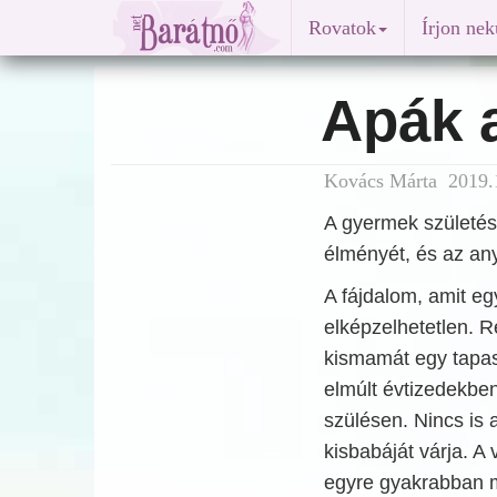
Rovatok
Írjon ne
Apák 
Kovács Márta 2019.1
A gyermek születése
élményét, és az anya
A fájdalom, amit egy
elképzelhetetlen. R
kismamát egy tapasz
elmúlt évtizedekbe
szülésen. Nincs is 
kisbabáját várja. A
egyre gyakrabban m