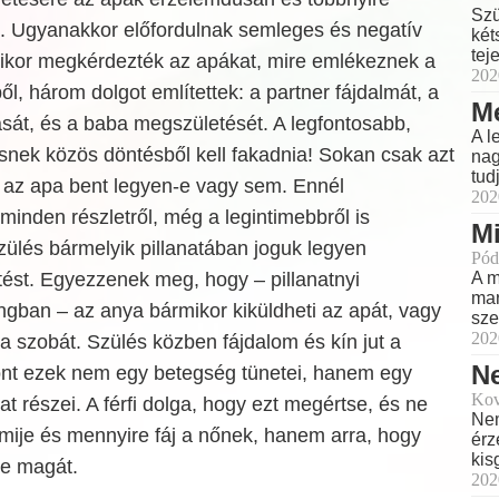
Szü
k. Ugyanakkor előfordulnak semleges és negatív
két
teje
mikor megkérdezték az apákat, mire emlékeznek a
202
ől, három dolgot említettek: a partner fájdalmát, a
Me
sát, és a baba megszületését. A legfontosabb,
A l
snek közös döntésből kell fakadnia! Sokan csak azt
nag
tud
 az apa bent legyen-e vagy sem. Ennél
202
inden részletről, még a legintimebbről is
Mi
zülés bármelyik pillanatában joguk legyen
Pód
A m
ést. Egyezzenek meg, hogy – pillanatnyi
mar
ngban – az anya bármikor kiküldheti az apát, vagy
sze
202
a szobát. Szülés közben fájdalom és kín jut a
Ne
nt ezek nem egy betegség tünetei, hanem egy
Kov
t részei. A férfi dolga, hogy ezt megértse, és ne
Nem
 mije és mennyire fáj a nőnek, hanem arra, hogy
érz
kis
e magát.
202