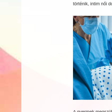
történik, intim női 
A gyermek megszül