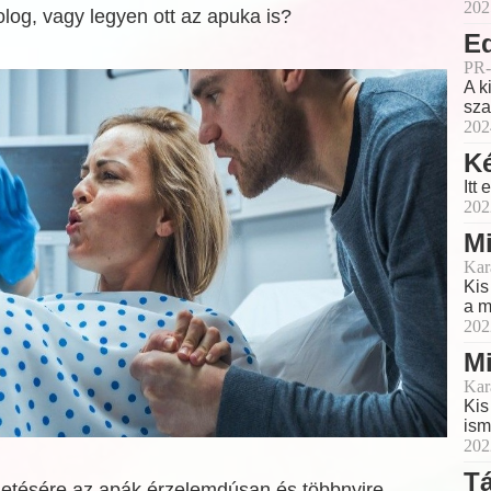
202
dolog, vagy legyen ott az apuka is?
Ed
PR-
A k
sza
202
K
Itt
202
Mi
Kar
Kis
a m
202
Mi
Kar
Kis
ism
202
T
etésére az apák érzelemdúsan és többnyire