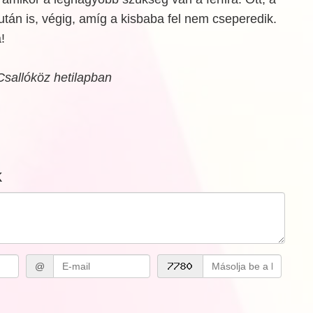
tán is, végig, amíg a kisbaba fel nem cseperedik.
!
Csallóköz hetilapban
k
@