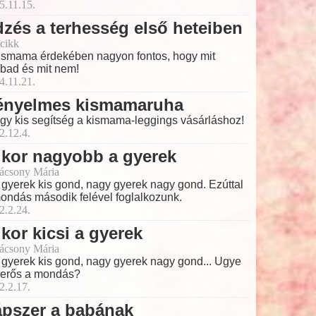
5.11.15.
zés a terhesség első heteiben
cikk
ismama érdekében nagyon fontos, hogy mit
bad és mit nem!
4.11.21.
ényelmes kismamaruha
 egy kis segítség a kismama-leggings vásárláshoz!
2.12.4.
kor nagyobb a gyerek
ácsony Mária
 gyerek kis gond, nagy gyerek nagy gond. Ezúttal
ondás második felével foglalkozunk.
2.2.24.
kor kicsi a gyerek
ácsony Mária
 gyerek kis gond, nagy gyerek nagy gond... Ugye
erős a mondás?
2.2.17.
ápszer a babának