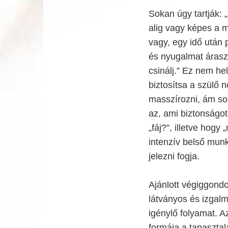
Sokan úgy tartják: 
alig vagy képes a m
vagy, egy idő után 
és nyugalmat áraszt
csinálj.” Ez nem he
biztosítsa a szülő n
masszírozni, ám sok
az, ami biztonságo
„fáj?”, illetve hogy
intenzív belső mun
jelezni fogja.
Ajánlott végiggondo
látványos és izgalm
igénylő folyamat. A
formája a tapaszta