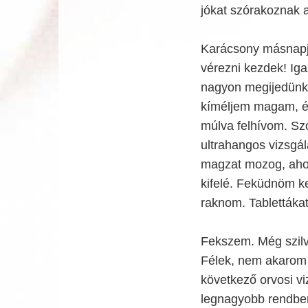
jókat szórakoznak 
Karácsony másnapja
vérezni kezdek! Iga
nagyon megijedünk.
kíméljem magam, és
múlva felhívom. Sz
ultrahangos vizsgál
magzat mozog, ahogy
kifelé. Feküdnöm ke
raknom. Tablettáka
Fekszem. Még szilv
Félek, nem akarom e
következő orvosi v
legnagyobb rendbe