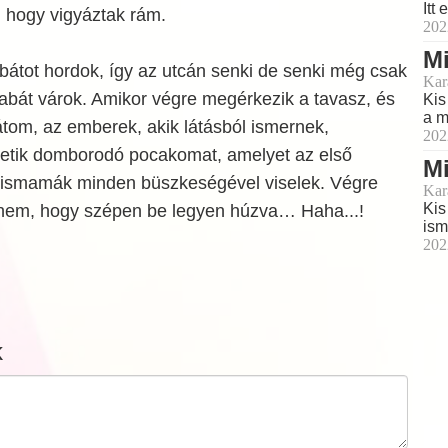
Itt
 hogy vigyáztak rám.
202
Mi
bátot hordok, így az utcán senki de senki még csak
Kar
babát várok. Amikor végre megérkezik a tavasz, és
Kis
a m
tom, az emberek, akik látásból ismernek,
202
getik domborodó pocakomat, amelyet az első
Mi
kismamák minden büszkeségével viselek. Végre
Kar
Kis
elnem, hogy szépen be legyen húzva… Haha...!
ism
202
k