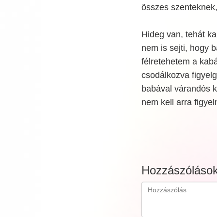
összes szenteknek,
Hideg van, tehát ka
nem is sejti, hogy 
félretehetem a kabá
csodálkozva figyel
babával várandós 
nem kell arra figy
Hozzászóláso