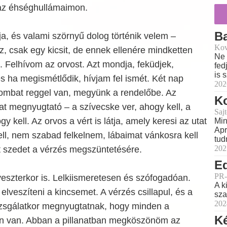
az éhséghullámaimon.
B
, és valami szörnyű dolog történik velem –
Kov
z, csak egy kicsit, de ennek ellenére mindketten
Ne 
 Felhívom az orvost. Azt mondja, feküdjek,
fed
is 
 ha megismétlődik, hívjam fel ismét. Két nap
202
ombat reggel van, megyünk a rendelőbe. Az
Ko
at megnyugtató – a szívecske ver, ahogy kell, a
Sajt
 kell. Az orvos a vért is látja, amely keresi az utat
Min
Apr
ll, nem szabad felkelnem, lábaimat vánkosra kell
tud
202
t szedet a vérzés megszüntetésére.
Ed
PR-
eszterkor is. Lelkiismeretesen és szófogadóan.
A k
lveszíteni a kincsemet. A vérzés csillapul, és a
sza
202
izsgálatkor megnyugtatnak, hogy minden a
K
n van. Abban a pillanatban megköszönöm az