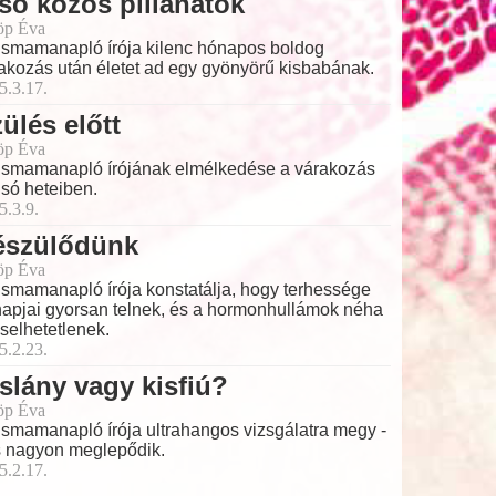
ső közös pillanatok
öp Éva
ismamanapló írója kilenc hónapos boldog
akozás után életet ad egy gyönyörű kisbabának.
5.3.17.
ülés előtt
öp Éva
ismamanapló írójának elmélkedése a várakozás
lsó heteiben.
5.3.9.
észülődünk
öp Éva
ismamanapló írója konstatálja, hogy terhessége
apjai gyorsan telnek, és a hormonhullámok néha
iselhetetlenek.
5.2.23.
slány vagy kisfiú?
öp Éva
ismamanapló írója ultrahangos vizsgálatra megy -
s nagyon meglepődik.
5.2.17.