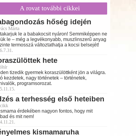
A rovat további cikkei
abagondozás hőség idején
ács Márta
takarjuk le a babakocsit nyáron! Semmiképpen ne
jük le – még a legvékonyabb, muszlinszerű anyag
szinte termosszá változtathatja a kocsi belsejét!
6.7.31.
raszülöttek hete
óhír
den tizedik gyermek koraszülöttként jön a világra.
ó kezdetek, nagy történetek – történetek,
nivalók, programsorozat.
5.11.15.
zés a terhesség első heteiben
cikk
ismama érdekében nagyon fontos, hogy mit
bad és mit nem!
4.11.21.
ényelmes kismamaruha