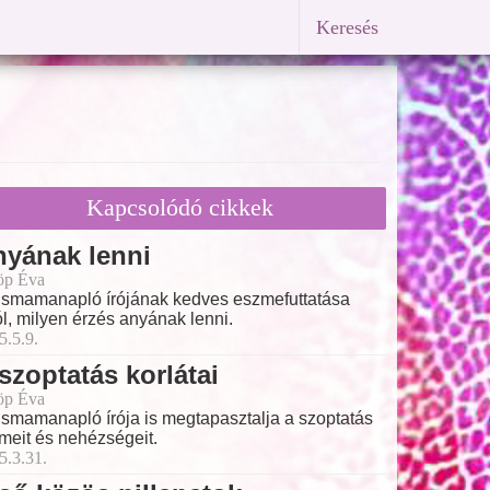
Keresés
Kapcsolódó cikkek
nyának lenni
öp Éva
ismamanapló írójának kedves eszmefuttatása
ól, milyen érzés anyának lenni.
5.5.9.
szoptatás korlátai
öp Éva
ismamanapló írója is megtapasztalja a szoptatás
meit és nehézségeit.
5.3.31.