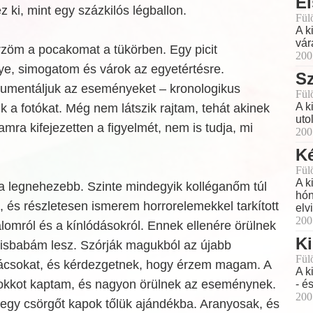
El
 ki, mint egy százkilós légballon.
Fül
A k
vár
rzöm a pocakomat a tükörben. Egy picit
200
e, simogatom és várok az egyetértésre.
Sz
umentáljuk az eseményeket – kronologikus
Fül
A k
k a fotókat. Még nem látszik rajtam, tehát akinek
uto
ra kifejezetten a figyelmét, nem is tudja, mi
200
K
Fül
A k
legnehezebb. Szinte mindegyik kolléganőm túl
hón
 és részletesen ismerem horrorelemekkel tarkított
elv
200
dalomról és a kínlódásokról. Ennek ellenére örülnek
Ki
 kisbabám lesz. Szórják magukból az újabb
Fül
anácsokat, és kérdezgetnek, hogy érzem magam. A
A k
okkot kaptam, és nagyon örülnek az eseménynek.
- é
200
 egy csörgőt kapok tőlük ajándékba. Aranyosak, és