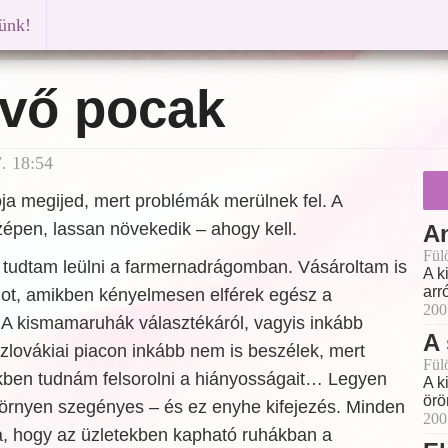
künk!
vő pocak
. 18:54
ja megijed, mert problémák merülnek fel. A
épen, lassan növekedik – ahogy kell.
A
Fül
 tudtam leülni a farmernadrágomban. Vásároltam is
A k
arr
ot, amikben kényelmesen elférek egész a
200
. A kismamaruhák választékáról, vagyis inkább
A 
zlovákiai piacon inkább nem is beszélek, mert
Fül
kkben tudnám felsorolni a hiányosságait… Legyen
A k
örö
zörnyen szegényes – és ez enyhe kifejezés. Minden
200
ja, hogy az üzletekben kapható ruhákban a