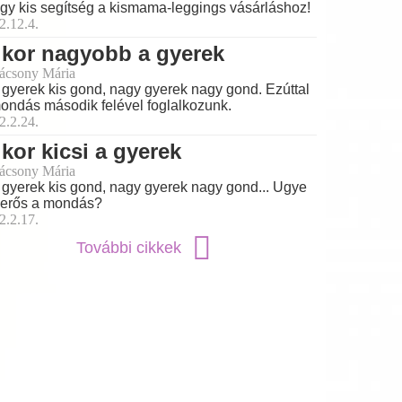
 egy kis segítség a kismama-leggings vásárláshoz!
2.12.4.
kor nagyobb a gyerek
ácsony Mária
 gyerek kis gond, nagy gyerek nagy gond. Ezúttal
ondás második felével foglalkozunk.
2.2.24.
kor kicsi a gyerek
ácsony Mária
 gyerek kis gond, nagy gyerek nagy gond... Ugye
erős a mondás?
2.2.17.
További cikkek