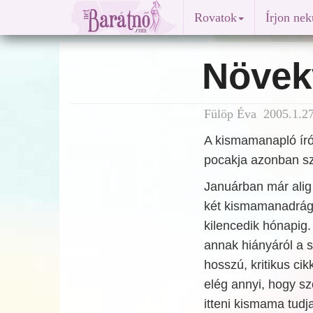
Rovatok
Írjon ne
Növek
Fülöp Éva 2005.1.27
A kismamanapló író
pocakja azonban sz
Januárban már alig
két kismamanadrág
kilencedik hónapig
annak hiányáról a s
hosszú, kritikus ci
elég annyi, hogy s
itteni kismama tud