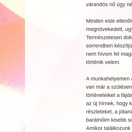
várandós nő úgy néz
Minden este ellenő
megnövekedett, ugy
Természetesen dok
sorrendben készítjü
nem hívom fel magam
történik velem.
A munkahelyemen a 
van már a szülésen,
történeteiket a fáj
az új hírnek, hogy
részleteket, a jót
barátnőim kisebb s
Amikor találkozunk