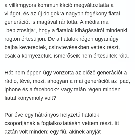
a villámgyors kommunikáció megváltoztatta a
világot, és az új dolgokra nagyon fogékony fiatal
generációt is magával rántotta. A média ma
„bebiztosítja”, hogy a fiatalok kihágásairól mindenki
rögtön értesüljön. De a fiatalok régen ugyanúgy
bajba keveredtek, csínytevésekben vettek részt,
csak a környezetük, ismerőseik nem értesültek róla.
Hát nem éppen úgy vonzotta az előző generációt a
rádió, tévé, mozi, ahogyan a mai generációt az ipad,
iphone és a facebook? Vagy talán régen minden
fiatal könyvmoly volt?
Pár éve egy hátrányos helyzetű fiatalok
csoportjának a foglalkoztatásán vettem részt. Itt
aztán volt minden: egy fiú, akinek anyját