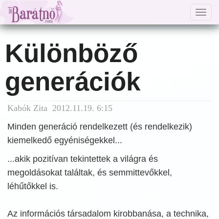
Togg
navig
Különböző
generációk
Kabók Zita 2012.11.19. 6:15
Minden generáció rendelkezett (és rendelkezik)
kiemelkedő egyéniségekkel...
...akik pozitívan tekintettek a világra és
megoldásokat találtak, és semmittevőkkel,
léhűtőkkel is.
Az információs társadalom kirobbanása, a technika,