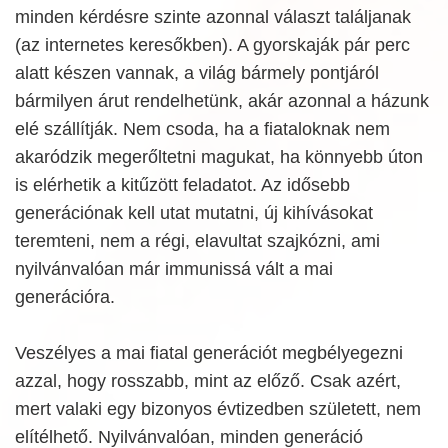
minden kérdésre szinte azonnal választ találjanak
(az internetes keresőkben). A gyorskaják pár perc
alatt készen vannak, a világ bármely pontjáról
bármilyen árut rendelhetünk, akár azonnal a házunk
elé szállítják. Nem csoda, ha a fiataloknak nem
akaródzik megerőltetni magukat, ha könnyebb úton
is elérhetik a kitűzött feladatot. Az idősebb
generációnak kell utat mutatni, új kihívásokat
teremteni, nem a régi, elavultat szajkózni, ami
nyilvánvalóan már immunissá vált a mai
generációra.
Veszélyes a mai fiatal generációt megbélyegezni
azzal, hogy rosszabb, mint az előző. Csak azért,
mert valaki egy bizonyos évtizedben született, nem
elítélhető. Nyilvánvalóan, minden generáció