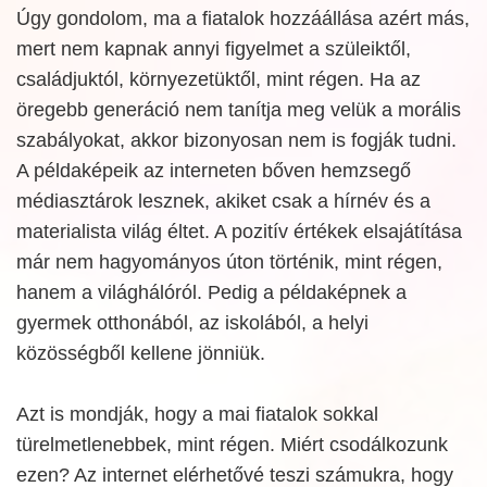
Úgy gondolom, ma a fiatalok hozzáállása azért más,
mert nem kapnak annyi figyelmet a szüleiktől,
családjuktól, környezetüktől, mint régen. Ha az
öregebb generáció nem tanítja meg velük a morális
szabályokat, akkor bizonyosan nem is fogják tudni.
A példaképeik az interneten bőven hemzsegő
médiasztárok lesznek, akiket csak a hírnév és a
materialista világ éltet. A pozitív értékek elsajátítása
már nem hagyományos úton történik, mint régen,
hanem a világhálóról. Pedig a példaképnek a
gyermek otthonából, az iskolából, a helyi
közösségből kellene jönniük.
Azt is mondják, hogy a mai fiatalok sokkal
türelmetlenebbek, mint régen. Miért csodálkozunk
ezen? Az internet elérhetővé teszi számukra, hogy