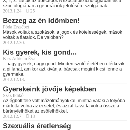
X, Y, Z. Betűk az ábécéből. A szociálpszichológiában és a
szociológiában a generációk jelölésére szolgálnak.
2013.1.24.
25
Bezzeg az én időmben!
Póda Erzsébet
Mások voltak a szokások, a jogok és kötelességek, mások
voltak a fiatalok. De valóban?
2012.12.30.
Kis gyerek, kis gond...
Kiss Adrienn Éva
...nagy gyerek, nagy gond. Minden szülő életében elérkezik
a pillanat, amikor azt kívánja, bárcsak megint kicsi lenne a
gyermeke.
2012.12.13.
Gyerekeink jövője képekben
Száz Ildikó
Az égbolt tele volt mázolmányokkal, mintha valaki a folyóba
mártotta volna az ecsetet, és azzal kavarta volna össze a
bárányfelhőket az esőfelhőkkel.
2012.12.7.
18
Szexuális éretlenség