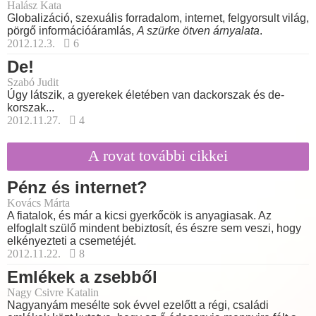
Halász Kata
Globalizáció, szexuális forradalom, internet, felgyorsult világ,
pörgő információáramlás,
A szürke ötven árnyalata
.
2012.12.3.
6
De!
Szabó Judit
Úgy látszik, a gyerekek életében van dackorszak és de-
korszak...
2012.11.27.
4
A rovat további cikkei
Pénz és internet?
Kovács Márta
A fiatalok, és már a kicsi gyerkőcök is anyagiasak. Az
elfoglalt szülő mindent bebiztosít, és észre sem veszi, hogy
elkényezteti a csemetéjét.
2012.11.22.
8
Emlékek a zsebből
Nagy Csivre Katalin
Nagyanyám mesélte sok évvel ezelőtt a régi, családi