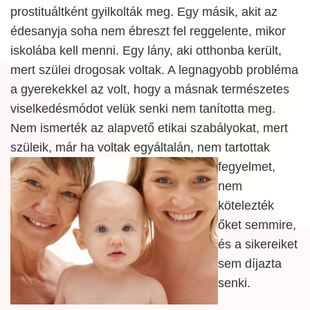
prostituáltként gyilkolták meg. Egy másik, akit az
édesanyja soha nem ébreszt fel reggelente, mikor
iskolába kell menni. Egy lány, aki otthonba került,
mert szülei drogosak voltak. A legnagyobb probléma
a gyerekekkel az volt, hogy a másnak természetes
viselkedésmódot velük senki nem tanította meg.
Nem ismerték az alapvető etikai szabályokat, mert
szüleik, már ha voltak egyáltalán, nem tartottak
fegyelmet,
nem
kötelezték
őket semmire,
és a sikereiket
sem díjazta
senki.