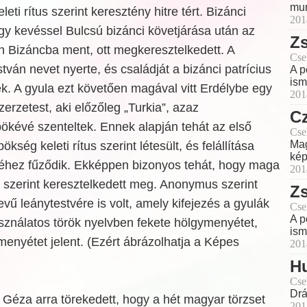
mun
leti rítus szerint keresztény hitre tért. Bizánci
201
ogy kevéssel Bulcsú bizánci követjárása után az
Zs
én Bizáncba ment, ott megkeresztelkedett. A
Cse
tván nevet nyerte, és családját a bizánci patrícius
A p
ism
k. A gyula ezt követően magával vitt Erdélybe egy
201
erzetest, aki előzőleg „Turkia”, azaz
C
kévé szenteltek. Ennek alapján tehát az első
Cse
Mag
ség keleti rítus szerint létesült, és felállítása
kép
hez fűződik. Ekképpen bizonyos tehát, hogy maga
201
us szerint keresztelkedett meg. Anonymus szerint
Zs
vű leánytestvére is volt, amely kifejezés a gyulák
Cse
A p
nálatos török nyelvben fekete hölgymenyétet,
ism
enyétet jelent. (Ezért ábrázolhatja a Képes
201
H
Cse
Drá
Géza arra törekedett, hogy a hét magyar törzset
201