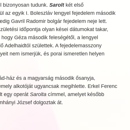
l bizonyosan tudunk.
Sarolt
két első
l az egyik I. Boleszláv lengyel fejedelem második
edig Gavril Radomir bolgár fejedelem neje lett.
zületési időpontja olyan kései dátumokat takar,
, hogy Géza második feleségétől, a lengyel
ő Adelhaidtól születtek. A fejedelemasszony
eit nem ismerjük, és porai ismeretlen helyen
pád-ház és a magyarság második ősanyja,
émely alkotóját ugyancsak megihlette. Erkel Ferenc
t egy operát
Sarolta
címmel, amelyet később
mhányi József dolgoztak át.