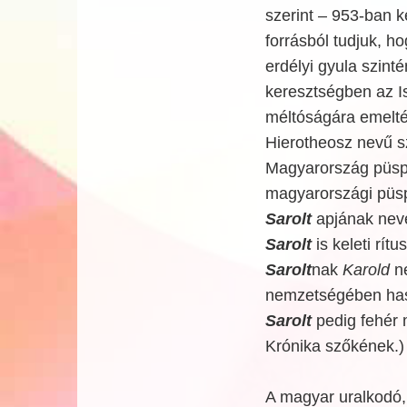
szerint – 953-ban ke
forrásból tudjuk, h
erdélyi gyula szint
keresztségben az Is
méltóságára emelté
Hierotheosz nevű sz
Magyarország püspö
magyarországi püspök
Sarolt
apjának nevé
Sarolt
is keleti rít
Sarolt
nak
Karold
ne
nemzetségében hasz
Sarolt
pedig fehér m
Krónika szőkének.)
A magyar uralkodó, 