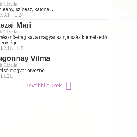
h Gizella
leány, színész, katona...
7.3.1.
24
szai Mari
h Gizella
nésznő–tragika, a magyar színjátszás kiemelkedő
énisége.
4.2.11.
5
ugonnay Vilma
h Gizella
első magyar orvosnő.
4.1.21.
További cikkek