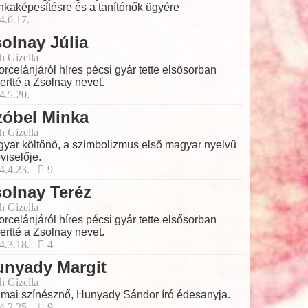
kaképesítésre és a tanítónők ügyére
4.6.17.
olnay Júlia
h Gizella
orcelánjáról híres pécsi gyár tette elsősorban
ertté a Zsolnay nevet.
4.5.20.
zóbel Minka
h Gizella
yar költőnő, a szimbolizmus első magyar nyelvű
viselője.
4.4.23.
9
olnay Teréz
h Gizella
orcelánjáról híres pécsi gyár tette elsősorban
ertté a Zsolnay nevet.
4.3.18.
4
unyady Margit
h Gizella
mai színésznő, Hunyady Sándor író édesanyja.
4.2.25.
9