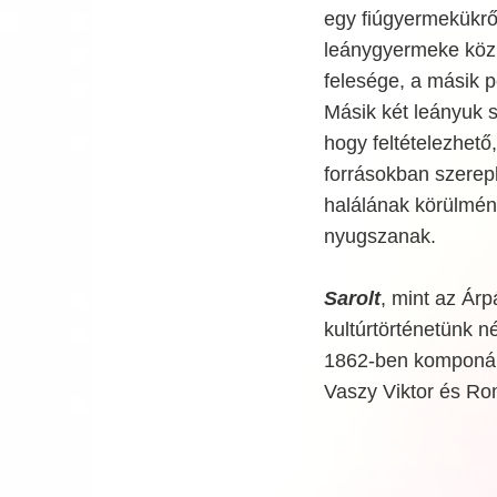
egy fiúgyermekükrő
leánygyermeke közü
felesége, a másik p
Másik két leányuk s
hogy feltételezhető
forrásokban szerepl
halálának körülmény
nyugszanak.
Sarolt
, mint az Ár
kultúrtörténetünk n
1862-ben komponál
Vaszy Viktor és Ro