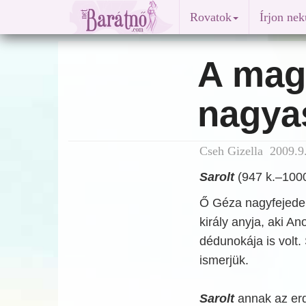
Rovatok
Írjon ne
A mag
nagya
Cseh Gizella 2009.9.
Sarolt
(947 k.–1000
Ő Géza nagyfejedele
király anyja, aki 
dédunokája is volt
ismerjük.
Sarolt
annak az erdé