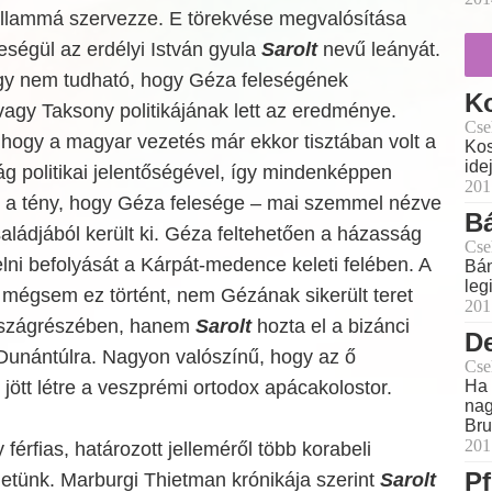
llammá szervezze. E törekvése megvalósítása
eségül az erdélyi István gyula
Sarolt
nevű leányát.
hogy nem tudható, hogy Géza feleségének
K
agy Taksony politikájának lett az eredménye.
Cse
hogy a magyar vezetés már ekkor tisztában volt a
Kos
ide
g politikai jelentőségével, így mindenképpen
201
z a tény, hogy Géza felesége – mai szemmel nézve
Bá
családjából került ki. Géza feltehetően a házasság
Cse
lni befolyását a Kárpát-medence keleti felében. A
Bán
leg
 mégsem ez történt, nem Gézának sikerült teret
201
országrészében, hanem
Sarolt
hozta el a bizánci
D
Dunántúlra. Nagyon valószínű, hogy az ő
Cse
Ha 
ött létre a veszprémi ortodox apácakolostor.
nag
Bru
201
férfias, határozott jelleméről több korabeli
Pf
lhetünk. Marburgi Thietman krónikája szerint
Sarolt