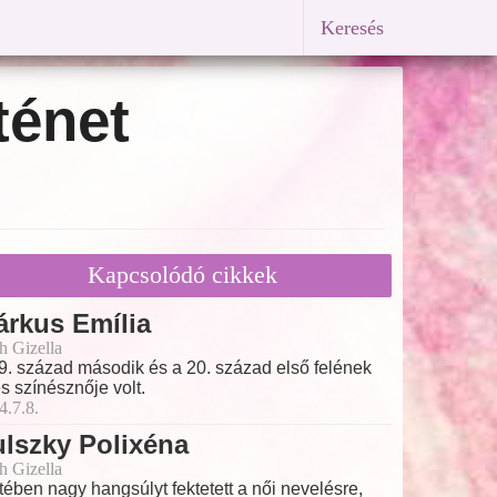
Keresés
ténet
Kapcsolódó cikkek
rkus Emília
h Gizella
9. század második és a 20. század első felének
es színésznője volt.
4.7.8.
lszky Polixéna
h Gizella
tében nagy hangsúlyt fektetett a női nevelésre,