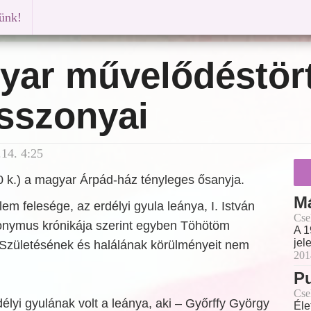
künk!
yar művelődéstör
sszonyai
14. 4:25
 k.) a magyar Árpád-ház tényleges ősanyja.
Má
m felesége, az erdélyi gyula leánya, I. István
Cse
Anonymus krónikája szerint egyben Töhötöm
A 1
jel
. Születésének és halálának körülményeit nem
201
Pu
Cse
lyi gyulának volt a leánya, aki – Győrffy György
Éle