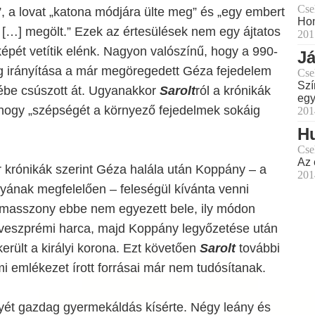
Cse
t”, a lovat „katona módjára ülte meg” és „egy embert
Hon
 […] megölt.” Ezek az értesülések nem egy ájtatos
201
pét vetítik elénk. Nagyon valószínű, hogy a 990-
Já
g irányítása a már megöregedett Géza fejedelem
Cse
Szí
be csúszott át. Ugyanakkor
Sarolt
ról a krónikák
egy
, hogy „szépségét a környező fejedelmek sokáig
201
H
Cse
Az 
 krónikák szerint Géza halála után Koppány – a
201
yának megfelelően – feleségül kívánta venni
lemasszony ebbe nem egyezett bele, ily módon
veszprémi harca, majd Koppány legyőzetése után
került a királyi korona. Ezt követően
Sarolt
további
mi emlékezet írott forrásai már nem tudósítanak.
yét gazdag gyermekáldás kísérte. Négy leány és