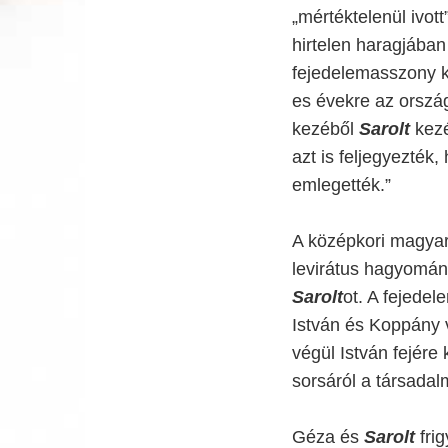
„mértéktelenül ivot
hirtelen haragjában
fejedelemasszony ké
es évekre az orszá
kezéből
Sarolt
kezé
azt is feljegyezték
emlegették.”
A középkori magyar
levirátus hagyomán
Sarolt
ot. A fejede
István és Koppány 
végül István fejére 
sorsáról a társadal
Géza és
Sarolt
frig