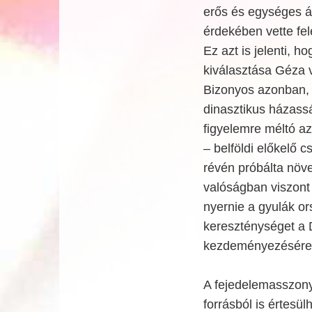
erős és egységes á
érdekében vette fel
Ez azt is jelenti, 
kiválasztása Géza v
Bizonyos azonban, 
dinasztikus házassá
figyelemre méltó a
– belföldi előkelő 
révén próbálta növe
valóságban viszont
nyernie a gyulák 
kereszténységet a 
kezdeményezésére j
A fejedelemasszony 
forrásból is értesü