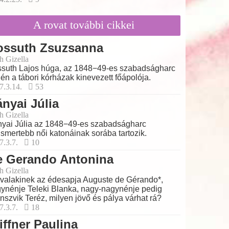
A rovat további cikkei
ossuth Zsuzsanna
h Gizella
suth Lajos húga, az 1848−49-es szabadságharc
jén a tábori kórházak kinevezett főápolója.
7.3.14.
53
nyai Júlia
h Gizella
yai Júlia az 1848−49-es szabadságharc
ismertebb női katonáinak sorába tartozik.
7.3.7.
10
e Gerando Antonina
h Gizella
valakinek az édesapja Auguste de Gérando*,
ynénje Teleki Blanka, nagy-nagynénje pedig
nszvik Teréz, milyen jövő és pálya várhat rá?
7.3.7.
18
iffner Paulina