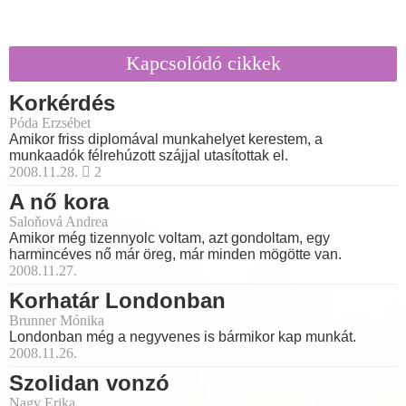
Kapcsolódó cikkek
Korkérdés
Póda Erzsébet
Amikor friss diplomával munkahelyet kerestem, a
munkaadók félrehúzott szájjal utasítottak el.
2008.11.28.
2
A nő kora
Saloňová Andrea
Amikor még tizennyolc voltam, azt gondoltam, egy
harmincéves nő már öreg, már minden mögötte van.
2008.11.27.
Korhatár Londonban
Brunner Mónika
Londonban még a negyvenes is bármikor kap munkát.
2008.11.26.
Szolidan vonzó
Nagy Erika