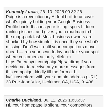
Kennedy Lucas
, 26. 10. 2025 09:32:26
Paige is a revolutionary AI tool built to uncover
what’s quietly holding your Google Business
Profile back. It scans your listing, spots hidden
ranking issues, and gives you a roadmap to hit
the map-pack fast. Most business owners are
shocked by how simple it is once they see what’s
missing. Don’t wait until your competitors move
ahead — run your scan today and take your spot
where customers actually click. ++
https://merchynt.com/paige?fpr=kdirpq If you
decide not to receive any more messages from
this campaign, kindly fill the form at bit.
ly/fillunsubform with your domain address (URL).
33 Rue Jean Vilar, Herkimer, CA, USA, 91438
Charlie Buckland
, 06. 11. 2025 10:36:37
Hi, Your homepage is silent. Your competitors