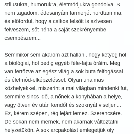
stílusukra, humorukra, életmódjukra gondolva. S
nem tagadom, édesanyám farmerjét hordtam ma,
és előfordul, hogy a csíkos felsőit is szívesen
felveszem, sőt néha a saját szekrényembe
csempészem...
Semmikor sem akarom azt hallani, hogy ketyeg hol
a biológiai, hol pedig egyéb féle-fajta óráim. Meg
van fertőzve az egész világ a sok buta felfogással
és életmód-elképzeléssel. Olyan unalmas
közhelyekkel, miszerint a mai világban mindenki fut,
semmire sincs idő, a nőnek a konyhában a helye,
vagy ötven év után kendőt és szoknyát viseljen...
Ez, kérem szépen, rég lejárt lemez. Szerencsére.
De sokan nem mernek, nem akarnak változtatni
helyzetükön. A sok arcpakolást emlegetjük oly