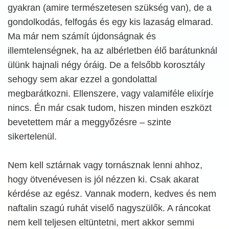
gyakran (amire természetesen szükség van), de a
gondolkodás, felfogás és egy kis lazaság elmarad.
Ma már nem számít újdonságnak és
illemtelenségnek, ha az albérletben élő barátunknál
ülünk hajnali négy óráig. De a felsőbb korosztály
sehogy sem akar ezzel a gondolattal
megbarátkozni. Ellenszere, vagy valamiféle elixírje
nincs. Én már csak tudom, hiszen minden eszközt
bevetettem már a meggyőzésre – szinte
sikertelenül.
Nem kell sztárnak vagy tornásznak lenni ahhoz,
hogy ötvenévesen is jól nézzen ki. Csak akarat
kérdése az egész. Vannak modern, kedves és nem
naftalin szagú ruhát viselő nagyszülők. A ráncokat
nem kell teljesen eltüntetni, mert akkor semmi