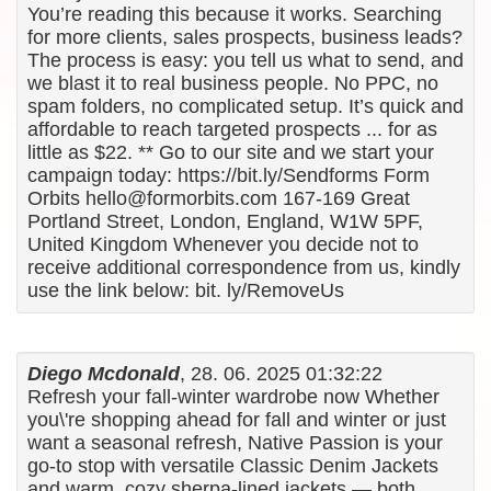
You’re reading this because it works. Searching
for more clients, sales prospects, business leads?
The process is easy: you tell us what to send, and
we blast it to real business people. No PPC, no
spam folders, no complicated setup. It’s quick and
affordable to reach targeted prospects ... for as
little as $22. ** Go to our site and we start your
campaign today: https://bit.ly/Sendforms Form
Orbits hello@formorbits.com 167-169 Great
Portland Street, London, England, W1W 5PF,
United Kingdom Whenever you decide not to
receive additional correspondence from us, kindly
use the link below: bit. ly/RemoveUs
Diego Mcdonald
, 28. 06. 2025 01:32:22
Refresh your fall-winter wardrobe now Whether
you\'re shopping ahead for fall and winter or just
want a seasonal refresh, Native Passion is your
go-to stop with versatile Classic Denim Jackets
and warm, cozy sherpa-lined jackets — both