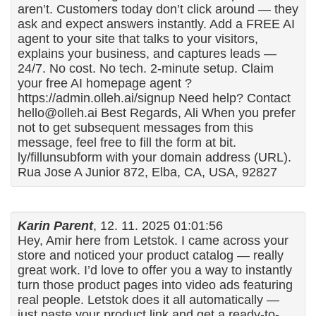
aren’t. Customers today don’t click around — they
ask and expect answers instantly. Add a FREE AI
agent to your site that talks to your visitors,
explains your business, and captures leads —
24/7. No cost. No tech. 2-minute setup. Claim
your free AI homepage agent ?
https://admin.olleh.ai/signup Need help? Contact
hello@olleh.ai Best Regards, Ali When you prefer
not to get subsequent messages from this
message, feel free to fill the form at bit.
ly/fillunsubform with your domain address (URL).
Rua Jose A Junior 872, Elba, CA, USA, 92827
Karin Parent
, 12. 11. 2025 01:01:56
Hey, Amir here from Letstok. I came across your
store and noticed your product catalog — really
great work. I’d love to offer you a way to instantly
turn those product pages into video ads featuring
real people. Letstok does it all automatically —
just paste your product link and get a ready-to-