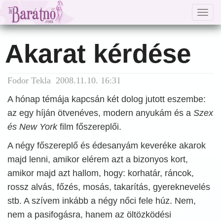
Togg
navig
Akarat kérdése
Fodor Tekla 2008.11.10. 16:31
A hónap témája kapcsán két dolog jutott eszembe:
az egy híján ötvenéves, modern anyukám és a
Szex
és New York
film főszereplői.
A négy főszereplő és édesanyám keveréke akarok
majd lenni, amikor elérem azt a bizonyos kort,
amikor majd azt hallom, hogy: korhatár, ráncok,
rossz alvás, főzés, mosás, takarítás, gyereknevelés
stb. A szívem inkább a négy nőci fele húz. Nem,
nem a pasifogásra, hanem az öltözködési