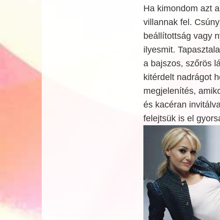
Ha kimondom azt a s
villannak fel. Csúny
beállítottság vagy n
ilyesmit. Tapasztal
a bajszos, szőrös l
kitérdelt nadrágot 
megjelenítés, amik
és kacéran invitálv
felejtsük is el gyo