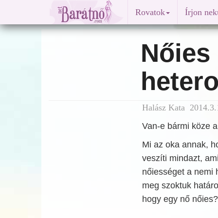
Rovatok
Írjon ne
Nőies 
heter
Halász Kata 2014.3.
Van-e bármi köze a
Mi az oka annak, ho
veszíti mindazt, am
nőiességet a nemi h
meg szoktuk határo
hogy egy nő nőies?