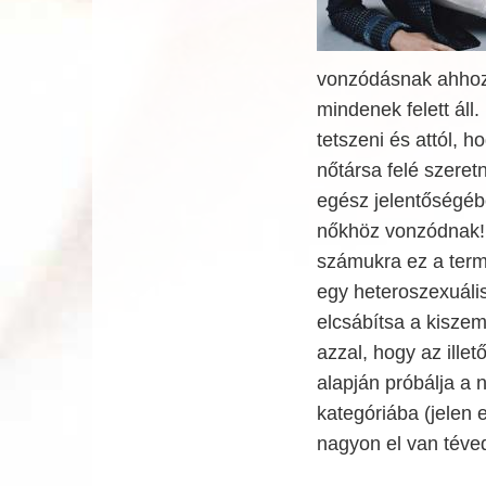
vonzódásnak ahhoz,
mindenek felett áll.
tetszeni és attól, 
nőtársa felé szeret
egész jelentőségébő
nőkhöz vonzódnak! 
számukra ez a term
egy heteroszexuális
elcsábítsa a kiszem
azzal, hogy az illet
alapján próbálja a 
kategóriába (jelen
nagyon el van téve