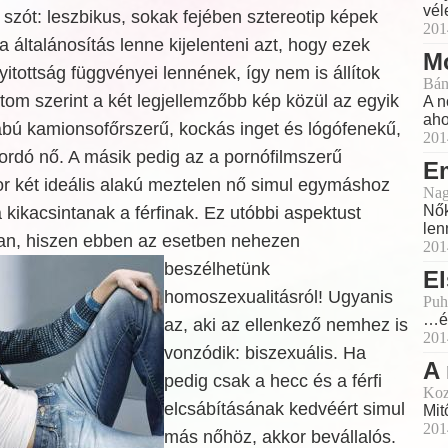
vél
zót: leszbikus, sokak fejében sztereotip képek
201
a általánosítás lenne kijelenteni azt, hogy ezek
M
yitottság függvényei lennének, így nem is állítok
Bán
atom szerint a két legjellemzőbb kép közül az egyik
A n
aho
ábú kamionsofőrszerű, kockás inget és lógófenekű,
201
hordó nő. A másik pedig az a pornófilmszerű
E
or két ideális alakú meztelen nő simul egymáshoz
Nag
Nők
a kikacsintanak a férfinak. Ez utóbbi aspektust
len
rsan, hiszen ebben az esetben nehezen
201
beszélhetünk
E
homoszexualitásról! Ugyanis
Puh
…és
az, aki az ellenkező nemhez is
201
vonzódik: biszexuális. Ha
A 
pedig csak a hecc és a férfi
Koz
elcsábításának kedvéért simul
Mit
201
más nőhöz, akkor bevállalós.