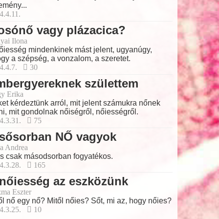
emény...
4.4.11.
osónő vagy plázacica?
yai Ilona
őiesség mindenkinek mást jelent, ugyanúgy,
gy a szépség, a vonzalom, a szeretet.
4.4.7.
30
mbergyereknek születtem
y Erika
et kérdeztünk arról, mit jelent számukra nőnek
ni, mit gondolnak nőiségről, nőiességről.
4.3.31.
75
lsősorban NŐ vagyok
a Andrea
 csak másodsorban fogyatékos.
4.3.28.
165
nőiesség az eszközünk
ma Eszter
ől nő egy nő? Mitől nőies? Sőt, mi az, hogy nőies?
4.3.25.
10