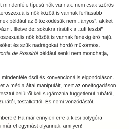
tt mindenféle típusú nők vannak, nem csak szőrös
eroszexuális nők között is vannak férfiasabb
nek például az öltözködésük nem „lányos”, akiket
zni. Illetve de: sokukra rásütik a „tuti leszbi”
oszexuális nők között is vannak fenékig érő hajú,
elsőket és szűk nadrágokat hordó műkörmös,
ortia de Rossiról
például senki nem mondhatja,
t mindenféle ósdi és konvencionális elgondoláson.
t a média által manipulált, mert az önelfogadáson
sztül belülről kell sugároznia függetlenül ruhától,
izurától, testalkattól. És nemi vonzódástól.
mberek! Ha már ennyien erre a kicsi bolygóra
k már el egymást olyannak, amilyen!