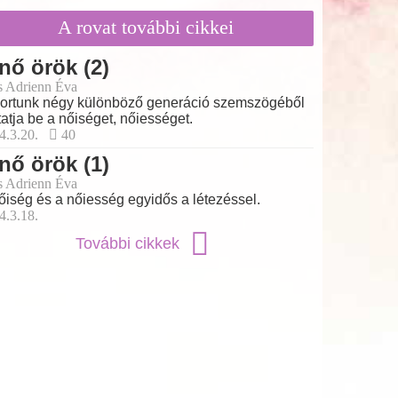
A rovat további cikkei
nő örök (2)
s Adrienn Éva
ortunk négy különböző generáció szemszögéből
atja be a nőiséget, nőiességet.
4.3.20.
40
nő örök (1)
s Adrienn Éva
őiség és a nőiesség egyidős a létezéssel.
4.3.18.
További cikkek