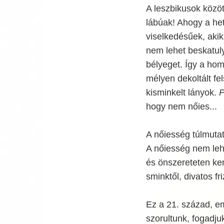
A leszbikusok közö
lábúak! Ahogy a het
viselkedésűek, akik
nem lehet beskatulyá
bélyeget. Így a hom
mélyen dekoltált f
kisminkelt lányok.
P
hogy nem nőies...
A nőiesség túlmuta
A nőiesség nem lehe
és önszereteten kere
sminktől, divatos fr
Ez a 21. század, e
szorultunk, fogadju