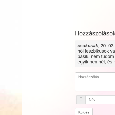
Hozzászóláso
csakcsak
, 20. 03
női leszbikusok v
pasik. nem tudom 
egyik nemnél, és 
Küldés