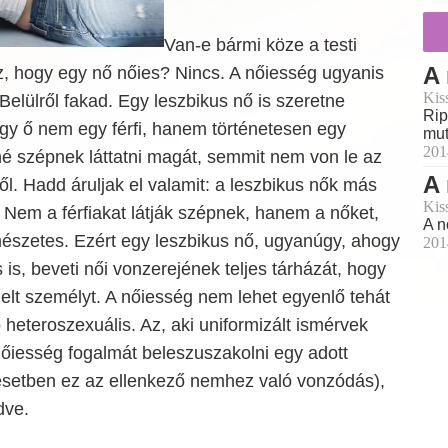
Van-e bármi köze a testi
A 
 hogy egy nő nőies? Nincs. A nőiesség ugyanis
Kis
 Belülről fakad. Egy leszbikus nő is szeretne
Rip
hogy ő nem egy férfi, hanem történetesen egy
mut
201
né szépnek láttatni magát, semmit nem von le az
A 
l. Hadd áruljak el valamit: a leszbikus nők más
Kis
Nem a férfiakat látják szépnek, hanem a nőket,
A n
észetes. Ezért egy leszbikus nő, ugyanúgy, ahogy
201
 is, beveti női vonzerejének teljes tárházát, hogy
elt személyt. A nőiesség nem lehet egyenlő tehát
ő heteroszexuális. Az, aki uniformizált ismérvek
nőiesség fogalmát beleszuszakolni egy adott
 esetben ez az ellenkező nemhez való vonzódás),
dve.