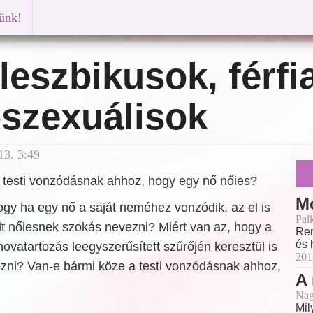
künk!
leszbikusok, férfi
oszexuálisok
13. 3:49
 testi vonzódásnak ahhoz, hogy egy nő nőies?
M
gy ha egy nő a saját neméhez vonzódik, az el is
Pal
it nőiesnek szokás nevezni? Miért van az, hogy a
Ren
és 
ovatartozás leegyszerűsített szűrőjén keresztül is
201
zni? Van-e bármi köze a testi vonzódásnak ahhoz,
A 
Nag
Mil