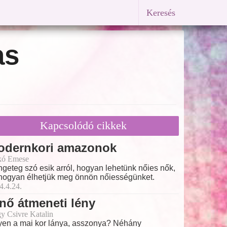
Keresés
as
Kapcsolódó cikkek
odernkori amazonok
kó Emese
geteg szó esik arról, hogyan lehetünk nőies nők,
hogyan élhetjük meg önnön nőiességünket.
4.4.24.
nő átmeneti lény
y Csivre Katalin
yen a mai kor lánya, asszonya? Néhány