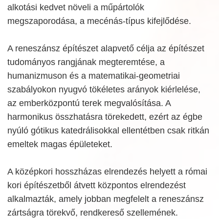
alkotási kedvet növeli a műpártolók
megszaporodása, a mecénás-típus kifejlődése.
A reneszánsz építészet alapvető célja az építészet
tudományos rangjának megteremtése, a
humanizmuson és a matematikai-geometriai
szabályokon nyugvó tökéletes arányok kiérlelése,
az emberközpontú terek megvalósítása. A
harmonikus összhatásra törekedett, ezért az égbe
nyúló gótikus katedrálisokkal ellentétben csak ritkán
emeltek magas épületeket.
A középkori hosszházas elrendezés helyett a római
kori építészetből átvett központos elrendezést
alkalmazták, amely jobban megfelelt a reneszánsz
zártságra törekvő, rendkereső szellemének.