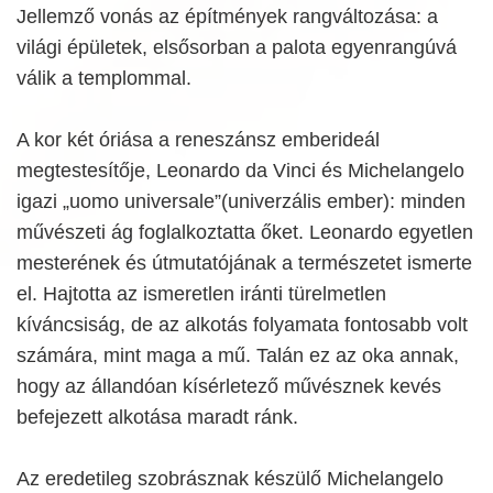
Jellemző vonás az építmények rangváltozása: a
világi épületek, elsősorban a palota egyenrangúvá
válik a templommal.
A kor két óriása a reneszánsz emberideál
megtestesítője, Leonardo da Vinci és Michelangelo
igazi „uomo universale”(univerzális ember): minden
művészeti ág foglalkoztatta őket. Leonardo egyetlen
mesterének és útmutatójának a természetet ismerte
el. Hajtotta az ismeretlen iránti türelmetlen
kíváncsiság, de az alkotás folyamata fontosabb volt
számára, mint maga a mű. Talán ez az oka annak,
hogy az állandóan kísérletező művésznek kevés
befejezett alkotása maradt ránk.
Az eredetileg szobrásznak készülő Michelangelo