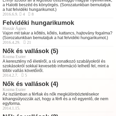
Ennyi szóból áll a legősibb összefüggő magyar nyelvemlék,
a Halotti beszéd és könyörgés. (Sorozatunkban bemutatjuk
a hat felvidéki hungarikumot.)
2016.6.9.
4
8
Felvidéki hungarikumok
Huszár Ágnes
Vajon mit takar a kőttés, kőtés, kattancs, hajtovány fogalma?
(Sorozatunkban bemutatjuk a hat felvidéki hungarikumot.)
2016.4.29.
21
Nők és vallások (5)
Kozma Eszter
A keresztény nő életéről, a rá vonatkozó szabályokról és
szokásokról sokkal kevesebb információ lelhető fel, mint a
többi vallás követőiről.
2014.2.7.
5
Nők és vallások (4)
Kozma Eszter
Az iszlámban a férfiak és nők megkülönböztetésekor
kihangsúlyozzák azt, hogy a férfi és a nő egyenlő, de nem
egyforma.
2014.1.15.