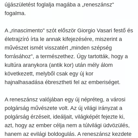
újjászületést foglalja magába a „reneszánsz”
fogalma.
A „rinascimento” szót először Giorgio Vasari festő és
életrajzíró írta le annak kifejezésére, miszerint a
művészet ismét visszatért „minden szépség
forrásához”, a természethez. Úgy tartották, hogy a
kultúra aranykora (antik kor) után mély álom
következett, melyből csak egy új kor
hajnalhasadása ébresztheti fel az emberiséget.
A reneszánsz valójában egy új népréteg, a városi
polgárság művészete volt. Az új világi irányzat a
polgárság érzéseit, ideáljait, világképét fejezte ki,
azt, hogy az ember célja nem a túlvilági üdvözülés,
hanem az evilági boldogulás. A reneszánsz kezdete