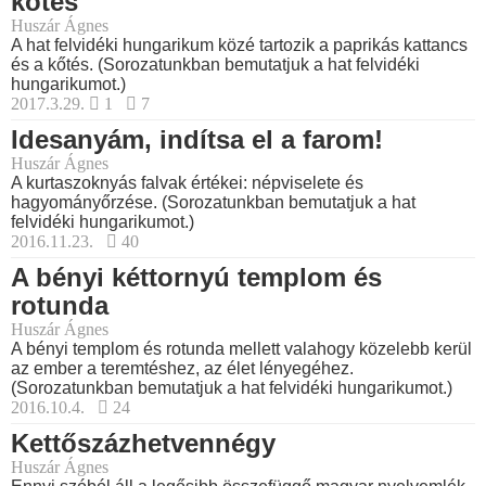
kőtés
Huszár Ágnes
A hat felvidéki hungarikum közé tartozik a paprikás kattancs
és a kőtés. (Sorozatunkban bemutatjuk a hat felvidéki
hungarikumot.)
2017.3.29.
1
7
Idesanyám, indítsa el a farom!
Huszár Ágnes
A kurtaszoknyás falvak értékei: népviselete és
hagyományőrzése. (Sorozatunkban bemutatjuk a hat
felvidéki hungarikumot.)
2016.11.23.
40
A bényi kéttornyú templom és
rotunda
Huszár Ágnes
A bényi templom és rotunda mellett valahogy közelebb kerül
az ember a teremtéshez, az élet lényegéhez.
(Sorozatunkban bemutatjuk a hat felvidéki hungarikumot.)
2016.10.4.
24
Kettőszázhetvennégy
Huszár Ágnes