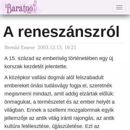
Togg
navig
A reneszánszról
Bernád Emese 2003.12.13. 16:21
A 15. század az emberiség történetében egy új
korszak kezdetét jelentette.
A középkor vallási dogmái alól felszabadult
embereket óriási tudásvágy fogja el, szeretnék
megismerni mindazt, amit addig elzártak előlük:
önmagukat, a természetet és az ember helyét a
világban. Ennek a szellemi mozgalomnak egyik
jellemzője az antik világ iránti rajongás, az antik
kultúra felélesztése, újjászületése. Ezt az