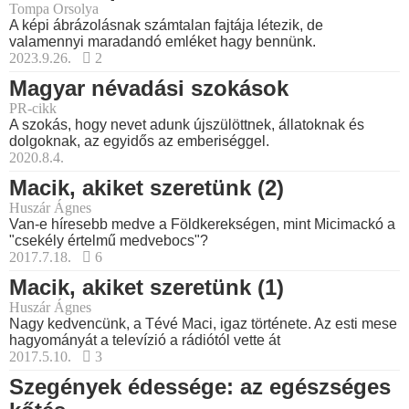
Tompa Orsolya
A képi ábrázolásnak számtalan fajtája létezik, de
valamennyi maradandó emléket hagy bennünk.
2023.9.26.
2
Magyar névadási szokások
PR-cikk
A szokás, hogy nevet adunk újszülöttnek, állatoknak és
dolgoknak, az egyidős az emberiséggel.
2020.8.4.
Macik, akiket szeretünk (2)
Huszár Ágnes
Van-e híresebb medve a Földkerekségen, mint Micimackó a
"csekély értelmű medvebocs"?
2017.7.18.
6
Macik, akiket szeretünk (1)
Huszár Ágnes
Nagy kedvencünk, a Tévé Maci, igaz története. Az esti mese
hagyományát a televízió a rádiótól vette át
2017.5.10.
3
Szegények édessége: az egészséges