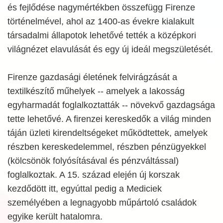
és fejlődése nagymértékben összefügg Firenze
történelmével, ahol az 1400-as évekre kialakult
társadalmi állapotok lehetővé tették a középkori
világnézet elavulását és egy új ideál megszületését.
Firenze gazdasági életének felvirágzását a
textilkészítő műhelyek -- amelyek a lakosság
egyharmadát foglalkoztatták -- növekvő gazdagsága
tette lehetővé. A firenzei kereskedők a világ minden
táján üzleti kirendeltségeket működtettek, amelyek
részben kereskedelemmel, részben pénzügyekkel
(kölcsönök folyósításával és pénzváltással)
foglalkoztak. A 15. század elején új korszak
kezdődött itt, egyúttal pedig a Mediciek
személyében a legnagyobb műpártoló családok
egyike került hatalomra.