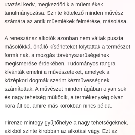
utazási kedv, megkezdődik a műemlékek
tanulmányozása. Szinte kötelező minden művész
számára az antik műemlékek felmérése, másolása.
A reneszánsz alkotók azonban nem váltak puszta
másolókká, önálló kísérleteket folytattak a természet
formáinak, a mozgás törvényszerűségeinek
megismerése érdekében. Tudományos rangra
kívánták emelni a művészeteket, amelyek a
középkori dogmák szerint kézművességnek
számítottak. A művészet minden ágában olyan sok
és nagy tehetség működik, a termékenység olyan
kora áll be, amire más korokban nincs példa.
Firenze mintegy gyűjtőhelye a nagy tehetségeknek,
akikből szinte kirobban az alkotási vágy. Ezt az