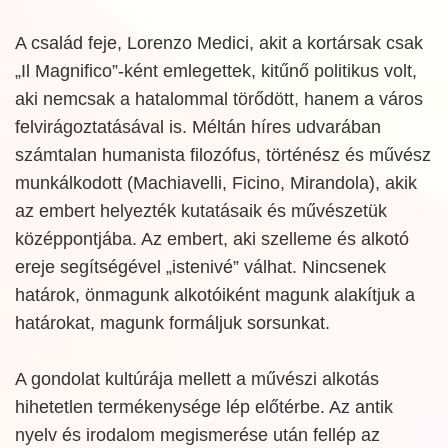
A család feje, Lorenzo Medici, akit a kortársak csak
„Il Magnifico”-ként emlegettek, kitűnő politikus volt,
aki nemcsak a hatalommal törődött, hanem a város
felvirágoztatásával is. Méltán híres udvarában
számtalan humanista filozófus, történész és művész
munkálkodott (Machiavelli, Ficino, Mirandola), akik
az embert helyezték kutatásaik és művészetük
középpontjába. Az embert, aki szelleme és alkotó
ereje segítségével „istenivé” válhat. Nincsenek
határok, önmagunk alkotóiként magunk alakítjuk a
határokat, magunk formáljuk sorsunkat.
A gondolat kultúrája mellett a művészi alkotás
hihetetlen termékenysége lép előtérbe. Az antik
nyelv és irodalom megismerése után fellép az