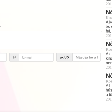
201
Nő
Koz
A k
k
és 
fel
201
Nő
Koz
Az 
@
kih
nem
201
Nő
Koz
A h
hűs
a t
201