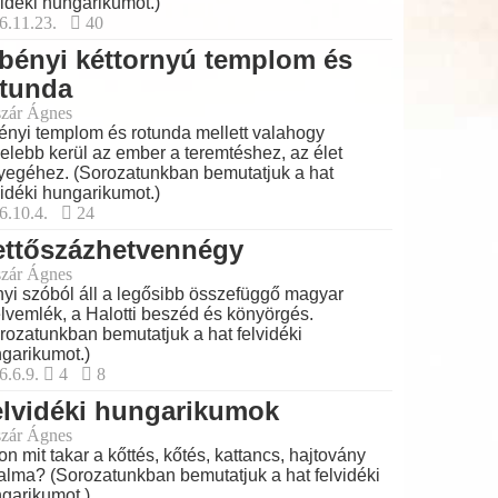
vidéki hungarikumot.)
6.11.23.
40
bényi kéttornyú templom és
otunda
zár Ágnes
ényi templom és rotunda mellett valahogy
elebb kerül az ember a teremtéshez, az élet
yegéhez. (Sorozatunkban bemutatjuk a hat
vidéki hungarikumot.)
6.10.4.
24
ettőszázhetvennégy
zár Ágnes
yi szóból áll a legősibb összefüggő magyar
lvemlék, a Halotti beszéd és könyörgés.
rozatunkban bemutatjuk a hat felvidéki
garikumot.)
6.6.9.
4
8
elvidéki hungarikumok
zár Ágnes
on mit takar a kőttés, kőtés, kattancs, hajtovány
alma? (Sorozatunkban bemutatjuk a hat felvidéki
garikumot.)