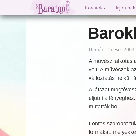
Rovatok
Írjon ne
Barokk
Bernád Emese 2004.
A művészi alkotás a
volt. A művészek a
változtatás nélküli 
A látszat megtévesz
eljutni a lényeghez,
mutatták be.
Fontos szerepet tula
formákat, melyekkel