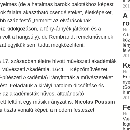
fel
yelmes (de a hatalmas barokk palotákhoz képest
201
nok falaira akasztható csendéleteket, életképeket,
A 
öbb száz festő „termelt” az elvárásoknak
r
íz kidolgozáson, a fény-árnyék játékon és a
Hus
A b
 volt a hangsúly), de Rembrandt remekműveinek
köz
zát egyikük sem tudta megközelíteni.
lén
fel
201
 17. században életre hívott művészeti akadémiák
K
és Művészeti Akadémia, 1641 -- Képzőművészeti
Hus
Enn
Építészeti Akadémia) irányították a művészeteket
nye
lést. Feladatuk a királyi hatalom dicsőítése és
(So
hun
e az akadémisták hűvös, általánosító
201
tt feltűnt egy másik irányzat is.
Nicolas Poussin
F
u
tiszta vonalú képei, a modern festészet
Hus
Vaj
fog
hun