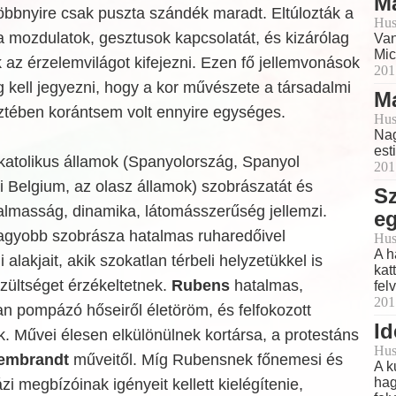
Ma
öbbnyire csak puszta szándék maradt. Eltúlozták a
Hus
 a mozdulatok, gesztusok kapcsolatát, és kizárólag
Van
Mic
az érzelemvilágot kifejezni. Ezen fő jellemvonások
201
 kell jegyezni, hogy a kor művészete a társadalmi
Ma
ztében korántsem volt ennyire egységes.
Hus
Nag
est
tolikus államok (Spanyolország, Spanyol
201
 Belgium, az olasz államok) szobrászatát és
S
almasság, dinamika, látomásszerűség jellemzi.
e
nagyobb szobrásza hatalmas ruharedőivel
Hus
A h
 alakjait, akik szokatlan térbeli helyzetükkel is
kat
zültséget érzékeltetnek.
Rubens
hatalmas,
fel
201
n pompázó hőseiről életöröm, és felfokozott
Id
. Művei élesen elkülönülnek kortársa, a protestáns
Hus
embrandt
műveitől. Míg Rubensnek főnemesi és
A k
hag
 megbízóinak igényeit kellett kielégítenie,