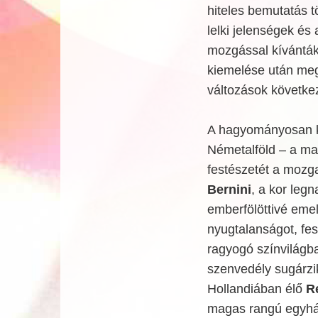
hiteles bemutatás t
lelki jelenségek és
mozgással kívánták 
kiemelése után meg
változások követke
A hagyományosan ka
Németalföld – a mai
festészetét a mozg
Bernini
, a kor leg
emberfölöttivé emeli
nyugtalanságot, fes
ragyogó színvilágba
szenvedély sugárzik
Hollandiában élő
R
magas rangú egyházi