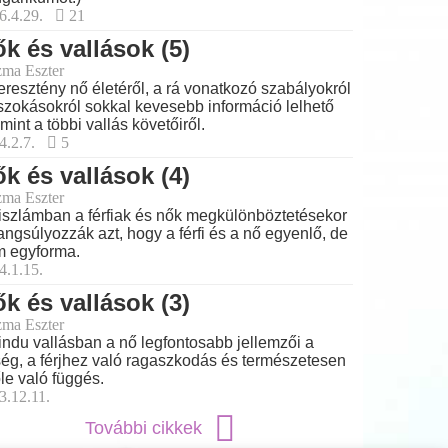
6.4.29.
21
k és vallások (5)
ma Eszter
eresztény nő életéről, a rá vonatkozó szabályokról
szokásokról sokkal kevesebb információ lelhető
, mint a többi vallás követőiről.
4.2.7.
5
k és vallások (4)
ma Eszter
iszlámban a férfiak és nők megkülönböztetésekor
angsúlyozzák azt, hogy a férfi és a nő egyenlő, de
 egyforma.
4.1.15.
k és vallások (3)
ma Eszter
indu vallásban a nő legfontosabb jellemzői a
ég, a férjhez való ragaszkodás és természetesen
őle való függés.
3.12.11.
További cikkek