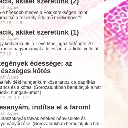
cik, akiket szeretünk (2)
zár Ágnes
-e híresebb medve a Földkerekségen, mint
imackó a "csekély értelmű medvebocs"?
7.7.18.
6
cik, akiket szeretünk (1)
zár Ágnes
y kedvencünk, a Tévé Maci, igaz története. Az
i mese hagyományát a televízió a rádiótól vette át
7.5.10.
3
zegények édessége: az
gészséges kőtés
zár Ágnes
at felvidéki hungarikum közé tartozik a paprikás
tancs és a kőtés. (Sorozatunkban bemutatjuk a hat
vidéki hungarikumot.)
7.3.29.
1
7
esanyám, indítsa el a farom!
zár Ágnes
urtaszoknyás falvak értékei: népviselete és
yományőrzése. (Sorozatunkban bemutatjuk a hat