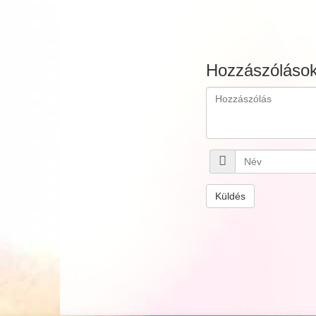
Hozzászóláso
Küldés