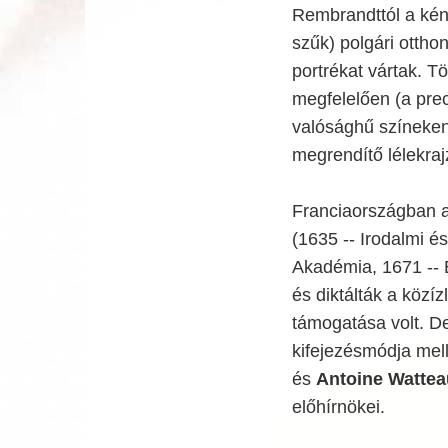
Rembrandttól a kén
szűk) polgári ottho
portrékat vártak. T
megfelelően (a prec
valósághű színeken
megrendítő lélekraj
Franciaországban a
(1635 -- Irodalmi 
Akadémia, 1671 -- 
és diktálták a közíz
támogatása volt. D
kifejezésmódja melle
és
Antoine Wattea
előhírnökei.