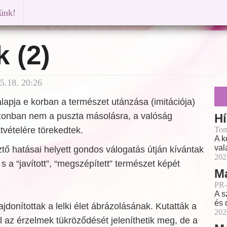
künk!
 (2)
5.18. 20:26
lapja e korban a természet utánzása (imitációja)
zonban nem a puszta másolásra, a valóság
Hí
átvételére törekedtek.
Tom
A k
val
tő hatásai helyett gondos válogatás útján kívántak
202
 s a “javított”, “megszépített” természet képét
M
PR-
A s
és 
jdonítottak a lelki élet ábrázolásának. Kutatták a
202
 az érzelmek tükröződését jeleníthetik meg, de a