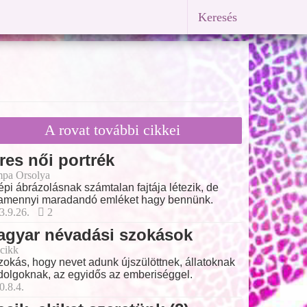
Keresés
A rovat további cikkei
res női portrék
pa Orsolya
épi ábrázolásnak számtalan fajtája létezik, de
amennyi maradandó emléket hagy bennünk.
3.9.26.
2
agyar névadási szokások
cikk
zokás, hogy nevet adunk újszülöttnek, állatoknak
dolgoknak, az egyidős az emberiséggel.
0.8.4.