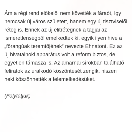
Ám a régi rend előkelői nem követték a fáraót, így
nemcsak új város született, hanem egy új tisztviselői
réteg is. Ennek az új elitrétegnek a tagjai az
ismeretlenségből emelkedtek ki, egyik ilyen híve a
„főrangúak teremtőjének” nevezte Ehnatont. Ez az
új hivatalnoki apparátus volt a reform biztos, de
egyetlen támasza is. Az amarnai sírokban található
feliratok az uralkodó köszöntését zengik, hiszen
neki köszönhették a felemelkedésüket.
(Folytatjuk)