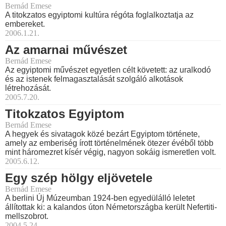
Bernád Emese
A titokzatos egyiptomi kultúra régóta foglalkoztatja az
embereket.
2006.1.21.
Az amarnai művészet
Bernád Emese
Az egyiptomi művészet egyetlen célt követett: az uralkodó
és az istenek felmagasztalását szolgáló alkotások
létrehozását.
2005.7.20.
Titokzatos Egyiptom
Bernád Emese
A hegyek és sivatagok közé bezárt Egyiptom története,
amely az emberiség írott történelmének ötezer évéből több
mint háromezret kísér végig, nagyon sokáig ismeretlen volt.
2005.6.12.
Egy szép hölgy eljövetele
Bernád Emese
A berlini Új Múzeumban 1924-ben egyedülálló leletet
állítottak ki: a kalandos úton Németországba került Nefertiti-
mellszobrot.
2004.5.24.