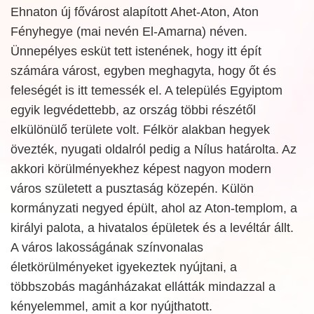
Ehnaton új fővárost alapított Ahet-Aton, Aton
Fényhegye (mai nevén El-Amarna) néven.
Ünnepélyes esküt tett istenének, hogy itt épít
számára várost, egyben meghagyta, hogy őt és
feleségét is itt temessék el. A település Egyiptom
egyik legvédettebb, az ország többi részétől
elkülönülő területe volt. Félkör alakban hegyek
övezték, nyugati oldalról pedig a Nílus határolta. Az
akkori körülményekhez képest nagyon modern
város született a pusztaság közepén. Külön
kormányzati negyed épült, ahol az Aton-templom, a
királyi palota, a hivatalos épületek és a levéltár állt.
A város lakosságának színvonalas
életkörülményeket igyekeztek nyújtani, a
többszobás magánházakat ellátták mindazzal a
kényelemmel, amit a kor nyújthatott.