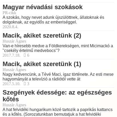
Magyar névadási szokások
PR-cikk
A szokás, hogy nevet adunk újszülöttnek, állatoknak és
dolgoknak, az egyidős az emberiséggel.
2020.8.4.
Macik, akiket szeretünk (2)
Huszár Ágnes
Van-e híresebb medve a Földkerekségen, mint Micimackó a
"csekély értelmű medvebocs"?
2017.7.18.
6
Macik, akiket szeretünk (1)
Huszár Ágnes
Nagy kedvencünk, a Tévé Maci, igaz története. Az esti mese
hagyományát a televízió a rádiótól vette át
2017.5.10.
3
Szegények édessége: az egészséges
kőtés
Huszár Ágnes
A hat felvidéki hungarikum közé tartozik a paprikás kattancs
és a kőtés. (Sorozatunkban bemutatjuk a hat felvidéki