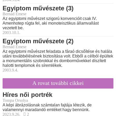
Egyiptom művészete (3)
Bernád Emese
Az egyiptomi művészet szigorú konvencióit csak IV.
Amenhotep rúgta fel, aki monoteisztikus államvallást
vezetett be.
2003.10.1.
Egyiptom művészete (2)
Bernád Emese
Az egyiptomi művészet feladata a fáraó dicsőítése és halála
utáni továbbélésének biztosítása volt. Ebből a célból épültek
a monumentális szobrokkal és domborművekkel díszített
halotti templomok és síremlékek.
2003.9.4.
A rovat további cikkei
Híres női portrék
Tompa Orsolya
A képi ábrázolásnak számtalan fajtája létezik, de
valamennyi maradandó emléket hagy bennünk.
2023.9.26.
2