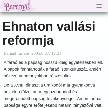
Togg
navig
Ehnaton vallási
reformja
Bernád Emese 2005.6.27. 12:21
A fáraó és a papság hosszú ideig egyetértésben élt.
A papok fenntartották a fáraó istenkultuszát, amiért
bőkezű adományokban részesültek.
De a XVIII. dinasztia uralkodói már gyanakodva
nézték a túlzottan meggazdagodott és
megerősödött papság tevékenységét. Amon thébai
papsága egyre erőteljesebb hatalmi tényezővé vált,