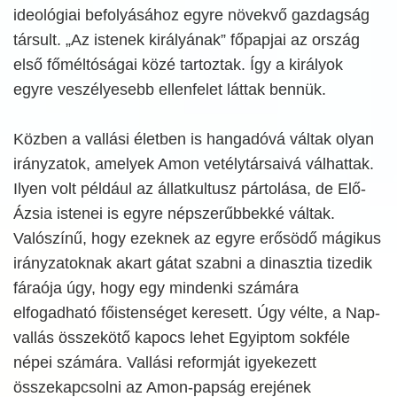
ideológiai befolyásához egyre növekvő gazdagság
társult. „Az istenek királyának” főpapjai az ország
első főméltóságai közé tartoztak. Így a királyok
egyre veszélyesebb ellenfelet láttak bennük.
Közben a vallási életben is hangadóvá váltak olyan
irányzatok, amelyek Amon vetélytársaivá válhattak.
Ilyen volt például az állatkultusz pártolása, de Elő-
Ázsia istenei is egyre népszerűbbekké váltak.
Valószínű, hogy ezeknek az egyre erősödő mágikus
irányzatoknak akart gátat szabni a dinasztia tizedik
fáraója úgy, hogy egy mindenki számára
elfogadható főistenséget keresett. Úgy vélte, a Nap-
vallás összekötő kapocs lehet Egyiptom sokféle
népei számára. Vallási reformját igyekezett
összekapcsolni az Amon-papság erejének