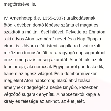
megtörésével is.
IV. Amenhotep (i.e. 1355-1337) uralkodásának
ötödik évében döntő lépésre szánta el magát és
szakított a múlttal, ősei hitével. Felvette az Ehnaton,
„aki üdvös Aton számára” nevet és a Nap főpapja
címet is. Udvara előtt isteni sugallatra hivatkozott:
miközben trónusán ült, a rá ragyogó napsugarakból
érezte meg az istenség akaratát. Atonét, aki az élet
fenntartója, aki nemcsak Egyiptomról gondoskodik,
hanem az egész világról. És a domborműveken
megjelent Aton napkorong alakú ábrázolása,
amelynek ridegségét a belőle kinyúló, kezekben
végződő sugarak enyhítik. A napkezektől kapja a
király és felesége az ankhot, az élet jelét.