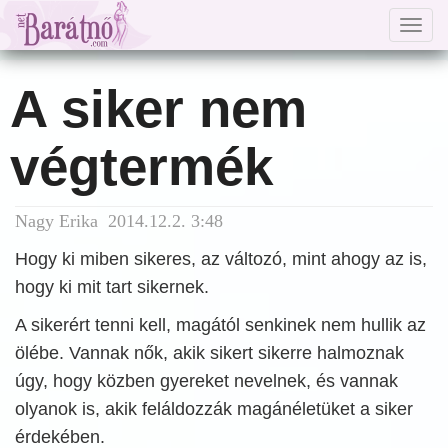
Togg
navig
A siker nem
végtermék
Nagy Erika 2014.12.2. 3:48
Hogy ki miben sikeres, az változó, mint ahogy az is,
hogy ki mit tart sikernek.
A sikerért tenni kell, magától senkinek nem hullik az
ölébe. Vannak nők, akik sikert sikerre halmoznak
úgy, hogy közben gyereket nevelnek, és vannak
olyanok is, akik feláldozzák magánéletüket a siker
érdekében.