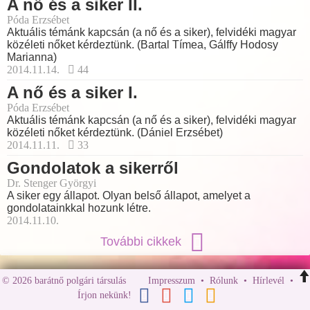
A nő és a siker II.
Póda Erzsébet
Aktuális témánk kapcsán (a nő és a siker), felvidéki magyar
közéleti nőket kérdeztünk. (Bartal Tímea, Gálffy Hodosy
Marianna)
2014.11.14.
44
A nő és a siker I.
Póda Erzsébet
Aktuális témánk kapcsán (a nő és a siker), felvidéki magyar
közéleti nőket kérdeztünk. (Dániel Erzsébet)
2014.11.11.
33
Gondolatok a sikerről
Dr. Stenger Györgyi
A siker egy állapot. Olyan belső állapot, amelyet a
gondolatainkkal hozunk létre.
2014.11.10.
További cikkek
© 2026 barátnő polgári társulás
Impresszum
•
Rólunk
•
Hírlevél
•
Írjon nekünk!