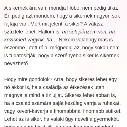
A sikernek ára van, mondja Hobo, nem pedig titka.
Én pedig azt mondom, hogy a sikernek nagyon sok
fajtája van. Mert mit jelenti a siker? A válasz
százféle lehet. Hallom is:
ha sok pénzem van, ha
közismert vagyok, ha…
Nekem valahogy más is
eszembe jutott róla, mégpedig az, hogy sokan nem
is tudatosítják, hogy a szerényebb siker is sikernek
nevezhető.
Hogy mire gondolok? Arra, hogy sikeres lehet egy
nő akkor is, ha a családja az étkezések után
megnyalja mind a tíz ujját. Sikeres lehet abban is,
ha a család számára saját kezűleg varrja a ruhákat,
vagy keveri-kavarja a finomabbnál finomabb sütiket.
Lehet az is siker, ha valaki úgy neveli a gyermekét,
hogy az nem hisztizik, ha nem kap meg mindent,