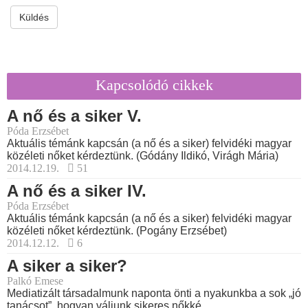
Küldés
Kapcsolódó cikkek
A nő és a siker V.
Póda Erzsébet
Aktuális témánk kapcsán (a nő és a siker) felvidéki magyar
közéleti nőket kérdeztünk. (Gódány Ildikó, Virágh Mária)
2014.12.19.
51
A nő és a siker IV.
Póda Erzsébet
Aktuális témánk kapcsán (a nő és a siker) felvidéki magyar
közéleti nőket kérdeztünk. (Pogány Erzsébet)
2014.12.12.
6
A siker a siker?
Palkó Emese
Mediatizált társadalmunk naponta önti a nyakunkba a sok „jó
tanácsot”, hogyan váljunk sikeres nőkké.