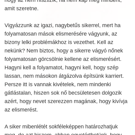
amit szeretne.
Vigyázzunk az igazi, nagybetűs sikerrel, mert ha
folyamatosan mások elismerésére vágyunk, az
bizony lelki problémákhoz is vezethet. Kell az
nekünk? Nem biztos, hogy a sikerre vágyó nőnek
folyamatosan görcsölnie kellene az elismerésért.
Hagyni kell a folyamatot, hagyni kell, hogy szép
lassan, nem másokon átgázolva építsünk karriert.
Persze itt is vannak kivételek, nem mindenki
gátlástalan, hiszen sok nő becsületesen dolgozik
azért, hogy nevet szerezzen magának, hogy kivívja
az elismerést.
A siker mibenlétét sokféleképpen határozhatjuk
meg, de azt hiszem, abban egyetérthetünk, hogy