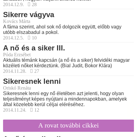
2014.12.9.
28
Sikerre vágyva
Kovács Márta
A fáma szerint, ahol sok nő dolgozik együtt, előbb vagy
utóbb elszabadul a pokol.
2014.12.5.
10
A nő és a siker III.
Póda Erzsébet
Aktuális témánk kapcsán (a nő és a siker) felvidéki magyar
közéleti nőket kérdeztünk. (Bial Judit, Bokor Klára)
2014.11.28.
27
Sikeresnek lenni
Oriskó Renáta
Sikeresnek lenni egy nő életében azt jelenti, hogy olyan
teljesítményt képes nyújtani a mindennapokban, amelyek
által közelebb kerül céljai eléréséhez.
2014.11.24.
12
A rovat további cikkei