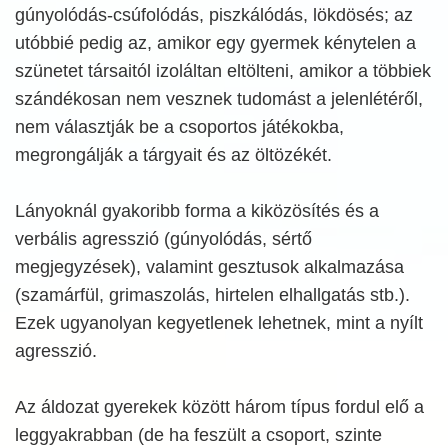
gúnyolódás-csúfolódás, piszkálódás, lökdösés; az
utóbbié pedig az, amikor egy gyermek kénytelen a
szünetet társaitól izoláltan eltölteni, amikor a többiek
szándékosan nem vesznek tudomást a jelenlétéről,
nem választják be a csoportos játékokba,
megrongálják a tárgyait és az öltözékét.
Lányoknál gyakoribb forma a kiközösítés és a
verbális agresszió (gúnyolódás, sértő
megjegyzések), valamint gesztusok alkalmazása
(szamárfül, grimaszolás, hirtelen elhallgatás stb.).
Ezek ugyanolyan kegyetlenek lehetnek, mint a nyílt
agresszió.
Az áldozat gyerekek között három típus fordul elő a
leggyakrabban (de ha feszült a csoport, szinte