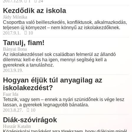
2017.12.9.
1
24
Kezdődik az iskola
Jády Mónika
Csoportba való beilleszkedés, konfliktusok, alkalmazkodás,
teljesen új környezet – nem könnyű az iskolakezdőknek.
2017.9.1.
10
Tanulj, fiam!
Bányai Ilona
Az iskolakezdéssel sok családban felmerül az állandó
dilemma: kell-e és ha igen, mennyi segítség kell a
gyereknek a tanuláshoz.
2013.9.19.
Hogyan éljük túl anyagilag az
iskolakezdést?
Faar Ida
Tetszik, vagy sem – ennek a nyári szünidőnek is vége lesz
lassan, a gyerekek legnagyobb bánatára.
2013.8.27.
10
Diák-szóvirágok
Huszár Katalin
Középiskolai tanárként arra törekszem, hogy diákjaim minél