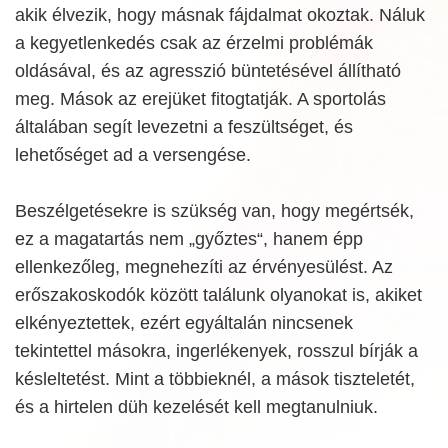
akik élvezik, hogy másnak fájdalmat okoztak. Náluk
a kegyetlenkedés csak az érzelmi problémák
oldásával, és az agresszió büntetésével állítható
meg. Mások az erejüket fitogtatják. A sportolás
általában segít levezetni a feszültséget, és
lehetőséget ad a versengése.
Beszélgetésekre is szükség van, hogy megértsék,
ez a magatartás nem „győztes“, hanem épp
ellenkezőleg, megnehezíti az érvényesülést. Az
erőszakoskodók között találunk olyanokat is, akiket
elkényeztettek, ezért egyáltalán nincsenek
tekintettel másokra, ingerlékenyek, rosszul bírják a
késleltetést. Mint a többieknél, a mások tiszteletét,
és a hirtelen düh kezelését kell megtanulniuk.