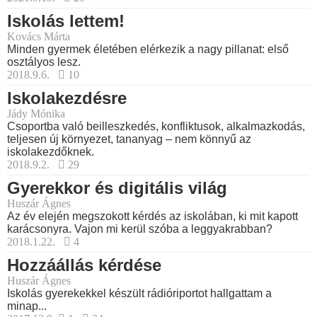
Iskolás lettem!
Kovács Márta
Minden gyermek életében elérkezik a nagy pillanat: első
osztályos lesz.
2018.9.6.
10
Iskolakezdésre
Jády Mónika
Csoportba való beilleszkedés, konfliktusok, alkalmazkodás,
teljesen új környezet, tananyag – nem könnyű az
iskolakezdőknek.
2018.9.2.
29
Gyerekkor és digitális világ
Huszár Ágnes
Az év elején megszokott kérdés az iskolában, ki mit kapott
karácsonyra. Vajon mi kerül szóba a leggyakrabban?
2018.1.22.
4
Hozzáállás kérdése
Huszár Ágnes
Iskolás gyerekekkel készült rádióriportot hallgattam a
minap...