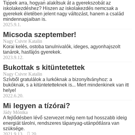
Tippek arra, hogyan alakítsuk át a gyerekszobát az
iskolakezdéshez? Hiszen az iskolakezdés nemcsak a
gyerekek életében jelent nagy változást, hanem a család
mindennapjaiban is.
2025.9.1.
Micsoda szeptember!
Nagy Csivre Katalin
Korai kelés, ostoba tanulnivalók, ideges, agyonhajszolt
tanárok, hasfájós gyerekek.
2023.9.12.
Bukottak s kitüntetettek
Nagy Csivre Katalin
Szívből gratulálok a lurkóknak a bizonyítványhoz: a
bukóknak, s a kitüntetetteknek is... Mert mindenkinek van itt
helye!
2022.6.20.
Mi legyen a tízórai?
Jády Mónika
A fejlődésben lévő szervezet még nem tud hosszabb ideig
energiát tárolni, rendszeres tápanyag-utánpótlásra van
szüksége.
2021.9.13.
20