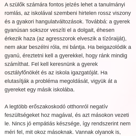
A szülők számára fontos jelzés lehet a tanulmányi
romlás, az iskolával szembeni hirtelen rossz viszony
és a gyakori hangulatváltozások. Továbbá: a gyerek
gyanúsan sokszor veszíti el a dolgait, éhesen
érkezik haza (az agresszorok elveszik a tízóraiját),
nem akar beszélni róla, mi bántja. Ha beigazolódik a
gyanú, éreztetni kell a gyerekkel, hogy ránk mindig
számíthat. Fel kell keresnünk a gyerek
osztályfőnökét és az iskola igazgatóját. Ha
elutasítják a probléma megoldását, vigyük át a
gyereket egy másik iskolába.
A legtöbb erőszakoskodó otthonról negatív
feszültségeket hoz magával, és azt másokon vezeti
le. Nincs jó empátiás készsége, így rendszerint nem
méri fel, mit okoz másoknak. Vannak olyanok is,