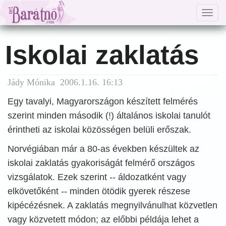
Togg
navig
Iskolai zaklatás
Jády Mónika 2006.1.16. 16:13
Egy tavalyi, Magyarországon készített felmérés
szerint minden második (!) általános iskolai tanulót
érintheti az iskolai közösségen belüli erőszak.
Norvégiában már a 80-as években készültek az
iskolai zaklatás gyakoriságát felmérő országos
vizsgálatok. Ezek szerint -- áldozatként vagy
elkövetőként -- minden ötödik gyerek részese
kipécézésnek. A zaklatás megnyilvánulhat közvetlen
vagy közvetett módon; az előbbi példája lehet a