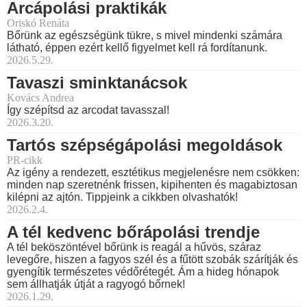
Arcápolási praktikák
Oriskó Renáta
Bőrünk az egészségünk tükre, s mivel mindenki számára
látható, éppen ezért kellő figyelmet kell rá fordítanunk.
2026.5.29.
Tavaszi sminktanácsok
Kovács Andrea
Így szépítsd az arcodat tavasszal!
2026.3.20.
Tartós szépségápolási megoldások
PR-cikk
Az igény a rendezett, esztétikus megjelenésre nem csökken:
minden nap szeretnénk frissen, kipihenten és magabiztosan
kilépni az ajtón. Tippjeink a cikkben olvashatók!
2026.2.4.
A tél kedvenc bőrápolási trendje
A tél beköszöntével bőrünk is reagál a hűvös, száraz
levegőre, hiszen a fagyos szél és a fűtött szobák szárítják és
gyengítik természetes védőrétegét. Ám a hideg hónapok
sem állhatják útját a ragyogó bőrnek!
2026.1.29.