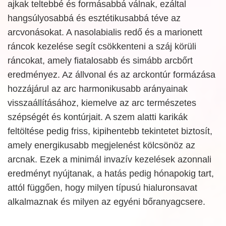
ajkak teltebbé és formásabbá válnak, ezáltal
hangsúlyosabbá és esztétikusabbá téve az
arcvonásokat. A nasolabialis redő és a marionett
ráncok kezelése segít csökkenteni a száj körüli
ráncokat, amely fiatalosabb és simább arcbőrt
eredményez. Az állvonal és az arckontúr formázása
hozzájárul az arc harmonikusabb arányainak
visszaállításához, kiemelve az arc természetes
szépségét és kontúrjait. A szem alatti karikák
feltöltése pedig friss, kipihentebb tekintetet biztosít,
amely energikusabb megjelenést kölcsönöz az
arcnak. Ezek a minimál invazív kezelések azonnali
eredményt nyújtanak, a hatás pedig hónapokig tart,
attól függően, hogy milyen típusú hialuronsavat
alkalmaznak és milyen az egyéni bőranyagcsere.