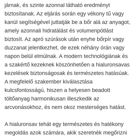
járnak, és szinte azonnal látható eredményt
biztosítanak. Az eljárás során egy vékony tű vagy
kanül segítségével juttatják be a bőr alá az anyagot,
amely azonnali hidratálást és volumenpótlást
biztosít. Az apró szúrások után enyhe bőrpír vagy
duzzanat jelentkezhet, de ezek néhány órán vagy
napon belül elmúlnak. A modern technológiának és
a szakértő kezeknek köszönhetően a hialuronsavas
kezelések biztonságosak és természetes hatásúak.
A megfelelő szakember kiválasztása
kulcsfontosságú, hiszen a helyesen beadott
töltőanyag harmonikusan illeszkedik az
arcvonásokhoz, és nem okoz mesterséges hatást.
A hialuronsav tehát egy természetes és hatékony
megoldás azok számára, akik szeretnék megőrizni