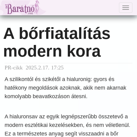
Togg
navig
A bőrfiatalítás
modern kora
PR-cikk 2025.2.17. 17:25
A szilikontól és szikétől a hialuronig: gyors és
hatékony megoldások azoknak, akik nem akarnak
komolyabb beavatkozáson átesni.
A hialuronsav az egyik legnépszerűbb összetevő a
modern esztétikai kezelésekben, és nem véletlenül.
Ez a természetes anyag segít visszaadni a bőr