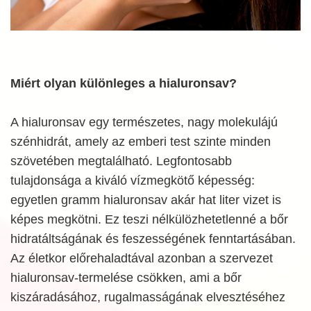
Miért olyan különleges a hialuronsav?
A hialuronsav egy természetes, nagy molekulájú
szénhidrát, amely az emberi test szinte minden
szövetében megtalálható. Legfontosabb
tulajdonsága a kiváló vízmegkötő képesség:
egyetlen gramm hialuronsav akár hat liter vizet is
képes megkötni. Ez teszi nélkülözhetetlenné a bőr
hidratáltságának és feszességének fenntartásában.
Az életkor előrehaladtával azonban a szervezet
hialuronsav-termelése csökken, ami a bőr
kiszáradásához, rugalmasságának elvesztéséhez