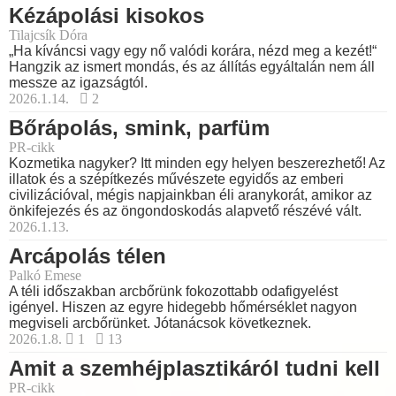
Kézápolási kisokos
Tilajcsík Dóra
„Ha kíváncsi vagy egy nő valódi korára, nézd meg a kezét!“
Hangzik az ismert mondás, és az állítás egyáltalán nem áll
messze az igazságtól.
2026.1.14.
2
Bőrápolás, smink, parfüm
PR-cikk
Kozmetika nagyker? Itt minden egy helyen beszerezhető! Az
illatok és a szépítkezés művészete egyidős az emberi
civilizációval, mégis napjainkban éli aranykorát, amikor az
önkifejezés és az öngondoskodás alapvető részévé vált.
2026.1.13.
Arcápolás télen
Palkó Emese
A téli időszakban arcbőrünk fokozottabb odafigyelést
igényel. Hiszen az egyre hidegebb hőmérséklet nagyon
megviseli arcbőrünket. Jótanácsok következnek.
2026.1.8.
1
13
Amit a szemhéjplasztikáról tudni kell
PR-cikk