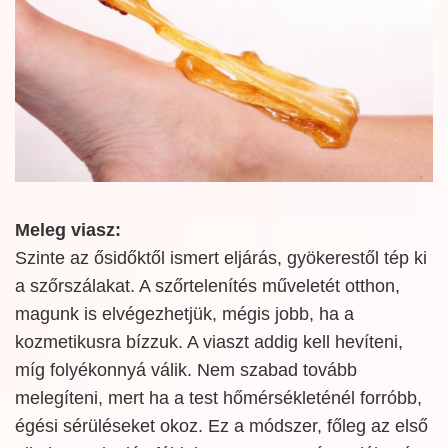
Meleg viasz:
Szinte az ősidőktől ismert eljárás, gyökerestől tép ki
a szőrszálakat. A szőrtelenítés műveletét otthon,
magunk is elvégezhetjük, mégis jobb, ha a
kozmetikusra bízzuk. A viaszt addig kell hevíteni,
míg folyékonnyá válik. Nem szabad tovább
melegíteni, mert ha a test hőmérsékleténél forróbb,
égési sérüléseket okoz. Ez a módszer, főleg az első