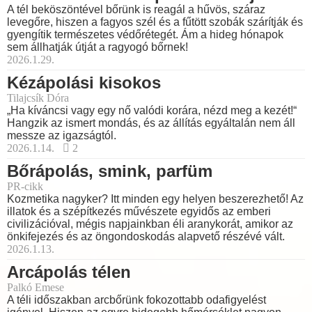
A tél beköszöntével bőrünk is reagál a hűvös, száraz
levegőre, hiszen a fagyos szél és a fűtött szobák szárítják és
gyengítik természetes védőrétegét. Ám a hideg hónapok
sem állhatják útját a ragyogó bőrnek!
2026.1.29.
Kézápolási kisokos
Tilajcsík Dóra
„Ha kíváncsi vagy egy nő valódi korára, nézd meg a kezét!“
Hangzik az ismert mondás, és az állítás egyáltalán nem áll
messze az igazságtól.
2026.1.14.
2
Bőrápolás, smink, parfüm
PR-cikk
Kozmetika nagyker? Itt minden egy helyen beszerezhető! Az
illatok és a szépítkezés művészete egyidős az emberi
civilizációval, mégis napjainkban éli aranykorát, amikor az
önkifejezés és az öngondoskodás alapvető részévé vált.
2026.1.13.
Arcápolás télen
Palkó Emese
A téli időszakban arcbőrünk fokozottabb odafigyelést