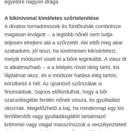
egyelőre nagyon drága.
A bikinivonal kíméletes szőrtelenítése
A divatos tornadresszek és fürdőruhák combrésze
magasan kivágott -- a legtöbb nőnél nem tudja
teljesen elrejteni alá a szőrzetét. Aki ettől meg akar
szabadulni, jól teszi, ha türelmesen kikísérletezi,
melyik módszert viseli el a bőre leginkább. A viasz itt
is alkalmazható -- a a letépés rövid ideig tartó, kis
fájdalmat okoz, és e módszer hatása elég tartós;
körülbelül 4 hét. Az újranövő szőrszálak is
finomabbak. Sajnos előfordulhat, hogy a bőr
szarurétegébe ferdén nőnek vissza, és gyulladást
okoznak. Megelőzhető a baj, ha mindennap egy kis
fertőtlenítőt vagy gyulladásgátlót tartalmazó
krémmel vagy olajjal masszírozzuk a veszélyeztetett