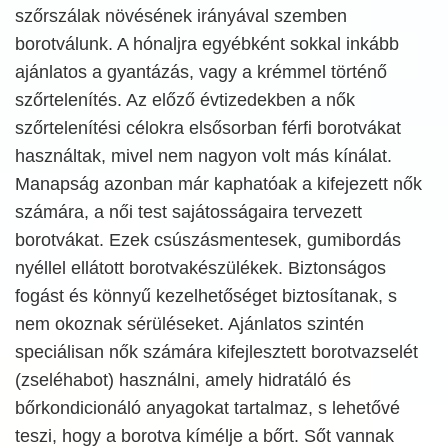
szőrszálak növésének irányával szemben
borotválunk. A hónaljra egyébként sokkal inkább
ajánlatos a gyantázás, vagy a krémmel történő
szőrtelenítés. Az előző évtizedekben a nők
szőrtelenítési célokra elsősorban férfi borotvákat
használtak, mivel nem nagyon volt más kínálat.
Manapság azonban már kaphatóak a kifejezett nők
számára, a női test sajátosságaira tervezett
borotvákat. Ezek csúszásmentesek, gumibordás
nyéllel ellátott borotvakészülékek. Biztonságos
fogást és könnyű kezelhetőséget biztosítanak, s
nem okoznak sérüléseket. Ajánlatos szintén
speciálisan nők számára kifejlesztett borotvazselét
(zseléhabot) használni, amely hidratáló és
bőrkondicionáló anyagokat tartalmaz, s lehetővé
teszi, hogy a borotva kímélje a bőrt. Sőt vannak