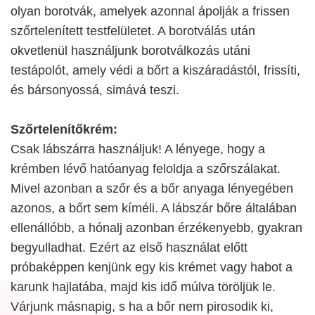
olyan borotvák, amelyek azonnal ápolják a frissen
szőrtelenített testfelületet. A borotválás után
okvetlenül használjunk borotválkozás utáni
testápolót, amely védi a bőrt a kiszáradástól, frissíti,
és bársonyossá, simává teszi.
Szőrtelenítőkrém:
Csak lábszárra használjuk! A lényege, hogy a
krémben lévő hatóanyag feloldja a szőrszálakat.
Mivel azonban a szőr és a bőr anyaga lényegében
azonos, a bőrt sem kíméli. A lábszár bőre általában
ellenállóbb, a hónalj azonban érzékenyebb, gyakran
begyulladhat. Ezért az első használat előtt
próbaképpen kenjünk egy kis krémet vagy habot a
karunk hajlatába, majd kis idő múlva töröljük le.
Várjunk másnapig, s ha a bőr nem pirosodik ki,