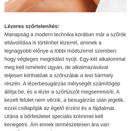
Lézeres szőrtelenítés:
Manapság a modern technika korában már a szőrök
eltávolítása is történhet lézerrel, aminek a
legnagyobb előnye a többi módszerrel szemben:
hogy végleges megoldást nyújt. Egy-két alkalommal
meg kell ismételni ugyan, de alkalmazásával
teljesen kiirthatóak a szőrszálak a test bármely
részén. A lézerbesugárzás mélységét számítógép
állítja be, és a lézer a szőrtüszőt megsemmisíti. A
kezelt felület nem vérzik, a besugárzás után jegelik,
ezzel csillapítják az égető érzést és a fájdalmat.
Utána a bőrfelületet speciális krémmel kell
kenegetni. Ám ennek természetesen ára van: