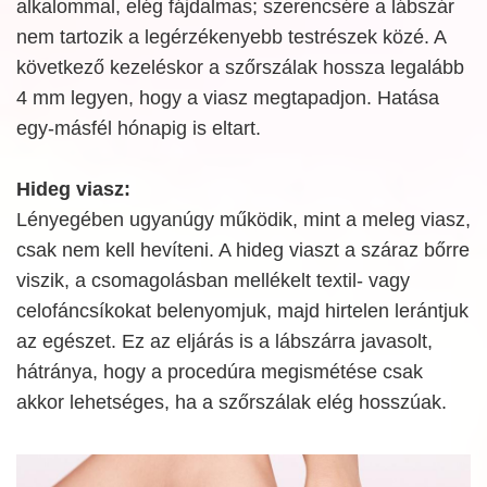
alkalommal, elég fájdalmas; szerencsére a lábszár
nem tartozik a legérzékenyebb testrészek közé. A
következő kezeléskor a szőrszálak hossza legalább
4 mm legyen, hogy a viasz megtapadjon. Hatása
egy-másfél hónapig is eltart.
Hideg viasz:
Lényegében ugyanúgy működik, mint a meleg viasz,
csak nem kell hevíteni. A hideg viaszt a száraz bőrre
viszik, a csomagolásban mellékelt textil- vagy
celofáncsíkokat belenyomjuk, majd hirtelen lerántjuk
az egészet. Ez az eljárás is a lábszárra javasolt,
hátránya, hogy a procedúra megismétése csak
akkor lehetséges, ha a szőrszálak elég hosszúak.