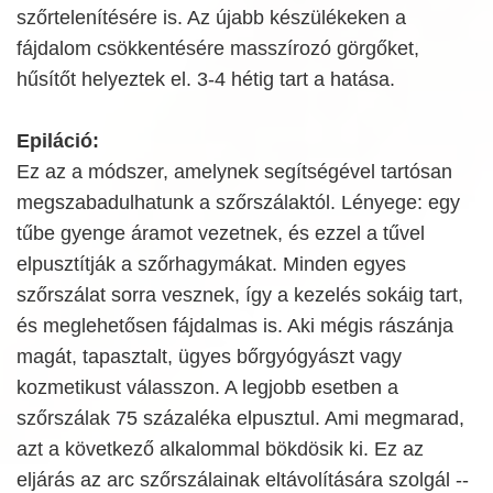
szőrtelenítésére is. Az újabb készülékeken a
fájdalom csökkentésére masszírozó görgőket,
hűsítőt helyeztek el. 3-4 hétig tart a hatása.
Epiláció:
Ez az a módszer, amelynek segítségével tartósan
megszabadulhatunk a szőrszálaktól. Lényege: egy
tűbe gyenge áramot vezetnek, és ezzel a tűvel
elpusztítják a szőrhagymákat. Minden egyes
szőrszálat sorra vesznek, így a kezelés sokáig tart,
és meglehetősen fájdalmas is. Aki mégis rászánja
magát, tapasztalt, ügyes bőrgyógyászt vagy
kozmetikust válasszon. A legjobb esetben a
szőrszálak 75 százaléka elpusztul. Ami megmarad,
azt a következő alkalommal bökdösik ki. Ez az
eljárás az arc szőrszálainak eltávolítására szolgál --