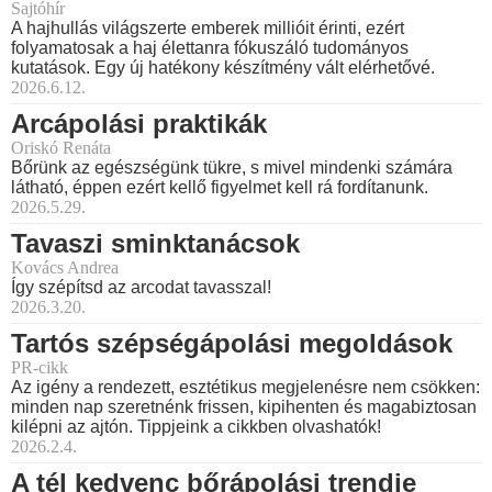
Sajtóhír
A hajhullás világszerte emberek millióit érinti, ezért
folyamatosak a haj élettanra fókuszáló tudományos
kutatások. Egy új hatékony készítmény vált elérhetővé.
2026.6.12.
Arcápolási praktikák
Oriskó Renáta
Bőrünk az egészségünk tükre, s mivel mindenki számára
látható, éppen ezért kellő figyelmet kell rá fordítanunk.
2026.5.29.
Tavaszi sminktanácsok
Kovács Andrea
Így szépítsd az arcodat tavasszal!
2026.3.20.
Tartós szépségápolási megoldások
PR-cikk
Az igény a rendezett, esztétikus megjelenésre nem csökken:
minden nap szeretnénk frissen, kipihenten és magabiztosan
kilépni az ajtón. Tippjeink a cikkben olvashatók!
2026.2.4.
A tél kedvenc bőrápolási trendje