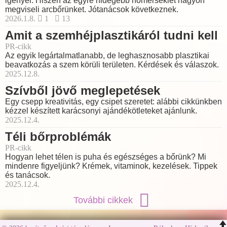
igényel. Hiszen az egyre hidegebb hőmérséklet nagyon
megviseli arcbőrünket. Jótanácsok következnek.
2026.1.8.
1
13
Amit a szemhéjplasztikáról tudni kell
PR-cikk
Az egyik legártalmatlanabb, de leghasznosabb plasztikai
beavatkozás a szem körüli területen. Kérdések és válaszok.
2025.12.8.
Szívből jövő meglepetések
Egy csepp kreativitás, egy csipet szeretet: alábbi cikkünkben
kézzel készített karácsonyi ajándékötleteket ajánlunk.
2025.12.4.
Téli bőrproblémák
PR-cikk
Hogyan lehet télen is puha és egészséges a bőrünk? Mi
mindenre figyeljünk? Krémek, vitaminok, kezelések. Tippek
és tanácsok.
2025.12.4.
További cikkek