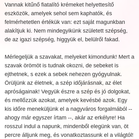
Vannak kitűnő fiatalító krémeket helyettesítő
eszközök, amelyek sehol sem kaphatók, és
felmérhetetlen értékük van: ezt saját magunkban
alakítjuk ki. Nem mindegyikünk született szépség,
de az igazi szépség, higgyük el, belülről fakad.
Mérlegeljük a szavakat, melyeket kimondunk! Mert a
szavak örömöt is tudnak okozni, de sebeket is
ejthetnek, s ezek a sebek nehezen gyógyulnak.
Örüljünk az életnek, a szép időjárásnak, az élet
apróságainak! Vegyük észre a szép és jó dolgokat,
és mellőzzük azokat, amelyek kevésbé azok. Egy
kis időre meneküljünk el a nagyváros forgalmából --
ahogy már egyszer írtam --, akár az erkélyre! Ha
rosszul indul a napunk, mindenből elegünk van, öt
percre álljunk meg, és vonatkoztassunk el a világtól!