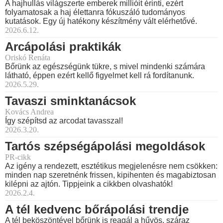
A hajhullás világszerte emberek millióit érinti, ezért
folyamatosak a haj élettanra fókuszáló tudományos
kutatások. Egy új hatékony készítmény vált elérhetővé.
2026.6.12.
Arcápolási praktikák
Oriskó Renáta
Bőrünk az egészségünk tükre, s mivel mindenki számára
látható, éppen ezért kellő figyelmet kell rá fordítanunk.
2026.5.29.
Tavaszi sminktanácsok
Kovács Andrea
Így szépítsd az arcodat tavasszal!
2026.3.20.
Tartós szépségápolási megoldások
PR-cikk
Az igény a rendezett, esztétikus megjelenésre nem csökken:
minden nap szeretnénk frissen, kipihenten és magabiztosan
kilépni az ajtón. Tippjeink a cikkben olvashatók!
2026.2.4.
A tél kedvenc bőrápolási trendje
A tél beköszöntével bőrünk is reagál a hűvös, száraz