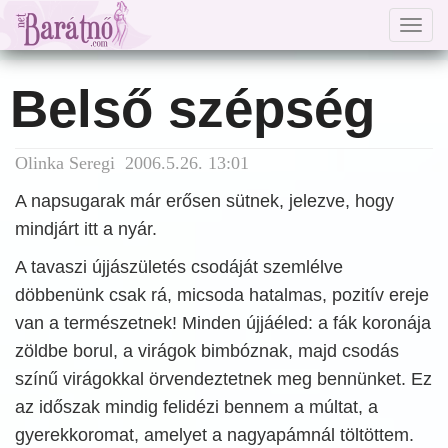
Togg
navig
Belső szépség
Olinka Seregi 2006.5.26. 13:01
A napsugarak már erősen sütnek, jelezve, hogy
mindjárt itt a nyár.
A tavaszi újjászületés csodáját szemlélve
döbbenünk csak rá, micsoda hatalmas, pozitív ereje
van a természetnek! Minden újjáéled: a fák koronája
zöldbe borul, a virágok bimbóznak, majd csodás
színű virágokkal örvendeztetnek meg bennünket. Ez
az időszak mindig felidézi bennem a múltat, a
gyerekkoromat, amelyet a nagyapámnál töltöttem.