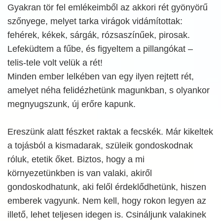
Gyakran tör fel emlékeimből az akkori rét gyönyörű
szőnyege, melyet tarka virágok vidámítottak:
fehérek, kékek, sárgák, rózsaszínűek, pirosak.
Lefeküdtem a fűbe, és figyeltem a pillangókat –
telis-tele volt velük a rét!
Minden ember lelkében van egy ilyen rejtett rét,
amelyet néha felidézhetünk magunkban, s olyankor
megnyugszunk, új erőre kapunk.
Ereszünk alatt fészket raktak a fecskék. Már kikeltek
a tojásból a kismadarak, szüleik gondoskodnak
róluk, etetik őket. Biztos, hogy a mi
környezetünkben is van valaki, akiről
gondoskodhatunk, aki felől érdeklődhetünk, hiszen
emberek vagyunk. Nem kell, hogy rokon legyen az
illető, lehet teljesen idegen is. Csináljunk valakinek