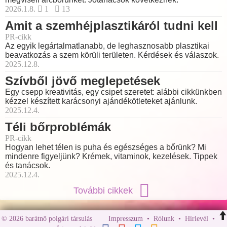
2026.1.8.
1
13
Amit a szemhéjplasztikáról tudni kell
PR-cikk
Az egyik legártalmatlanabb, de leghasznosabb plasztikai
beavatkozás a szem körüli területen. Kérdések és válaszok.
2025.12.8.
Szívből jövő meglepetések
Egy csepp kreativitás, egy csipet szeretet: alábbi cikkünkben
kézzel készített karácsonyi ajándékötleteket ajánlunk.
2025.12.4.
Téli bőrproblémák
PR-cikk
Hogyan lehet télen is puha és egészséges a bőrünk? Mi
mindenre figyeljünk? Krémek, vitaminok, kezelések. Tippek
és tanácsok.
2025.12.4.
További cikkek
© 2026 barátnő polgári társulás
Impresszum
•
Rólunk
•
Hírlevél
•