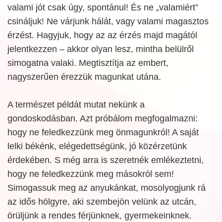
valami jót csak úgy, spontánul! És ne „valamiért”
csináljuk! Ne várjunk hálát, vagy valami magasztos
érzést. Hagyjuk, hogy az az érzés majd magától
jelentkezzen – akkor olyan lesz, mintha belülről
simogatna valaki. Megtisztítja az embert,
nagyszerűen érezzük magunkat utána.
A természet példát mutat nekünk a
gondoskodásban. Azt próbálom megfogalmazni:
hogy ne feledkezzünk meg önmagunkról! A saját
lelki békénk, elégedettségünk, jó közérzetünk
érdekében. S még arra is szeretnék emlékeztetni,
hogy ne feledkezzünk meg másokról sem!
Simogassuk meg az anyukánkat, mosolyogjunk rá
az idős hölgyre, aki szembejön velünk az utcán,
örüljünk a rendes férjünknek, gyermekeinknek.