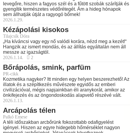
levegőre, hiszen a fagyos szél és a fűtött szobák szárítják és
gyengítik természetes védőrétegét. Ám a hideg hónapok
sem állhatják útját a ragyogó bőrnek!
2026.1.29.
Kézápolási kisokos
Tilajcsík Dóra
„Ha kíváncsi vagy egy nő valódi korára, nézd meg a kezét!“
Hangzik az ismert mondás, és az állítás egyáltalán nem áll
messze az igazságtól.
2026.1.14.
2
Bőrápolás, smink, parfüm
PR-cikk
Kozmetika nagyker? Itt minden egy helyen beszerezhető! Az
illatok és a szépítkezés művészete egyidős az emberi
civilizációval, mégis napjainkban éli aranykorát, amikor az
önkifejezés és az öngondoskodás alapvető részévé vált.
2026.1.13.
Arcápolás télen
Palkó Emese
A téli időszakban arcbőrünk fokozottabb odafigyelést
igényel. Hiszen az egyre hidegebb hőmérséklet nagyon
megviseli arcbőrünket. Jótanácsok következnek.