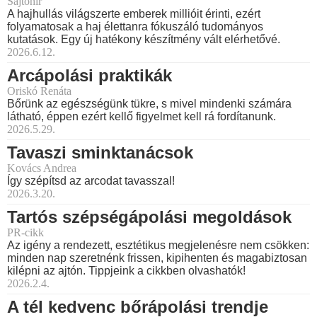
Sajtóhír
A hajhullás világszerte emberek millióit érinti, ezért
folyamatosak a haj élettanra fókuszáló tudományos
kutatások. Egy új hatékony készítmény vált elérhetővé.
2026.6.12.
Arcápolási praktikák
Oriskó Renáta
Bőrünk az egészségünk tükre, s mivel mindenki számára
látható, éppen ezért kellő figyelmet kell rá fordítanunk.
2026.5.29.
Tavaszi sminktanácsok
Kovács Andrea
Így szépítsd az arcodat tavasszal!
2026.3.20.
Tartós szépségápolási megoldások
PR-cikk
Az igény a rendezett, esztétikus megjelenésre nem csökken:
minden nap szeretnénk frissen, kipihenten és magabiztosan
kilépni az ajtón. Tippjeink a cikkben olvashatók!
2026.2.4.
A tél kedvenc bőrápolási trendje