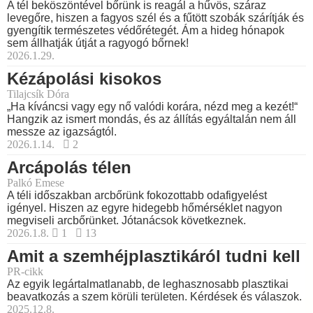
A tél beköszöntével bőrünk is reagál a hűvös, száraz
levegőre, hiszen a fagyos szél és a fűtött szobák szárítják és
gyengítik természetes védőrétegét. Ám a hideg hónapok
sem állhatják útját a ragyogó bőrnek!
2026.1.29.
Kézápolási kisokos
Tilajcsík Dóra
„Ha kíváncsi vagy egy nő valódi korára, nézd meg a kezét!“
Hangzik az ismert mondás, és az állítás egyáltalán nem áll
messze az igazságtól.
2026.1.14.
2
Arcápolás télen
Palkó Emese
A téli időszakban arcbőrünk fokozottabb odafigyelést
igényel. Hiszen az egyre hidegebb hőmérséklet nagyon
megviseli arcbőrünket. Jótanácsok következnek.
2026.1.8.
1
13
Amit a szemhéjplasztikáról tudni kell
PR-cikk
Az egyik legártalmatlanabb, de leghasznosabb plasztikai
beavatkozás a szem körüli területen. Kérdések és válaszok.
2025.12.8.