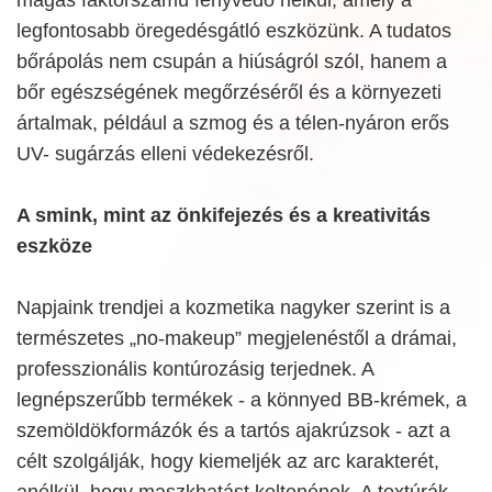
legfontosabb öregedésgátló eszközünk. A tudatos
bőrápolás nem csupán a hiúságról szól, hanem a
bőr egészségének megőrzéséről és a környezeti
ártalmak, például a szmog és a télen-nyáron erős
UV- sugárzás elleni védekezésről.
A smink, mint az önkifejezés és a kreativitás
eszköze
Napjaink trendjei a kozmetika nagyker szerint is a
természetes „no-makeup” megjelenéstől a drámai,
professzionális kontúrozásig terjednek. A
legnépszerűbb termékek - a könnyed BB-krémek, a
szemöldökformázók és a tartós ajakrúzsok - azt a
célt szolgálják, hogy kiemeljék az arc karakterét,
anélkül, hogy maszkhatást keltenének. A textúrák