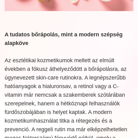
A tudatos bőrápolás, mint a modern szépség
alapköve
Az esztétikai kozmetikumok mellett az elmúlt
években a fókusz áthelyeződött a bőrápolásra, az
úgynevezett skin-care rutinokra. A legnépszerűbb
hatóanyagok a hialuronsav, a retinol vagy a C-
vitamin már nemcsak a szakemberek szótárában
szerepelnek, hanem a hétköznapi felhasználók
fürdőszobájában is helyet kaptak. A modern
kozmetikumhasználat titka a rétegezés és a
prevenció. A reggeli rutin ma már elképzelhetetlen
magas faktorszámú fényvédő nélkül, amely a