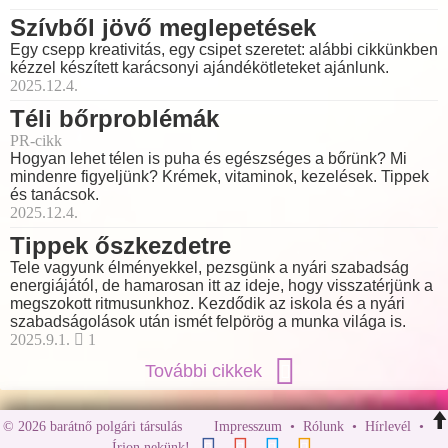
Szívből jövő meglepetések
Egy csepp kreativitás, egy csipet szeretet: alábbi cikkünkben
kézzel készített karácsonyi ajándékötleteket ajánlunk.
2025.12.4.
Téli bőrproblémák
PR-cikk
Hogyan lehet télen is puha és egészséges a bőrünk? Mi
mindenre figyeljünk? Krémek, vitaminok, kezelések. Tippek
és tanácsok.
2025.12.4.
Tippek őszkezdetre
Tele vagyunk élményekkel, pezsgünk a nyári szabadság
energiájától, de hamarosan itt az ideje, hogy visszatérjünk a
megszokott ritmusunkhoz. Kezdődik az iskola és a nyári
szabadságolások után ismét felpörög a munka világa is.
2025.9.1.
1
További cikkek
© 2026 barátnő polgári társulás
Impresszum
•
Rólunk
•
Hírlevél
•
Írjon nekünk!