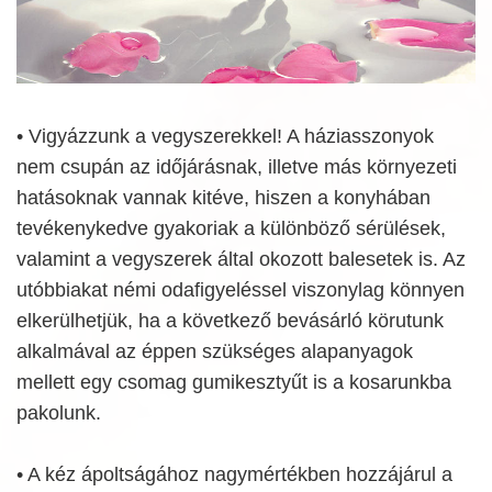
• Vigyázzunk a vegyszerekkel! A háziasszonyok
nem csupán az időjárásnak, illetve más környezeti
hatásoknak vannak kitéve, hiszen a konyhában
tevékenykedve gyakoriak a különböző sérülések,
valamint a vegyszerek által okozott balesetek is. Az
utóbbiakat némi odafigyeléssel viszonylag könnyen
elkerülhetjük, ha a következő bevásárló körutunk
alkalmával az éppen szükséges alapanyagok
mellett egy csomag gumikesztyűt is a kosarunkba
pakolunk.
• A kéz ápoltságához nagymértékben hozzájárul a