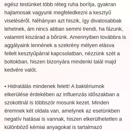
egész testünket több réteg ruha borítja, gyakran
hajlamosak vagyunk megfeledkezni a kesztyű
viseléséről. Néhányan azt hiszik, így divatosabbak
lehetnek, ám nincs abban semmi trendi, ha fázunk,
valamint kiszárad a bőrünk. Amennyiben továbbra is
aggályaink lennének a szekrény mélyen elásva
fellelt kesztyűpárral kapcsolatban, nézzünk szét a
boltokban, hiszen bizonyára mindenki talál majd
kedvére valót.
• Hidratálás mindenek felett! A baktériumok
elkerülése érdekében az influenzás időszakban a
szokottnál is többször mosunk kezet. Minden
éremnek két oldala van, amelynek az esetünkben
negatív hatásai is vannak, hiszen elkerülhetetlen a
különböző kémiai anyagokat is tartalmazó