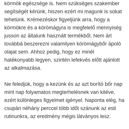
körmök egészsége is. Nem szükséges szakember
segítségét kérünk, hiszen ezért mi magunk is sokat
tehetünk. Krémezéskor figyeljünk arra, hogy a
körmökre és a körömágyra is megfelelő mennyiség
jusson az általunk használt termékből. Nem árt
továbbá beszerezni valamilyen körömágybőr ápoló
olajat sem. Ahhoz pedig, hogy ez minél
hatékonyabb legyen, szintén lefekvés előtt ajánlott
az alkalmazása.
Ne feledjük, hogy a kezünk és az azt borító bőr nap
mint nap folyamatos megterhelésnek van kitéve,
ezért különleges figyelmet igényel. Naponta elég, ha
csupán néhány perccel több időt szánunk az esti
rutinunkra, az eredmény mégis látványos lesz.