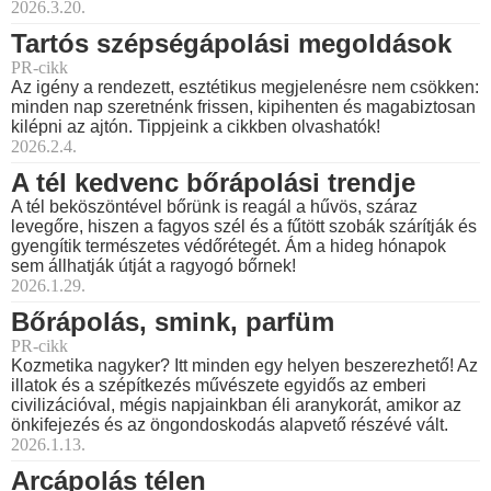
2026.3.20.
Tartós szépségápolási megoldások
PR-cikk
Az igény a rendezett, esztétikus megjelenésre nem csökken:
minden nap szeretnénk frissen, kipihenten és magabiztosan
kilépni az ajtón. Tippjeink a cikkben olvashatók!
2026.2.4.
A tél kedvenc bőrápolási trendje
A tél beköszöntével bőrünk is reagál a hűvös, száraz
levegőre, hiszen a fagyos szél és a fűtött szobák szárítják és
gyengítik természetes védőrétegét. Ám a hideg hónapok
sem állhatják útját a ragyogó bőrnek!
2026.1.29.
Bőrápolás, smink, parfüm
PR-cikk
Kozmetika nagyker? Itt minden egy helyen beszerezhető! Az
illatok és a szépítkezés művészete egyidős az emberi
civilizációval, mégis napjainkban éli aranykorát, amikor az
önkifejezés és az öngondoskodás alapvető részévé vált.
2026.1.13.
Arcápolás télen