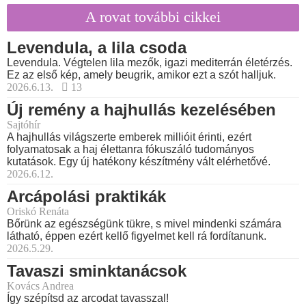
A rovat további cikkei
Levendula, a lila csoda
Levendula. Végtelen lila mezők, igazi mediterrán életérzés.
Ez az első kép, amely beugrik, amikor ezt a szót halljuk.
2026.6.13.
13
Új remény a hajhullás kezelésében
Sajtóhír
A hajhullás világszerte emberek millióit érinti, ezért
folyamatosak a haj élettanra fókuszáló tudományos
kutatások. Egy új hatékony készítmény vált elérhetővé.
2026.6.12.
Arcápolási praktikák
Oriskó Renáta
Bőrünk az egészségünk tükre, s mivel mindenki számára
látható, éppen ezért kellő figyelmet kell rá fordítanunk.
2026.5.29.
Tavaszi sminktanácsok
Kovács Andrea
Így szépítsd az arcodat tavasszal!