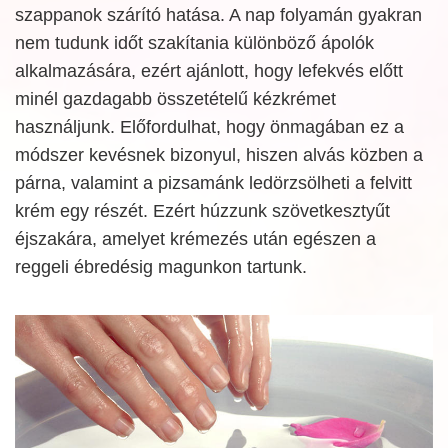
szappanok szárító hatása. A nap folyamán gyakran
nem tudunk időt szakítania különböző ápolók
alkalmazására, ezért ajánlott, hogy lefekvés előtt
minél gazdagabb összetételű kézkrémet
használjunk. Előfordulhat, hogy önmagában ez a
módszer kevésnek bizonyul, hiszen alvás közben a
párna, valamint a pizsamánk ledörzsölheti a felvitt
krém egy részét. Ezért húzzunk szövetkesztyűt
éjszakára, amelyet krémezés után egészen a
reggeli ébredésig magunkon tartunk.