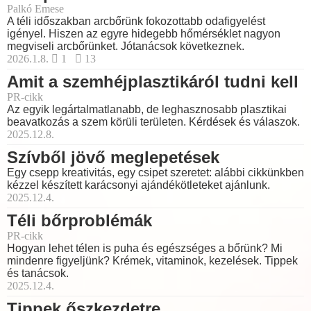
Palkó Emese
A téli időszakban arcbőrünk fokozottabb odafigyelést
igényel. Hiszen az egyre hidegebb hőmérséklet nagyon
megviseli arcbőrünket. Jótanácsok következnek.
2026.1.8.
1
13
Amit a szemhéjplasztikáról tudni kell
PR-cikk
Az egyik legártalmatlanabb, de leghasznosabb plasztikai
beavatkozás a szem körüli területen. Kérdések és válaszok.
2025.12.8.
Szívből jövő meglepetések
Egy csepp kreativitás, egy csipet szeretet: alábbi cikkünkben
kézzel készített karácsonyi ajándékötleteket ajánlunk.
2025.12.4.
Téli bőrproblémák
PR-cikk
Hogyan lehet télen is puha és egészséges a bőrünk? Mi
mindenre figyeljünk? Krémek, vitaminok, kezelések. Tippek
és tanácsok.
2025.12.4.
Tippek őszkezdetre