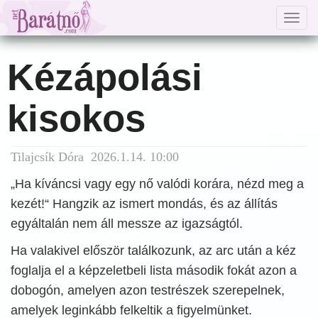
Togg
navig
Kézápolási
kisokos
Tilajcsík Dóra 2026.1.14. 10:00
„Ha kíváncsi vagy egy nő valódi korára, nézd meg a
kezét!“ Hangzik az ismert mondás, és az állítás
egyáltalán nem áll messze az igazságtól.
Ha valakivel először találkozunk, az arc után a kéz
foglalja el a képzeletbeli lista második fokát azon a
dobogón, amelyen azon testrészek szerepelnek,
amelyek leginkább felkeltik a figyelmünket.