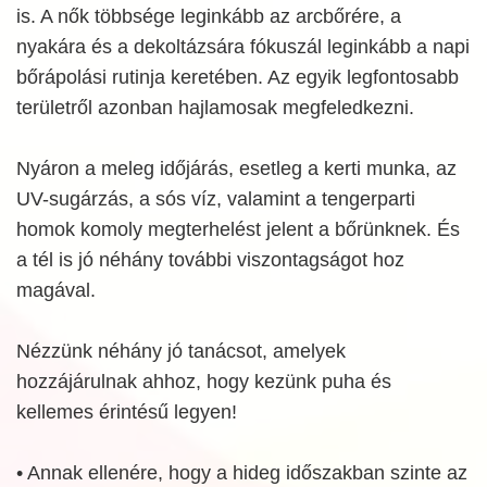
is. A nők többsége leginkább az arcbőrére, a
nyakára és a dekoltázsára fókuszál leginkább a napi
bőrápolási rutinja keretében. Az egyik legfontosabb
területről azonban hajlamosak megfeledkezni.
Nyáron a meleg időjárás, esetleg a kerti munka, az
UV-sugárzás, a sós víz, valamint a tengerparti
homok komoly megterhelést jelent a bőrünknek. És
a tél is jó néhány további viszontagságot hoz
magával.
Nézzünk néhány jó tanácsot, amelyek
hozzájárulnak ahhoz, hogy kezünk puha és
kellemes érintésű legyen!
• Annak ellenére, hogy a hideg időszakban szinte az