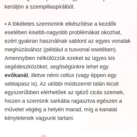
kerüljön a szempillaspirálból.
• A tökéletes szemsmink elkészítése a kezdők
esetében kisebb-nagyobb problémákat okozhat,
ezért gyakran használnak sablont az egyes vonalak
meghúzásához (például a tusvonal esetében).
Amennyiben nélkülözzük ezeket az ügyes kis
segédeszközöket, segítségünkre lehet egy
evőkanál
, illetve némi cellux (vagy éppen egy
sebtapasz is). Az utóbbi módszerrel talán kicsit
egyszerűbben elérhetőek az igéző cicás szemek,
hiszen a szemünk sarkába ragasztva egészen a
művelet végéig a helyén marad, míg a kanalat
kénytelenek vagyunk tartani.