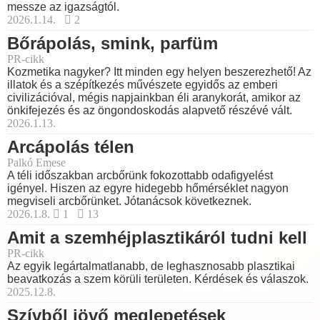
messze az igazságtól.
2026.1.14.
2
Bőrápolás, smink, parfüm
PR-cikk
Kozmetika nagyker? Itt minden egy helyen beszerezhető! Az
illatok és a szépítkezés művészete egyidős az emberi
civilizációval, mégis napjainkban éli aranykorát, amikor az
önkifejezés és az öngondoskodás alapvető részévé vált.
2026.1.13.
Arcápolás télen
Palkó Emese
A téli időszakban arcbőrünk fokozottabb odafigyelést
igényel. Hiszen az egyre hidegebb hőmérséklet nagyon
megviseli arcbőrünket. Jótanácsok következnek.
2026.1.8.
1
13
Amit a szemhéjplasztikáról tudni kell
PR-cikk
Az egyik legártalmatlanabb, de leghasznosabb plasztikai
beavatkozás a szem körüli területen. Kérdések és válaszok.
2025.12.8.
Szívből jövő meglepetések