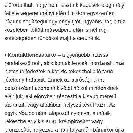
előfordulhat, hogy nem leszünk képesek elég mély
fekete végeredményt elérni. Ekkor egyszerűen
hívjunk segítségül egy öngyújtót, ugyanis pár, a tűz
közelében töltött másodperc után ismét régi
sötétségében tündököl majd a ceruzánk.
•
Kontaktlencsetartó
– a gyengébb látással
rendelkező nők, akik kontaktlencsét hordanak, már
biztos felfedezték a két kis rekeszből álló tartó
jótékony hatásait. Ennek az apróságnak a
beszerzését azonban kivétel nélkül mindenkinek
ajánljuk, aki előnyben részesíti a kisebb méretű
táskákat, vagy általában helyszűkével küzd. Az
egyik részbe némi alapozót nyomva, a másik
rekeszbe egy kis adag krémpirosítót vagy
bronzosítót helyezve a nap folyamán bármikor újra