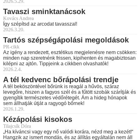
2026.5.29.
Tavaszi sminktanácsok
Kovács Andrea
Így szépítsd az arcodat tavasszal!
2026.3.20.
Tartós szépségápolási megoldások
PR-cikk
Az igény a rendezett, esztétikus megjelenésre nem csökken:
minden nap szeretnénk frissen, kipihenten és magabiztosan
kilépni az ajtón. Tippjeink a cikkben olvashatók!
2026.2.4.
A tél kedvenc bőrápolási trendje
A tél beköszöntével bőrünk is reagál a hűvös, száraz
levegőre, hiszen a fagyos szél és a fűtött szobák szárítják és
gyengítik természetes védőrétegét. Ám a hideg hónapok
sem állhatják útját a ragyogó bőrnek!
2026.1.29.
Kézápolási kisokos
Tilajcsík Dóra
„Ha kíváncsi vagy egy nő valódi korára, nézd meg a kezét!“
Hangzik az ismert mondás, és az állítás egyáltalán nem áll