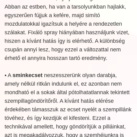
Abban az estben, ha van a tarsolyunkban hajlakk,
egyszerűen fújjuk a kefére, majd simító
mozdulatokkal igazítsuk a helyére a rendezetlen
szálakat. Fixáló spray hiányában használjunk vizet,
hiszen a kívánt hatás így is elérhető. A különbség
csupán annyi lesz, hogy ezzel a változattal nem
érhető el annyira hosszan tartó eredmény.
• A
sminkecset
neszesszerünk olyan darabja,
amely nélkül ritkán indulunk el, ez azonban nem
mondható el a sokak által pótolhatatlannak tekintett
szempillagöndörítőről. A kívánt hatás elérése
érdekében támasszuk az ecset nyelét a szempillánk
tövéhez, és így kezdjük el kifesteni. Ezzel a
technikával amellett, hogy göndörítjük a pilláinkat,
azt is megakadályozzuk, hogy a szemhéjunkra is