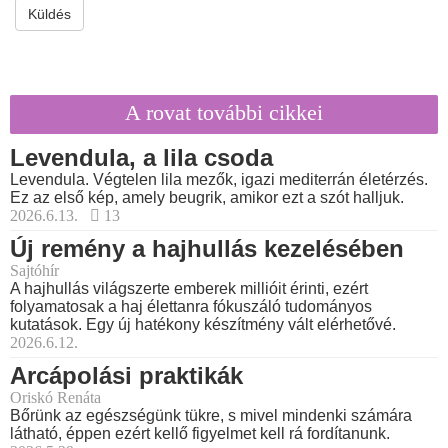
Küldés
A rovat további cikkei
Levendula, a lila csoda
Levendula. Végtelen lila mezők, igazi mediterrán életérzés.
Ez az első kép, amely beugrik, amikor ezt a szót halljuk.
2026.6.13.
13
Új remény a hajhullás kezelésében
Sajtóhír
A hajhullás világszerte emberek millióit érinti, ezért
folyamatosak a haj élettanra fókuszáló tudományos
kutatások. Egy új hatékony készítmény vált elérhetővé.
2026.6.12.
Arcápolási praktikák
Oriskó Renáta
Bőrünk az egészségünk tükre, s mivel mindenki számára
látható, éppen ezért kellő figyelmet kell rá fordítanunk.