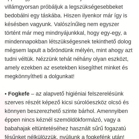
villámgyorsan próbáljuk a legszükségesebbeket
bedobálni egy táskába. Hiszen ilyenkor már így is
késésben vagyunk. Valószínűleg nem egyszer
történt már meg mindnyájunkkal, hogy egy-egy, a
mindennapokban létszükségesnek tekinthető dolog
mégsem lapult a bőröndünk mélyén, mint ahogy azt
tudni véltük. Nézzünk tehát néhány olyan eszközt,
amely ezekben az esetekben kisegíthet minket és
megkönnyítheti a dolgunkat!
•
Fogkefe
– az alapvető higiéniai felszerelésünk
szerves részét képező kicsi súrolóeszköz olcsó és
könnyen beszerezhető szinte bárhol. Amennyiben
éppen nincs kéznél szemöldökformázó, vagy a
babahajak eltüntetéséhez használt sűrű fogazatú
fésűnket nélkülözzük, nyúljunk a fogkefénk után!