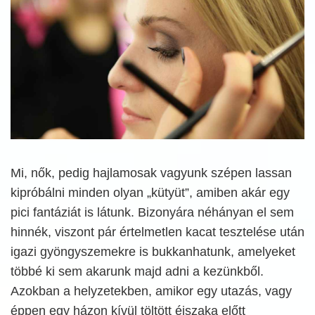
Mi, nők, pedig hajlamosak vagyunk szépen lassan
kipróbálni minden olyan „kütyüt”, amiben akár egy
pici fantáziát is látunk. Bizonyára néhányan el sem
hinnék, viszont pár értelmetlen kacat tesztelése után
igazi gyöngyszemekre is bukkanhatunk, amelyeket
többé ki sem akarunk majd adni a kezünkből.
Azokban a helyzetekben, amikor egy utazás, vagy
éppen egy házon kívül töltött éjszaka előtt