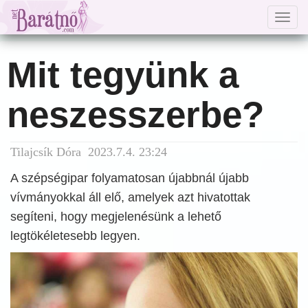
Togg
navig
Mit tegyünk a
neszesszerbe?
Tilajcsík Dóra 2023.7.4. 23:24
A szépségipar folyamatosan újabbnál újabb
vívmányokkal áll elő, amelyek azt hivatottak
segíteni, hogy megjelenésünk a lehető
legtökéletesebb legyen.