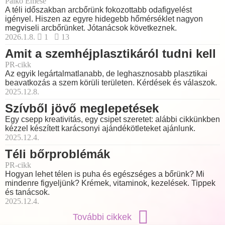
Palkó Emese
A téli időszakban arcbőrünk fokozottabb odafigyelést
igényel. Hiszen az egyre hidegebb hőmérséklet nagyon
megviseli arcbőrünket. Jótanácsok következnek.
2026.1.8.
1
13
Amit a szemhéjplasztikáról tudni kell
PR-cikk
Az egyik legártalmatlanabb, de leghasznosabb plasztikai
beavatkozás a szem körüli területen. Kérdések és válaszok.
2025.12.8.
Szívből jövő meglepetések
Egy csepp kreativitás, egy csipet szeretet: alábbi cikkünkben
kézzel készített karácsonyi ajándékötleteket ajánlunk.
2025.12.4.
Téli bőrproblémák
PR-cikk
Hogyan lehet télen is puha és egészséges a bőrünk? Mi
mindenre figyeljünk? Krémek, vitaminok, kezelések. Tippek
és tanácsok.
2025.12.4.
További cikkek