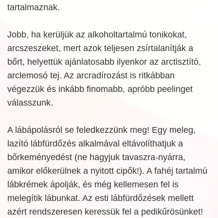
tartalmaznak.
Jobb, ha kerüljük az alkoholtartalmú tonikokat,
arcszeszeket, mert azok teljesen zsírtalanítják a
bőrt, helyettük ajánlatosabb ilyenkor az arctisztító,
arclemosó tej. Az arcradírozást is ritkábban
végezzük és inkább finomabb, apróbb peelinget
válasszunk.
A lábápolásról se feledkezzünk meg! Egy meleg,
lazító lábfürdőzés alkalmával eltávolíthatjuk a
bőrkeményedést (ne hagyjuk tavaszra-nyárra,
amikor előkerülnek a nyitott cipők!). A fahéj tartalmú
lábkrémek ápolják, és még kellemesen fel is
melegítik lábunkat. Az esti lábfürdőzések mellett
azért rendszeresen keressük fel a pedikűrösünket!