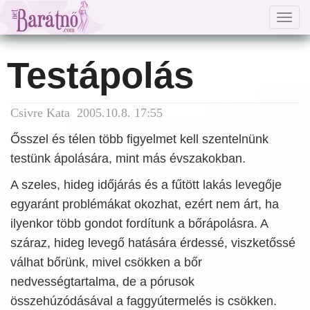
Togg
navig
Testápolás
Csivre Kata 2005.10.8. 17:55
Ősszel és télen több figyelmet kell szentelnünk
testünk ápolására, mint más évszakokban.
A szeles, hideg időjárás és a fűtött lakás levegője
egyaránt problémákat okozhat, ezért nem árt, ha
ilyenkor több gondot fordítunk a bőrápolásra. A
száraz, hideg levegő hatására érdessé, viszketőssé
válhat bőrünk, mivel csökken a bőr
nedvességtartalma, de a pórusok
összehúzódásával a faggyútermelés is csökken.