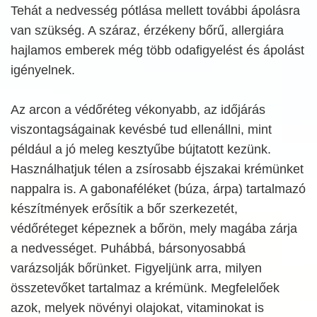
Tehát a nedvesség pótlása mellett további ápolásra
van szükség. A száraz, érzékeny bőrű, allergiára
hajlamos emberek még több odafigyelést és ápolást
igényelnek.
Az arcon a védőréteg vékonyabb, az időjárás
viszontagságainak kevésbé tud ellenállni, mint
például a jó meleg kesztyűbe bújtatott kezünk.
Használhatjuk télen a zsírosabb éjszakai krémünket
nappalra is. A gabonaféléket (búza, árpa) tartalmazó
készítmények erősítik a bőr szerkezetét,
védőréteget képeznek a bőrön, mely magába zárja
a nedvességet. Puhábbá, bársonyosabbá
varázsolják bőrünket. Figyeljünk arra, milyen
összetevőket tartalmaz a krémünk. Megfelelőek
azok, melyek növényi olajokat, vitaminokat is