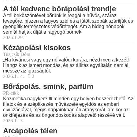
A tél kedvenc bőrápolási trendje
A tél beköszöntével bőrünk is reagál a hűvös, száraz
levegőre, hiszen a fagyos szél és a fűtött szobák szárítják és
gyengítik természetes védőrétegét. Ám a hideg hónapok
sem állhatják útját a ragyogó bőrnek!
2026.1.29.
Kézápolási kisokos
Tilajcsík Dóra
„Ha kíváncsi vagy egy nő valódi korára, nézd meg a kezét!“
Hangzik az ismert mondás, és az állítás egyáltalán nem áll
messze az igazságtól.
2026.1.14.
2
Bőrápolás, smink, parfüm
PR-cikk
Kozmetika nagyker? Itt minden egy helyen beszerezhető! Az
illatok és a szépítkezés művészete egyidős az emberi
civilizációval, mégis napjainkban éli aranykorát, amikor az
önkifejezés és az öngondoskodás alapvető részévé vált.
2026.1.13.
Arcápolás télen