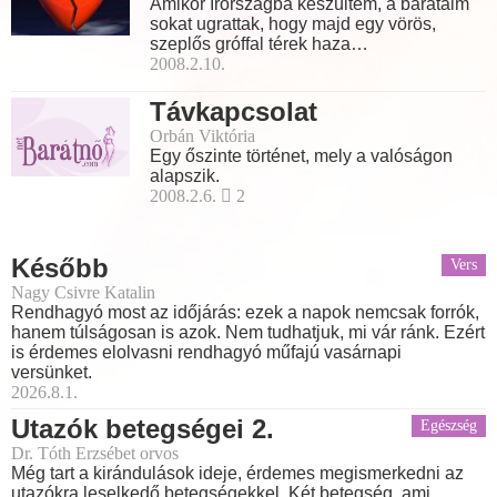
Amikor Írországba készültem, a barátaim
sokat ugrattak, hogy majd egy vörös,
szeplős gróffal térek haza…
2008.2.10.
Távkapcsolat
Orbán Viktória
Egy őszinte történet, mely a valóságon
alapszik.
2008.2.6.
2
Később
Vers
Nagy Csivre Katalin
Rendhagyó most az időjárás: ezek a napok nemcsak forrók,
hanem túlságosan is azok. Nem tudhatjuk, mi vár ránk. Ezért
is érdemes elolvasni rendhagyó műfajú vasárnapi
versünket.
2026.8.1.
Utazók betegségei 2.
Egészség
Dr. Tóth Erzsébet orvos
Még tart a kirándulások ideje, érdemes megismerkedni az
utazókra leselkedő betegségekkel. Két betegség, ami