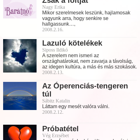
Zsák a foltját
Nagy Erika
Mikor szerelmesek leszünk, hajlamosak
vagyunk arra, hogy senkire se
hallgassunk…,
2008.2.16.
Lazuló kötelékek
Siposs Ildikó
A szerelem nem ismeri az
országhatárokat, nem zavarja a távolság,
az idegen kultúra, a más és más szokások.
2008.2.13.
Az Óperenciás-tengeren
túl
Sábitz Katalin
Láttam egy mesét valóra válni.
2008.2.12.
Próbatétel
Vég Erzsébet