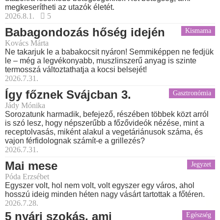
megkeserítheti az utazók életét.
2026.8.1.
5
Babagondozás hőség idején
Kismama
Kovács Márta
Ne takarjuk le a babakocsit nyáron! Semmiképpen ne fedjük
le – még a legvékonyabb, muszlinszerű anyag is szinte
termosszá változtathatja a kocsi belsejét!
2026.7.31.
Így főznek Svájcban 3.
Gasztronómia
Jády Mónika
Sorozatunk harmadik, befejező, részében többek közt arról
is szó lesz, hogy népszerűbb a főzővideók nézése, mint a
receptolvasás, miként alakul a vegetáriánusok száma, és
vajon férfidolognak számít-e a grillezés?
2026.7.31.
Mai mese
Jegyzet
Póda Erzsébet
Egyszer volt, hol nem volt, volt egyszer egy város, ahol
hosszú ideig minden héten nagy vásárt tartottak a főtéren.
2026.7.28.
5 nyári szokás, ami
Egészség