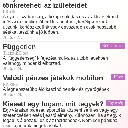
tönkreteheti az ízületeidet
PR-cikk
A nyár a szabadság, a kikapcsolódás és az aktív életmód
időszaka, amikor többet kirándulunk, kerékpározunk,
úszunk, kertészkedünk vagy egyszerűen csak hosszabb
sétákat teszünk a jó időben.
2026.7.27.
Független
Női horizont
Tilajcsík Dóra
A „függetlenség” kifejezést hallva az utóbbi években
valahogy mindenki elborzad.
2026.7.24.
Valódi pénzes játékok mobilon
Hírek
PR-cikk
A legnépszerűbb élő kaszinó trendek és nyerőgépek
2026.7.24.
Kiesett egy fogam, mit tegyek?
Egészség
Egy váratlan baleset, sportolás közbeni sérülés vagy egy
szerencsétlen esés ijesztő élmény, különösen, ha az egyik
fogad is áldozatul esik az incidensnek. Nem kell pánikba
esni: ajánlunk megoldásokat.