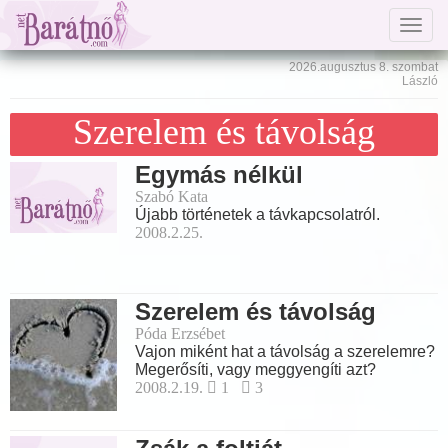
Togg
navig
2026.augusztus 8. szombat
László
Szerelem és távolság
Egymás nélkül
Szabó Kata
Újabb történetek a távkapcsolatról.
2008.2.25.
Szerelem és távolság
Póda Erzsébet
Vajon miként hat a távolság a szerelemre?
Megerősíti, vagy meggyengíti azt?
2008.2.19.
1
3