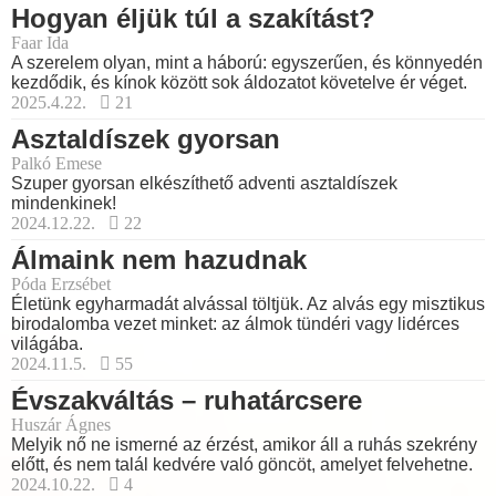
Hogyan éljük túl a szakítást?
Faar Ida
A szerelem olyan, mint a háború: egyszerűen, és könnyedén
kezdődik, és kínok között sok áldozatot követelve ér véget.
2025.4.22.
21
Asztaldíszek gyorsan
Palkó Emese
Szuper gyorsan elkészíthető adventi asztaldíszek
mindenkinek!
2024.12.22.
22
Álmaink nem hazudnak
Póda Erzsébet
Életünk egyharmadát alvással töltjük. Az alvás egy misztikus
birodalomba vezet minket: az álmok tündéri vagy lidérces
világába.
2024.11.5.
55
Évszakváltás – ruhatárcsere
Huszár Ágnes
Melyik nő ne ismerné az érzést, amikor áll a ruhás szekrény
előtt, és nem talál kedvére való göncöt, amelyet felvehetne.
2024.10.22.
4