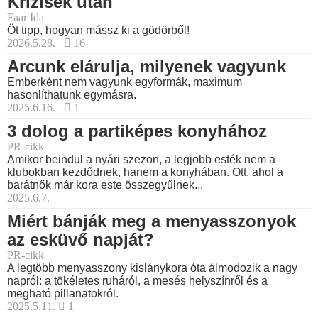
Krízisek után
Faar Ida
Öt tipp, hogyan mássz ki a gödörből!
2026.5.28.
16
Arcunk elárulja, milyenek vagyunk
Emberként nem vagyunk egyformák, maximum
hasonlíthatunk egymásra.
2025.6.16.
1
3 dolog a partiképes konyhához
PR-cikk
Amikor beindul a nyári szezon, a legjobb esték nem a
klubokban kezdődnek, hanem a konyhában. Ott, ahol a
barátnők már kora este összegyűlnek...
2025.6.7.
Miért bánják meg a menyasszonyok
az esküvő napját?
PR-cikk
A legtöbb menyasszony kislánykora óta álmodozik a nagy
napról: a tökéletes ruháról, a mesés helyszínről és a
megható pillanatokról.
2025.5.11.
1