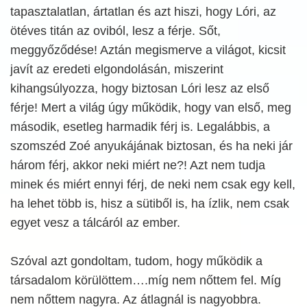
tapasztalatlan, ártatlan és azt hiszi, hogy Lóri, az
ötéves titán az oviból, lesz a férje. Sőt,
meggyőződése! Aztán megismerve a világot, kicsit
javít az eredeti elgondolásán, miszerint
kihangsúlyozza, hogy biztosan Lóri lesz az első
férje! Mert a világ úgy működik, hogy van első, meg
második, esetleg harmadik férj is. Legalábbis, a
szomszéd Zoé anyukájának biztosan, és ha neki jár
három férj, akkor neki miért ne?! Azt nem tudja
minek és miért ennyi férj, de neki nem csak egy kell,
ha lehet több is, hisz a sütiből is, ha ízlik, nem csak
egyet vesz a tálcáról az ember.
Szóval azt gondoltam, tudom, hogy működik a
társadalom körülöttem….míg nem nőttem fel. Míg
nem nőttem nagyra. Az átlagnál is nagyobbra.