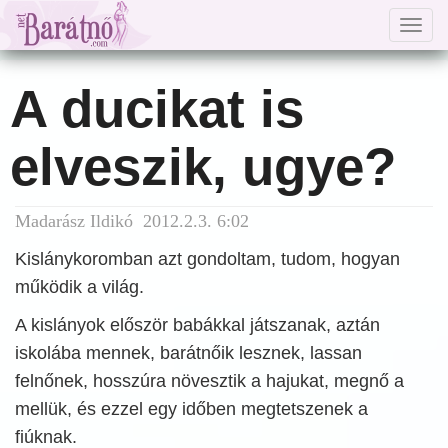
Togg
navig
A ducikat is
elveszik, ugye?
Madarász Ildikó 2012.2.3. 6:02
Kislánykoromban azt gondoltam, tudom, hogyan
működik a világ.
A kislányok először babákkal játszanak, aztán
iskolába mennek, barátnőik lesznek, lassan
felnőnek, hosszúra növesztik a hajukat, megnő a
mellük, és ezzel egy időben megtetszenek a
fiúknak.