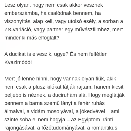
Lesz olyan, hogy nem csak akkor vesznek
emberszámba, ha csalódnak bennem, ha
viszonyítási alap kell, vagy utolsó esély, a sorban a
ZS-variáció, vagy partner egy művészfilmhez, mert
mindenki más elfoglalt?
A ducikat is elveszik, ugye? És nem feltétlen
Kvazimódó!
Mert jó lenne hinni, hogy vannak olyan fiúk, akik
nem csak a plusz kilókat látják rajtam, hanem kicsit
beljebb is néznek, a duciruhám alá. Hogy meglátják
bennem a barna szemű lányt a fehér ruhás
álmaival, a vidám mosolyával, a jókedvével – ami
szinte soha el nem hagyja – az Egyiptom iránti
rajongásával, a főzőtudományával, a romantikus