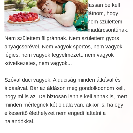
lassan be kell
látnom, hogy
nem születtem
madárcsontúnak.
Nem születtem filigránnak. Nem születtem gyors
anyagcserével. Nem vagyok sportos, nem vagyok
légies, nem vagyok fegyelmezett, nem vagyok
következetes, nem vagyok...
Szóval duci vagyok. A duciság minden átkával és
áldásával. Bár az áldáson még gondolkodnom kell,
hogy mi is az. De biztosan lennie kell annak is, mert
minden mérlegnek két oldala van, akkor is, ha egy
elkeserítő élethelyzet nem engedi láttatni a
halandókkal.