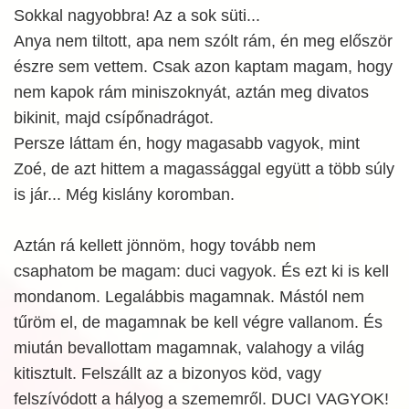
Sokkal nagyobbra! Az a sok süti...
Anya nem tiltott, apa nem szólt rám, én meg először
észre sem vettem. Csak azon kaptam magam, hogy
nem kapok rám miniszoknyát, aztán meg divatos
bikinit, majd csípőnadrágot.
Persze láttam én, hogy magasabb vagyok, mint
Zoé, de azt hittem a magassággal együtt a több súly
is jár... Még kislány koromban.
Aztán rá kellett jönnöm, hogy tovább nem
csaphatom be magam: duci vagyok. És ezt ki is kell
mondanom. Legalábbis magamnak. Mástól nem
tűröm el, de magamnak be kell végre vallanom. És
miután bevallottam magamnak, valahogy a világ
kitisztult. Felszállt az a bizonyos köd, vagy
felszívódott a hályog a szememről. DUCI VAGYOK!