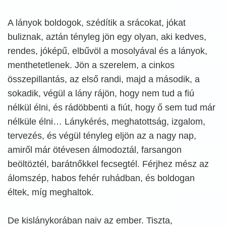
A lányok boldogok, szédítik a srácokat, jókat
buliznak, aztán tényleg jön egy olyan, aki kedves,
rendes, jóképű, elbűvöl a mosolyával és a lányok,
menthetetlenek. Jön a szerelem, a cinkos
összepillantás, az első randi, majd a második, a
sokadik, végül a lány rájön, hogy nem tud a fiú
nélkül élni, és rádöbbenti a fiút, hogy ő sem tud már
nélküle élni… Lánykérés, meghatottság, izgalom,
tervezés, és végül tényleg eljön az a nagy nap,
amiről már ötévesen álmodoztál, farsangon
beöltöztél, barátnőkkel fecsegtél. Férjhez mész az
álomszép, habos fehér ruhádban, és boldogan
éltek, míg meghaltok.
De kislánykorában naiv az ember. Tiszta,