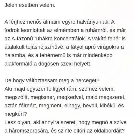
Jelen esetben velem.
A férjhezmenős álmaim egyre halványulnak. A
fodrok leomlottak az elmémben a ruhámról, és már
az A-fazonú ruhákra koncentrálok. A vakító fehér is
átalakult tojáshéjszínűvé, a fátyol apró virágokra a
hajamba, és a fehérnemű is már mindenképp
alakformáló a dögösen szexi helyett.
De hogy változtassam meg a herceget?
Aki majd egyszer felfigyel rám, szemez velem,
megszólít, megismer, megkedvel, majd megszeret,
aztán félreért, megment, elhagy, bevall, kibékül és
megkér!?
Lesz olyan, aki annyira szeret, hogy megnő a szíve
a háromszorosára, és szinte eltöri az oldalbordáit?