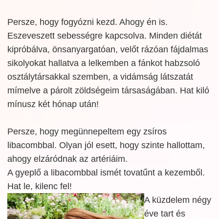
Persze, hogy fogyózni kezd. Ahogy én is.
Eszeveszett sebességre kapcsolva. Minden diétát
kipróbálva, önsanyargatóan, velőt rázóan fájdalmas
sikolyokat hallatva a lelkemben a fánkot habzsoló
osztálytársakkal szemben, a vidámság látszatát
mímelve a párolt zöldségeim társaságában. Hat kiló
mínusz két hónap után!
Persze, hogy megünnepeltem egy zsíros
libacombbal. Olyan jól esett, hogy szinte hallottam,
ahogy elzáródnak az artériáim.
A gyeplő a libacombbal ismét tovatűnt a kezemből.
Hat le, kilenc fel!
A küzdelem négy
éve tart és