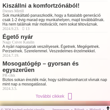
Kiszállni a komfortzónából!
Dienes Mirtill
Sok munkáltató panaszkodik, hogy a fiatalabb generáció
csak 1-2 évig marad egy munkahelyen, majd továbbállnak.
Ha nem találnak már motivációt, nem sokat tétováznak.
2024.9.23.
13
Égető nyár
Nagy Csivre Katalin
A nyári napsugarak veszélyesek. Égetnek. Megégetnek.
Perzselnek. Szerelemmel. Veszedelmes érzelmekkel.
2024.7.19.
Mosogatógép – gyorsan és
egyszerűen
PR-cikk
Biztos sokan érezték már, hogy szélmalomharcot vívnak nap
mint nap a mosogatással.
2024.3.5.
További cikkek
© 2026 barátnő polgári társulás
Impresszum
•
Rólunk
•
Hírlevél
•