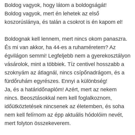
Boldog vagyok, hogy látom a boldogságát!
Boldog vagyok, mert én lehetek az első
koszorúslánya, és talán a csokrot is én kapom el!
Boldognak kell lennem, mert nincs okom panaszra.
És mi van akkor, ha 44-es a ruhaméretem? Az
égvilágon semmi! Legfeljebb nem a gyerekosztályon
vásárolok, mint a többiek. Tíz centivel hosszabb a
szoknyám az átlagnál, nincs csípőnadrágom, és a
fürdőruhám egyrészes. Ennyi a különbség!
Ja, és a határidőnaplóm! Azért, mert az nekem
nincs. Beosztásokkal nem kell foglalkoznom,
időütköztetések nincsenek az életemben, és soha
nem kell felírnom az épp aktuális hódolóim nevét,
mert folyton összekeverem.